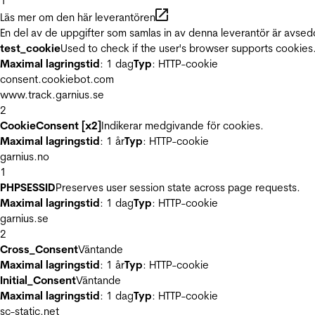
1
Läs mer om den här leverantören
En del av de uppgifter som samlas in av denna leverantör är avsed
test_cookie
Used to check if the user's browser supports cookies
Maximal lagringstid
: 1 dag
Typ
: HTTP-cookie
consent.cookiebot.com
www.track.garnius.se
2
CookieConsent [x2]
Indikerar medgivande för cookies.
Maximal lagringstid
: 1 år
Typ
: HTTP-cookie
garnius.no
1
PHPSESSID
Preserves user session state across page requests.
Maximal lagringstid
: 1 dag
Typ
: HTTP-cookie
garnius.se
2
Cross_Consent
Väntande
Maximal lagringstid
: 1 år
Typ
: HTTP-cookie
Initial_Consent
Väntande
Maximal lagringstid
: 1 dag
Typ
: HTTP-cookie
sc-static.net