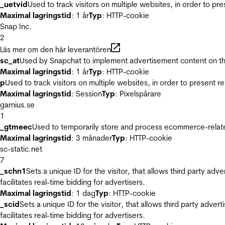
_uetvid
Used to track visitors on multiple websites, in order to pr
Maximal lagringstid
: 1 år
Typ
: HTTP-cookie
Snap Inc.
2
Läs mer om den här leverantören
sc_at
Used by Snapchat to implement advertisement content on the w
Maximal lagringstid
: 1 år
Typ
: HTTP-cookie
p
Used to track visitors on multiple websites, in order to present 
Maximal lagringstid
: Session
Typ
: Pixelspårare
garnius.se
1
_gtmeec
Used to temporarily store and process ecommerce-related 
Maximal lagringstid
: 3 månader
Typ
: HTTP-cookie
sc-static.net
7
_schn1
Sets a unique ID for the visitor, that allows third party adv
facilitates real-time bidding for advertisers.
Maximal lagringstid
: 1 dag
Typ
: HTTP-cookie
_scid
Sets a unique ID for the visitor, that allows third party adver
facilitates real-time bidding for advertisers.