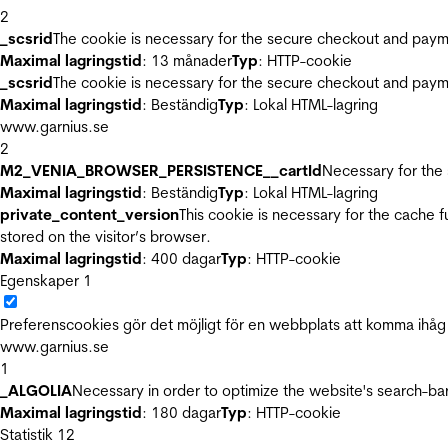
2
_scsrid
The cookie is necessary for the secure checkout and payme
Maximal lagringstid
: 13 månader
Typ
: HTTP-cookie
_scsrid
The cookie is necessary for the secure checkout and payme
Maximal lagringstid
: Beständig
Typ
: Lokal HTML-lagring
www.garnius.se
2
M2_VENIA_BROWSER_PERSISTENCE__cartId
Necessary for the 
Maximal lagringstid
: Beständig
Typ
: Lokal HTML-lagring
private_content_version
This cookie is necessary for the cache 
stored on the visitor’s browser.
Maximal lagringstid
: 400 dagar
Typ
: HTTP-cookie
Egenskaper
1
Preferenscookies gör det möjligt för en webbplats att komma ihåg i
www.garnius.se
1
_ALGOLIA
Necessary in order to optimize the website's search-bar
Maximal lagringstid
: 180 dagar
Typ
: HTTP-cookie
Statistik
12