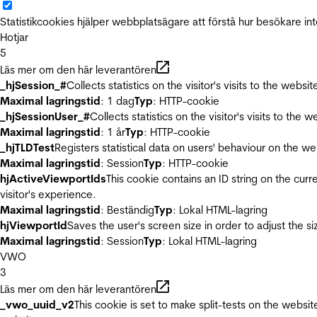
Statistikcookies hjälper webbplatsägare att förstå hur besökare 
Hotjar
5
Läs mer om den här leverantören
_hjSession_#
Collects statistics on the visitor's visits to the we
Maximal lagringstid
: 1 dag
Typ
: HTTP-cookie
_hjSessionUser_#
Collects statistics on the visitor's visits to t
Maximal lagringstid
: 1 år
Typ
: HTTP-cookie
_hjTLDTest
Registers statistical data on users' behaviour on the we
Maximal lagringstid
: Session
Typ
: HTTP-cookie
hjActiveViewportIds
This cookie contains an ID string on the curr
visitor's experience.
Maximal lagringstid
: Beständig
Typ
: Lokal HTML-lagring
hjViewportId
Saves the user's screen size in order to adjust the s
Maximal lagringstid
: Session
Typ
: Lokal HTML-lagring
VWO
3
Läs mer om den här leverantören
_vwo_uuid_v2
This cookie is set to make split-tests on the websi