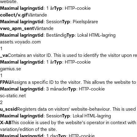
website.
Maximal lagringstid
: 1 år
Typ
: HTTP-cookie
collect/v.gif
Väntande
Maximal lagringstid
: Session
Typ
: Pixelspårare
vwo_apm_sent
Väntande
Maximal lagringstid
: Beständig
Typ
: Lokal HTML-lagring
assets.voyado.com
1
_va
Contains an visitor ID. This is used to identify the visitor upon 
Maximal lagringstid
: 1 år
Typ
: HTTP-cookie
garnius.se
1
FPAU
Assigns a specific ID to the visitor. This allows the website to
Maximal lagringstid
: 3 månader
Typ
: HTTP-cookie
sc-static.net
2
u_scsid
Registers data on visitors' website-behaviour. This is used 
Maximal lagringstid
: Session
Typ
: Lokal HTML-lagring
X-AB
This cookie is used by the website’s operator in context with 
variation/edition of the site.
Maximal lagringstid
: 1 dag
Typ
: HTTP-cookie