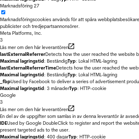
Marknadsföring
27
Marknadsföringscookies används för att spåra webbplatsbesökare.
publicister och tredjepartsannonsörer.
Meta Platforms, Inc.
3
Läs mer om den här leverantören
lastExternalReferrer
Detects how the user reached the website by 
Maximal lagringstid
: Beständig
Typ
: Lokal HTML-lagring
lastExternalReferrerTime
Detects how the user reached the websi
Maximal lagringstid
: Beständig
Typ
: Lokal HTML-lagring
_fbp
Used by Facebook to deliver a series of advertisement product
Maximal lagringstid
: 3 månader
Typ
: HTTP-cookie
Google
3
Läs mer om den här leverantören
En del av de uppgifter som samlas in av denna leverantör är avsed
IDE
Used by Google DoubleClick to register and report the website u
present targeted ads to the user.
Maximal lagringstid
: 400 dagar
Typ
: HTTP-cookie