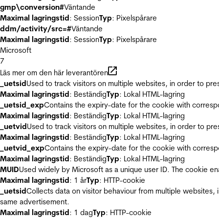
gmp\conversion#
Väntande
Maximal lagringstid
: Session
Typ
: Pixelspårare
ddm/activity/src=#
Väntande
Maximal lagringstid
: Session
Typ
: Pixelspårare
Microsoft
7
Läs mer om den här leverantören
_uetsid
Used to track visitors on multiple websites, in order to pr
Maximal lagringstid
: Beständig
Typ
: Lokal HTML-lagring
_uetsid_exp
Contains the expiry-date for the cookie with corres
Maximal lagringstid
: Beständig
Typ
: Lokal HTML-lagring
_uetvid
Used to track visitors on multiple websites, in order to pr
Maximal lagringstid
: Beständig
Typ
: Lokal HTML-lagring
_uetvid_exp
Contains the expiry-date for the cookie with corres
Maximal lagringstid
: Beständig
Typ
: Lokal HTML-lagring
MUID
Used widely by Microsoft as a unique user ID. The cookie en
Maximal lagringstid
: 1 år
Typ
: HTTP-cookie
_uetsid
Collects data on visitor behaviour from multiple websites, 
same advertisement.
Maximal lagringstid
: 1 dag
Typ
: HTTP-cookie