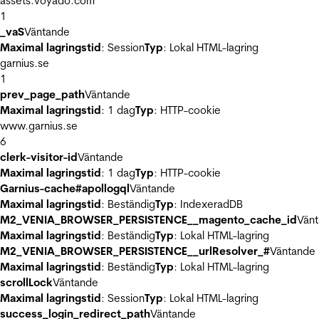
assets.voyado.com
1
_vaS
Väntande
Maximal lagringstid
: Session
Typ
: Lokal HTML-lagring
garnius.se
1
prev_page_path
Väntande
Maximal lagringstid
: 1 dag
Typ
: HTTP-cookie
www.garnius.se
6
clerk-visitor-id
Väntande
Maximal lagringstid
: 1 dag
Typ
: HTTP-cookie
Garnius-cache#apollogql
Väntande
Maximal lagringstid
: Beständig
Typ
: IndexeradDB
M2_VENIA_BROWSER_PERSISTENCE__magento_cache_id
Vän
Maximal lagringstid
: Beständig
Typ
: Lokal HTML-lagring
M2_VENIA_BROWSER_PERSISTENCE__urlResolver_#
Väntande
Maximal lagringstid
: Beständig
Typ
: Lokal HTML-lagring
scrollLock
Väntande
Maximal lagringstid
: Session
Typ
: Lokal HTML-lagring
success_login_redirect_path
Väntande