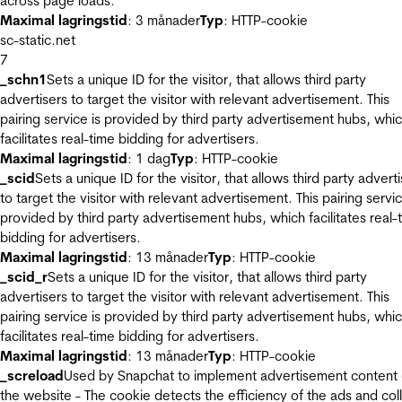
across page loads.
Maximal lagringstid
: 3 månader
Typ
: HTTP-cookie
sc-static.net
7
_schn1
Sets a unique ID for the visitor, that allows third party
advertisers to target the visitor with relevant advertisement. This
pairing service is provided by third party advertisement hubs, whi
facilitates real-time bidding for advertisers.
Maximal lagringstid
: 1 dag
Typ
: HTTP-cookie
_scid
Sets a unique ID for the visitor, that allows third party advert
to target the visitor with relevant advertisement. This pairing servic
provided by third party advertisement hubs, which facilitates real-
bidding for advertisers.
Maximal lagringstid
: 13 månader
Typ
: HTTP-cookie
_scid_r
Sets a unique ID for the visitor, that allows third party
advertisers to target the visitor with relevant advertisement. This
pairing service is provided by third party advertisement hubs, whi
facilitates real-time bidding for advertisers.
Maximal lagringstid
: 13 månader
Typ
: HTTP-cookie
_screload
Used by Snapchat to implement advertisement content
the website - The cookie detects the efficiency of the ads and col