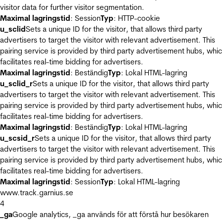
visitor data for further visitor segmentation.
Maximal lagringstid
: Session
Typ
: HTTP-cookie
u_sclid
Sets a unique ID for the visitor, that allows third party
advertisers to target the visitor with relevant advertisement. This
pairing service is provided by third party advertisement hubs, whi
facilitates real-time bidding for advertisers.
Maximal lagringstid
: Beständig
Typ
: Lokal HTML-lagring
u_sclid_r
Sets a unique ID for the visitor, that allows third party
advertisers to target the visitor with relevant advertisement. This
pairing service is provided by third party advertisement hubs, whi
facilitates real-time bidding for advertisers.
Maximal lagringstid
: Beständig
Typ
: Lokal HTML-lagring
u_scsid_r
Sets a unique ID for the visitor, that allows third party
advertisers to target the visitor with relevant advertisement. This
pairing service is provided by third party advertisement hubs, whi
facilitates real-time bidding for advertisers.
Maximal lagringstid
: Session
Typ
: Lokal HTML-lagring
www.track.garnius.se
4
_ga
Google analytics, _ga används för att förstå hur besökaren