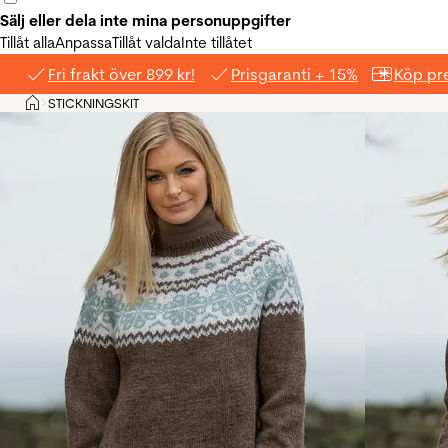
Sälj eller dela inte mina personuppgifter
Tillåt alla
Anpassa
Tillåt valda
Inte tillåtet
Fri frakt över 899 kr!
Prisgaranti + 15%
Köp pre
Hem
STICKNINGSKIT
>