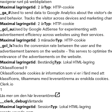
navigerar runt på webbplatsen
Maximal lagringstid
: 2 år
Typ
: HTTP-cookie
_ga_#
Used to send data to Google Analytics about the visitor's d
and behavior. Tracks the visitor across devices and marketing chan
Maximal lagringstid
: 2 år
Typ
: HTTP-cookie
_gcl_au
Used by Google AdSense for experimenting with
advertisement efficiency across websites using their services.
Maximal lagringstid
: 3 månader
Typ
: HTTP-cookie
_gcl_ls
Tracks the conversion rate between the user and the
advertisement banners on the website - This serves to optimise th
relevance of the advertisements on the website.
Maximal lagringstid
: Beständig
Typ
: Lokal HTML-lagring
Oklassificerad
9
Oklassificerade cookies är information som vi er i färd med att
klassificera, tillsammans med leverantörerna av enskilda cookies.
Clerk.io
1
Läs mer om den här leverantören
__clerk_debug
Väntande
Maximal lagringstid
: Session
Typ
: Lokal HTML-lagring