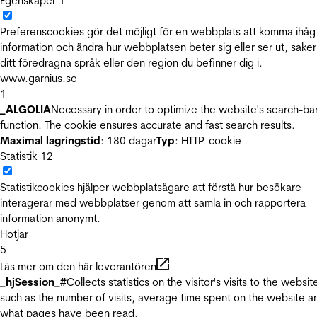
Egenskaper
1
Preferenscookies gör det möjligt för en webbplats att komma ihåg
information och ändra hur webbplatsen beter sig eller ser ut, sake
ditt föredragna språk eller den region du befinner dig i.
www.garnius.se
1
_ALGOLIA
Necessary in order to optimize the website's search-ba
function. The cookie ensures accurate and fast search results.
Maximal lagringstid
: 180 dagar
Typ
: HTTP-cookie
Statistik
12
Statistikcookies hjälper webbplatsägare att förstå hur besökare
interagerar med webbplatser genom att samla in och rapportera
information anonymt.
Hotjar
5
Läs mer om den här leverantören
_hjSession_#
Collects statistics on the visitor's visits to the websit
such as the number of visits, average time spent on the website a
what pages have been read.