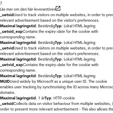
7
Läs mer om den här leverantören
_uetsid
Used to track visitors on multiple websites, in order to pre
relevant advertisement based on the visitor's preferences.
Maximal lagringstid
: Beständig
Typ
: Lokal HTML-lagring
_uetsid_exp
Contains the expiry-date for the cookie with
corresponding name.
Maximal lagringstid
: Beständig
Typ
: Lokal HTML-lagring
_uetvid
Used to track visitors on multiple websites, in order to pre
relevant advertisement based on the visitor's preferences.
Maximal lagringstid
: Beständig
Typ
: Lokal HTML-lagring
_uetvid_exp
Contains the expiry-date for the cookie with
corresponding name.
Maximal lagringstid
: Beständig
Typ
: Lokal HTML-lagring
MUID
Used widely by Microsoft as a unique user ID. The cookie
enables user tracking by synchronising the ID across many Microso
domains.
Maximal lagringstid
: 1 år
Typ
: HTTP-cookie
_uetsid
Collects data on visitor behaviour from multiple websites, 
order to present more relevant advertisement - This also allows th