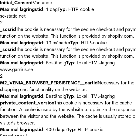
Initial_Consent
Väntande
Maximal lagringstid
: 1 dag
Typ
: HTTP-cookie
sc-static.net
2
_scsrid
The cookie is necessary for the secure checkout and pay
function on the website. This function is provided by shopify.com.
Maximal lagringstid
: 13 månader
Typ
: HTTP-cookie
_scsrid
The cookie is necessary for the secure checkout and pay
function on the website. This function is provided by shopify.com.
Maximal lagringstid
: Beständig
Typ
: Lokal HTML-lagring
www.garnius.se
2
M2_VENIA_BROWSER_PERSISTENCE__cartId
Necessary for the
shopping cart functionality on the website.
Maximal lagringstid
: Beständig
Typ
: Lokal HTML-lagring
private_content_version
This cookie is necessary for the cache
function. A cache is used by the website to optimize the response
between the visitor and the website. The cache is usually stored o
visitor’s browser.
Maximal lagringstid
: 400 dagar
Typ
: HTTP-cookie