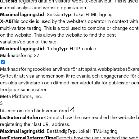
u_scsid
Registers data on visitors' website-behaviour. This is used 
internal analysis and website optimization.
Maximal lagringstid
: Session
Typ
: Lokal HTML-lagring
X-AB
This cookie is used by the website’s operator in context with
multi-variate testing. This is a tool used to combine or change con
on the website. This allows the website to find the best
variation/edition of the site.
Maximal lagringstid
: 1 dag
Typ
: HTTP-cookie
Marknadsföring
27
Marknadsföringscookies används för att spåra webbplatsbesökare
Syftet är att visa annonser som är relevanta och engagerande för
enskilda användaren och därmed mer värdefulla för publicister och
tredjepartsannonsörer.
Meta Platforms, Inc.
3
Läs mer om den här leverantören
lastExternalReferrer
Detects how the user reached the website 
registering their last URL-address.
Maximal lagringstid
: Beständig
Typ
: Lokal HTML-lagring
lastExternalReferrerTime
Detects how the user reached the web