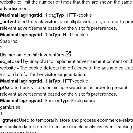
website to limit the number of times that they are shown the same
advertisement.
Maximal lagringstid
: 1 dag
Typ
: HTTP-cookie
_uetvid
Used to track visitors on multiple websites, in order to pre
relevant advertisement based on the visitor's preferences.
Maximal lagringstid
: 1 år
Typ
: HTTP-cookie
Snap Inc.
2
Läs mer om den här leverantören
sc_at
Used by Snapchat to implement advertisement content on t
website - The cookie detects the efficiency of the ads and collect
visitor data for further visitor segmentation.
Maximal lagringstid
: 1 år
Typ
: HTTP-cookie
p
Used to track visitors on multiple websites, in order to present
relevant advertisement based on the visitor's preferences.
Maximal lagringstid
: Session
Typ
: Pixelspårare
garnius.se
1
_gtmeec
Used to temporarily store and process ecommerce-relat
interaction data in order to ensure reliable analytics event tracking