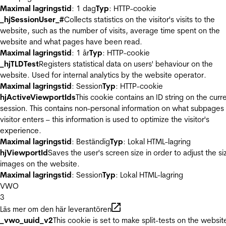
Maximal lagringstid
: 1 dag
Typ
: HTTP-cookie
_hjSessionUser_#
Collects statistics on the visitor's visits to the
website, such as the number of visits, average time spent on the
website and what pages have been read.
Maximal lagringstid
: 1 år
Typ
: HTTP-cookie
_hjTLDTest
Registers statistical data on users' behaviour on the
website. Used for internal analytics by the website operator.
Maximal lagringstid
: Session
Typ
: HTTP-cookie
hjActiveViewportIds
This cookie contains an ID string on the curr
session. This contains non-personal information on what subpages
visitor enters – this information is used to optimize the visitor's
experience.
Maximal lagringstid
: Beständig
Typ
: Lokal HTML-lagring
hjViewportId
Saves the user's screen size in order to adjust the si
images on the website.
Maximal lagringstid
: Session
Typ
: Lokal HTML-lagring
VWO
3
Läs mer om den här leverantören
_vwo_uuid_v2
This cookie is set to make split-tests on the websit