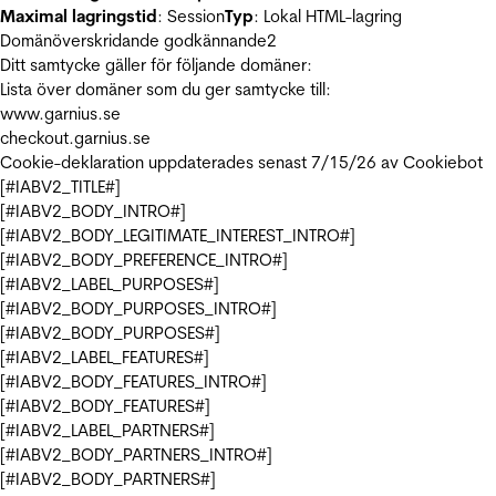
Maximal lagringstid
: Session
Typ
: Lokal HTML-lagring
Domänöverskridande godkännande
2
Ditt samtycke gäller för följande domäner:
Lista över domäner som du ger samtycke till:
www.garnius.se
checkout.garnius.se
Cookie-deklaration uppdaterades senast 7/15/26 av
Cookiebot
[#IABV2_TITLE#]
[#IABV2_BODY_INTRO#]
[#IABV2_BODY_LEGITIMATE_INTEREST_INTRO#]
[#IABV2_BODY_PREFERENCE_INTRO#]
[#IABV2_LABEL_PURPOSES#]
[#IABV2_BODY_PURPOSES_INTRO#]
[#IABV2_BODY_PURPOSES#]
[#IABV2_LABEL_FEATURES#]
[#IABV2_BODY_FEATURES_INTRO#]
[#IABV2_BODY_FEATURES#]
[#IABV2_LABEL_PARTNERS#]
[#IABV2_BODY_PARTNERS_INTRO#]
[#IABV2_BODY_PARTNERS#]