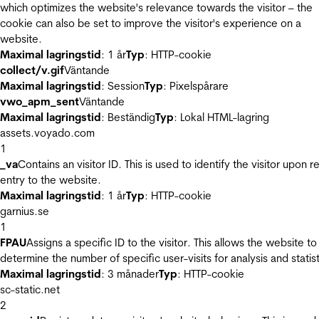
which optimizes the website's relevance towards the visitor – the
cookie can also be set to improve the visitor's experience on a
website.
Maximal lagringstid
: 1 år
Typ
: HTTP-cookie
collect/v.gif
Väntande
Maximal lagringstid
: Session
Typ
: Pixelspårare
vwo_apm_sent
Väntande
Maximal lagringstid
: Beständig
Typ
: Lokal HTML-lagring
assets.voyado.com
1
_va
Contains an visitor ID. This is used to identify the visitor upon r
entry to the website.
Maximal lagringstid
: 1 år
Typ
: HTTP-cookie
garnius.se
1
FPAU
Assigns a specific ID to the visitor. This allows the website to
determine the number of specific user-visits for analysis and statist
Maximal lagringstid
: 3 månader
Typ
: HTTP-cookie
sc-static.net
2