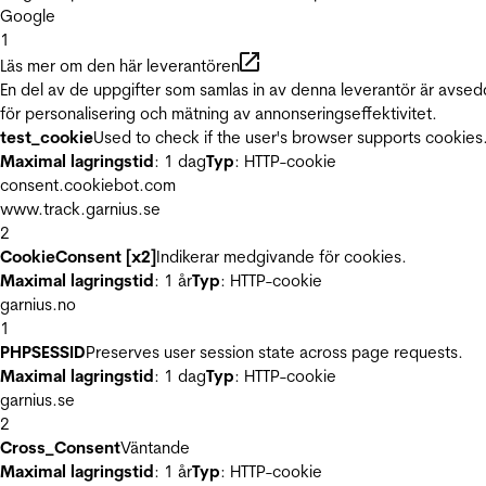
Google
1
Läs mer om den här leverantören
En del av de uppgifter som samlas in av denna leverantör är avse
för personalisering och mätning av annonseringseffektivitet.
test_cookie
Used to check if the user's browser supports cookies
Maximal lagringstid
: 1 dag
Typ
: HTTP-cookie
consent.cookiebot.com
www.track.garnius.se
2
CookieConsent [x2]
Indikerar medgivande för cookies.
Maximal lagringstid
: 1 år
Typ
: HTTP-cookie
garnius.no
1
PHPSESSID
Preserves user session state across page requests.
Maximal lagringstid
: 1 dag
Typ
: HTTP-cookie
garnius.se
2
Cross_Consent
Väntande
Maximal lagringstid
: 1 år
Typ
: HTTP-cookie