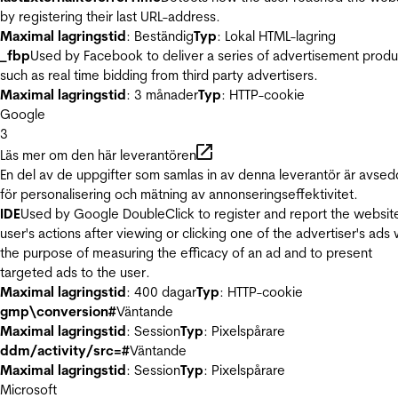
by registering their last URL-address.
Maximal lagringstid
: Beständig
Typ
: Lokal HTML-lagring
_fbp
Used by Facebook to deliver a series of advertisement produ
such as real time bidding from third party advertisers.
Maximal lagringstid
: 3 månader
Typ
: HTTP-cookie
Google
3
Läs mer om den här leverantören
En del av de uppgifter som samlas in av denna leverantör är avse
för personalisering och mätning av annonseringseffektivitet.
IDE
Used by Google DoubleClick to register and report the websit
user's actions after viewing or clicking one of the advertiser's ads 
the purpose of measuring the efficacy of an ad and to present
targeted ads to the user.
Maximal lagringstid
: 400 dagar
Typ
: HTTP-cookie
gmp\conversion#
Väntande
Maximal lagringstid
: Session
Typ
: Pixelspårare
ddm/activity/src=#
Väntande
Maximal lagringstid
: Session
Typ
: Pixelspårare
Microsoft