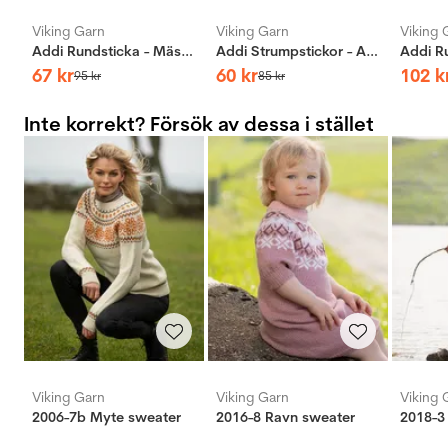
Viking Garn
Viking Garn
Viking 
Addi Rundsticka - Mässing
Addi Strumpstickor - Aluminium
67
kr
60
kr
102
k
95
kr
85
kr
Inte korrekt? Försök av dessa i stället
Viking Garn
Viking Garn
Viking 
2006-7b Myte sweater
2016-8 Ravn sweater
2018-3 