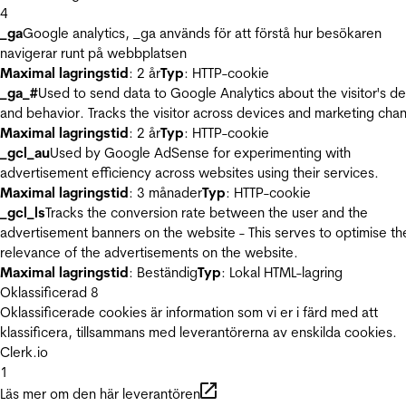
4
_ga
Google analytics, _ga används för att förstå hur besökaren
navigerar runt på webbplatsen
Maximal lagringstid
: 2 år
Typ
: HTTP-cookie
_ga_#
Used to send data to Google Analytics about the visitor's d
and behavior. Tracks the visitor across devices and marketing chan
Maximal lagringstid
: 2 år
Typ
: HTTP-cookie
_gcl_au
Used by Google AdSense for experimenting with
advertisement efficiency across websites using their services.
Maximal lagringstid
: 3 månader
Typ
: HTTP-cookie
_gcl_ls
Tracks the conversion rate between the user and the
advertisement banners on the website - This serves to optimise th
relevance of the advertisements on the website.
Maximal lagringstid
: Beständig
Typ
: Lokal HTML-lagring
Oklassificerad
8
Oklassificerade cookies är information som vi er i färd med att
klassificera, tillsammans med leverantörerna av enskilda cookies.
Clerk.io
1
Läs mer om den här leverantören