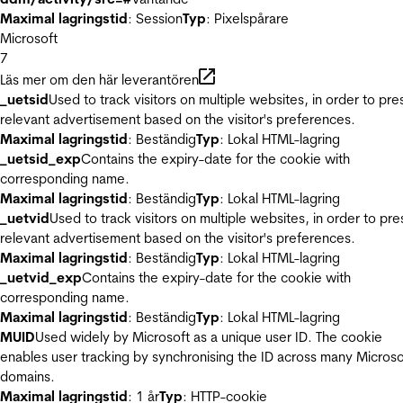
Maximal lagringstid
: Session
Typ
: Pixelspårare
Microsoft
7
Läs mer om den här leverantören
_uetsid
Used to track visitors on multiple websites, in order to pre
relevant advertisement based on the visitor's preferences.
Maximal lagringstid
: Beständig
Typ
: Lokal HTML-lagring
_uetsid_exp
Contains the expiry-date for the cookie with
corresponding name.
Maximal lagringstid
: Beständig
Typ
: Lokal HTML-lagring
_uetvid
Used to track visitors on multiple websites, in order to pre
relevant advertisement based on the visitor's preferences.
Maximal lagringstid
: Beständig
Typ
: Lokal HTML-lagring
_uetvid_exp
Contains the expiry-date for the cookie with
corresponding name.
Maximal lagringstid
: Beständig
Typ
: Lokal HTML-lagring
MUID
Used widely by Microsoft as a unique user ID. The cookie
enables user tracking by synchronising the ID across many Microso
domains.
Maximal lagringstid
: 1 år
Typ
: HTTP-cookie