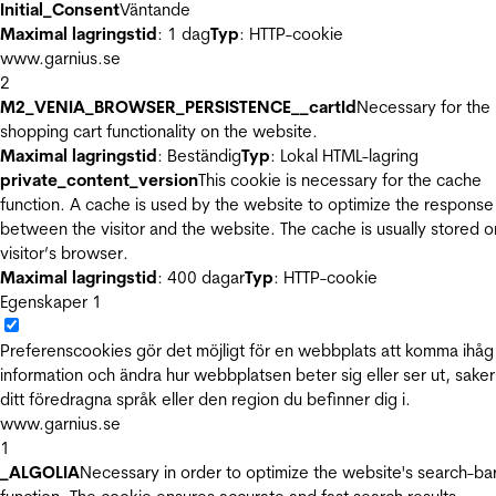
Initial_Consent
Väntande
Maximal lagringstid
: 1 dag
Typ
: HTTP-cookie
www.garnius.se
2
M2_VENIA_BROWSER_PERSISTENCE__cartId
Necessary for the
shopping cart functionality on the website.
Maximal lagringstid
: Beständig
Typ
: Lokal HTML-lagring
private_content_version
This cookie is necessary for the cache
function. A cache is used by the website to optimize the response
between the visitor and the website. The cache is usually stored o
visitor’s browser.
Maximal lagringstid
: 400 dagar
Typ
: HTTP-cookie
Egenskaper
1
Preferenscookies gör det möjligt för en webbplats att komma ihåg
information och ändra hur webbplatsen beter sig eller ser ut, sake
ditt föredragna språk eller den region du befinner dig i.
www.garnius.se
1
_ALGOLIA
Necessary in order to optimize the website's search-ba