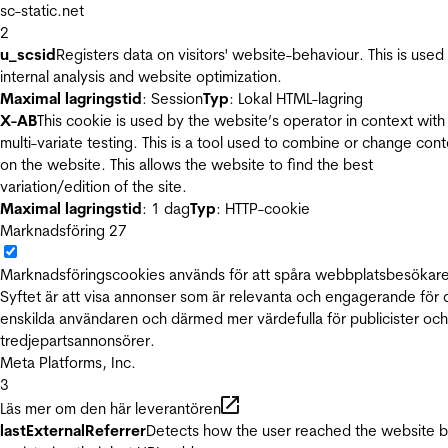
sc-static.net
2
u_scsid
Registers data on visitors' website-behaviour. This is used 
internal analysis and website optimization.
Maximal lagringstid
: Session
Typ
: Lokal HTML-lagring
X-AB
This cookie is used by the website’s operator in context with
multi-variate testing. This is a tool used to combine or change con
on the website. This allows the website to find the best
variation/edition of the site.
Maximal lagringstid
: 1 dag
Typ
: HTTP-cookie
Marknadsföring
27
Marknadsföringscookies används för att spåra webbplatsbesökare
Syftet är att visa annonser som är relevanta och engagerande för
enskilda användaren och därmed mer värdefulla för publicister och
tredjepartsannonsörer.
Meta Platforms, Inc.
3
Läs mer om den här leverantören
lastExternalReferrer
Detects how the user reached the website 