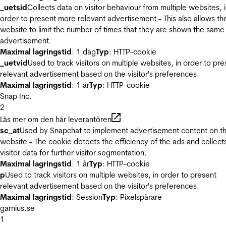
_uetsid
Collects data on visitor behaviour from multiple websites, 
order to present more relevant advertisement - This also allows th
website to limit the number of times that they are shown the same
advertisement.
Maximal lagringstid
: 1 dag
Typ
: HTTP-cookie
_uetvid
Used to track visitors on multiple websites, in order to pre
relevant advertisement based on the visitor's preferences.
Maximal lagringstid
: 1 år
Typ
: HTTP-cookie
Snap Inc.
2
Läs mer om den här leverantören
sc_at
Used by Snapchat to implement advertisement content on t
website - The cookie detects the efficiency of the ads and collect
visitor data for further visitor segmentation.
Maximal lagringstid
: 1 år
Typ
: HTTP-cookie
p
Used to track visitors on multiple websites, in order to present
relevant advertisement based on the visitor's preferences.
Maximal lagringstid
: Session
Typ
: Pixelspårare
garnius.se
1