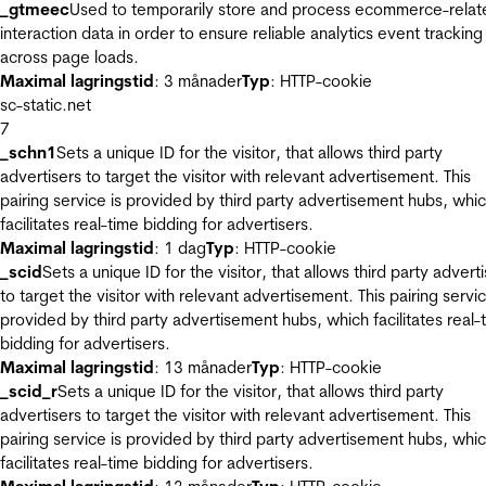
_gtmeec
Used to temporarily store and process ecommerce-relat
interaction data in order to ensure reliable analytics event tracking
across page loads.
Maximal lagringstid
: 3 månader
Typ
: HTTP-cookie
sc-static.net
7
_schn1
Sets a unique ID for the visitor, that allows third party
advertisers to target the visitor with relevant advertisement. This
pairing service is provided by third party advertisement hubs, whi
facilitates real-time bidding for advertisers.
Maximal lagringstid
: 1 dag
Typ
: HTTP-cookie
_scid
Sets a unique ID for the visitor, that allows third party advert
to target the visitor with relevant advertisement. This pairing servic
provided by third party advertisement hubs, which facilitates real-
bidding for advertisers.
Maximal lagringstid
: 13 månader
Typ
: HTTP-cookie
_scid_r
Sets a unique ID for the visitor, that allows third party
advertisers to target the visitor with relevant advertisement. This
pairing service is provided by third party advertisement hubs, whi
facilitates real-time bidding for advertisers.