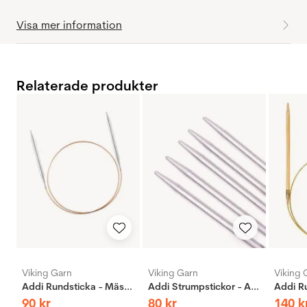
Visa mer information
Relaterade produkter
Viking Garn
Viking Garn
Viking 
Addi Rundsticka - Mässing
Addi Strumpstickor - Aluminium
90
kr
80
kr
140
k