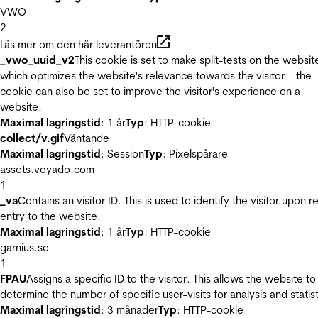
VWO
2
Läs mer om den här leverantören
_vwo_uuid_v2
This cookie is set to make split-tests on the websit
which optimizes the website's relevance towards the visitor – the
cookie can also be set to improve the visitor's experience on a
website.
Maximal lagringstid
: 1 år
Typ
: HTTP-cookie
collect/v.gif
Väntande
Maximal lagringstid
: Session
Typ
: Pixelspårare
assets.voyado.com
1
_va
Contains an visitor ID. This is used to identify the visitor upon r
entry to the website.
Maximal lagringstid
: 1 år
Typ
: HTTP-cookie
garnius.se
1
FPAU
Assigns a specific ID to the visitor. This allows the website to
determine the number of specific user-visits for analysis and statist
Maximal lagringstid
: 3 månader
Typ
: HTTP-cookie