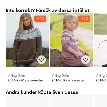
Inte korrekt? Försök av dessa i stället
-31%
-30%
Viking Garn
Viking Garn
Viking 
2006-7a Myte sweater
2016-8 Ravn sweater
2018-3 
Andra kunder köpte även dessa