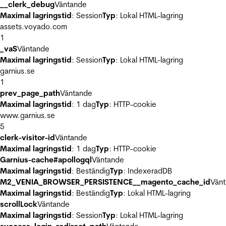
__clerk_debug
Väntande
Maximal lagringstid
: Session
Typ
: Lokal HTML-lagring
assets.voyado.com
1
_vaS
Väntande
Maximal lagringstid
: Session
Typ
: Lokal HTML-lagring
garnius.se
1
prev_page_path
Väntande
Maximal lagringstid
: 1 dag
Typ
: HTTP-cookie
www.garnius.se
5
clerk-visitor-id
Väntande
Maximal lagringstid
: 1 dag
Typ
: HTTP-cookie
Garnius-cache#apollogql
Väntande
Maximal lagringstid
: Beständig
Typ
: IndexeradDB
M2_VENIA_BROWSER_PERSISTENCE__magento_cache_id
Vän
Maximal lagringstid
: Beständig
Typ
: Lokal HTML-lagring
scrollLock
Väntande
Maximal lagringstid
: Session
Typ
: Lokal HTML-lagring