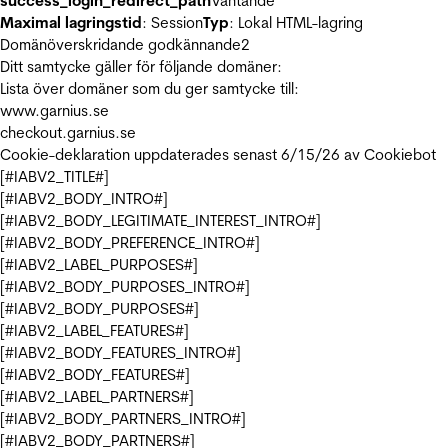
success_login_redirect_path
Väntande
Maximal lagringstid
: Session
Typ
: Lokal HTML-lagring
Domänöverskridande godkännande
2
Ditt samtycke gäller för följande domäner:
Lista över domäner som du ger samtycke till:
www.garnius.se
checkout.garnius.se
Cookie-deklaration uppdaterades senast 6/15/26 av
Cookiebot
[#IABV2_TITLE#]
[#IABV2_BODY_INTRO#]
[#IABV2_BODY_LEGITIMATE_INTEREST_INTRO#]
[#IABV2_BODY_PREFERENCE_INTRO#]
[#IABV2_LABEL_PURPOSES#]
[#IABV2_BODY_PURPOSES_INTRO#]
[#IABV2_BODY_PURPOSES#]
[#IABV2_LABEL_FEATURES#]
[#IABV2_BODY_FEATURES_INTRO#]
[#IABV2_BODY_FEATURES#]
[#IABV2_LABEL_PARTNERS#]
[#IABV2_BODY_PARTNERS_INTRO#]
[#IABV2_BODY_PARTNERS#]