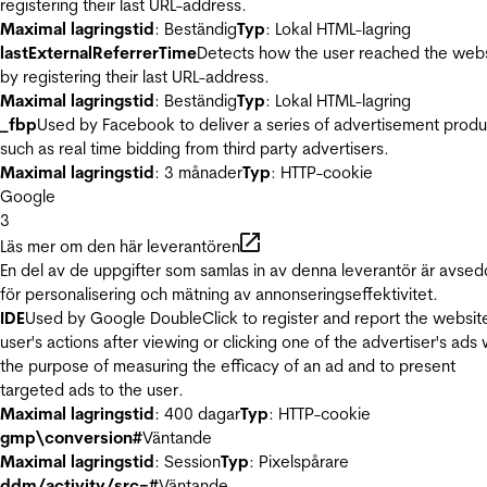
registering their last URL-address.
Maximal lagringstid
: Beständig
Typ
: Lokal HTML-lagring
lastExternalReferrerTime
Detects how the user reached the web
by registering their last URL-address.
Maximal lagringstid
: Beständig
Typ
: Lokal HTML-lagring
_fbp
Used by Facebook to deliver a series of advertisement produ
such as real time bidding from third party advertisers.
Maximal lagringstid
: 3 månader
Typ
: HTTP-cookie
Google
3
Läs mer om den här leverantören
En del av de uppgifter som samlas in av denna leverantör är avse
för personalisering och mätning av annonseringseffektivitet.
IDE
Used by Google DoubleClick to register and report the websit
user's actions after viewing or clicking one of the advertiser's ads 
the purpose of measuring the efficacy of an ad and to present
targeted ads to the user.
Maximal lagringstid
: 400 dagar
Typ
: HTTP-cookie
gmp\conversion#
Väntande
Maximal lagringstid
: Session
Typ
: Pixelspårare
ddm/activity/src=#
Väntande