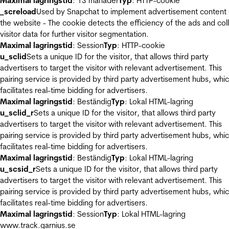
Maximal lagringstid
: 13 månader
Typ
: HTTP-cookie
_screload
Used by Snapchat to implement advertisement content
the website - The cookie detects the efficiency of the ads and col
visitor data for further visitor segmentation.
Maximal lagringstid
: Session
Typ
: HTTP-cookie
u_sclid
Sets a unique ID for the visitor, that allows third party
advertisers to target the visitor with relevant advertisement. This
pairing service is provided by third party advertisement hubs, whi
facilitates real-time bidding for advertisers.
Maximal lagringstid
: Beständig
Typ
: Lokal HTML-lagring
u_sclid_r
Sets a unique ID for the visitor, that allows third party
advertisers to target the visitor with relevant advertisement. This
pairing service is provided by third party advertisement hubs, whi
facilitates real-time bidding for advertisers.
Maximal lagringstid
: Beständig
Typ
: Lokal HTML-lagring
u_scsid_r
Sets a unique ID for the visitor, that allows third party
advertisers to target the visitor with relevant advertisement. This
pairing service is provided by third party advertisement hubs, whi
facilitates real-time bidding for advertisers.
Maximal lagringstid
: Session
Typ
: Lokal HTML-lagring
www.track.garnius.se