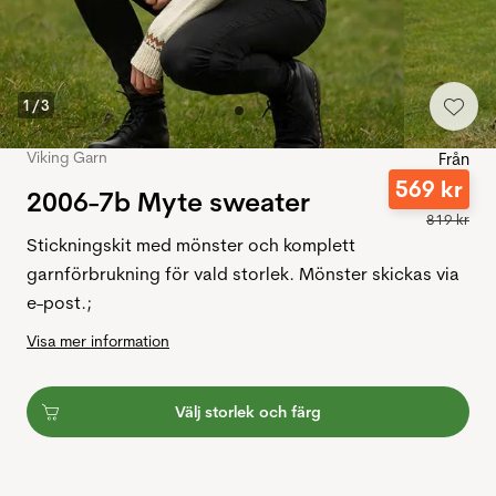
1
/
3
Viking Garn
Från
569
kr
2006-7b Myte sweater
819
kr
Stickningskit med mönster och komplett
garnförbrukning för vald storlek. Mönster skickas via
e-post.;
Visa mer information
Välj storlek och färg