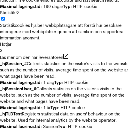
function. The cookie ensures accurate and fast search results.
Maximal lagringstid
: 180 dagar
Typ
: HTTP-cookie
Statistik
9
Statistikcookies hjälper webbplatsägare att förstå hur besökare
interagerar med webbplatser genom att samla in och rapportera
information anonymt.
Hotjar
3
Läs mer om den här leverantören
_hjSession_#
Collects statistics on the visitor's visits to the websit
such as the number of visits, average time spent on the website a
what pages have been read.
Maximal lagringstid
: 1 dag
Typ
: HTTP-cookie
_hjSessionUser_#
Collects statistics on the visitor's visits to the
website, such as the number of visits, average time spent on the
website and what pages have been read.
Maximal lagringstid
: 1 år
Typ
: HTTP-cookie
_hjTLDTest
Registers statistical data on users' behaviour on the
website. Used for internal analytics by the website operator.
Maximal lagringstid
: Session
Typ
: HTTP-cookie