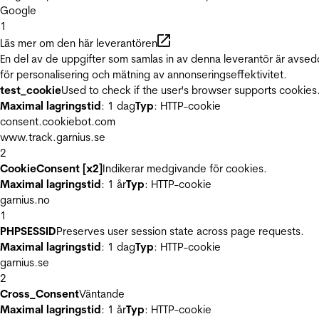
Google
1
Läs mer om den här leverantören
En del av de uppgifter som samlas in av denna leverantör är avse
för personalisering och mätning av annonseringseffektivitet.
test_cookie
Used to check if the user's browser supports cookies
Maximal lagringstid
: 1 dag
Typ
: HTTP-cookie
consent.cookiebot.com
www.track.garnius.se
2
CookieConsent [x2]
Indikerar medgivande för cookies.
Maximal lagringstid
: 1 år
Typ
: HTTP-cookie
garnius.no
1
PHPSESSID
Preserves user session state across page requests.
Maximal lagringstid
: 1 dag
Typ
: HTTP-cookie
garnius.se
2
Cross_Consent
Väntande
Maximal lagringstid
: 1 år
Typ
: HTTP-cookie