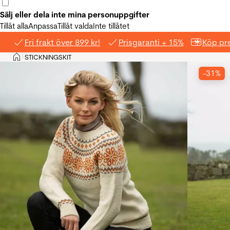
Sälj eller dela inte mina personuppgifter
Tillåt alla
Anpassa
Tillåt valda
Inte tillåtet
Fri frakt över 899 kr!
Prisgaranti + 15%
Köp pre
Hem
STICKNINGSKIT
>
-31%