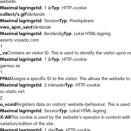
website.
Maximal lagringstid
: 1 år
Typ
: HTTP-cookie
collect/v.gif
Väntande
Maximal lagringstid
: Session
Typ
: Pixelspårare
vwo_apm_sent
Väntande
Maximal lagringstid
: Beständig
Typ
: Lokal HTML-lagring
assets.voyado.com
1
_va
Contains an visitor ID. This is used to identify the visitor upon 
Maximal lagringstid
: 1 år
Typ
: HTTP-cookie
garnius.se
1
FPAU
Assigns a specific ID to the visitor. This allows the website to
Maximal lagringstid
: 3 månader
Typ
: HTTP-cookie
sc-static.net
2
u_scsid
Registers data on visitors' website-behaviour. This is used 
Maximal lagringstid
: Session
Typ
: Lokal HTML-lagring
X-AB
This cookie is used by the website’s operator in context with 
variation/edition of the site.
Maximal lagringstid
: 1 dag
Typ
: HTTP-cookie