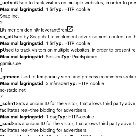
_uetvid
Used to track visitors on multiple websites, in order to pr
Maximal lagringstid
: 1 år
Typ
: HTTP-cookie
Snap Inc.
2
Läs mer om den här leverantören
sc_at
Used by Snapchat to implement advertisement content on the w
Maximal lagringstid
: 1 år
Typ
: HTTP-cookie
p
Used to track visitors on multiple websites, in order to present 
Maximal lagringstid
: Session
Typ
: Pixelspårare
garnius.se
1
_gtmeec
Used to temporarily store and process ecommerce-related 
Maximal lagringstid
: 3 månader
Typ
: HTTP-cookie
sc-static.net
7
_schn1
Sets a unique ID for the visitor, that allows third party adv
facilitates real-time bidding for advertisers.
Maximal lagringstid
: 1 dag
Typ
: HTTP-cookie
_scid
Sets a unique ID for the visitor, that allows third party adver
facilitates real-time bidding for advertisers.