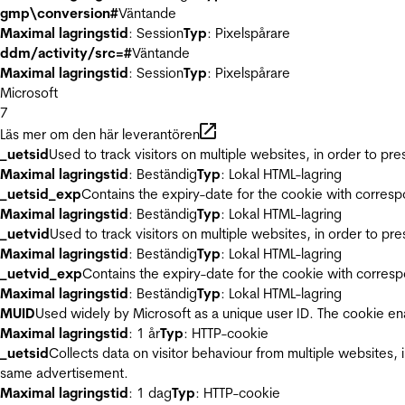
gmp\conversion#
Väntande
Maximal lagringstid
: Session
Typ
: Pixelspårare
ddm/activity/src=#
Väntande
Maximal lagringstid
: Session
Typ
: Pixelspårare
Microsoft
7
Läs mer om den här leverantören
_uetsid
Used to track visitors on multiple websites, in order to pr
Maximal lagringstid
: Beständig
Typ
: Lokal HTML-lagring
_uetsid_exp
Contains the expiry-date for the cookie with corres
Maximal lagringstid
: Beständig
Typ
: Lokal HTML-lagring
_uetvid
Used to track visitors on multiple websites, in order to pr
Maximal lagringstid
: Beständig
Typ
: Lokal HTML-lagring
_uetvid_exp
Contains the expiry-date for the cookie with corres
Maximal lagringstid
: Beständig
Typ
: Lokal HTML-lagring
MUID
Used widely by Microsoft as a unique user ID. The cookie en
Maximal lagringstid
: 1 år
Typ
: HTTP-cookie
_uetsid
Collects data on visitor behaviour from multiple websites, 
same advertisement.
Maximal lagringstid
: 1 dag
Typ
: HTTP-cookie