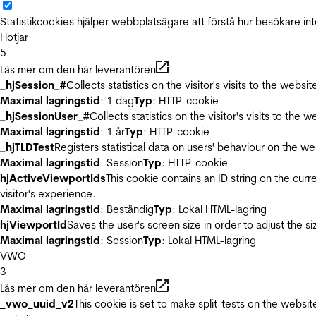
Statistikcookies hjälper webbplatsägare att förstå hur besökare 
Hotjar
5
Läs mer om den här leverantören
_hjSession_#
Collects statistics on the visitor's visits to the we
Maximal lagringstid
: 1 dag
Typ
: HTTP-cookie
_hjSessionUser_#
Collects statistics on the visitor's visits to t
Maximal lagringstid
: 1 år
Typ
: HTTP-cookie
_hjTLDTest
Registers statistical data on users' behaviour on the we
Maximal lagringstid
: Session
Typ
: HTTP-cookie
hjActiveViewportIds
This cookie contains an ID string on the curr
visitor's experience.
Maximal lagringstid
: Beständig
Typ
: Lokal HTML-lagring
hjViewportId
Saves the user's screen size in order to adjust the s
Maximal lagringstid
: Session
Typ
: Lokal HTML-lagring
VWO
3
Läs mer om den här leverantören
_vwo_uuid_v2
This cookie is set to make split-tests on the websi