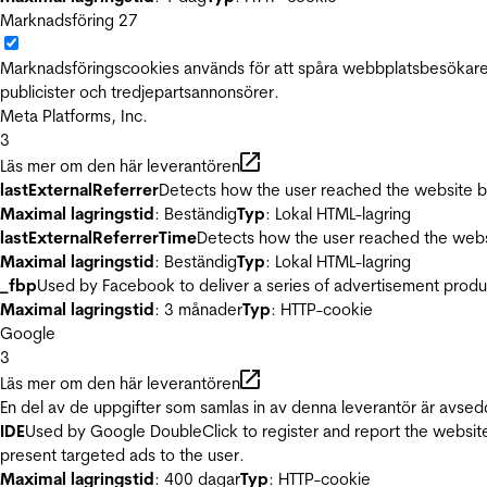
Marknadsföring
27
Marknadsföringscookies används för att spåra webbplatsbesökare.
publicister och tredjepartsannonsörer.
Meta Platforms, Inc.
3
Läs mer om den här leverantören
lastExternalReferrer
Detects how the user reached the website by 
Maximal lagringstid
: Beständig
Typ
: Lokal HTML-lagring
lastExternalReferrerTime
Detects how the user reached the websi
Maximal lagringstid
: Beständig
Typ
: Lokal HTML-lagring
_fbp
Used by Facebook to deliver a series of advertisement product
Maximal lagringstid
: 3 månader
Typ
: HTTP-cookie
Google
3
Läs mer om den här leverantören
En del av de uppgifter som samlas in av denna leverantör är avsed
IDE
Used by Google DoubleClick to register and report the website u
present targeted ads to the user.
Maximal lagringstid
: 400 dagar
Typ
: HTTP-cookie