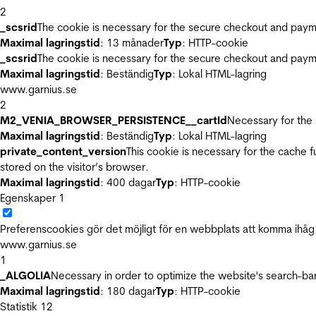
2
_scsrid
The cookie is necessary for the secure checkout and payme
Maximal lagringstid
: 13 månader
Typ
: HTTP-cookie
_scsrid
The cookie is necessary for the secure checkout and payme
Maximal lagringstid
: Beständig
Typ
: Lokal HTML-lagring
www.garnius.se
2
M2_VENIA_BROWSER_PERSISTENCE__cartId
Necessary for the 
Maximal lagringstid
: Beständig
Typ
: Lokal HTML-lagring
private_content_version
This cookie is necessary for the cache 
stored on the visitor’s browser.
Maximal lagringstid
: 400 dagar
Typ
: HTTP-cookie
Egenskaper
1
Preferenscookies gör det möjligt för en webbplats att komma ihåg i
www.garnius.se
1
_ALGOLIA
Necessary in order to optimize the website's search-bar
Maximal lagringstid
: 180 dagar
Typ
: HTTP-cookie
Statistik
12