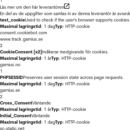
1
Läs mer om den här leverantören
En del av de uppgifter som samlas in av denna leverantör är avsed
test_cookie
Used to check if the user's browser supports cookies
Maximal lagringstid
: 1 dag
Typ
: HTTP-cookie
consent.cookiebot.com
www.track.garnius.se
2
CookieConsent [x2]
Indikerar medgivande för cookies.
Maximal lagringstid
: 1 år
Typ
: HTTP-cookie
garnius.no
1
PHPSESSID
Preserves user session state across page requests.
Maximal lagringstid
: 1 dag
Typ
: HTTP-cookie
garnius.se
2
Cross_Consent
Väntande
Maximal lagringstid
: 1 år
Typ
: HTTP-cookie
Initial_Consent
Väntande
Maximal lagringstid
: 1 dag
Typ
: HTTP-cookie
sc-static.net