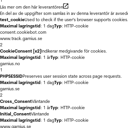
1
Läs mer om den här leverantören
En del av de uppgifter som samlas in av denna leverantör är avsed
test_cookie
Used to check if the user's browser supports cookies
Maximal lagringstid
: 1 dag
Typ
: HTTP-cookie
consent.cookiebot.com
www.track.garnius.se
2
CookieConsent [x2]
Indikerar medgivande för cookies.
Maximal lagringstid
: 1 år
Typ
: HTTP-cookie
garnius.no
1
PHPSESSID
Preserves user session state across page requests.
Maximal lagringstid
: 1 dag
Typ
: HTTP-cookie
garnius.se
2
Cross_Consent
Väntande
Maximal lagringstid
: 1 år
Typ
: HTTP-cookie
Initial_Consent
Väntande
Maximal lagringstid
: 1 dag
Typ
: HTTP-cookie
www.garnius.se