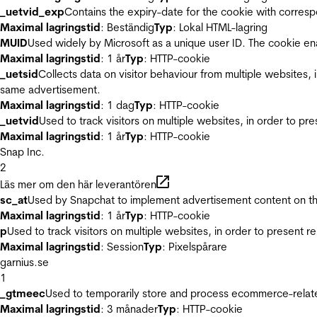
_uetvid_exp
Contains the expiry-date for the cookie with corres
Maximal lagringstid
: Beständig
Typ
: Lokal HTML-lagring
MUID
Used widely by Microsoft as a unique user ID. The cookie en
Maximal lagringstid
: 1 år
Typ
: HTTP-cookie
_uetsid
Collects data on visitor behaviour from multiple websites, 
same advertisement.
Maximal lagringstid
: 1 dag
Typ
: HTTP-cookie
_uetvid
Used to track visitors on multiple websites, in order to pr
Maximal lagringstid
: 1 år
Typ
: HTTP-cookie
Snap Inc.
2
Läs mer om den här leverantören
sc_at
Used by Snapchat to implement advertisement content on the w
Maximal lagringstid
: 1 år
Typ
: HTTP-cookie
p
Used to track visitors on multiple websites, in order to present 
Maximal lagringstid
: Session
Typ
: Pixelspårare
garnius.se
1
_gtmeec
Used to temporarily store and process ecommerce-related 
Maximal lagringstid
: 3 månader
Typ
: HTTP-cookie