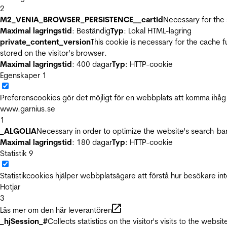
2
M2_VENIA_BROWSER_PERSISTENCE__cartId
Necessary for the 
Maximal lagringstid
: Beständig
Typ
: Lokal HTML-lagring
private_content_version
This cookie is necessary for the cache 
stored on the visitor’s browser.
Maximal lagringstid
: 400 dagar
Typ
: HTTP-cookie
Egenskaper
1
Preferenscookies gör det möjligt för en webbplats att komma ihåg i
www.garnius.se
1
_ALGOLIA
Necessary in order to optimize the website's search-bar
Maximal lagringstid
: 180 dagar
Typ
: HTTP-cookie
Statistik
9
Statistikcookies hjälper webbplatsägare att förstå hur besökare 
Hotjar
3
Läs mer om den här leverantören
_hjSession_#
Collects statistics on the visitor's visits to the we