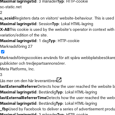
Maximal lagringstid
: 3 månader
Typ
: HTTP-cookie
sc-static.net
2
u_scsid
Registers data on visitors' website-behaviour. This is used 
Maximal lagringstid
: Session
Typ
: Lokal HTML-lagring
X-AB
This cookie is used by the website’s operator in context with 
variation/edition of the site.
Maximal lagringstid
: 1 dag
Typ
: HTTP-cookie
Marknadsföring
27
Marknadsföringscookies används för att spåra webbplatsbesökare.
publicister och tredjepartsannonsörer.
Meta Platforms, Inc.
3
Läs mer om den här leverantören
lastExternalReferrer
Detects how the user reached the website by 
Maximal lagringstid
: Beständig
Typ
: Lokal HTML-lagring
lastExternalReferrerTime
Detects how the user reached the websi
Maximal lagringstid
: Beständig
Typ
: Lokal HTML-lagring
_fbp
Used by Facebook to deliver a series of advertisement product
Maximal lagringstid
: 3 månader
Typ
: HTTP-cookie