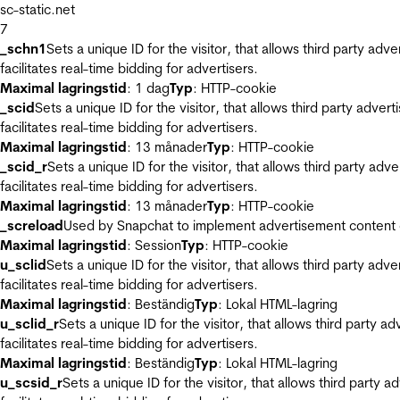
sc-static.net
7
_schn1
Sets a unique ID for the visitor, that allows third party adv
facilitates real-time bidding for advertisers.
Maximal lagringstid
: 1 dag
Typ
: HTTP-cookie
_scid
Sets a unique ID for the visitor, that allows third party adver
facilitates real-time bidding for advertisers.
Maximal lagringstid
: 13 månader
Typ
: HTTP-cookie
_scid_r
Sets a unique ID for the visitor, that allows third party adv
facilitates real-time bidding for advertisers.
Maximal lagringstid
: 13 månader
Typ
: HTTP-cookie
_screload
Used by Snapchat to implement advertisement content on 
Maximal lagringstid
: Session
Typ
: HTTP-cookie
u_sclid
Sets a unique ID for the visitor, that allows third party adv
facilitates real-time bidding for advertisers.
Maximal lagringstid
: Beständig
Typ
: Lokal HTML-lagring
u_sclid_r
Sets a unique ID for the visitor, that allows third party a
facilitates real-time bidding for advertisers.
Maximal lagringstid
: Beständig
Typ
: Lokal HTML-lagring
u_scsid_r
Sets a unique ID for the visitor, that allows third party 