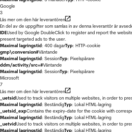
Google
3
Läs mer om den här leverantören
En del av de uppgifter som samlas in av denna leverantör är avsed
IDE
Used by Google DoubleClick to register and report the website u
present targeted ads to the user.
Maximal lagringstid
: 400 dagar
Typ
: HTTP-cookie
gmp\conversion#
Väntande
Maximal lagringstid
: Session
Typ
: Pixelspårare
ddm/activity/src=#
Väntande
Maximal lagringstid
: Session
Typ
: Pixelspårare
Microsoft
7
Läs mer om den här leverantören
_uetsid
Used to track visitors on multiple websites, in order to pr
Maximal lagringstid
: Beständig
Typ
: Lokal HTML-lagring
_uetsid_exp
Contains the expiry-date for the cookie with corres
Maximal lagringstid
: Beständig
Typ
: Lokal HTML-lagring
_uetvid
Used to track visitors on multiple websites, in order to pr
Maximal lagringstid
: Beständig
Typ
: Lokal HTML-lagring