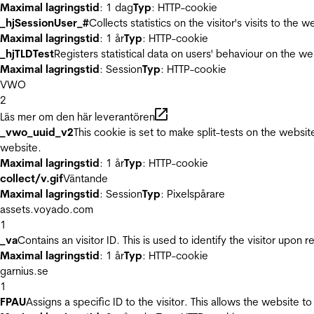
Maximal lagringstid
: 1 dag
Typ
: HTTP-cookie
_hjSessionUser_#
Collects statistics on the visitor's visits to t
Maximal lagringstid
: 1 år
Typ
: HTTP-cookie
_hjTLDTest
Registers statistical data on users' behaviour on the we
Maximal lagringstid
: Session
Typ
: HTTP-cookie
VWO
2
Läs mer om den här leverantören
_vwo_uuid_v2
This cookie is set to make split-tests on the websi
website.
Maximal lagringstid
: 1 år
Typ
: HTTP-cookie
collect/v.gif
Väntande
Maximal lagringstid
: Session
Typ
: Pixelspårare
assets.voyado.com
1
_va
Contains an visitor ID. This is used to identify the visitor upon 
Maximal lagringstid
: 1 år
Typ
: HTTP-cookie
garnius.se
1
FPAU
Assigns a specific ID to the visitor. This allows the website to