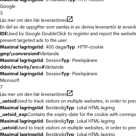
Google
3
Läs mer om den här leverantören
En del av de uppgifter som samlas in av denna leverantör är avsed
IDE
Used by Google DoubleClick to register and report the website u
present targeted ads to the user.
Maximal lagringstid
: 400 dagar
Typ
: HTTP-cookie
gmp\conversion#
Väntande
Maximal lagringstid
: Session
Typ
: Pixelspårare
ddm/activity/src=#
Väntande
Maximal lagringstid
: Session
Typ
: Pixelspårare
Microsoft
7
Läs mer om den här leverantören
_uetsid
Used to track visitors on multiple websites, in order to pr
Maximal lagringstid
: Beständig
Typ
: Lokal HTML-lagring
_uetsid_exp
Contains the expiry-date for the cookie with corres
Maximal lagringstid
: Beständig
Typ
: Lokal HTML-lagring
_uetvid
Used to track visitors on multiple websites, in order to pr
Maximal lagringstid
: Beständig
Typ
: Lokal HTML-lagring