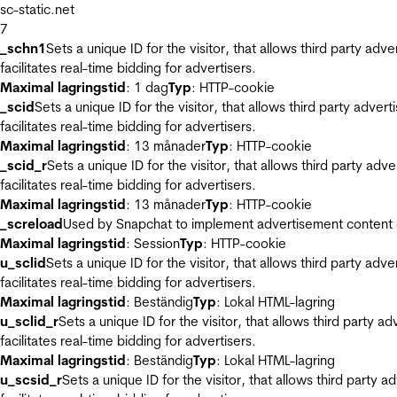
sc-static.net
7
_schn1
Sets a unique ID for the visitor, that allows third party adv
facilitates real-time bidding for advertisers.
Maximal lagringstid
: 1 dag
Typ
: HTTP-cookie
_scid
Sets a unique ID for the visitor, that allows third party adver
facilitates real-time bidding for advertisers.
Maximal lagringstid
: 13 månader
Typ
: HTTP-cookie
_scid_r
Sets a unique ID for the visitor, that allows third party adv
facilitates real-time bidding for advertisers.
Maximal lagringstid
: 13 månader
Typ
: HTTP-cookie
_screload
Used by Snapchat to implement advertisement content on 
Maximal lagringstid
: Session
Typ
: HTTP-cookie
u_sclid
Sets a unique ID for the visitor, that allows third party adv
facilitates real-time bidding for advertisers.
Maximal lagringstid
: Beständig
Typ
: Lokal HTML-lagring
u_sclid_r
Sets a unique ID for the visitor, that allows third party a
facilitates real-time bidding for advertisers.
Maximal lagringstid
: Beständig
Typ
: Lokal HTML-lagring
u_scsid_r
Sets a unique ID for the visitor, that allows third party 