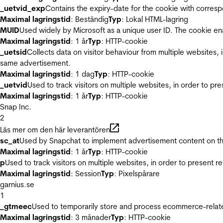
_uetvid_exp
Contains the expiry-date for the cookie with corres
Maximal lagringstid
: Beständig
Typ
: Lokal HTML-lagring
MUID
Used widely by Microsoft as a unique user ID. The cookie en
Maximal lagringstid
: 1 år
Typ
: HTTP-cookie
_uetsid
Collects data on visitor behaviour from multiple websites, 
same advertisement.
Maximal lagringstid
: 1 dag
Typ
: HTTP-cookie
_uetvid
Used to track visitors on multiple websites, in order to pr
Maximal lagringstid
: 1 år
Typ
: HTTP-cookie
Snap Inc.
2
Läs mer om den här leverantören
sc_at
Used by Snapchat to implement advertisement content on the w
Maximal lagringstid
: 1 år
Typ
: HTTP-cookie
p
Used to track visitors on multiple websites, in order to present 
Maximal lagringstid
: Session
Typ
: Pixelspårare
garnius.se
1
_gtmeec
Used to temporarily store and process ecommerce-related 
Maximal lagringstid
: 3 månader
Typ
: HTTP-cookie