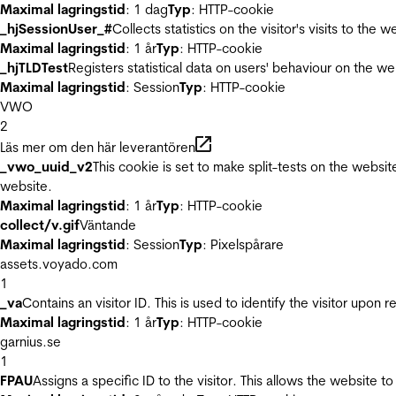
Maximal lagringstid
: 1 dag
Typ
: HTTP-cookie
_hjSessionUser_#
Collects statistics on the visitor's visits to t
Maximal lagringstid
: 1 år
Typ
: HTTP-cookie
_hjTLDTest
Registers statistical data on users' behaviour on the we
Maximal lagringstid
: Session
Typ
: HTTP-cookie
VWO
2
Läs mer om den här leverantören
_vwo_uuid_v2
This cookie is set to make split-tests on the websi
website.
Maximal lagringstid
: 1 år
Typ
: HTTP-cookie
collect/v.gif
Väntande
Maximal lagringstid
: Session
Typ
: Pixelspårare
assets.voyado.com
1
_va
Contains an visitor ID. This is used to identify the visitor upon 
Maximal lagringstid
: 1 år
Typ
: HTTP-cookie
garnius.se
1
FPAU
Assigns a specific ID to the visitor. This allows the website to