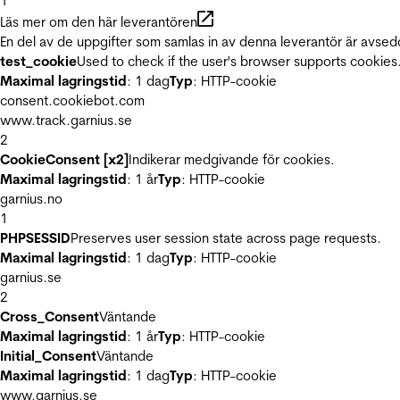
1
Läs mer om den här leverantören
En del av de uppgifter som samlas in av denna leverantör är avsed
test_cookie
Used to check if the user's browser supports cookies
Maximal lagringstid
: 1 dag
Typ
: HTTP-cookie
consent.cookiebot.com
www.track.garnius.se
2
CookieConsent [x2]
Indikerar medgivande för cookies.
Maximal lagringstid
: 1 år
Typ
: HTTP-cookie
garnius.no
1
PHPSESSID
Preserves user session state across page requests.
Maximal lagringstid
: 1 dag
Typ
: HTTP-cookie
garnius.se
2
Cross_Consent
Väntande
Maximal lagringstid
: 1 år
Typ
: HTTP-cookie
Initial_Consent
Väntande
Maximal lagringstid
: 1 dag
Typ
: HTTP-cookie
www.garnius.se