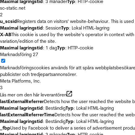
Maximal lagringstid
: 3 månader
Typ
: HTTP-cookie
sc-static.net
2
u_scsid
Registers data on visitors' website-behaviour. This is used 
Maximal lagringstid
: Session
Typ
: Lokal HTML-lagring
X-AB
This cookie is used by the website’s operator in context with 
variation/edition of the site.
Maximal lagringstid
: 1 dag
Typ
: HTTP-cookie
Marknadsföring
27
Marknadsföringscookies används för att spåra webbplatsbesökare.
publicister och tredjepartsannonsörer.
Meta Platforms, Inc.
3
Läs mer om den här leverantören
lastExternalReferrer
Detects how the user reached the website by 
Maximal lagringstid
: Beständig
Typ
: Lokal HTML-lagring
lastExternalReferrerTime
Detects how the user reached the websi
Maximal lagringstid
: Beständig
Typ
: Lokal HTML-lagring
_fbp
Used by Facebook to deliver a series of advertisement product
Maximal lagringstid
: 3 månader
Typ
: HTTP-cookie