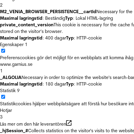
2
M2_VENIA_BROWSER_PERSISTENCE__cartId
Necessary for the 
Maximal lagringstid
: Beständig
Typ
: Lokal HTML-lagring
private_content_version
This cookie is necessary for the cache 
stored on the visitor’s browser.
Maximal lagringstid
: 400 dagar
Typ
: HTTP-cookie
Egenskaper
1
Preferenscookies gör det möjligt för en webbplats att komma ihåg i
www.garnius.se
1
_ALGOLIA
Necessary in order to optimize the website's search-bar
Maximal lagringstid
: 180 dagar
Typ
: HTTP-cookie
Statistik
9
Statistikcookies hjälper webbplatsägare att förstå hur besökare 
Hotjar
3
Läs mer om den här leverantören
_hjSession_#
Collects statistics on the visitor's visits to the we