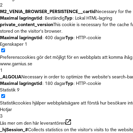
2
M2_VENIA_BROWSER_PERSISTENCE__cartId
Necessary for the 
Maximal lagringstid
: Beständig
Typ
: Lokal HTML-lagring
private_content_version
This cookie is necessary for the cache 
stored on the visitor’s browser.
Maximal lagringstid
: 400 dagar
Typ
: HTTP-cookie
Egenskaper
1
Preferenscookies gör det möjligt för en webbplats att komma ihåg i
www.garnius.se
1
_ALGOLIA
Necessary in order to optimize the website's search-bar
Maximal lagringstid
: 180 dagar
Typ
: HTTP-cookie
Statistik
9
Statistikcookies hjälper webbplatsägare att förstå hur besökare 
Hotjar
3
Läs mer om den här leverantören
_hjSession_#
Collects statistics on the visitor's visits to the we