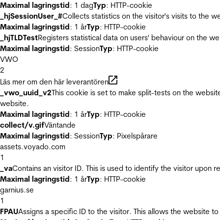
Maximal lagringstid
: 1 dag
Typ
: HTTP-cookie
_hjSessionUser_#
Collects statistics on the visitor's visits to t
Maximal lagringstid
: 1 år
Typ
: HTTP-cookie
_hjTLDTest
Registers statistical data on users' behaviour on the we
Maximal lagringstid
: Session
Typ
: HTTP-cookie
VWO
2
Läs mer om den här leverantören
_vwo_uuid_v2
This cookie is set to make split-tests on the websi
website.
Maximal lagringstid
: 1 år
Typ
: HTTP-cookie
collect/v.gif
Väntande
Maximal lagringstid
: Session
Typ
: Pixelspårare
assets.voyado.com
1
_va
Contains an visitor ID. This is used to identify the visitor upon 
Maximal lagringstid
: 1 år
Typ
: HTTP-cookie
garnius.se
1
FPAU
Assigns a specific ID to the visitor. This allows the website to