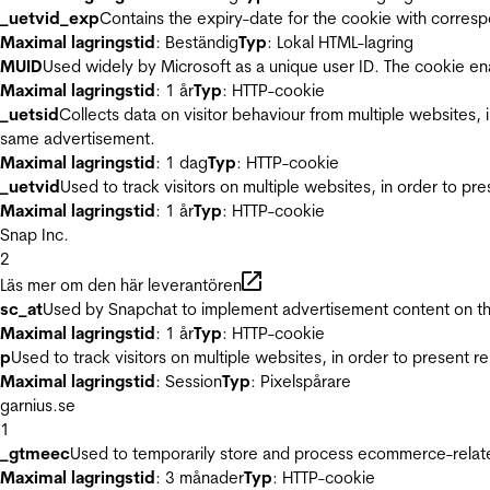
_uetvid_exp
Contains the expiry-date for the cookie with corres
Maximal lagringstid
: Beständig
Typ
: Lokal HTML-lagring
MUID
Used widely by Microsoft as a unique user ID. The cookie en
Maximal lagringstid
: 1 år
Typ
: HTTP-cookie
_uetsid
Collects data on visitor behaviour from multiple websites, 
same advertisement.
Maximal lagringstid
: 1 dag
Typ
: HTTP-cookie
_uetvid
Used to track visitors on multiple websites, in order to pr
Maximal lagringstid
: 1 år
Typ
: HTTP-cookie
Snap Inc.
2
Läs mer om den här leverantören
sc_at
Used by Snapchat to implement advertisement content on the w
Maximal lagringstid
: 1 år
Typ
: HTTP-cookie
p
Used to track visitors on multiple websites, in order to present 
Maximal lagringstid
: Session
Typ
: Pixelspårare
garnius.se
1
_gtmeec
Used to temporarily store and process ecommerce-related 
Maximal lagringstid
: 3 månader
Typ
: HTTP-cookie