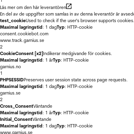
1
Läs mer om den här leverantören
En del av de uppgifter som samlas in av denna leverantör är avsed
test_cookie
Used to check if the user's browser supports cookies
Maximal lagringstid
: 1 dag
Typ
: HTTP-cookie
consent.cookiebot.com
www.track.garnius.se
2
CookieConsent [x2]
Indikerar medgivande för cookies.
Maximal lagringstid
: 1 år
Typ
: HTTP-cookie
garnius.no
1
PHPSESSID
Preserves user session state across page requests.
Maximal lagringstid
: 1 dag
Typ
: HTTP-cookie
garnius.se
2
Cross_Consent
Väntande
Maximal lagringstid
: 1 år
Typ
: HTTP-cookie
Initial_Consent
Väntande
Maximal lagringstid
: 1 dag
Typ
: HTTP-cookie
www.garnius.se