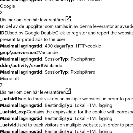
Google
3
Läs mer om den här leverantören
En del av de uppgifter som samlas in av denna leverantör är avsed
IDE
Used by Google DoubleClick to register and report the website u
present targeted ads to the user.
Maximal lagringstid
: 400 dagar
Typ
: HTTP-cookie
gmp\conversion#
Väntande
Maximal lagringstid
: Session
Typ
: Pixelspårare
ddm/activity/src=#
Väntande
Maximal lagringstid
: Session
Typ
: Pixelspårare
Microsoft
7
Läs mer om den här leverantören
_uetsid
Used to track visitors on multiple websites, in order to pr
Maximal lagringstid
: Beständig
Typ
: Lokal HTML-lagring
_uetsid_exp
Contains the expiry-date for the cookie with corres
Maximal lagringstid
: Beständig
Typ
: Lokal HTML-lagring
_uetvid
Used to track visitors on multiple websites, in order to pr
Maximal lagringstid
: Beständig
Typ
: Lokal HTML-lagring