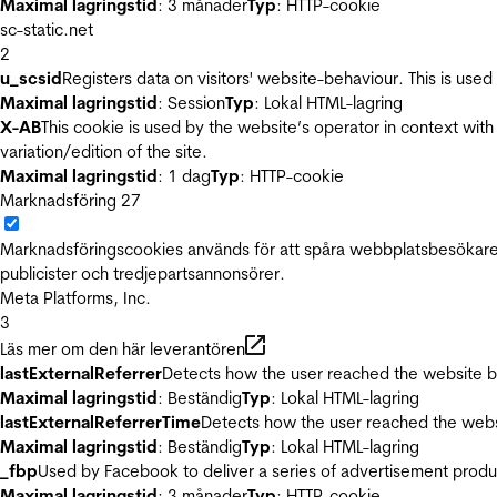
Maximal lagringstid
: 3 månader
Typ
: HTTP-cookie
sc-static.net
2
u_scsid
Registers data on visitors' website-behaviour. This is used 
Maximal lagringstid
: Session
Typ
: Lokal HTML-lagring
X-AB
This cookie is used by the website’s operator in context with 
variation/edition of the site.
Maximal lagringstid
: 1 dag
Typ
: HTTP-cookie
Marknadsföring
27
Marknadsföringscookies används för att spåra webbplatsbesökare.
publicister och tredjepartsannonsörer.
Meta Platforms, Inc.
3
Läs mer om den här leverantören
lastExternalReferrer
Detects how the user reached the website by 
Maximal lagringstid
: Beständig
Typ
: Lokal HTML-lagring
lastExternalReferrerTime
Detects how the user reached the websi
Maximal lagringstid
: Beständig
Typ
: Lokal HTML-lagring
_fbp
Used by Facebook to deliver a series of advertisement product
Maximal lagringstid
: 3 månader
Typ
: HTTP-cookie