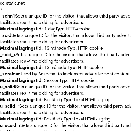
sc-static.net
7
_schn1
Sets a unique ID for the visitor, that allows third party adv
facilitates real-time bidding for advertisers.
Maximal lagringstid
: 1 dag
Typ
: HTTP-cookie
_scid
Sets a unique ID for the visitor, that allows third party adver
facilitates real-time bidding for advertisers.
Maximal lagringstid
: 13 månader
Typ
: HTTP-cookie
_scid_r
Sets a unique ID for the visitor, that allows third party adv
facilitates real-time bidding for advertisers.
Maximal lagringstid
: 13 månader
Typ
: HTTP-cookie
_screload
Used by Snapchat to implement advertisement content on 
Maximal lagringstid
: Session
Typ
: HTTP-cookie
u_sclid
Sets a unique ID for the visitor, that allows third party adv
facilitates real-time bidding for advertisers.
Maximal lagringstid
: Beständig
Typ
: Lokal HTML-lagring
u_sclid_r
Sets a unique ID for the visitor, that allows third party a
facilitates real-time bidding for advertisers.
Maximal lagringstid
: Beständig
Typ
: Lokal HTML-lagring
u_scsid_r
Sets a unique ID for the visitor, that allows third party 