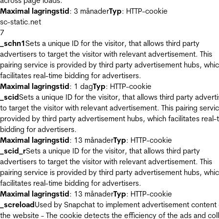
across page loads.
Maximal lagringstid
: 3 månader
Typ
: HTTP-cookie
sc-static.net
7
_schn1
Sets a unique ID for the visitor, that allows third party
advertisers to target the visitor with relevant advertisement. This
pairing service is provided by third party advertisement hubs, whi
facilitates real-time bidding for advertisers.
Maximal lagringstid
: 1 dag
Typ
: HTTP-cookie
_scid
Sets a unique ID for the visitor, that allows third party advert
to target the visitor with relevant advertisement. This pairing servic
provided by third party advertisement hubs, which facilitates real-
bidding for advertisers.
Maximal lagringstid
: 13 månader
Typ
: HTTP-cookie
_scid_r
Sets a unique ID for the visitor, that allows third party
advertisers to target the visitor with relevant advertisement. This
pairing service is provided by third party advertisement hubs, whi
facilitates real-time bidding for advertisers.
Maximal lagringstid
: 13 månader
Typ
: HTTP-cookie
_screload
Used by Snapchat to implement advertisement content
the website - The cookie detects the efficiency of the ads and col