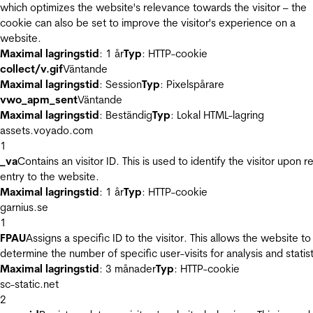
which optimizes the website's relevance towards the visitor – the
cookie can also be set to improve the visitor's experience on a
website.
Maximal lagringstid
: 1 år
Typ
: HTTP-cookie
collect/v.gif
Väntande
Maximal lagringstid
: Session
Typ
: Pixelspårare
vwo_apm_sent
Väntande
Maximal lagringstid
: Beständig
Typ
: Lokal HTML-lagring
assets.voyado.com
1
_va
Contains an visitor ID. This is used to identify the visitor upon r
entry to the website.
Maximal lagringstid
: 1 år
Typ
: HTTP-cookie
garnius.se
1
FPAU
Assigns a specific ID to the visitor. This allows the website to
determine the number of specific user-visits for analysis and statist
Maximal lagringstid
: 3 månader
Typ
: HTTP-cookie
sc-static.net
2