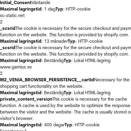
Initial_Consent
Väntande
Maximal lagringstid
: 1 dag
Typ
: HTTP-cookie
sc-static.net
2
_scsrid
The cookie is necessary for the secure checkout and pay
function on the website. This function is provided by shopify.com.
Maximal lagringstid
: 13 månader
Typ
: HTTP-cookie
_scsrid
The cookie is necessary for the secure checkout and pay
function on the website. This function is provided by shopify.com.
Maximal lagringstid
: Beständig
Typ
: Lokal HTML-lagring
www.garnius.se
2
M2_VENIA_BROWSER_PERSISTENCE__cartId
Necessary for the
shopping cart functionality on the website.
Maximal lagringstid
: Beständig
Typ
: Lokal HTML-lagring
private_content_version
This cookie is necessary for the cache
function. A cache is used by the website to optimize the response
between the visitor and the website. The cache is usually stored o
visitor’s browser.
Maximal lagringstid
: 400 dagar
Typ
: HTTP-cookie