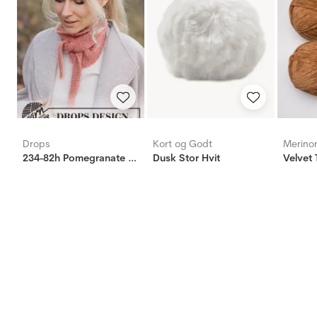
Drops
Kort og Godt
Merino
234-82h Pomegranate Shawl
Dusk Stor Hvit
Velvet