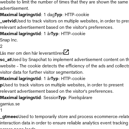
website to limit the number of times that they are shown the same
advertisement.
Maximal lagringstid
: 1 dag
Typ
: HTTP-cookie
_uetvid
Used to track visitors on multiple websites, in order to pre
relevant advertisement based on the visitor's preferences.
Maximal lagringstid
: 1 år
Typ
: HTTP-cookie
Snap Inc.
2
Läs mer om den här leverantören
sc_at
Used by Snapchat to implement advertisement content on t
website - The cookie detects the efficiency of the ads and collect
visitor data for further visitor segmentation.
Maximal lagringstid
: 1 år
Typ
: HTTP-cookie
p
Used to track visitors on multiple websites, in order to present
relevant advertisement based on the visitor's preferences.
Maximal lagringstid
: Session
Typ
: Pixelspårare
garnius.se
1
_gtmeec
Used to temporarily store and process ecommerce-relat
interaction data in order to ensure reliable analytics event tracking