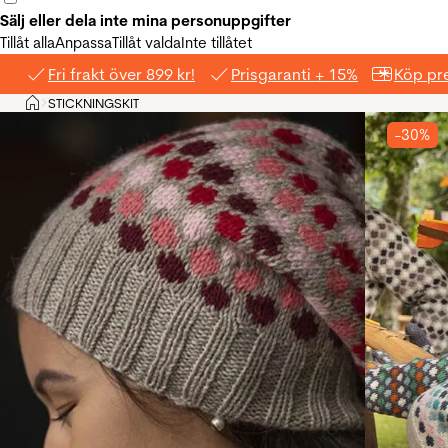
Sälj eller dela inte mina personuppgifter
Tillåt alla
Anpassa
Tillåt valda
Inte tillåtet
Fri frakt över 899 kr!
Prisgaranti + 15%
Köp pre
Hem
STICKNINGSKIT
>
-30%