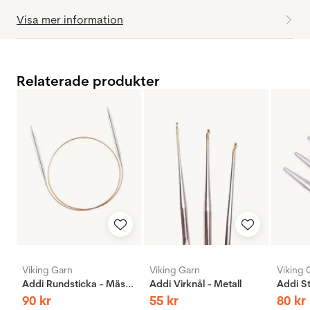
Visa mer information
Relaterade produkter
Viking Garn
Viking Garn
Viking 
Addi Rundsticka - Mässing
Addi Virknål - Metall
90
kr
55
kr
80
kr