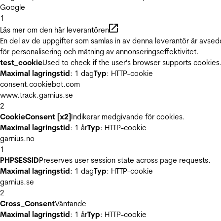
Google
1
Läs mer om den här leverantören
En del av de uppgifter som samlas in av denna leverantör är avse
för personalisering och mätning av annonseringseffektivitet.
test_cookie
Used to check if the user's browser supports cookies
Maximal lagringstid
: 1 dag
Typ
: HTTP-cookie
consent.cookiebot.com
www.track.garnius.se
2
CookieConsent [x2]
Indikerar medgivande för cookies.
Maximal lagringstid
: 1 år
Typ
: HTTP-cookie
garnius.no
1
PHPSESSID
Preserves user session state across page requests.
Maximal lagringstid
: 1 dag
Typ
: HTTP-cookie
garnius.se
2
Cross_Consent
Väntande
Maximal lagringstid
: 1 år
Typ
: HTTP-cookie