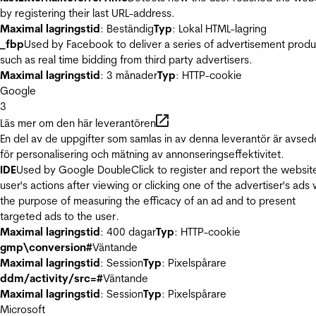
by registering their last URL-address.
Maximal lagringstid
: Beständig
Typ
: Lokal HTML-lagring
_fbp
Used by Facebook to deliver a series of advertisement produ
such as real time bidding from third party advertisers.
Maximal lagringstid
: 3 månader
Typ
: HTTP-cookie
Google
3
Läs mer om den här leverantören
En del av de uppgifter som samlas in av denna leverantör är avse
för personalisering och mätning av annonseringseffektivitet.
IDE
Used by Google DoubleClick to register and report the websit
user's actions after viewing or clicking one of the advertiser's ads 
the purpose of measuring the efficacy of an ad and to present
targeted ads to the user.
Maximal lagringstid
: 400 dagar
Typ
: HTTP-cookie
gmp\conversion#
Väntande
Maximal lagringstid
: Session
Typ
: Pixelspårare
ddm/activity/src=#
Väntande
Maximal lagringstid
: Session
Typ
: Pixelspårare
Microsoft