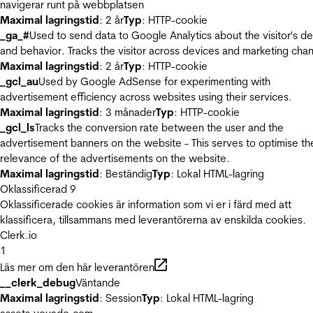
navigerar runt på webbplatsen
Maximal lagringstid
: 2 år
Typ
: HTTP-cookie
_ga_#
Used to send data to Google Analytics about the visitor's d
and behavior. Tracks the visitor across devices and marketing chan
Maximal lagringstid
: 2 år
Typ
: HTTP-cookie
_gcl_au
Used by Google AdSense for experimenting with
advertisement efficiency across websites using their services.
Maximal lagringstid
: 3 månader
Typ
: HTTP-cookie
_gcl_ls
Tracks the conversion rate between the user and the
advertisement banners on the website - This serves to optimise th
relevance of the advertisements on the website.
Maximal lagringstid
: Beständig
Typ
: Lokal HTML-lagring
Oklassificerad
9
Oklassificerade cookies är information som vi er i färd med att
klassificera, tillsammans med leverantörerna av enskilda cookies.
Clerk.io
1
Läs mer om den här leverantören
__clerk_debug
Väntande
Maximal lagringstid
: Session
Typ
: Lokal HTML-lagring