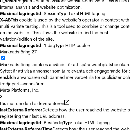
u_scsid
Registers data on visitors' website-behaviour. This is used 
internal analysis and website optimization.
Maximal lagringstid
: Session
Typ
: Lokal HTML-lagring
X-AB
This cookie is used by the website’s operator in context with
multi-variate testing. This is a tool used to combine or change con
on the website. This allows the website to find the best
variation/edition of the site.
Maximal lagringstid
: 1 dag
Typ
: HTTP-cookie
Marknadsföring
27
Marknadsföringscookies används för att spåra webbplatsbesökare
Syftet är att visa annonser som är relevanta och engagerande för
enskilda användaren och därmed mer värdefulla för publicister och
tredjepartsannonsörer.
Meta Platforms, Inc.
3
Läs mer om den här leverantören
lastExternalReferrer
Detects how the user reached the website 
registering their last URL-address.
Maximal lagringstid
: Beständig
Typ
: Lokal HTML-lagring
lastExternalReferrerTime
Detects how the user reached the web