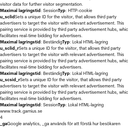
visitor data for further visitor segmentation.
Maximal lagringstid
: Session
Typ
: HTTP-cookie
u_sclid
Sets a unique ID for the visitor, that allows third party
advertisers to target the visitor with relevant advertisement. This
pairing service is provided by third party advertisement hubs, whi
facilitates real-time bidding for advertisers.
Maximal lagringstid
: Beständig
Typ
: Lokal HTML-lagring
u_sclid_r
Sets a unique ID for the visitor, that allows third party
advertisers to target the visitor with relevant advertisement. This
pairing service is provided by third party advertisement hubs, whi
facilitates real-time bidding for advertisers.
Maximal lagringstid
: Beständig
Typ
: Lokal HTML-lagring
u_scsid_r
Sets a unique ID for the visitor, that allows third party
advertisers to target the visitor with relevant advertisement. This
pairing service is provided by third party advertisement hubs, whi
facilitates real-time bidding for advertisers.
Maximal lagringstid
: Session
Typ
: Lokal HTML-lagring
www.track.garnius.se
4
_ga
Google analytics, _ga används för att förstå hur besökaren