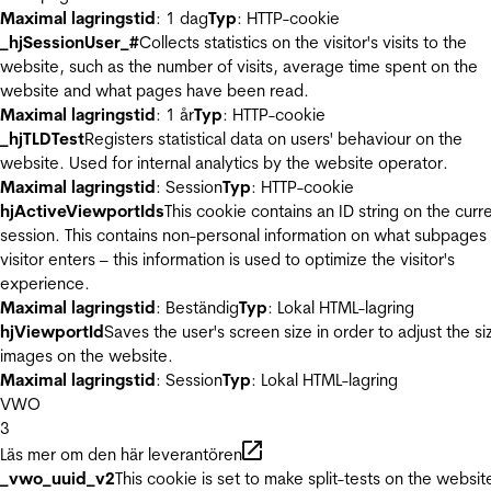
Maximal lagringstid
: 1 dag
Typ
: HTTP-cookie
_hjSessionUser_#
Collects statistics on the visitor's visits to the
website, such as the number of visits, average time spent on the
website and what pages have been read.
Maximal lagringstid
: 1 år
Typ
: HTTP-cookie
_hjTLDTest
Registers statistical data on users' behaviour on the
website. Used for internal analytics by the website operator.
Maximal lagringstid
: Session
Typ
: HTTP-cookie
hjActiveViewportIds
This cookie contains an ID string on the curr
session. This contains non-personal information on what subpages
visitor enters – this information is used to optimize the visitor's
experience.
Maximal lagringstid
: Beständig
Typ
: Lokal HTML-lagring
hjViewportId
Saves the user's screen size in order to adjust the si
images on the website.
Maximal lagringstid
: Session
Typ
: Lokal HTML-lagring
VWO
3
Läs mer om den här leverantören
_vwo_uuid_v2
This cookie is set to make split-tests on the websit