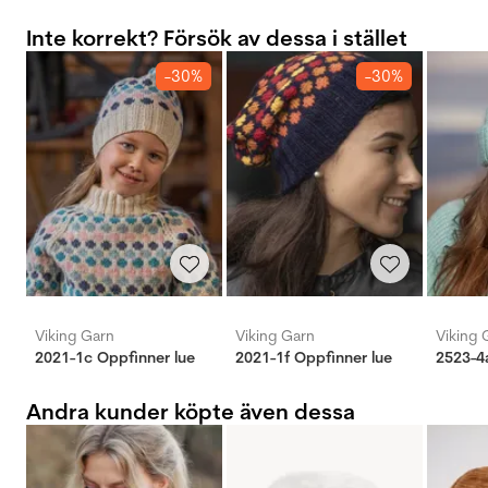
Inte korrekt? Försök av dessa i stället
-30%
-30%
Viking Garn
Viking Garn
Viking 
2021-1c Oppfinner lue
2021-1f Oppfinner lue
2523-4
Andra kunder köpte även dessa