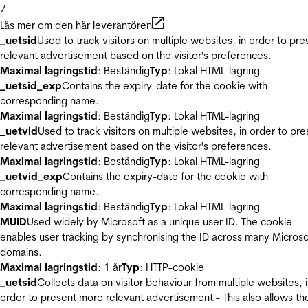
7
Läs mer om den här leverantören
_uetsid
Used to track visitors on multiple websites, in order to pre
relevant advertisement based on the visitor's preferences.
Maximal lagringstid
: Beständig
Typ
: Lokal HTML-lagring
_uetsid_exp
Contains the expiry-date for the cookie with
corresponding name.
Maximal lagringstid
: Beständig
Typ
: Lokal HTML-lagring
_uetvid
Used to track visitors on multiple websites, in order to pre
relevant advertisement based on the visitor's preferences.
Maximal lagringstid
: Beständig
Typ
: Lokal HTML-lagring
_uetvid_exp
Contains the expiry-date for the cookie with
corresponding name.
Maximal lagringstid
: Beständig
Typ
: Lokal HTML-lagring
MUID
Used widely by Microsoft as a unique user ID. The cookie
enables user tracking by synchronising the ID across many Microso
domains.
Maximal lagringstid
: 1 år
Typ
: HTTP-cookie
_uetsid
Collects data on visitor behaviour from multiple websites, 
order to present more relevant advertisement - This also allows th