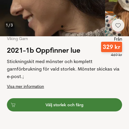
1
/
3
Viking Garn
Från
329
kr
2021-1b Oppfinner lue
469
kr
Stickningskit med mönster och komplett
garnförbrukning för vald storlek. Mönster skickas via
e-post.;
Visa mer information
Välj storlek och färg