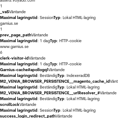
assets.voyado.com
1
_vaS
Väntande
Maximal lagringstid
: Session
Typ
: Lokal HTML-lagring
garnius.se
1
prev_page_path
Väntande
Maximal lagringstid
: 1 dag
Typ
: HTTP-cookie
www.garnius.se
6
clerk-visitor-id
Väntande
Maximal lagringstid
: 1 dag
Typ
: HTTP-cookie
Garnius-cache#apollogql
Väntande
Maximal lagringstid
: Beständig
Typ
: IndexeradDB
M2_VENIA_BROWSER_PERSISTENCE__magento_cache_id
Vän
Maximal lagringstid
: Beständig
Typ
: Lokal HTML-lagring
M2_VENIA_BROWSER_PERSISTENCE__urlResolver_#
Väntande
Maximal lagringstid
: Beständig
Typ
: Lokal HTML-lagring
scrollLock
Väntande
Maximal lagringstid
: Session
Typ
: Lokal HTML-lagring
success_login_redirect_path
Väntande