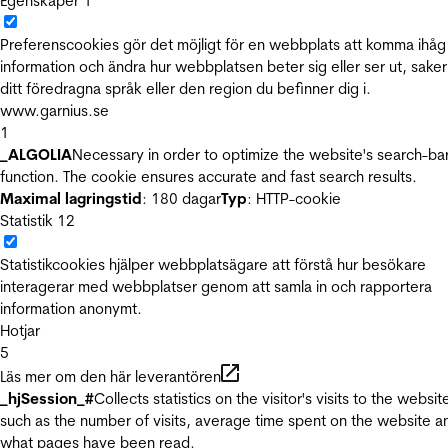
Egenskaper
1
Preferenscookies gör det möjligt för en webbplats att komma ihåg
information och ändra hur webbplatsen beter sig eller ser ut, sake
ditt föredragna språk eller den region du befinner dig i.
www.garnius.se
1
_ALGOLIA
Necessary in order to optimize the website's search-ba
function. The cookie ensures accurate and fast search results.
Maximal lagringstid
: 180 dagar
Typ
: HTTP-cookie
Statistik
12
Statistikcookies hjälper webbplatsägare att förstå hur besökare
interagerar med webbplatser genom att samla in och rapportera
information anonymt.
Hotjar
5
Läs mer om den här leverantören
_hjSession_#
Collects statistics on the visitor's visits to the websit
such as the number of visits, average time spent on the website a
what pages have been read.