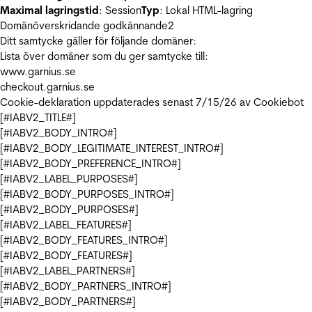
Maximal lagringstid
: Session
Typ
: Lokal HTML-lagring
Domänöverskridande godkännande
2
Ditt samtycke gäller för följande domäner:
Lista över domäner som du ger samtycke till:
www.garnius.se
checkout.garnius.se
Cookie-deklaration uppdaterades senast 7/15/26 av
Cookiebot
[#IABV2_TITLE#]
[#IABV2_BODY_INTRO#]
[#IABV2_BODY_LEGITIMATE_INTEREST_INTRO#]
[#IABV2_BODY_PREFERENCE_INTRO#]
[#IABV2_LABEL_PURPOSES#]
[#IABV2_BODY_PURPOSES_INTRO#]
[#IABV2_BODY_PURPOSES#]
[#IABV2_LABEL_FEATURES#]
[#IABV2_BODY_FEATURES_INTRO#]
[#IABV2_BODY_FEATURES#]
[#IABV2_LABEL_PARTNERS#]
[#IABV2_BODY_PARTNERS_INTRO#]
[#IABV2_BODY_PARTNERS#]