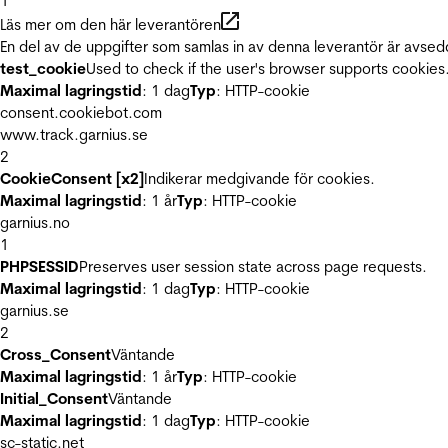
1
Läs mer om den här leverantören
En del av de uppgifter som samlas in av denna leverantör är avsed
test_cookie
Used to check if the user's browser supports cookies
Maximal lagringstid
: 1 dag
Typ
: HTTP-cookie
consent.cookiebot.com
www.track.garnius.se
2
CookieConsent [x2]
Indikerar medgivande för cookies.
Maximal lagringstid
: 1 år
Typ
: HTTP-cookie
garnius.no
1
PHPSESSID
Preserves user session state across page requests.
Maximal lagringstid
: 1 dag
Typ
: HTTP-cookie
garnius.se
2
Cross_Consent
Väntande
Maximal lagringstid
: 1 år
Typ
: HTTP-cookie
Initial_Consent
Väntande
Maximal lagringstid
: 1 dag
Typ
: HTTP-cookie
sc-static.net