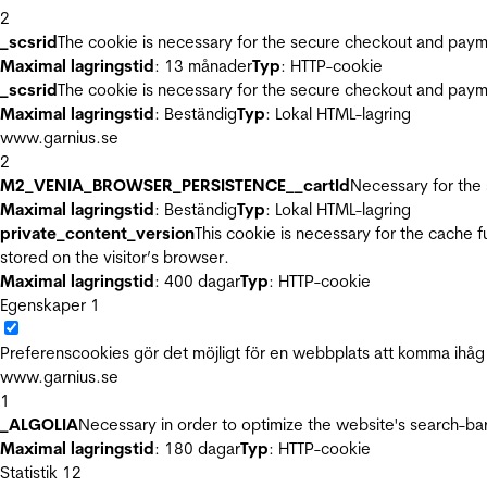
2
_scsrid
The cookie is necessary for the secure checkout and payme
Maximal lagringstid
: 13 månader
Typ
: HTTP-cookie
_scsrid
The cookie is necessary for the secure checkout and payme
Maximal lagringstid
: Beständig
Typ
: Lokal HTML-lagring
www.garnius.se
2
M2_VENIA_BROWSER_PERSISTENCE__cartId
Necessary for the 
Maximal lagringstid
: Beständig
Typ
: Lokal HTML-lagring
private_content_version
This cookie is necessary for the cache 
stored on the visitor’s browser.
Maximal lagringstid
: 400 dagar
Typ
: HTTP-cookie
Egenskaper
1
Preferenscookies gör det möjligt för en webbplats att komma ihåg i
www.garnius.se
1
_ALGOLIA
Necessary in order to optimize the website's search-bar
Maximal lagringstid
: 180 dagar
Typ
: HTTP-cookie
Statistik
12