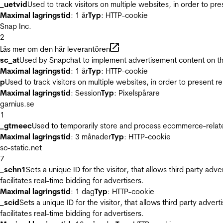
_uetvid
Used to track visitors on multiple websites, in order to pr
Maximal lagringstid
: 1 år
Typ
: HTTP-cookie
Snap Inc.
2
Läs mer om den här leverantören
sc_at
Used by Snapchat to implement advertisement content on the w
Maximal lagringstid
: 1 år
Typ
: HTTP-cookie
p
Used to track visitors on multiple websites, in order to present 
Maximal lagringstid
: Session
Typ
: Pixelspårare
garnius.se
1
_gtmeec
Used to temporarily store and process ecommerce-related 
Maximal lagringstid
: 3 månader
Typ
: HTTP-cookie
sc-static.net
7
_schn1
Sets a unique ID for the visitor, that allows third party adv
facilitates real-time bidding for advertisers.
Maximal lagringstid
: 1 dag
Typ
: HTTP-cookie
_scid
Sets a unique ID for the visitor, that allows third party adver
facilitates real-time bidding for advertisers.