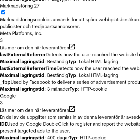
Marknadsföring
27
Marknadsföringscookies används för att spåra webbplatsbesökare.
publicister och tredjepartsannonsörer.
Meta Platforms, Inc.
3
Läs mer om den här leverantören
lastExternalReferrer
Detects how the user reached the website by 
Maximal lagringstid
: Beständig
Typ
: Lokal HTML-lagring
lastExternalReferrerTime
Detects how the user reached the websi
Maximal lagringstid
: Beständig
Typ
: Lokal HTML-lagring
_fbp
Used by Facebook to deliver a series of advertisement product
Maximal lagringstid
: 3 månader
Typ
: HTTP-cookie
Google
3
Läs mer om den här leverantören
En del av de uppgifter som samlas in av denna leverantör är avsed
IDE
Used by Google DoubleClick to register and report the website u
present targeted ads to the user.
Maximal lagringstid
: 400 dagar
Typ
: HTTP-cookie