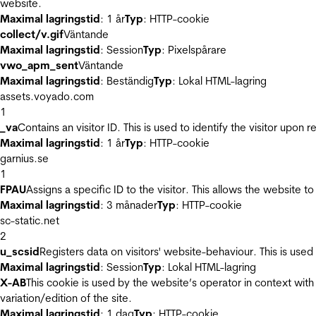
website.
Maximal lagringstid
: 1 år
Typ
: HTTP-cookie
collect/v.gif
Väntande
Maximal lagringstid
: Session
Typ
: Pixelspårare
vwo_apm_sent
Väntande
Maximal lagringstid
: Beständig
Typ
: Lokal HTML-lagring
assets.voyado.com
1
_va
Contains an visitor ID. This is used to identify the visitor upon 
Maximal lagringstid
: 1 år
Typ
: HTTP-cookie
garnius.se
1
FPAU
Assigns a specific ID to the visitor. This allows the website to
Maximal lagringstid
: 3 månader
Typ
: HTTP-cookie
sc-static.net
2
u_scsid
Registers data on visitors' website-behaviour. This is used 
Maximal lagringstid
: Session
Typ
: Lokal HTML-lagring
X-AB
This cookie is used by the website’s operator in context with 
variation/edition of the site.
Maximal lagringstid
: 1 dag
Typ
: HTTP-cookie