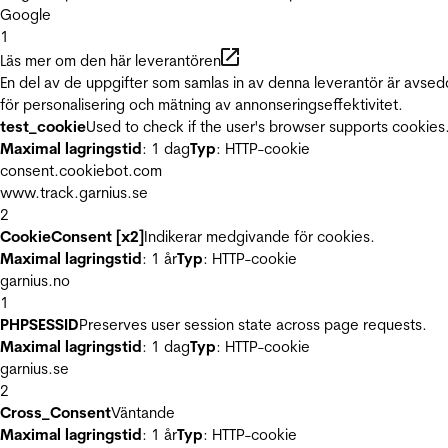
Google
1
Läs mer om den här leverantören
En del av de uppgifter som samlas in av denna leverantör är avse
för personalisering och mätning av annonseringseffektivitet.
test_cookie
Used to check if the user's browser supports cookies
Maximal lagringstid
: 1 dag
Typ
: HTTP-cookie
consent.cookiebot.com
www.track.garnius.se
2
CookieConsent [x2]
Indikerar medgivande för cookies.
Maximal lagringstid
: 1 år
Typ
: HTTP-cookie
garnius.no
1
PHPSESSID
Preserves user session state across page requests.
Maximal lagringstid
: 1 dag
Typ
: HTTP-cookie
garnius.se
2
Cross_Consent
Väntande
Maximal lagringstid
: 1 år
Typ
: HTTP-cookie