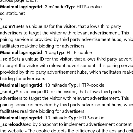
across page loads.
Maximal lagringstid
: 3 månader
Typ
: HTTP-cookie
sc-static.net
7
_schn1
Sets a unique ID for the visitor, that allows third party
advertisers to target the visitor with relevant advertisement. This
pairing service is provided by third party advertisement hubs, whi
facilitates real-time bidding for advertisers.
Maximal lagringstid
: 1 dag
Typ
: HTTP-cookie
_scid
Sets a unique ID for the visitor, that allows third party advert
to target the visitor with relevant advertisement. This pairing servic
provided by third party advertisement hubs, which facilitates real-
bidding for advertisers.
Maximal lagringstid
: 13 månader
Typ
: HTTP-cookie
_scid_r
Sets a unique ID for the visitor, that allows third party
advertisers to target the visitor with relevant advertisement. This
pairing service is provided by third party advertisement hubs, whi
facilitates real-time bidding for advertisers.
Maximal lagringstid
: 13 månader
Typ
: HTTP-cookie
_screload
Used by Snapchat to implement advertisement content
the website - The cookie detects the efficiency of the ads and col