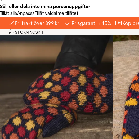
Sälj eller dela inte mina personuppgifter
Tillåt alla
Anpassa
Tillåt valda
Inte tillåtet
Fri frakt över 899 kr!
Prisgaranti + 15%
Köp pre
Hem
STICKNINGSKIT
>