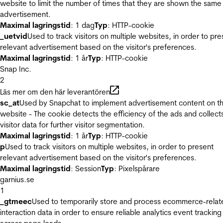
website to limit the number of times that they are shown the same
advertisement.
Maximal lagringstid
: 1 dag
Typ
: HTTP-cookie
_uetvid
Used to track visitors on multiple websites, in order to pre
relevant advertisement based on the visitor's preferences.
Maximal lagringstid
: 1 år
Typ
: HTTP-cookie
Snap Inc.
2
Läs mer om den här leverantören
sc_at
Used by Snapchat to implement advertisement content on t
website - The cookie detects the efficiency of the ads and collect
visitor data for further visitor segmentation.
Maximal lagringstid
: 1 år
Typ
: HTTP-cookie
p
Used to track visitors on multiple websites, in order to present
relevant advertisement based on the visitor's preferences.
Maximal lagringstid
: Session
Typ
: Pixelspårare
garnius.se
1
_gtmeec
Used to temporarily store and process ecommerce-relat
interaction data in order to ensure reliable analytics event tracking