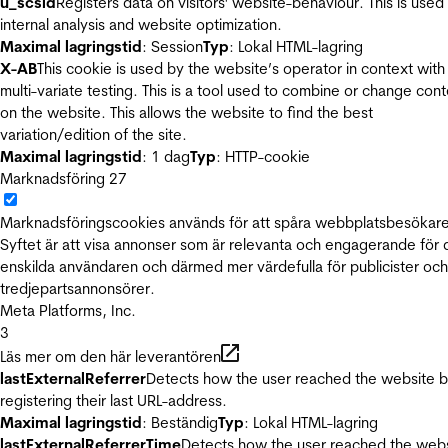
u_scsid
Registers data on visitors' website-behaviour. This is used 
internal analysis and website optimization.
Maximal lagringstid
: Session
Typ
: Lokal HTML-lagring
X-AB
This cookie is used by the website’s operator in context with
multi-variate testing. This is a tool used to combine or change con
on the website. This allows the website to find the best
variation/edition of the site.
Maximal lagringstid
: 1 dag
Typ
: HTTP-cookie
Marknadsföring
27
Marknadsföringscookies används för att spåra webbplatsbesökare
Syftet är att visa annonser som är relevanta och engagerande för
enskilda användaren och därmed mer värdefulla för publicister och
tredjepartsannonsörer.
Meta Platforms, Inc.
3
Läs mer om den här leverantören
lastExternalReferrer
Detects how the user reached the website 
registering their last URL-address.
Maximal lagringstid
: Beständig
Typ
: Lokal HTML-lagring
lastExternalReferrerTime
Detects how the user reached the web