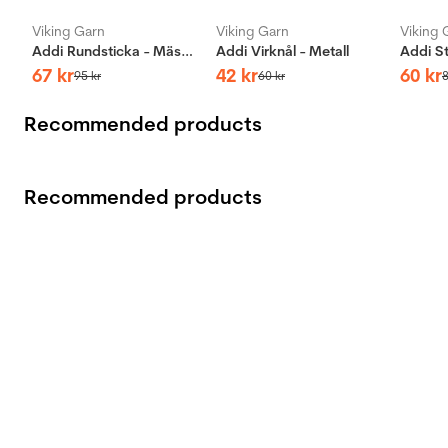
Viking Garn
Viking Garn
Viking 
Addi Rundsticka - Mässing
Addi Virknål - Metall
67
kr
42
kr
60
kr
95
kr
60
kr
Recommended products
Recommended products