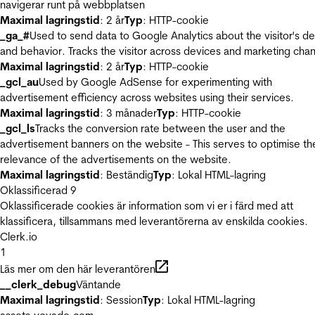
navigerar runt på webbplatsen
Maximal lagringstid
: 2 år
Typ
: HTTP-cookie
_ga_#
Used to send data to Google Analytics about the visitor's d
and behavior. Tracks the visitor across devices and marketing chan
Maximal lagringstid
: 2 år
Typ
: HTTP-cookie
_gcl_au
Used by Google AdSense for experimenting with
advertisement efficiency across websites using their services.
Maximal lagringstid
: 3 månader
Typ
: HTTP-cookie
_gcl_ls
Tracks the conversion rate between the user and the
advertisement banners on the website - This serves to optimise th
relevance of the advertisements on the website.
Maximal lagringstid
: Beständig
Typ
: Lokal HTML-lagring
Oklassificerad
9
Oklassificerade cookies är information som vi er i färd med att
klassificera, tillsammans med leverantörerna av enskilda cookies.
Clerk.io
1
Läs mer om den här leverantören
__clerk_debug
Väntande
Maximal lagringstid
: Session
Typ
: Lokal HTML-lagring