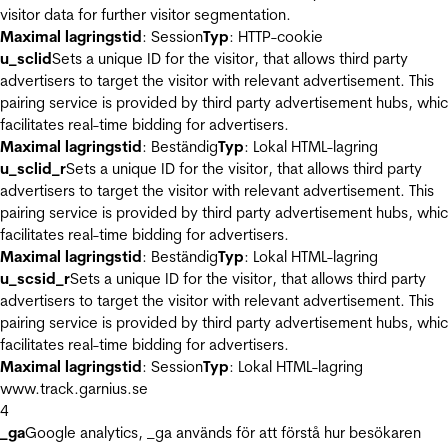
visitor data for further visitor segmentation.
Maximal lagringstid
: Session
Typ
: HTTP-cookie
u_sclid
Sets a unique ID for the visitor, that allows third party
advertisers to target the visitor with relevant advertisement. This
pairing service is provided by third party advertisement hubs, whi
facilitates real-time bidding for advertisers.
Maximal lagringstid
: Beständig
Typ
: Lokal HTML-lagring
u_sclid_r
Sets a unique ID for the visitor, that allows third party
advertisers to target the visitor with relevant advertisement. This
pairing service is provided by third party advertisement hubs, whi
facilitates real-time bidding for advertisers.
Maximal lagringstid
: Beständig
Typ
: Lokal HTML-lagring
u_scsid_r
Sets a unique ID for the visitor, that allows third party
advertisers to target the visitor with relevant advertisement. This
pairing service is provided by third party advertisement hubs, whi
facilitates real-time bidding for advertisers.
Maximal lagringstid
: Session
Typ
: Lokal HTML-lagring
www.track.garnius.se
4
_ga
Google analytics, _ga används för att förstå hur besökaren