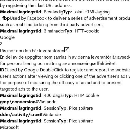
by registering their last URL-address.
Maximal lagringstid
: Beständig
Typ
: Lokal HTML-lagring
_fbp
Used by Facebook to deliver a series of advertisement produ
such as real time bidding from third party advertisers.
Maximal lagringstid
: 3 månader
Typ
: HTTP-cookie
Google
3
Läs mer om den här leverantören
En del av de uppgifter som samlas in av denna leverantör är avse
för personalisering och mätning av annonseringseffektivitet.
IDE
Used by Google DoubleClick to register and report the websit
user's actions after viewing or clicking one of the advertiser's ads 
the purpose of measuring the efficacy of an ad and to present
targeted ads to the user.
Maximal lagringstid
: 400 dagar
Typ
: HTTP-cookie
gmp\conversion#
Väntande
Maximal lagringstid
: Session
Typ
: Pixelspårare
ddm/activity/src=#
Väntande
Maximal lagringstid
: Session
Typ
: Pixelspårare
Microsoft