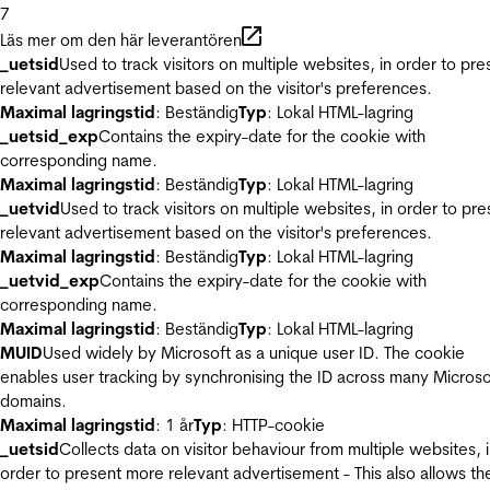
7
Läs mer om den här leverantören
_uetsid
Used to track visitors on multiple websites, in order to pre
relevant advertisement based on the visitor's preferences.
Maximal lagringstid
: Beständig
Typ
: Lokal HTML-lagring
_uetsid_exp
Contains the expiry-date for the cookie with
corresponding name.
Maximal lagringstid
: Beständig
Typ
: Lokal HTML-lagring
_uetvid
Used to track visitors on multiple websites, in order to pre
relevant advertisement based on the visitor's preferences.
Maximal lagringstid
: Beständig
Typ
: Lokal HTML-lagring
_uetvid_exp
Contains the expiry-date for the cookie with
corresponding name.
Maximal lagringstid
: Beständig
Typ
: Lokal HTML-lagring
MUID
Used widely by Microsoft as a unique user ID. The cookie
enables user tracking by synchronising the ID across many Microso
domains.
Maximal lagringstid
: 1 år
Typ
: HTTP-cookie
_uetsid
Collects data on visitor behaviour from multiple websites, 
order to present more relevant advertisement - This also allows th