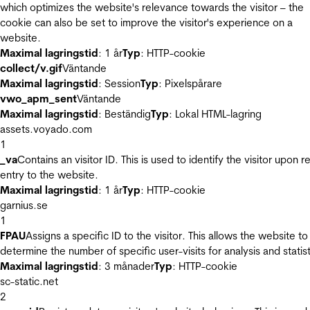
which optimizes the website's relevance towards the visitor – the
cookie can also be set to improve the visitor's experience on a
website.
Maximal lagringstid
: 1 år
Typ
: HTTP-cookie
collect/v.gif
Väntande
Maximal lagringstid
: Session
Typ
: Pixelspårare
vwo_apm_sent
Väntande
Maximal lagringstid
: Beständig
Typ
: Lokal HTML-lagring
assets.voyado.com
1
_va
Contains an visitor ID. This is used to identify the visitor upon r
entry to the website.
Maximal lagringstid
: 1 år
Typ
: HTTP-cookie
garnius.se
1
FPAU
Assigns a specific ID to the visitor. This allows the website to
determine the number of specific user-visits for analysis and statist
Maximal lagringstid
: 3 månader
Typ
: HTTP-cookie
sc-static.net
2