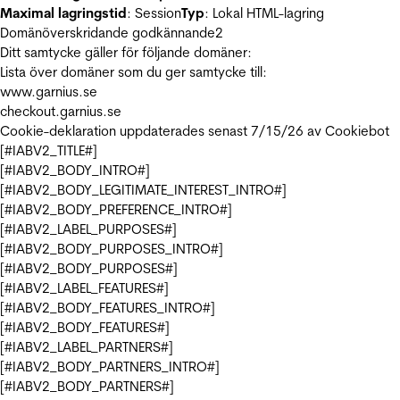
Maximal lagringstid
: Session
Typ
: Lokal HTML-lagring
Domänöverskridande godkännande
2
Ditt samtycke gäller för följande domäner:
Lista över domäner som du ger samtycke till:
www.garnius.se
checkout.garnius.se
Cookie-deklaration uppdaterades senast 7/15/26 av
Cookiebot
[#IABV2_TITLE#]
[#IABV2_BODY_INTRO#]
[#IABV2_BODY_LEGITIMATE_INTEREST_INTRO#]
[#IABV2_BODY_PREFERENCE_INTRO#]
[#IABV2_LABEL_PURPOSES#]
[#IABV2_BODY_PURPOSES_INTRO#]
[#IABV2_BODY_PURPOSES#]
[#IABV2_LABEL_FEATURES#]
[#IABV2_BODY_FEATURES_INTRO#]
[#IABV2_BODY_FEATURES#]
[#IABV2_LABEL_PARTNERS#]
[#IABV2_BODY_PARTNERS_INTRO#]
[#IABV2_BODY_PARTNERS#]