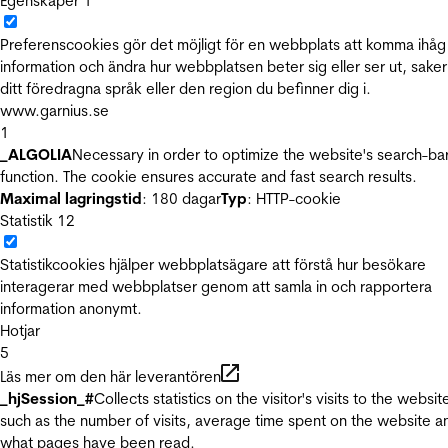
Egenskaper
1
Preferenscookies gör det möjligt för en webbplats att komma ihåg
information och ändra hur webbplatsen beter sig eller ser ut, sake
ditt föredragna språk eller den region du befinner dig i.
www.garnius.se
1
_ALGOLIA
Necessary in order to optimize the website's search-ba
function. The cookie ensures accurate and fast search results.
Maximal lagringstid
: 180 dagar
Typ
: HTTP-cookie
Statistik
12
Statistikcookies hjälper webbplatsägare att förstå hur besökare
interagerar med webbplatser genom att samla in och rapportera
information anonymt.
Hotjar
5
Läs mer om den här leverantören
_hjSession_#
Collects statistics on the visitor's visits to the websit
such as the number of visits, average time spent on the website a
what pages have been read.