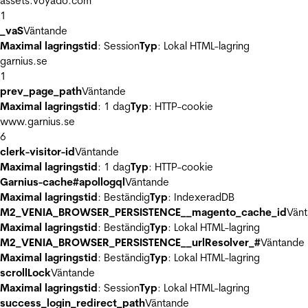
assets.voyado.com
1
_vaS
Väntande
Maximal lagringstid
: Session
Typ
: Lokal HTML-lagring
garnius.se
1
prev_page_path
Väntande
Maximal lagringstid
: 1 dag
Typ
: HTTP-cookie
www.garnius.se
6
clerk-visitor-id
Väntande
Maximal lagringstid
: 1 dag
Typ
: HTTP-cookie
Garnius-cache#apollogql
Väntande
Maximal lagringstid
: Beständig
Typ
: IndexeradDB
M2_VENIA_BROWSER_PERSISTENCE__magento_cache_id
Vän
Maximal lagringstid
: Beständig
Typ
: Lokal HTML-lagring
M2_VENIA_BROWSER_PERSISTENCE__urlResolver_#
Väntande
Maximal lagringstid
: Beständig
Typ
: Lokal HTML-lagring
scrollLock
Väntande
Maximal lagringstid
: Session
Typ
: Lokal HTML-lagring
success_login_redirect_path
Väntande