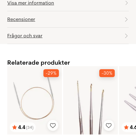
Visa mer information
Recensioner
Frågor och svar
Relaterade produkter
-29%
-30%
4.4
4.
(34)
Betyg:
utav 5 stjärnor
Bety
utav 