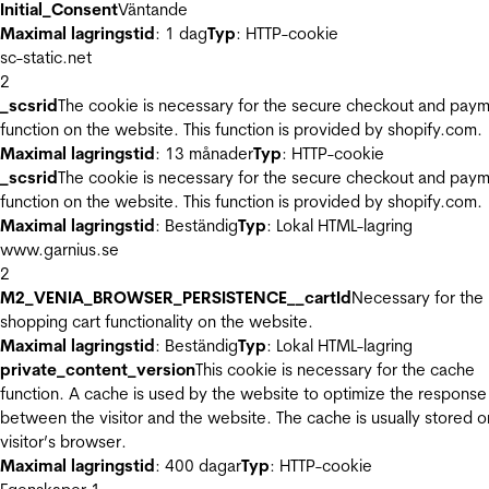
Initial_Consent
Väntande
Maximal lagringstid
: 1 dag
Typ
: HTTP-cookie
sc-static.net
2
_scsrid
The cookie is necessary for the secure checkout and pay
function on the website. This function is provided by shopify.com.
Maximal lagringstid
: 13 månader
Typ
: HTTP-cookie
_scsrid
The cookie is necessary for the secure checkout and pay
function on the website. This function is provided by shopify.com.
Maximal lagringstid
: Beständig
Typ
: Lokal HTML-lagring
www.garnius.se
2
M2_VENIA_BROWSER_PERSISTENCE__cartId
Necessary for the
shopping cart functionality on the website.
Maximal lagringstid
: Beständig
Typ
: Lokal HTML-lagring
private_content_version
This cookie is necessary for the cache
function. A cache is used by the website to optimize the response
between the visitor and the website. The cache is usually stored o
visitor’s browser.
Maximal lagringstid
: 400 dagar
Typ
: HTTP-cookie