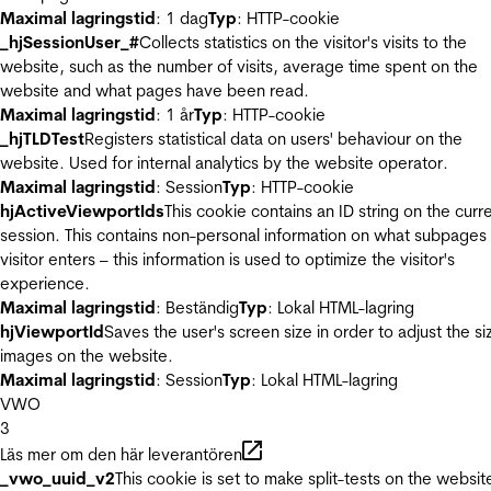
Maximal lagringstid
: 1 dag
Typ
: HTTP-cookie
_hjSessionUser_#
Collects statistics on the visitor's visits to the
website, such as the number of visits, average time spent on the
website and what pages have been read.
Maximal lagringstid
: 1 år
Typ
: HTTP-cookie
_hjTLDTest
Registers statistical data on users' behaviour on the
website. Used for internal analytics by the website operator.
Maximal lagringstid
: Session
Typ
: HTTP-cookie
hjActiveViewportIds
This cookie contains an ID string on the curr
session. This contains non-personal information on what subpages
visitor enters – this information is used to optimize the visitor's
experience.
Maximal lagringstid
: Beständig
Typ
: Lokal HTML-lagring
hjViewportId
Saves the user's screen size in order to adjust the si
images on the website.
Maximal lagringstid
: Session
Typ
: Lokal HTML-lagring
VWO
3
Läs mer om den här leverantören
_vwo_uuid_v2
This cookie is set to make split-tests on the websit