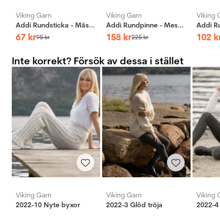
Viking Garn
Viking Garn
Viking 
Addi Rundsticka - Mässing
Addi Rundpinne - Messing - 60cm - 12mm
67
kr
158
kr
102
k
95
kr
225
kr
Inte korrekt? Försök av dessa i stället
Viking Garn
Viking Garn
Viking 
2022-10 Nyte byxor
2022-3 Glöd tröja
2022-4