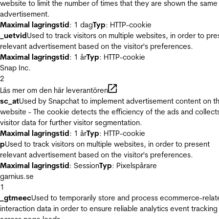
website to limit the number of times that they are shown the same
advertisement.
Maximal lagringstid
: 1 dag
Typ
: HTTP-cookie
_uetvid
Used to track visitors on multiple websites, in order to pre
relevant advertisement based on the visitor's preferences.
Maximal lagringstid
: 1 år
Typ
: HTTP-cookie
Snap Inc.
2
Läs mer om den här leverantören
sc_at
Used by Snapchat to implement advertisement content on t
website - The cookie detects the efficiency of the ads and collect
visitor data for further visitor segmentation.
Maximal lagringstid
: 1 år
Typ
: HTTP-cookie
p
Used to track visitors on multiple websites, in order to present
relevant advertisement based on the visitor's preferences.
Maximal lagringstid
: Session
Typ
: Pixelspårare
garnius.se
1
_gtmeec
Used to temporarily store and process ecommerce-relat
interaction data in order to ensure reliable analytics event tracking