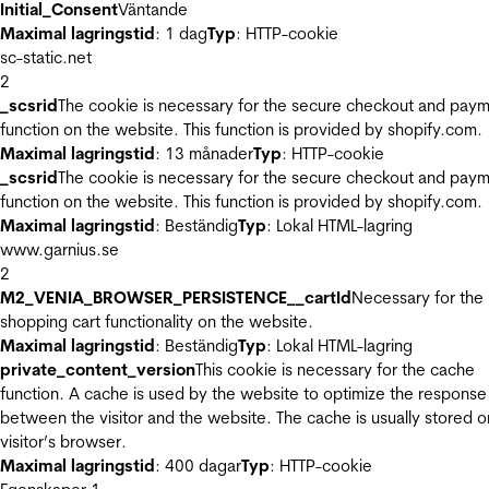
Initial_Consent
Väntande
Maximal lagringstid
: 1 dag
Typ
: HTTP-cookie
sc-static.net
2
_scsrid
The cookie is necessary for the secure checkout and pay
function on the website. This function is provided by shopify.com.
Maximal lagringstid
: 13 månader
Typ
: HTTP-cookie
_scsrid
The cookie is necessary for the secure checkout and pay
function on the website. This function is provided by shopify.com.
Maximal lagringstid
: Beständig
Typ
: Lokal HTML-lagring
www.garnius.se
2
M2_VENIA_BROWSER_PERSISTENCE__cartId
Necessary for the
shopping cart functionality on the website.
Maximal lagringstid
: Beständig
Typ
: Lokal HTML-lagring
private_content_version
This cookie is necessary for the cache
function. A cache is used by the website to optimize the response
between the visitor and the website. The cache is usually stored o
visitor’s browser.
Maximal lagringstid
: 400 dagar
Typ
: HTTP-cookie