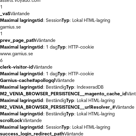
assets.voyado.com
1
_vaS
Väntande
Maximal lagringstid
: Session
Typ
: Lokal HTML-lagring
garnius.se
1
prev_page_path
Väntande
Maximal lagringstid
: 1 dag
Typ
: HTTP-cookie
www.garnius.se
6
clerk-visitor-id
Väntande
Maximal lagringstid
: 1 dag
Typ
: HTTP-cookie
Garnius-cache#apollogql
Väntande
Maximal lagringstid
: Beständig
Typ
: IndexeradDB
M2_VENIA_BROWSER_PERSISTENCE__magento_cache_id
Vän
Maximal lagringstid
: Beständig
Typ
: Lokal HTML-lagring
M2_VENIA_BROWSER_PERSISTENCE__urlResolver_#
Väntande
Maximal lagringstid
: Beständig
Typ
: Lokal HTML-lagring
scrollLock
Väntande
Maximal lagringstid
: Session
Typ
: Lokal HTML-lagring
success_login_redirect_path
Väntande