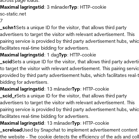
across page loads.
Maximal lagringstid
: 3 månader
Typ
: HTTP-cookie
sc-static.net
7
_schn1
Sets a unique ID for the visitor, that allows third party
advertisers to target the visitor with relevant advertisement. This
pairing service is provided by third party advertisement hubs, whi
facilitates real-time bidding for advertisers.
Maximal lagringstid
: 1 dag
Typ
: HTTP-cookie
_scid
Sets a unique ID for the visitor, that allows third party advert
to target the visitor with relevant advertisement. This pairing servic
provided by third party advertisement hubs, which facilitates real-
bidding for advertisers.
Maximal lagringstid
: 13 månader
Typ
: HTTP-cookie
_scid_r
Sets a unique ID for the visitor, that allows third party
advertisers to target the visitor with relevant advertisement. This
pairing service is provided by third party advertisement hubs, whi
facilitates real-time bidding for advertisers.
Maximal lagringstid
: 13 månader
Typ
: HTTP-cookie
_screload
Used by Snapchat to implement advertisement content
the website - The cookie detects the efficiency of the ads and col