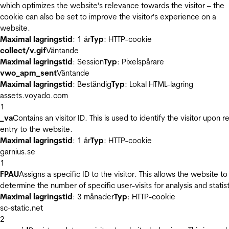
which optimizes the website's relevance towards the visitor – the
cookie can also be set to improve the visitor's experience on a
website.
Maximal lagringstid
: 1 år
Typ
: HTTP-cookie
collect/v.gif
Väntande
Maximal lagringstid
: Session
Typ
: Pixelspårare
vwo_apm_sent
Väntande
Maximal lagringstid
: Beständig
Typ
: Lokal HTML-lagring
assets.voyado.com
1
_va
Contains an visitor ID. This is used to identify the visitor upon r
entry to the website.
Maximal lagringstid
: 1 år
Typ
: HTTP-cookie
garnius.se
1
FPAU
Assigns a specific ID to the visitor. This allows the website to
determine the number of specific user-visits for analysis and statist
Maximal lagringstid
: 3 månader
Typ
: HTTP-cookie
sc-static.net
2