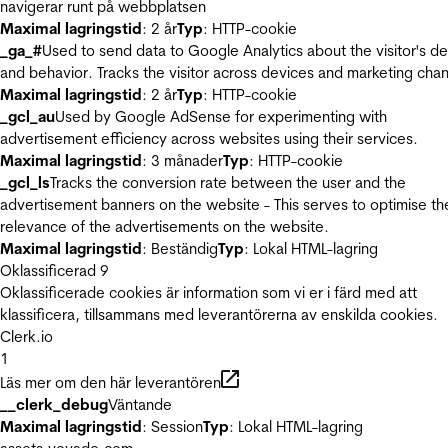
navigerar runt på webbplatsen
Maximal lagringstid
: 2 år
Typ
: HTTP-cookie
_ga_#
Used to send data to Google Analytics about the visitor's d
and behavior. Tracks the visitor across devices and marketing chan
Maximal lagringstid
: 2 år
Typ
: HTTP-cookie
_gcl_au
Used by Google AdSense for experimenting with
advertisement efficiency across websites using their services.
Maximal lagringstid
: 3 månader
Typ
: HTTP-cookie
_gcl_ls
Tracks the conversion rate between the user and the
advertisement banners on the website - This serves to optimise th
relevance of the advertisements on the website.
Maximal lagringstid
: Beständig
Typ
: Lokal HTML-lagring
Oklassificerad
9
Oklassificerade cookies är information som vi er i färd med att
klassificera, tillsammans med leverantörerna av enskilda cookies.
Clerk.io
1
Läs mer om den här leverantören
__clerk_debug
Väntande
Maximal lagringstid
: Session
Typ
: Lokal HTML-lagring