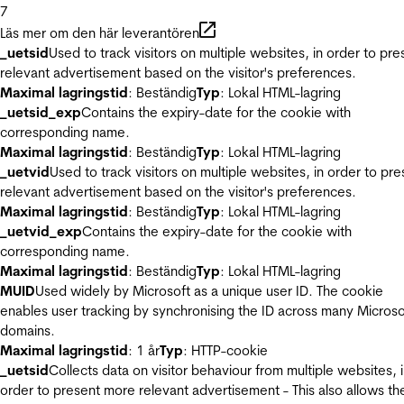
7
Läs mer om den här leverantören
_uetsid
Used to track visitors on multiple websites, in order to pre
relevant advertisement based on the visitor's preferences.
Maximal lagringstid
: Beständig
Typ
: Lokal HTML-lagring
_uetsid_exp
Contains the expiry-date for the cookie with
corresponding name.
Maximal lagringstid
: Beständig
Typ
: Lokal HTML-lagring
_uetvid
Used to track visitors on multiple websites, in order to pre
relevant advertisement based on the visitor's preferences.
Maximal lagringstid
: Beständig
Typ
: Lokal HTML-lagring
_uetvid_exp
Contains the expiry-date for the cookie with
corresponding name.
Maximal lagringstid
: Beständig
Typ
: Lokal HTML-lagring
MUID
Used widely by Microsoft as a unique user ID. The cookie
enables user tracking by synchronising the ID across many Microso
domains.
Maximal lagringstid
: 1 år
Typ
: HTTP-cookie
_uetsid
Collects data on visitor behaviour from multiple websites, 
order to present more relevant advertisement - This also allows th