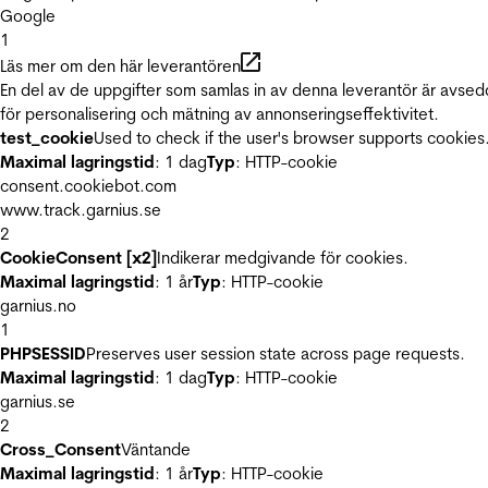
Google
1
Läs mer om den här leverantören
En del av de uppgifter som samlas in av denna leverantör är avse
för personalisering och mätning av annonseringseffektivitet.
test_cookie
Used to check if the user's browser supports cookies
Maximal lagringstid
: 1 dag
Typ
: HTTP-cookie
consent.cookiebot.com
www.track.garnius.se
2
CookieConsent [x2]
Indikerar medgivande för cookies.
Maximal lagringstid
: 1 år
Typ
: HTTP-cookie
garnius.no
1
PHPSESSID
Preserves user session state across page requests.
Maximal lagringstid
: 1 dag
Typ
: HTTP-cookie
garnius.se
2
Cross_Consent
Väntande
Maximal lagringstid
: 1 år
Typ
: HTTP-cookie