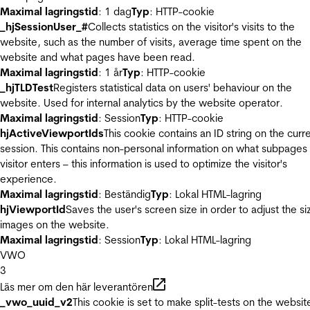
Maximal lagringstid
: 1 dag
Typ
: HTTP-cookie
_hjSessionUser_#
Collects statistics on the visitor's visits to the
website, such as the number of visits, average time spent on the
website and what pages have been read.
Maximal lagringstid
: 1 år
Typ
: HTTP-cookie
_hjTLDTest
Registers statistical data on users' behaviour on the
website. Used for internal analytics by the website operator.
Maximal lagringstid
: Session
Typ
: HTTP-cookie
hjActiveViewportIds
This cookie contains an ID string on the curr
session. This contains non-personal information on what subpages
visitor enters – this information is used to optimize the visitor's
experience.
Maximal lagringstid
: Beständig
Typ
: Lokal HTML-lagring
hjViewportId
Saves the user's screen size in order to adjust the si
images on the website.
Maximal lagringstid
: Session
Typ
: Lokal HTML-lagring
VWO
3
Läs mer om den här leverantören
_vwo_uuid_v2
This cookie is set to make split-tests on the websit