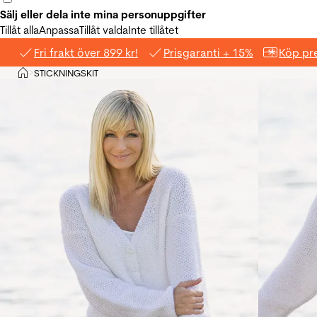
Sälj eller dela inte mina personuppgifter
Tillåt alla
Anpassa
Tillåt valda
Inte tillåtet
Fri frakt över 899 kr!
Prisgaranti + 15%
Köp pre
Hem
STICKNINGSKIT
>