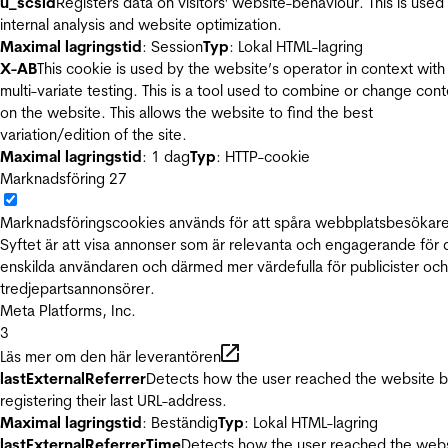
u_scsid
Registers data on visitors' website-behaviour. This is used 
internal analysis and website optimization.
Maximal lagringstid
: Session
Typ
: Lokal HTML-lagring
X-AB
This cookie is used by the website’s operator in context with
multi-variate testing. This is a tool used to combine or change con
on the website. This allows the website to find the best
variation/edition of the site.
Maximal lagringstid
: 1 dag
Typ
: HTTP-cookie
Marknadsföring
27
Marknadsföringscookies används för att spåra webbplatsbesökare
Syftet är att visa annonser som är relevanta och engagerande för
enskilda användaren och därmed mer värdefulla för publicister och
tredjepartsannonsörer.
Meta Platforms, Inc.
3
Läs mer om den här leverantören
lastExternalReferrer
Detects how the user reached the website 
registering their last URL-address.
Maximal lagringstid
: Beständig
Typ
: Lokal HTML-lagring
lastExternalReferrerTime
Detects how the user reached the web