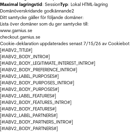
Maximal lagringstid
: Session
Typ
: Lokal HTML-lagring
Domänöverskridande godkännande
2
Ditt samtycke gäller för följande domäner:
Lista över domäner som du ger samtycke till:
www.garnius.se
checkout.garnius.se
Cookie-deklaration uppdaterades senast 7/15/26 av
Cookiebot
[#IABV2_TITLE#]
[#IABV2_BODY_INTRO#]
[#IABV2_BODY_LEGITIMATE_INTEREST_INTRO#]
[#IABV2_BODY_PREFERENCE_INTRO#]
[#IABV2_LABEL_PURPOSES#]
[#IABV2_BODY_PURPOSES_INTRO#]
[#IABV2_BODY_PURPOSES#]
[#IABV2_LABEL_FEATURES#]
[#IABV2_BODY_FEATURES_INTRO#]
[#IABV2_BODY_FEATURES#]
[#IABV2_LABEL_PARTNERS#]
[#IABV2_BODY_PARTNERS_INTRO#]
[#IABV2_BODY_PARTNERS#]