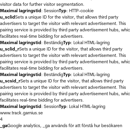
visitor data for further visitor segmentation.
Maximal lagringstid
: Session
Typ
: HTTP-cookie
u_sclid
Sets a unique ID for the visitor, that allows third party
advertisers to target the visitor with relevant advertisement. This
pairing service is provided by third party advertisement hubs, whi
facilitates real-time bidding for advertisers.
Maximal lagringstid
: Beständig
Typ
: Lokal HTML-lagring
u_sclid_r
Sets a unique ID for the visitor, that allows third party
advertisers to target the visitor with relevant advertisement. This
pairing service is provided by third party advertisement hubs, whi
facilitates real-time bidding for advertisers.
Maximal lagringstid
: Beständig
Typ
: Lokal HTML-lagring
u_scsid_r
Sets a unique ID for the visitor, that allows third party
advertisers to target the visitor with relevant advertisement. This
pairing service is provided by third party advertisement hubs, whi
facilitates real-time bidding for advertisers.
Maximal lagringstid
: Session
Typ
: Lokal HTML-lagring
www.track.garnius.se
4
_ga
Google analytics, _ga används för att förstå hur besökaren