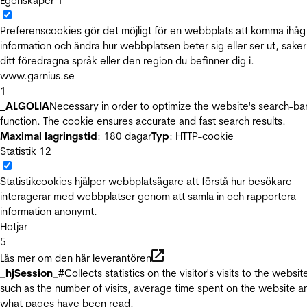
Egenskaper
1
Preferenscookies gör det möjligt för en webbplats att komma ihåg
information och ändra hur webbplatsen beter sig eller ser ut, sake
ditt föredragna språk eller den region du befinner dig i.
www.garnius.se
1
_ALGOLIA
Necessary in order to optimize the website's search-ba
function. The cookie ensures accurate and fast search results.
Maximal lagringstid
: 180 dagar
Typ
: HTTP-cookie
Statistik
12
Statistikcookies hjälper webbplatsägare att förstå hur besökare
interagerar med webbplatser genom att samla in och rapportera
information anonymt.
Hotjar
5
Läs mer om den här leverantören
_hjSession_#
Collects statistics on the visitor's visits to the websit
such as the number of visits, average time spent on the website a
what pages have been read.