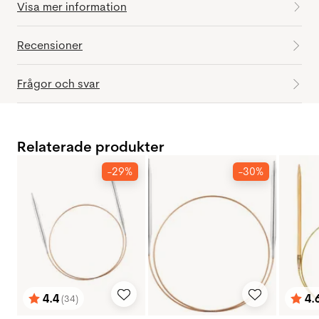
Visa mer information
Recensioner
Frågor och svar
Relaterade produkter
-29%
-30%
4.4
4.
(34)
Betyg:
utav 5 stjärnor
Bety
utav 