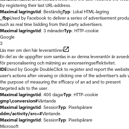
by registering their last URL-address.
Maximal lagringstid
: Beständig
Typ
: Lokal HTML-lagring
_fbp
Used by Facebook to deliver a series of advertisement produ
such as real time bidding from third party advertisers.
Maximal lagringstid
: 3 månader
Typ
: HTTP-cookie
Google
3
Läs mer om den här leverantören
En del av de uppgifter som samlas in av denna leverantör är avse
för personalisering och mätning av annonseringseffektivitet.
IDE
Used by Google DoubleClick to register and report the websit
user's actions after viewing or clicking one of the advertiser's ads 
the purpose of measuring the efficacy of an ad and to present
targeted ads to the user.
Maximal lagringstid
: 400 dagar
Typ
: HTTP-cookie
gmp\conversion#
Väntande
Maximal lagringstid
: Session
Typ
: Pixelspårare
ddm/activity/src=#
Väntande
Maximal lagringstid
: Session
Typ
: Pixelspårare
Microsoft