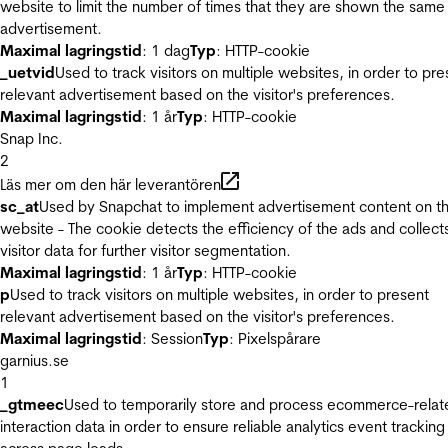
website to limit the number of times that they are shown the same
advertisement.
Maximal lagringstid
: 1 dag
Typ
: HTTP-cookie
_uetvid
Used to track visitors on multiple websites, in order to pre
relevant advertisement based on the visitor's preferences.
Maximal lagringstid
: 1 år
Typ
: HTTP-cookie
Snap Inc.
2
Läs mer om den här leverantören
sc_at
Used by Snapchat to implement advertisement content on t
website - The cookie detects the efficiency of the ads and collect
visitor data for further visitor segmentation.
Maximal lagringstid
: 1 år
Typ
: HTTP-cookie
p
Used to track visitors on multiple websites, in order to present
relevant advertisement based on the visitor's preferences.
Maximal lagringstid
: Session
Typ
: Pixelspårare
garnius.se
1
_gtmeec
Used to temporarily store and process ecommerce-relat
interaction data in order to ensure reliable analytics event tracking