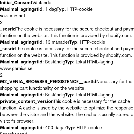
Initial_Consent
Väntande
Maximal lagringstid
: 1 dag
Typ
: HTTP-cookie
sc-static.net
2
_scsrid
The cookie is necessary for the secure checkout and pay
function on the website. This function is provided by shopify.com.
Maximal lagringstid
: 13 månader
Typ
: HTTP-cookie
_scsrid
The cookie is necessary for the secure checkout and pay
function on the website. This function is provided by shopify.com.
Maximal lagringstid
: Beständig
Typ
: Lokal HTML-lagring
www.garnius.se
2
M2_VENIA_BROWSER_PERSISTENCE__cartId
Necessary for the
shopping cart functionality on the website.
Maximal lagringstid
: Beständig
Typ
: Lokal HTML-lagring
private_content_version
This cookie is necessary for the cache
function. A cache is used by the website to optimize the response
between the visitor and the website. The cache is usually stored o
visitor’s browser.
Maximal lagringstid
: 400 dagar
Typ
: HTTP-cookie