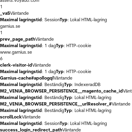
assets.voyado.com
1
_vaS
Väntande
Maximal lagringstid
: Session
Typ
: Lokal HTML-lagring
garnius.se
1
prev_page_path
Väntande
Maximal lagringstid
: 1 dag
Typ
: HTTP-cookie
www.garnius.se
6
clerk-visitor-id
Väntande
Maximal lagringstid
: 1 dag
Typ
: HTTP-cookie
Garnius-cache#apollogql
Väntande
Maximal lagringstid
: Beständig
Typ
: IndexeradDB
M2_VENIA_BROWSER_PERSISTENCE__magento_cache_id
Vän
Maximal lagringstid
: Beständig
Typ
: Lokal HTML-lagring
M2_VENIA_BROWSER_PERSISTENCE__urlResolver_#
Väntande
Maximal lagringstid
: Beständig
Typ
: Lokal HTML-lagring
scrollLock
Väntande
Maximal lagringstid
: Session
Typ
: Lokal HTML-lagring
success_login_redirect_path
Väntande