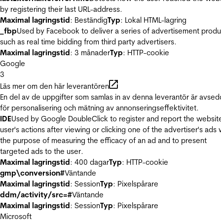
by registering their last URL-address.
Maximal lagringstid
: Beständig
Typ
: Lokal HTML-lagring
_fbp
Used by Facebook to deliver a series of advertisement produ
such as real time bidding from third party advertisers.
Maximal lagringstid
: 3 månader
Typ
: HTTP-cookie
Google
3
Läs mer om den här leverantören
En del av de uppgifter som samlas in av denna leverantör är avse
för personalisering och mätning av annonseringseffektivitet.
IDE
Used by Google DoubleClick to register and report the websit
user's actions after viewing or clicking one of the advertiser's ads 
the purpose of measuring the efficacy of an ad and to present
targeted ads to the user.
Maximal lagringstid
: 400 dagar
Typ
: HTTP-cookie
gmp\conversion#
Väntande
Maximal lagringstid
: Session
Typ
: Pixelspårare
ddm/activity/src=#
Väntande
Maximal lagringstid
: Session
Typ
: Pixelspårare
Microsoft