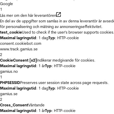
Google
1
Läs mer om den här leverantören
En del av de uppgifter som samlas in av denna leverantör är avse
för personalisering och mätning av annonseringseffektivitet.
test_cookie
Used to check if the user's browser supports cookies
Maximal lagringstid
: 1 dag
Typ
: HTTP-cookie
consent.cookiebot.com
www.track.garnius.se
2
CookieConsent [x2]
Indikerar medgivande för cookies.
Maximal lagringstid
: 1 år
Typ
: HTTP-cookie
garnius.no
1
PHPSESSID
Preserves user session state across page requests.
Maximal lagringstid
: 1 dag
Typ
: HTTP-cookie
garnius.se
2
Cross_Consent
Väntande
Maximal lagringstid
: 1 år
Typ
: HTTP-cookie