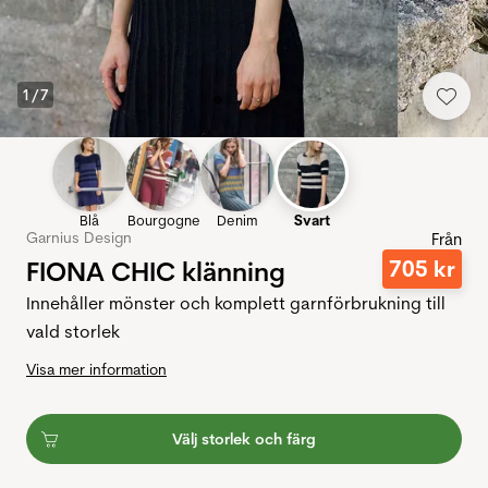
1
/
7
Blå
Bourgogne
Denim
Svart
Garnius Design
Från
FIONA CHIC klänning
705
kr
Innehåller mönster och komplett garnförbrukning till
vald storlek
Visa mer information
Välj storlek och färg