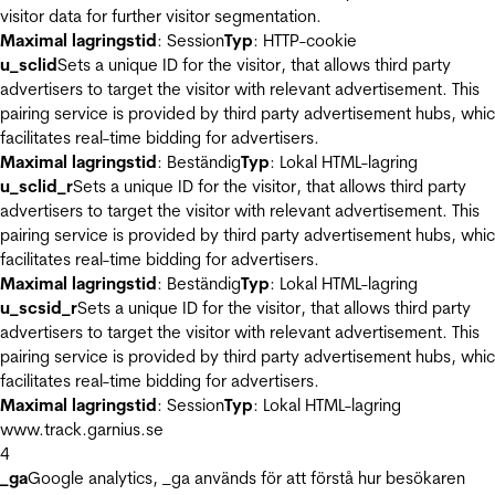
visitor data for further visitor segmentation.
Maximal lagringstid
: Session
Typ
: HTTP-cookie
u_sclid
Sets a unique ID for the visitor, that allows third party
advertisers to target the visitor with relevant advertisement. This
pairing service is provided by third party advertisement hubs, whi
facilitates real-time bidding for advertisers.
Maximal lagringstid
: Beständig
Typ
: Lokal HTML-lagring
u_sclid_r
Sets a unique ID for the visitor, that allows third party
advertisers to target the visitor with relevant advertisement. This
pairing service is provided by third party advertisement hubs, whi
facilitates real-time bidding for advertisers.
Maximal lagringstid
: Beständig
Typ
: Lokal HTML-lagring
u_scsid_r
Sets a unique ID for the visitor, that allows third party
advertisers to target the visitor with relevant advertisement. This
pairing service is provided by third party advertisement hubs, whi
facilitates real-time bidding for advertisers.
Maximal lagringstid
: Session
Typ
: Lokal HTML-lagring
www.track.garnius.se
4
_ga
Google analytics, _ga används för att förstå hur besökaren