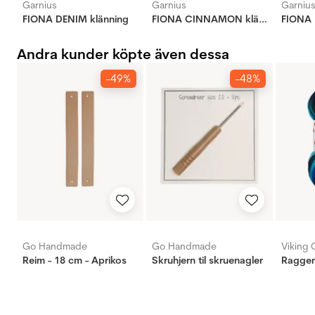
Garnius
Garnius
Garniu
FIONA DENIM klänning
FIONA CINNAMON klänning
FIONA 
Andra kunder köpte även dessa
-49%
-48%
Go Handmade
Go Handmade
Viking 
Reim - 18 cm - Aprikos
Skruhjern til skruenagler
Ragge