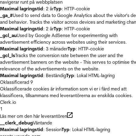
navigerar runt på webbplatsen
Maximal lagringstid
: 2 år
Typ
: HTTP-cookie
_ga_#
Used to send data to Google Analytics about the visitor's d
and behavior. Tracks the visitor across devices and marketing chan
Maximal lagringstid
: 2 år
Typ
: HTTP-cookie
_gcl_au
Used by Google AdSense for experimenting with
advertisement efficiency across websites using their services.
Maximal lagringstid
: 3 månader
Typ
: HTTP-cookie
_gcl_ls
Tracks the conversion rate between the user and the
advertisement banners on the website - This serves to optimise th
relevance of the advertisements on the website.
Maximal lagringstid
: Beständig
Typ
: Lokal HTML-lagring
Oklassificerad
9
Oklassificerade cookies är information som vi er i färd med att
klassificera, tillsammans med leverantörerna av enskilda cookies.
Clerk.io
1
Läs mer om den här leverantören
__clerk_debug
Väntande
Maximal lagringstid
: Session
Typ
: Lokal HTML-lagring