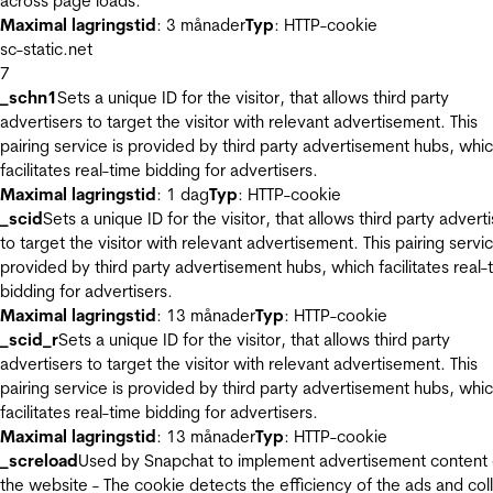
across page loads.
Maximal lagringstid
: 3 månader
Typ
: HTTP-cookie
sc-static.net
7
_schn1
Sets a unique ID for the visitor, that allows third party
advertisers to target the visitor with relevant advertisement. This
pairing service is provided by third party advertisement hubs, whi
facilitates real-time bidding for advertisers.
Maximal lagringstid
: 1 dag
Typ
: HTTP-cookie
_scid
Sets a unique ID for the visitor, that allows third party advert
to target the visitor with relevant advertisement. This pairing servic
provided by third party advertisement hubs, which facilitates real-
bidding for advertisers.
Maximal lagringstid
: 13 månader
Typ
: HTTP-cookie
_scid_r
Sets a unique ID for the visitor, that allows third party
advertisers to target the visitor with relevant advertisement. This
pairing service is provided by third party advertisement hubs, whi
facilitates real-time bidding for advertisers.
Maximal lagringstid
: 13 månader
Typ
: HTTP-cookie
_screload
Used by Snapchat to implement advertisement content
the website - The cookie detects the efficiency of the ads and col