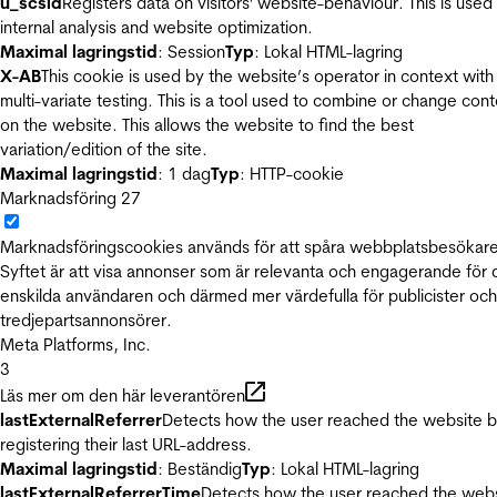
u_scsid
Registers data on visitors' website-behaviour. This is used 
internal analysis and website optimization.
Maximal lagringstid
: Session
Typ
: Lokal HTML-lagring
X-AB
This cookie is used by the website’s operator in context with
multi-variate testing. This is a tool used to combine or change con
on the website. This allows the website to find the best
variation/edition of the site.
Maximal lagringstid
: 1 dag
Typ
: HTTP-cookie
Marknadsföring
27
Marknadsföringscookies används för att spåra webbplatsbesökare
Syftet är att visa annonser som är relevanta och engagerande för
enskilda användaren och därmed mer värdefulla för publicister och
tredjepartsannonsörer.
Meta Platforms, Inc.
3
Läs mer om den här leverantören
lastExternalReferrer
Detects how the user reached the website 
registering their last URL-address.
Maximal lagringstid
: Beständig
Typ
: Lokal HTML-lagring
lastExternalReferrerTime
Detects how the user reached the web