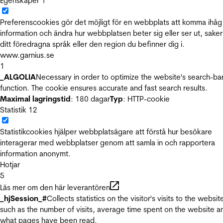
Egenskaper
1
Preferenscookies gör det möjligt för en webbplats att komma ihåg
information och ändra hur webbplatsen beter sig eller ser ut, sake
ditt föredragna språk eller den region du befinner dig i.
www.garnius.se
1
_ALGOLIA
Necessary in order to optimize the website's search-ba
function. The cookie ensures accurate and fast search results.
Maximal lagringstid
: 180 dagar
Typ
: HTTP-cookie
Statistik
12
Statistikcookies hjälper webbplatsägare att förstå hur besökare
interagerar med webbplatser genom att samla in och rapportera
information anonymt.
Hotjar
5
Läs mer om den här leverantören
_hjSession_#
Collects statistics on the visitor's visits to the websit
such as the number of visits, average time spent on the website a
what pages have been read.