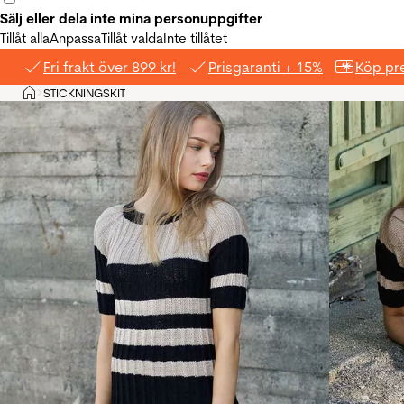
Sälj eller dela inte mina personuppgifter
Tillåt alla
Anpassa
Tillåt valda
Inte tillåtet
Fri frakt över 899 kr!
Prisgaranti + 15%
Köp pre
Hem
STICKNINGSKIT
>