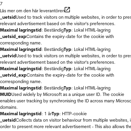
7
Läs mer om den här leverantören
_uetsid
Used to track visitors on multiple websites, in order to pre
relevant advertisement based on the visitor's preferences.
Maximal lagringstid
: Beständig
Typ
: Lokal HTML-lagring
_uetsid_exp
Contains the expiry-date for the cookie with
corresponding name.
Maximal lagringstid
: Beständig
Typ
: Lokal HTML-lagring
_uetvid
Used to track visitors on multiple websites, in order to pre
relevant advertisement based on the visitor's preferences.
Maximal lagringstid
: Beständig
Typ
: Lokal HTML-lagring
_uetvid_exp
Contains the expiry-date for the cookie with
corresponding name.
Maximal lagringstid
: Beständig
Typ
: Lokal HTML-lagring
MUID
Used widely by Microsoft as a unique user ID. The cookie
enables user tracking by synchronising the ID across many Microso
domains.
Maximal lagringstid
: 1 år
Typ
: HTTP-cookie
_uetsid
Collects data on visitor behaviour from multiple websites, 
order to present more relevant advertisement - This also allows th