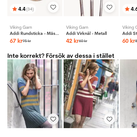
4.4
4.
(34)
Betyg:
utav 5 stjärnor
Bety
utav 
Viking Garn
Viking Garn
Viking 
Addi Rundsticka - Mässing
Addi Virknål - Metall
67
kr
42
kr
60
kr
95
kr
60
kr
Inte korrekt? Försök av dessa i stället