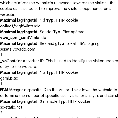
which optimizes the website's relevance towards the visitor – the
cookie can also be set to improve the visitor's experience on a
website.
Maximal lagringstid
: 1 år
Typ
: HTTP-cookie
collect/v.gif
Väntande
Maximal lagringstid
: Session
Typ
: Pixelspårare
vwo_apm_sent
Väntande
Maximal lagringstid
: Beständig
Typ
: Lokal HTML-lagring
assets.voyado.com
1
_va
Contains an visitor ID. This is used to identify the visitor upon r
entry to the website.
Maximal lagringstid
: 1 år
Typ
: HTTP-cookie
garnius.se
1
FPAU
Assigns a specific ID to the visitor. This allows the website to
determine the number of specific user-visits for analysis and statist
Maximal lagringstid
: 3 månader
Typ
: HTTP-cookie
sc-static.net
2