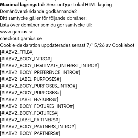
Maximal lagringstid
: Session
Typ
: Lokal HTML-lagring
Domänöverskridande godkännande
2
Ditt samtycke gäller för följande domäner:
Lista över domäner som du ger samtycke till:
www.garnius.se
checkout.garnius.se
Cookie-deklaration uppdaterades senast 7/15/26 av
Cookiebot
[#IABV2_TITLE#]
[#IABV2_BODY_INTRO#]
[#IABV2_BODY_LEGITIMATE_INTEREST_INTRO#]
[#IABV2_BODY_PREFERENCE_INTRO#]
[#IABV2_LABEL_PURPOSES#]
[#IABV2_BODY_PURPOSES_INTRO#]
[#IABV2_BODY_PURPOSES#]
[#IABV2_LABEL_FEATURES#]
[#IABV2_BODY_FEATURES_INTRO#]
[#IABV2_BODY_FEATURES#]
[#IABV2_LABEL_PARTNERS#]
[#IABV2_BODY_PARTNERS_INTRO#]
[#IABV2_BODY_PARTNERS#]