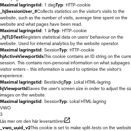
Maximal lagringstid
: 1 dag
Typ
: HTTP-cookie
_hjSessionUser_#
Collects statistics on the visitor's visits to the
website, such as the number of visits, average time spent on the
website and what pages have been read.
Maximal lagringstid
: 1 år
Typ
: HTTP-cookie
_hjTLDTest
Registers statistical data on users' behaviour on the
website. Used for internal analytics by the website operator.
Maximal lagringstid
: Session
Typ
: HTTP-cookie
hjActiveViewportIds
This cookie contains an ID string on the curr
session. This contains non-personal information on what subpages
visitor enters – this information is used to optimize the visitor's
experience.
Maximal lagringstid
: Beständig
Typ
: Lokal HTML-lagring
hjViewportId
Saves the user's screen size in order to adjust the si
images on the website.
Maximal lagringstid
: Session
Typ
: Lokal HTML-lagring
VWO
3
Läs mer om den här leverantören
_vwo_uuid_v2
This cookie is set to make split-tests on the websit