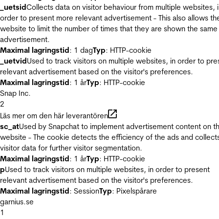
_uetsid
Collects data on visitor behaviour from multiple websites, 
order to present more relevant advertisement - This also allows th
website to limit the number of times that they are shown the same
advertisement.
Maximal lagringstid
: 1 dag
Typ
: HTTP-cookie
_uetvid
Used to track visitors on multiple websites, in order to pre
relevant advertisement based on the visitor's preferences.
Maximal lagringstid
: 1 år
Typ
: HTTP-cookie
Snap Inc.
2
Läs mer om den här leverantören
sc_at
Used by Snapchat to implement advertisement content on t
website - The cookie detects the efficiency of the ads and collect
visitor data for further visitor segmentation.
Maximal lagringstid
: 1 år
Typ
: HTTP-cookie
p
Used to track visitors on multiple websites, in order to present
relevant advertisement based on the visitor's preferences.
Maximal lagringstid
: Session
Typ
: Pixelspårare
garnius.se
1