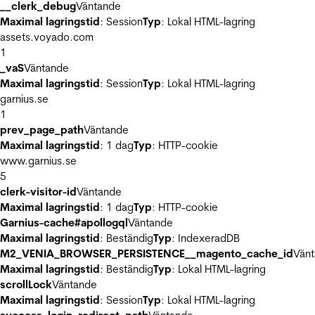
__clerk_debug
Väntande
Maximal lagringstid
: Session
Typ
: Lokal HTML-lagring
assets.voyado.com
1
_vaS
Väntande
Maximal lagringstid
: Session
Typ
: Lokal HTML-lagring
garnius.se
1
prev_page_path
Väntande
Maximal lagringstid
: 1 dag
Typ
: HTTP-cookie
www.garnius.se
5
clerk-visitor-id
Väntande
Maximal lagringstid
: 1 dag
Typ
: HTTP-cookie
Garnius-cache#apollogql
Väntande
Maximal lagringstid
: Beständig
Typ
: IndexeradDB
M2_VENIA_BROWSER_PERSISTENCE__magento_cache_id
Vän
Maximal lagringstid
: Beständig
Typ
: Lokal HTML-lagring
scrollLock
Väntande
Maximal lagringstid
: Session
Typ
: Lokal HTML-lagring