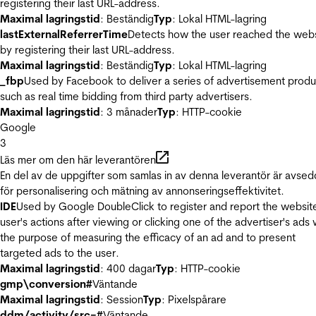
registering their last URL-address.
Maximal lagringstid
: Beständig
Typ
: Lokal HTML-lagring
lastExternalReferrerTime
Detects how the user reached the web
by registering their last URL-address.
Maximal lagringstid
: Beständig
Typ
: Lokal HTML-lagring
_fbp
Used by Facebook to deliver a series of advertisement produ
such as real time bidding from third party advertisers.
Maximal lagringstid
: 3 månader
Typ
: HTTP-cookie
Google
3
Läs mer om den här leverantören
En del av de uppgifter som samlas in av denna leverantör är avse
för personalisering och mätning av annonseringseffektivitet.
IDE
Used by Google DoubleClick to register and report the websit
user's actions after viewing or clicking one of the advertiser's ads 
the purpose of measuring the efficacy of an ad and to present
targeted ads to the user.
Maximal lagringstid
: 400 dagar
Typ
: HTTP-cookie
gmp\conversion#
Väntande
Maximal lagringstid
: Session
Typ
: Pixelspårare
ddm/activity/src=#
Väntande