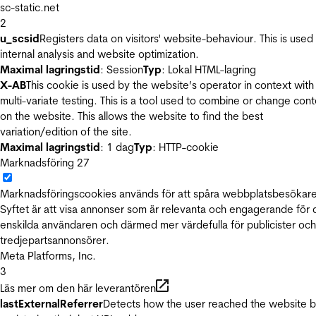
sc-static.net
2
u_scsid
Registers data on visitors' website-behaviour. This is used 
internal analysis and website optimization.
Maximal lagringstid
: Session
Typ
: Lokal HTML-lagring
X-AB
This cookie is used by the website’s operator in context with
multi-variate testing. This is a tool used to combine or change con
on the website. This allows the website to find the best
variation/edition of the site.
Maximal lagringstid
: 1 dag
Typ
: HTTP-cookie
Marknadsföring
27
Marknadsföringscookies används för att spåra webbplatsbesökare
Syftet är att visa annonser som är relevanta och engagerande för
enskilda användaren och därmed mer värdefulla för publicister och
tredjepartsannonsörer.
Meta Platforms, Inc.
3
Läs mer om den här leverantören
lastExternalReferrer
Detects how the user reached the website 