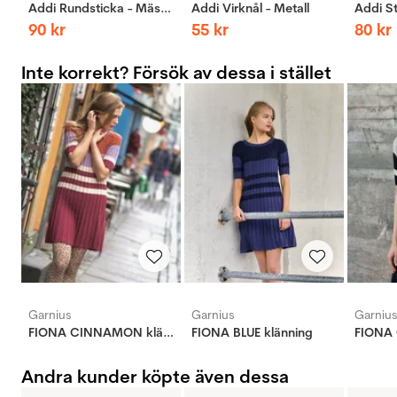
Addi Rundsticka - Mässing
Addi Virknål - Metall
90
kr
55
kr
80
kr
Inte korrekt? Försök av dessa i stället
Garnius
Garnius
Garniu
FIONA CINNAMON klänning
FIONA BLUE klänning
FIONA 
Andra kunder köpte även dessa