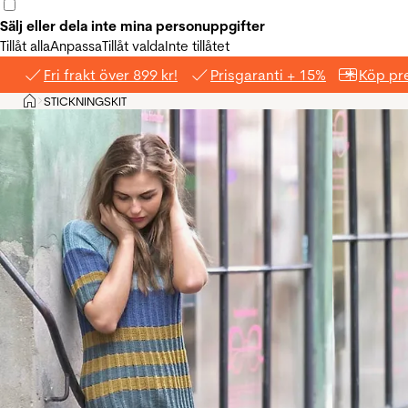
Sälj eller dela inte mina personuppgifter
Tillåt alla
Anpassa
Tillåt valda
Inte tillåtet
Fri frakt över 899 kr!
Prisgaranti + 15%
Köp pre
Hem
STICKNINGSKIT
>