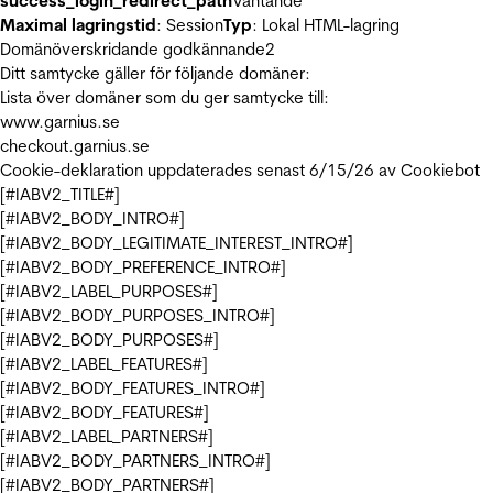
success_login_redirect_path
Väntande
Maximal lagringstid
: Session
Typ
: Lokal HTML-lagring
Domänöverskridande godkännande
2
Ditt samtycke gäller för följande domäner:
Lista över domäner som du ger samtycke till:
www.garnius.se
checkout.garnius.se
Cookie-deklaration uppdaterades senast 6/15/26 av
Cookiebot
[#IABV2_TITLE#]
[#IABV2_BODY_INTRO#]
[#IABV2_BODY_LEGITIMATE_INTEREST_INTRO#]
[#IABV2_BODY_PREFERENCE_INTRO#]
[#IABV2_LABEL_PURPOSES#]
[#IABV2_BODY_PURPOSES_INTRO#]
[#IABV2_BODY_PURPOSES#]
[#IABV2_LABEL_FEATURES#]
[#IABV2_BODY_FEATURES_INTRO#]
[#IABV2_BODY_FEATURES#]
[#IABV2_LABEL_PARTNERS#]
[#IABV2_BODY_PARTNERS_INTRO#]
[#IABV2_BODY_PARTNERS#]