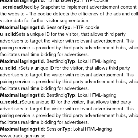
Maximal lagringstid
: 13 månader
Typ
: HTTP-cookie
_screload
Used by Snapchat to implement advertisement content
the website - The cookie detects the efficiency of the ads and col
visitor data for further visitor segmentation.
Maximal lagringstid
: Session
Typ
: HTTP-cookie
u_sclid
Sets a unique ID for the visitor, that allows third party
advertisers to target the visitor with relevant advertisement. This
pairing service is provided by third party advertisement hubs, whi
facilitates real-time bidding for advertisers.
Maximal lagringstid
: Beständig
Typ
: Lokal HTML-lagring
u_sclid_r
Sets a unique ID for the visitor, that allows third party
advertisers to target the visitor with relevant advertisement. This
pairing service is provided by third party advertisement hubs, whi
facilitates real-time bidding for advertisers.
Maximal lagringstid
: Beständig
Typ
: Lokal HTML-lagring
u_scsid_r
Sets a unique ID for the visitor, that allows third party
advertisers to target the visitor with relevant advertisement. This
pairing service is provided by third party advertisement hubs, whi
facilitates real-time bidding for advertisers.
Maximal lagringstid
: Session
Typ
: Lokal HTML-lagring
www.track.garnius.se