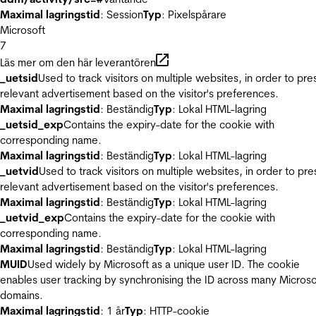
Maximal lagringstid
: Session
Typ
: Pixelspårare
Microsoft
7
Läs mer om den här leverantören
_uetsid
Used to track visitors on multiple websites, in order to pre
relevant advertisement based on the visitor's preferences.
Maximal lagringstid
: Beständig
Typ
: Lokal HTML-lagring
_uetsid_exp
Contains the expiry-date for the cookie with
corresponding name.
Maximal lagringstid
: Beständig
Typ
: Lokal HTML-lagring
_uetvid
Used to track visitors on multiple websites, in order to pre
relevant advertisement based on the visitor's preferences.
Maximal lagringstid
: Beständig
Typ
: Lokal HTML-lagring
_uetvid_exp
Contains the expiry-date for the cookie with
corresponding name.
Maximal lagringstid
: Beständig
Typ
: Lokal HTML-lagring
MUID
Used widely by Microsoft as a unique user ID. The cookie
enables user tracking by synchronising the ID across many Microso
domains.
Maximal lagringstid
: 1 år
Typ
: HTTP-cookie