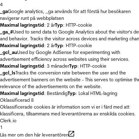
4
_ga
Google analytics, _ga används för att förstå hur besökaren
navigerar runt på webbplatsen
Maximal lagringstid
: 2 år
Typ
: HTTP-cookie
_ga_#
Used to send data to Google Analytics about the visitor's d
and behavior. Tracks the visitor across devices and marketing chan
Maximal lagringstid
: 2 år
Typ
: HTTP-cookie
_gcl_au
Used by Google AdSense for experimenting with
advertisement efficiency across websites using their services.
Maximal lagringstid
: 3 månader
Typ
: HTTP-cookie
_gcl_ls
Tracks the conversion rate between the user and the
advertisement banners on the website - This serves to optimise th
relevance of the advertisements on the website.
Maximal lagringstid
: Beständig
Typ
: Lokal HTML-lagring
Oklassificerad
8
Oklassificerade cookies är information som vi er i färd med att
klassificera, tillsammans med leverantörerna av enskilda cookies.
Clerk.io
1
Läs mer om den här leverantören