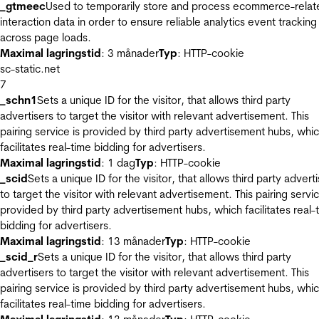
_gtmeec
Used to temporarily store and process ecommerce-relat
interaction data in order to ensure reliable analytics event tracking
across page loads.
Maximal lagringstid
: 3 månader
Typ
: HTTP-cookie
sc-static.net
7
_schn1
Sets a unique ID for the visitor, that allows third party
advertisers to target the visitor with relevant advertisement. This
pairing service is provided by third party advertisement hubs, whi
facilitates real-time bidding for advertisers.
Maximal lagringstid
: 1 dag
Typ
: HTTP-cookie
_scid
Sets a unique ID for the visitor, that allows third party advert
to target the visitor with relevant advertisement. This pairing servic
provided by third party advertisement hubs, which facilitates real-
bidding for advertisers.
Maximal lagringstid
: 13 månader
Typ
: HTTP-cookie
_scid_r
Sets a unique ID for the visitor, that allows third party
advertisers to target the visitor with relevant advertisement. This
pairing service is provided by third party advertisement hubs, whi
facilitates real-time bidding for advertisers.