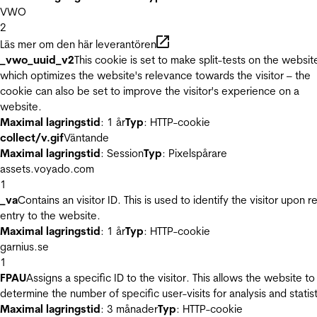
VWO
2
Läs mer om den här leverantören
_vwo_uuid_v2
This cookie is set to make split-tests on the websit
which optimizes the website's relevance towards the visitor – the
cookie can also be set to improve the visitor's experience on a
website.
Maximal lagringstid
: 1 år
Typ
: HTTP-cookie
collect/v.gif
Väntande
Maximal lagringstid
: Session
Typ
: Pixelspårare
assets.voyado.com
1
_va
Contains an visitor ID. This is used to identify the visitor upon r
entry to the website.
Maximal lagringstid
: 1 år
Typ
: HTTP-cookie
garnius.se
1
FPAU
Assigns a specific ID to the visitor. This allows the website to
determine the number of specific user-visits for analysis and statist
Maximal lagringstid
: 3 månader
Typ
: HTTP-cookie