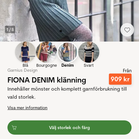
1
/
8
Blå
Bourgogne
Denim
Svart
Garnius Design
Från
FIONA DENIM klänning
909
kr
Innehåller mönster och komplett garnförbrukning till
vald storlek.
Visa mer information
Välj storlek och färg