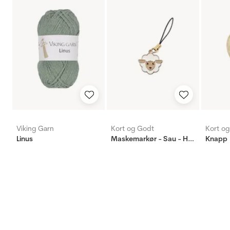
Viking Garn
Kort og Godt
Kort o
Linus
Maskemarkør - Sau - Hvit
Knapp 