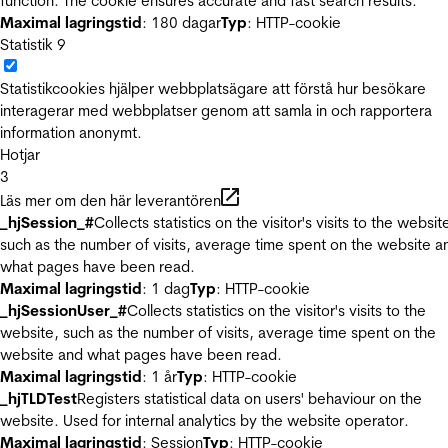
function. The cookie ensures accurate and fast search results.
Maximal lagringstid
: 180 dagar
Typ
: HTTP-cookie
Statistik
9
Statistikcookies hjälper webbplatsägare att förstå hur besökare
interagerar med webbplatser genom att samla in och rapportera
information anonymt.
Hotjar
3
Läs mer om den här leverantören
_hjSession_#
Collects statistics on the visitor's visits to the websit
such as the number of visits, average time spent on the website a
what pages have been read.
Maximal lagringstid
: 1 dag
Typ
: HTTP-cookie
_hjSessionUser_#
Collects statistics on the visitor's visits to the
website, such as the number of visits, average time spent on the
website and what pages have been read.
Maximal lagringstid
: 1 år
Typ
: HTTP-cookie
_hjTLDTest
Registers statistical data on users' behaviour on the
website. Used for internal analytics by the website operator.
Maximal lagringstid
: Session
Typ
: HTTP-cookie