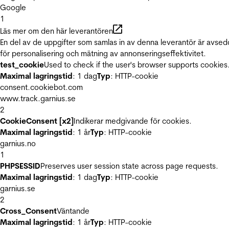
Google
1
Läs mer om den här leverantören
En del av de uppgifter som samlas in av denna leverantör är avse
för personalisering och mätning av annonseringseffektivitet.
test_cookie
Used to check if the user's browser supports cookies
Maximal lagringstid
: 1 dag
Typ
: HTTP-cookie
consent.cookiebot.com
www.track.garnius.se
2
CookieConsent [x2]
Indikerar medgivande för cookies.
Maximal lagringstid
: 1 år
Typ
: HTTP-cookie
garnius.no
1
PHPSESSID
Preserves user session state across page requests.
Maximal lagringstid
: 1 dag
Typ
: HTTP-cookie
garnius.se
2
Cross_Consent
Väntande
Maximal lagringstid
: 1 år
Typ
: HTTP-cookie