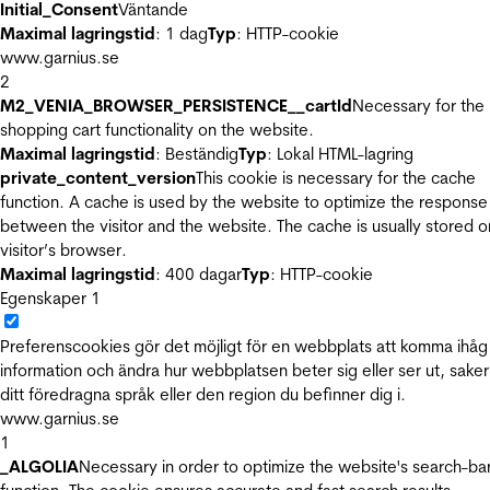
Initial_Consent
Väntande
Maximal lagringstid
: 1 dag
Typ
: HTTP-cookie
www.garnius.se
2
M2_VENIA_BROWSER_PERSISTENCE__cartId
Necessary for the
shopping cart functionality on the website.
Maximal lagringstid
: Beständig
Typ
: Lokal HTML-lagring
private_content_version
This cookie is necessary for the cache
function. A cache is used by the website to optimize the response
between the visitor and the website. The cache is usually stored o
visitor’s browser.
Maximal lagringstid
: 400 dagar
Typ
: HTTP-cookie
Egenskaper
1
Preferenscookies gör det möjligt för en webbplats att komma ihåg
information och ändra hur webbplatsen beter sig eller ser ut, sake
ditt föredragna språk eller den region du befinner dig i.
www.garnius.se
1
_ALGOLIA
Necessary in order to optimize the website's search-ba