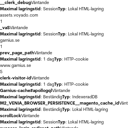
__clerk_debug
Väntande
Maximal lagringstid
: Session
Typ
: Lokal HTML-lagring
assets.voyado.com
1
_vaS
Väntande
Maximal lagringstid
: Session
Typ
: Lokal HTML-lagring
garnius.se
1
prev_page_path
Väntande
Maximal lagringstid
: 1 dag
Typ
: HTTP-cookie
www.garnius.se
5
clerk-visitor-id
Väntande
Maximal lagringstid
: 1 dag
Typ
: HTTP-cookie
Garnius-cache#apollogql
Väntande
Maximal lagringstid
: Beständig
Typ
: IndexeradDB
M2_VENIA_BROWSER_PERSISTENCE__magento_cache_id
Vän
Maximal lagringstid
: Beständig
Typ
: Lokal HTML-lagring
scrollLock
Väntande
Maximal lagringstid
: Session
Typ
: Lokal HTML-lagring