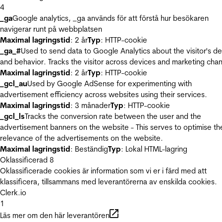
4
_ga
Google analytics, _ga används för att förstå hur besökaren
navigerar runt på webbplatsen
Maximal lagringstid
: 2 år
Typ
: HTTP-cookie
_ga_#
Used to send data to Google Analytics about the visitor's d
and behavior. Tracks the visitor across devices and marketing chan
Maximal lagringstid
: 2 år
Typ
: HTTP-cookie
_gcl_au
Used by Google AdSense for experimenting with
advertisement efficiency across websites using their services.
Maximal lagringstid
: 3 månader
Typ
: HTTP-cookie
_gcl_ls
Tracks the conversion rate between the user and the
advertisement banners on the website - This serves to optimise th
relevance of the advertisements on the website.
Maximal lagringstid
: Beständig
Typ
: Lokal HTML-lagring
Oklassificerad
8
Oklassificerade cookies är information som vi er i färd med att
klassificera, tillsammans med leverantörerna av enskilda cookies.
Clerk.io
1
Läs mer om den här leverantören