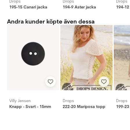
Drops
Drops
Drops
195-15 Canari jacka
194-9 Aster jacka
194-12
Andra kunder köpte även dessa
Villy Jensen
Drops
Drops
Knapp - Svart - 15mm
222-20 Mariposa topp
199-23