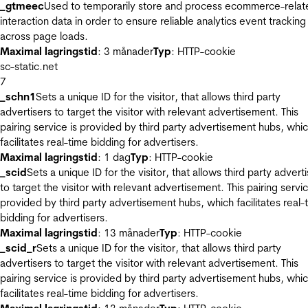
_gtmeec
Used to temporarily store and process ecommerce-relat
interaction data in order to ensure reliable analytics event tracking
across page loads.
Maximal lagringstid
: 3 månader
Typ
: HTTP-cookie
sc-static.net
7
_schn1
Sets a unique ID for the visitor, that allows third party
advertisers to target the visitor with relevant advertisement. This
pairing service is provided by third party advertisement hubs, whi
facilitates real-time bidding for advertisers.
Maximal lagringstid
: 1 dag
Typ
: HTTP-cookie
_scid
Sets a unique ID for the visitor, that allows third party advert
to target the visitor with relevant advertisement. This pairing servic
provided by third party advertisement hubs, which facilitates real-
bidding for advertisers.
Maximal lagringstid
: 13 månader
Typ
: HTTP-cookie
_scid_r
Sets a unique ID for the visitor, that allows third party
advertisers to target the visitor with relevant advertisement. This
pairing service is provided by third party advertisement hubs, whi
facilitates real-time bidding for advertisers.