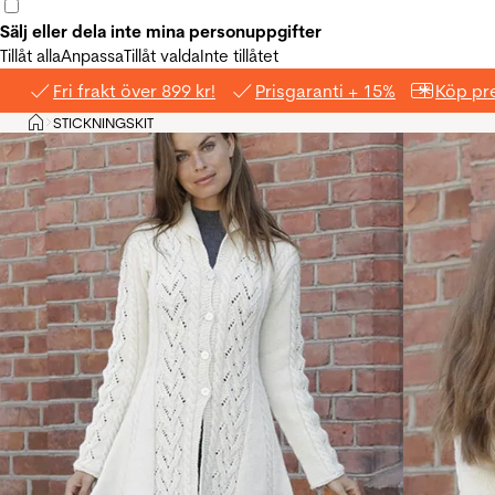
Sälj eller dela inte mina personuppgifter
Tillåt alla
Anpassa
Tillåt valda
Inte tillåtet
Fri frakt över 899 kr!
Prisgaranti + 15%
Köp pre
Hem
STICKNINGSKIT
>