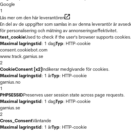
Google
1
Läs mer om den här leverantören
En del av de uppgifter som samlas in av denna leverantör är avse
för personalisering och mätning av annonseringseffektivitet.
test_cookie
Used to check if the user's browser supports cookies
Maximal lagringstid
: 1 dag
Typ
: HTTP-cookie
consent.cookiebot.com
www.track.garnius.se
2
CookieConsent [x2]
Indikerar medgivande för cookies.
Maximal lagringstid
: 1 år
Typ
: HTTP-cookie
garnius.no
1
PHPSESSID
Preserves user session state across page requests.
Maximal lagringstid
: 1 dag
Typ
: HTTP-cookie
garnius.se
2
Cross_Consent
Väntande
Maximal lagringstid
: 1 år
Typ
: HTTP-cookie