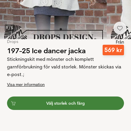
1
/
5
Drops
Från
197-25 Ice dancer jacka
569
kr
Stickningskit med mönster och komplett
garnförbrukning för vald storlek. Mönster skickas via
e-post.;
Visa mer information
Välj storlek och färg