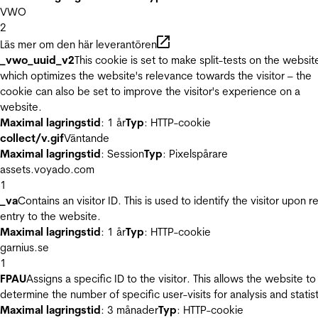
VWO
2
Läs mer om den här leverantören
_vwo_uuid_v2
This cookie is set to make split-tests on the websit
which optimizes the website's relevance towards the visitor – the
cookie can also be set to improve the visitor's experience on a
website.
Maximal lagringstid
: 1 år
Typ
: HTTP-cookie
collect/v.gif
Väntande
Maximal lagringstid
: Session
Typ
: Pixelspårare
assets.voyado.com
1
_va
Contains an visitor ID. This is used to identify the visitor upon r
entry to the website.
Maximal lagringstid
: 1 år
Typ
: HTTP-cookie
garnius.se
1
FPAU
Assigns a specific ID to the visitor. This allows the website to
determine the number of specific user-visits for analysis and statist
Maximal lagringstid
: 3 månader
Typ
: HTTP-cookie