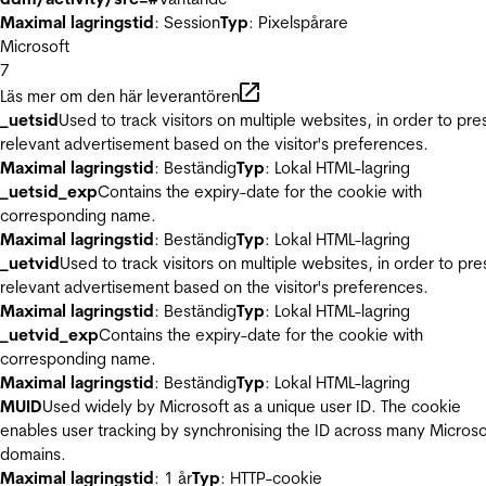
Maximal lagringstid
: Session
Typ
: Pixelspårare
Microsoft
7
Läs mer om den här leverantören
_uetsid
Used to track visitors on multiple websites, in order to pre
relevant advertisement based on the visitor's preferences.
Maximal lagringstid
: Beständig
Typ
: Lokal HTML-lagring
_uetsid_exp
Contains the expiry-date for the cookie with
corresponding name.
Maximal lagringstid
: Beständig
Typ
: Lokal HTML-lagring
_uetvid
Used to track visitors on multiple websites, in order to pre
relevant advertisement based on the visitor's preferences.
Maximal lagringstid
: Beständig
Typ
: Lokal HTML-lagring
_uetvid_exp
Contains the expiry-date for the cookie with
corresponding name.
Maximal lagringstid
: Beständig
Typ
: Lokal HTML-lagring
MUID
Used widely by Microsoft as a unique user ID. The cookie
enables user tracking by synchronising the ID across many Microso
domains.
Maximal lagringstid
: 1 år
Typ
: HTTP-cookie