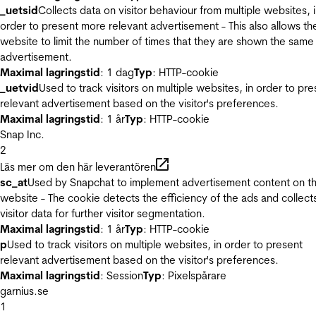
_uetsid
Collects data on visitor behaviour from multiple websites, 
order to present more relevant advertisement - This also allows th
website to limit the number of times that they are shown the same
advertisement.
Maximal lagringstid
: 1 dag
Typ
: HTTP-cookie
_uetvid
Used to track visitors on multiple websites, in order to pre
relevant advertisement based on the visitor's preferences.
Maximal lagringstid
: 1 år
Typ
: HTTP-cookie
Snap Inc.
2
Läs mer om den här leverantören
sc_at
Used by Snapchat to implement advertisement content on t
website - The cookie detects the efficiency of the ads and collect
visitor data for further visitor segmentation.
Maximal lagringstid
: 1 år
Typ
: HTTP-cookie
p
Used to track visitors on multiple websites, in order to present
relevant advertisement based on the visitor's preferences.
Maximal lagringstid
: Session
Typ
: Pixelspårare
garnius.se
1