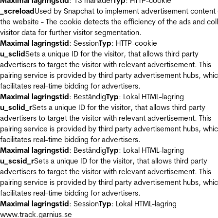
Maximal lagringstid
: 13 månader
Typ
: HTTP-cookie
_screload
Used by Snapchat to implement advertisement content
the website - The cookie detects the efficiency of the ads and col
visitor data for further visitor segmentation.
Maximal lagringstid
: Session
Typ
: HTTP-cookie
u_sclid
Sets a unique ID for the visitor, that allows third party
advertisers to target the visitor with relevant advertisement. This
pairing service is provided by third party advertisement hubs, whi
facilitates real-time bidding for advertisers.
Maximal lagringstid
: Beständig
Typ
: Lokal HTML-lagring
u_sclid_r
Sets a unique ID for the visitor, that allows third party
advertisers to target the visitor with relevant advertisement. This
pairing service is provided by third party advertisement hubs, whi
facilitates real-time bidding for advertisers.
Maximal lagringstid
: Beständig
Typ
: Lokal HTML-lagring
u_scsid_r
Sets a unique ID for the visitor, that allows third party
advertisers to target the visitor with relevant advertisement. This
pairing service is provided by third party advertisement hubs, whi
facilitates real-time bidding for advertisers.
Maximal lagringstid
: Session
Typ
: Lokal HTML-lagring
www.track.garnius.se