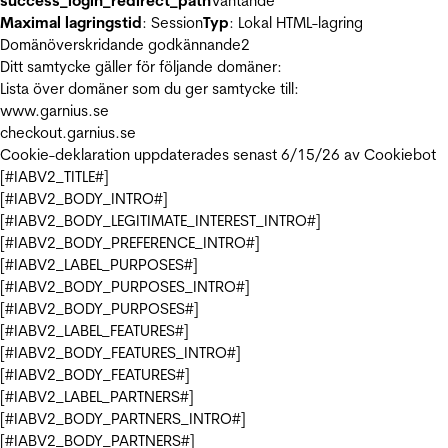
success_login_redirect_path
Väntande
Maximal lagringstid
: Session
Typ
: Lokal HTML-lagring
Domänöverskridande godkännande
2
Ditt samtycke gäller för följande domäner:
Lista över domäner som du ger samtycke till:
www.garnius.se
checkout.garnius.se
Cookie-deklaration uppdaterades senast 6/15/26 av
Cookiebot
[#IABV2_TITLE#]
[#IABV2_BODY_INTRO#]
[#IABV2_BODY_LEGITIMATE_INTEREST_INTRO#]
[#IABV2_BODY_PREFERENCE_INTRO#]
[#IABV2_LABEL_PURPOSES#]
[#IABV2_BODY_PURPOSES_INTRO#]
[#IABV2_BODY_PURPOSES#]
[#IABV2_LABEL_FEATURES#]
[#IABV2_BODY_FEATURES_INTRO#]
[#IABV2_BODY_FEATURES#]
[#IABV2_LABEL_PARTNERS#]
[#IABV2_BODY_PARTNERS_INTRO#]
[#IABV2_BODY_PARTNERS#]