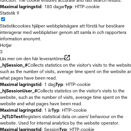
function. The cookie ensures accurate and fast search results.
Maximal lagringstid
: 180 dagar
Typ
: HTTP-cookie
Statistik
9
Statistikcookies hjälper webbplatsägare att förstå hur besökare
interagerar med webbplatser genom att samla in och rapportera
information anonymt.
Hotjar
3
Läs mer om den här leverantören
_hjSession_#
Collects statistics on the visitor's visits to the websit
such as the number of visits, average time spent on the website a
what pages have been read.
Maximal lagringstid
: 1 dag
Typ
: HTTP-cookie
_hjSessionUser_#
Collects statistics on the visitor's visits to the
website, such as the number of visits, average time spent on the
website and what pages have been read.
Maximal lagringstid
: 1 år
Typ
: HTTP-cookie
_hjTLDTest
Registers statistical data on users' behaviour on the
website. Used for internal analytics by the website operator.
Maximal lagringstid
: Session
Typ
: HTTP-cookie