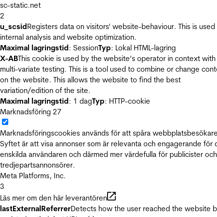
sc-static.net
2
u_scsid
Registers data on visitors' website-behaviour. This is used 
internal analysis and website optimization.
Maximal lagringstid
: Session
Typ
: Lokal HTML-lagring
X-AB
This cookie is used by the website’s operator in context with
multi-variate testing. This is a tool used to combine or change con
on the website. This allows the website to find the best
variation/edition of the site.
Maximal lagringstid
: 1 dag
Typ
: HTTP-cookie
Marknadsföring
27
Marknadsföringscookies används för att spåra webbplatsbesökare
Syftet är att visa annonser som är relevanta och engagerande för
enskilda användaren och därmed mer värdefulla för publicister och
tredjepartsannonsörer.
Meta Platforms, Inc.
3
Läs mer om den här leverantören
lastExternalReferrer
Detects how the user reached the website 