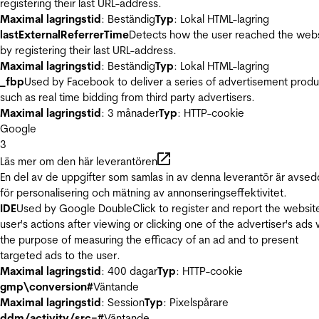
registering their last URL-address.
Maximal lagringstid
: Beständig
Typ
: Lokal HTML-lagring
lastExternalReferrerTime
Detects how the user reached the web
by registering their last URL-address.
Maximal lagringstid
: Beständig
Typ
: Lokal HTML-lagring
_fbp
Used by Facebook to deliver a series of advertisement produ
such as real time bidding from third party advertisers.
Maximal lagringstid
: 3 månader
Typ
: HTTP-cookie
Google
3
Läs mer om den här leverantören
En del av de uppgifter som samlas in av denna leverantör är avse
för personalisering och mätning av annonseringseffektivitet.
IDE
Used by Google DoubleClick to register and report the websit
user's actions after viewing or clicking one of the advertiser's ads 
the purpose of measuring the efficacy of an ad and to present
targeted ads to the user.
Maximal lagringstid
: 400 dagar
Typ
: HTTP-cookie
gmp\conversion#
Väntande
Maximal lagringstid
: Session
Typ
: Pixelspårare
ddm/activity/src=#
Väntande