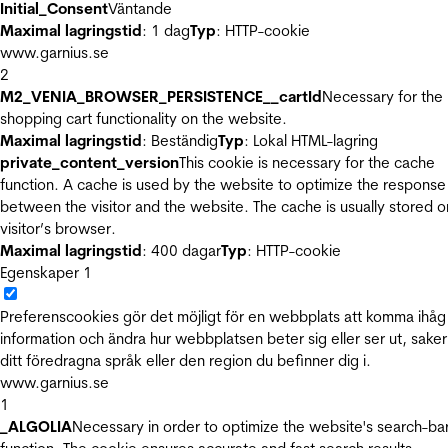
Initial_Consent
Väntande
Maximal lagringstid
: 1 dag
Typ
: HTTP-cookie
www.garnius.se
2
M2_VENIA_BROWSER_PERSISTENCE__cartId
Necessary for the
shopping cart functionality on the website.
Maximal lagringstid
: Beständig
Typ
: Lokal HTML-lagring
private_content_version
This cookie is necessary for the cache
function. A cache is used by the website to optimize the response
between the visitor and the website. The cache is usually stored o
visitor’s browser.
Maximal lagringstid
: 400 dagar
Typ
: HTTP-cookie
Egenskaper
1
Preferenscookies gör det möjligt för en webbplats att komma ihåg
information och ändra hur webbplatsen beter sig eller ser ut, sake
ditt föredragna språk eller den region du befinner dig i.
www.garnius.se
1
_ALGOLIA
Necessary in order to optimize the website's search-ba