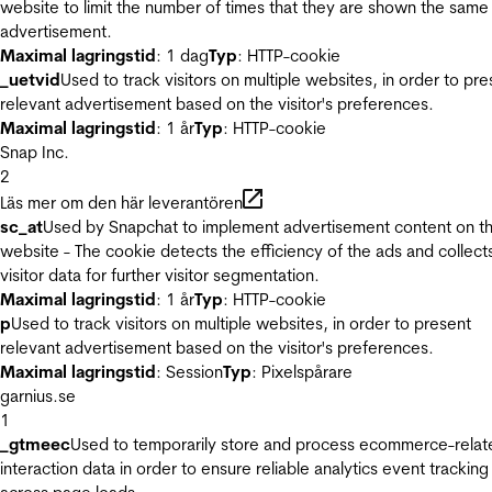
website to limit the number of times that they are shown the same
advertisement.
Maximal lagringstid
: 1 dag
Typ
: HTTP-cookie
_uetvid
Used to track visitors on multiple websites, in order to pre
relevant advertisement based on the visitor's preferences.
Maximal lagringstid
: 1 år
Typ
: HTTP-cookie
Snap Inc.
2
Läs mer om den här leverantören
sc_at
Used by Snapchat to implement advertisement content on t
website - The cookie detects the efficiency of the ads and collect
visitor data for further visitor segmentation.
Maximal lagringstid
: 1 år
Typ
: HTTP-cookie
p
Used to track visitors on multiple websites, in order to present
relevant advertisement based on the visitor's preferences.
Maximal lagringstid
: Session
Typ
: Pixelspårare
garnius.se
1
_gtmeec
Used to temporarily store and process ecommerce-relat
interaction data in order to ensure reliable analytics event tracking