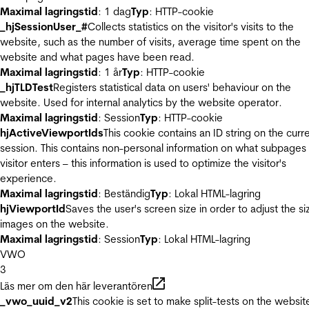
Maximal lagringstid
: 1 dag
Typ
: HTTP-cookie
_hjSessionUser_#
Collects statistics on the visitor's visits to the
website, such as the number of visits, average time spent on the
website and what pages have been read.
Maximal lagringstid
: 1 år
Typ
: HTTP-cookie
_hjTLDTest
Registers statistical data on users' behaviour on the
website. Used for internal analytics by the website operator.
Maximal lagringstid
: Session
Typ
: HTTP-cookie
hjActiveViewportIds
This cookie contains an ID string on the curr
session. This contains non-personal information on what subpages
visitor enters – this information is used to optimize the visitor's
experience.
Maximal lagringstid
: Beständig
Typ
: Lokal HTML-lagring
hjViewportId
Saves the user's screen size in order to adjust the si
images on the website.
Maximal lagringstid
: Session
Typ
: Lokal HTML-lagring
VWO
3
Läs mer om den här leverantören
_vwo_uuid_v2
This cookie is set to make split-tests on the websit