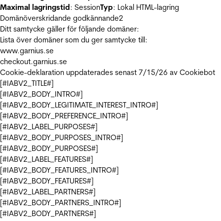
Maximal lagringstid
: Session
Typ
: Lokal HTML-lagring
Domänöverskridande godkännande
2
Ditt samtycke gäller för följande domäner:
Lista över domäner som du ger samtycke till:
www.garnius.se
checkout.garnius.se
Cookie-deklaration uppdaterades senast 7/15/26 av
Cookiebot
[#IABV2_TITLE#]
[#IABV2_BODY_INTRO#]
[#IABV2_BODY_LEGITIMATE_INTEREST_INTRO#]
[#IABV2_BODY_PREFERENCE_INTRO#]
[#IABV2_LABEL_PURPOSES#]
[#IABV2_BODY_PURPOSES_INTRO#]
[#IABV2_BODY_PURPOSES#]
[#IABV2_LABEL_FEATURES#]
[#IABV2_BODY_FEATURES_INTRO#]
[#IABV2_BODY_FEATURES#]
[#IABV2_LABEL_PARTNERS#]
[#IABV2_BODY_PARTNERS_INTRO#]
[#IABV2_BODY_PARTNERS#]