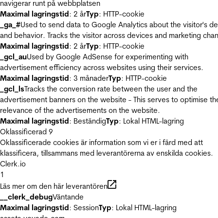
navigerar runt på webbplatsen
Maximal lagringstid
: 2 år
Typ
: HTTP-cookie
_ga_#
Used to send data to Google Analytics about the visitor's d
and behavior. Tracks the visitor across devices and marketing chan
Maximal lagringstid
: 2 år
Typ
: HTTP-cookie
_gcl_au
Used by Google AdSense for experimenting with
advertisement efficiency across websites using their services.
Maximal lagringstid
: 3 månader
Typ
: HTTP-cookie
_gcl_ls
Tracks the conversion rate between the user and the
advertisement banners on the website - This serves to optimise th
relevance of the advertisements on the website.
Maximal lagringstid
: Beständig
Typ
: Lokal HTML-lagring
Oklassificerad
9
Oklassificerade cookies är information som vi er i färd med att
klassificera, tillsammans med leverantörerna av enskilda cookies.
Clerk.io
1
Läs mer om den här leverantören
__clerk_debug
Väntande
Maximal lagringstid
: Session
Typ
: Lokal HTML-lagring