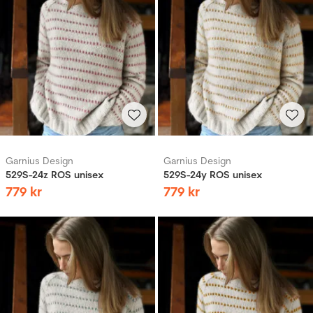
Garnius Design
Garnius Design
529S-24z ROS unisex
529S-24y ROS unisex
779
kr
779
kr