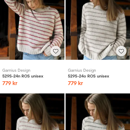
Garnius Design
Garnius Design
529S-24n ROS unisex
529S-24o ROS unisex
779
kr
779
kr