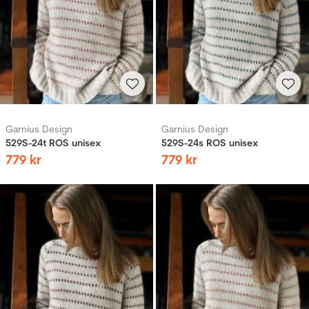
Garnius Design
Garnius Design
529S-24t ROS unisex
529S-24s ROS unisex
779
kr
779
kr