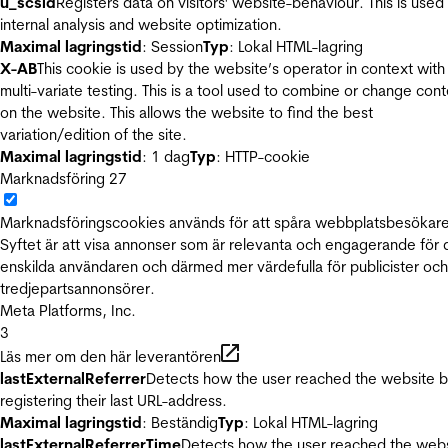
u_scsid
Registers data on visitors' website-behaviour. This is used 
internal analysis and website optimization.
Maximal lagringstid
: Session
Typ
: Lokal HTML-lagring
X-AB
This cookie is used by the website’s operator in context with
multi-variate testing. This is a tool used to combine or change con
on the website. This allows the website to find the best
variation/edition of the site.
Maximal lagringstid
: 1 dag
Typ
: HTTP-cookie
Marknadsföring
27
Marknadsföringscookies används för att spåra webbplatsbesökare
Syftet är att visa annonser som är relevanta och engagerande för
enskilda användaren och därmed mer värdefulla för publicister och
tredjepartsannonsörer.
Meta Platforms, Inc.
3
Läs mer om den här leverantören
lastExternalReferrer
Detects how the user reached the website 
registering their last URL-address.
Maximal lagringstid
: Beständig
Typ
: Lokal HTML-lagring
lastExternalReferrerTime
Detects how the user reached the web