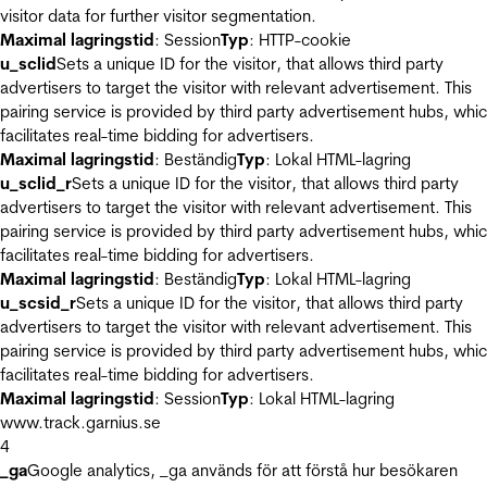
visitor data for further visitor segmentation.
Maximal lagringstid
: Session
Typ
: HTTP-cookie
u_sclid
Sets a unique ID for the visitor, that allows third party
advertisers to target the visitor with relevant advertisement. This
pairing service is provided by third party advertisement hubs, whi
facilitates real-time bidding for advertisers.
Maximal lagringstid
: Beständig
Typ
: Lokal HTML-lagring
u_sclid_r
Sets a unique ID for the visitor, that allows third party
advertisers to target the visitor with relevant advertisement. This
pairing service is provided by third party advertisement hubs, whi
facilitates real-time bidding for advertisers.
Maximal lagringstid
: Beständig
Typ
: Lokal HTML-lagring
u_scsid_r
Sets a unique ID for the visitor, that allows third party
advertisers to target the visitor with relevant advertisement. This
pairing service is provided by third party advertisement hubs, whi
facilitates real-time bidding for advertisers.
Maximal lagringstid
: Session
Typ
: Lokal HTML-lagring
www.track.garnius.se
4
_ga
Google analytics, _ga används för att förstå hur besökaren