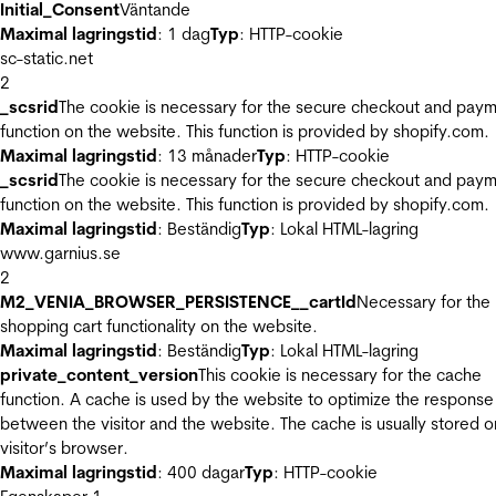
Initial_Consent
Väntande
Maximal lagringstid
: 1 dag
Typ
: HTTP-cookie
sc-static.net
2
_scsrid
The cookie is necessary for the secure checkout and pay
function on the website. This function is provided by shopify.com.
Maximal lagringstid
: 13 månader
Typ
: HTTP-cookie
_scsrid
The cookie is necessary for the secure checkout and pay
function on the website. This function is provided by shopify.com.
Maximal lagringstid
: Beständig
Typ
: Lokal HTML-lagring
www.garnius.se
2
M2_VENIA_BROWSER_PERSISTENCE__cartId
Necessary for the
shopping cart functionality on the website.
Maximal lagringstid
: Beständig
Typ
: Lokal HTML-lagring
private_content_version
This cookie is necessary for the cache
function. A cache is used by the website to optimize the response
between the visitor and the website. The cache is usually stored o
visitor’s browser.
Maximal lagringstid
: 400 dagar
Typ
: HTTP-cookie