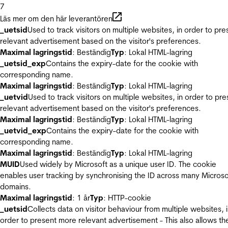
7
Läs mer om den här leverantören
_uetsid
Used to track visitors on multiple websites, in order to pre
relevant advertisement based on the visitor's preferences.
Maximal lagringstid
: Beständig
Typ
: Lokal HTML-lagring
_uetsid_exp
Contains the expiry-date for the cookie with
corresponding name.
Maximal lagringstid
: Beständig
Typ
: Lokal HTML-lagring
_uetvid
Used to track visitors on multiple websites, in order to pre
relevant advertisement based on the visitor's preferences.
Maximal lagringstid
: Beständig
Typ
: Lokal HTML-lagring
_uetvid_exp
Contains the expiry-date for the cookie with
corresponding name.
Maximal lagringstid
: Beständig
Typ
: Lokal HTML-lagring
MUID
Used widely by Microsoft as a unique user ID. The cookie
enables user tracking by synchronising the ID across many Microso
domains.
Maximal lagringstid
: 1 år
Typ
: HTTP-cookie
_uetsid
Collects data on visitor behaviour from multiple websites, 
order to present more relevant advertisement - This also allows th