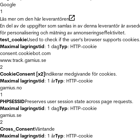
Google
1
Läs mer om den här leverantören
En del av de uppgifter som samlas in av denna leverantör är avse
för personalisering och mätning av annonseringseffektivitet.
test_cookie
Used to check if the user's browser supports cookies
Maximal lagringstid
: 1 dag
Typ
: HTTP-cookie
consent.cookiebot.com
www.track.garnius.se
2
CookieConsent [x2]
Indikerar medgivande för cookies.
Maximal lagringstid
: 1 år
Typ
: HTTP-cookie
garnius.no
1
PHPSESSID
Preserves user session state across page requests.
Maximal lagringstid
: 1 dag
Typ
: HTTP-cookie
garnius.se
2
Cross_Consent
Väntande
Maximal lagringstid
: 1 år
Typ
: HTTP-cookie