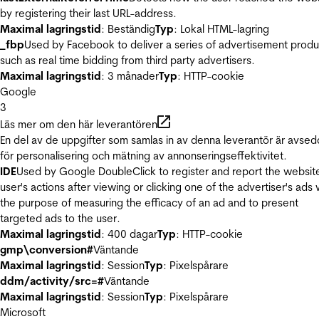
by registering their last URL-address.
Maximal lagringstid
: Beständig
Typ
: Lokal HTML-lagring
_fbp
Used by Facebook to deliver a series of advertisement produ
such as real time bidding from third party advertisers.
Maximal lagringstid
: 3 månader
Typ
: HTTP-cookie
Google
3
Läs mer om den här leverantören
En del av de uppgifter som samlas in av denna leverantör är avse
för personalisering och mätning av annonseringseffektivitet.
IDE
Used by Google DoubleClick to register and report the websit
user's actions after viewing or clicking one of the advertiser's ads 
the purpose of measuring the efficacy of an ad and to present
targeted ads to the user.
Maximal lagringstid
: 400 dagar
Typ
: HTTP-cookie
gmp\conversion#
Väntande
Maximal lagringstid
: Session
Typ
: Pixelspårare
ddm/activity/src=#
Väntande
Maximal lagringstid
: Session
Typ
: Pixelspårare
Microsoft