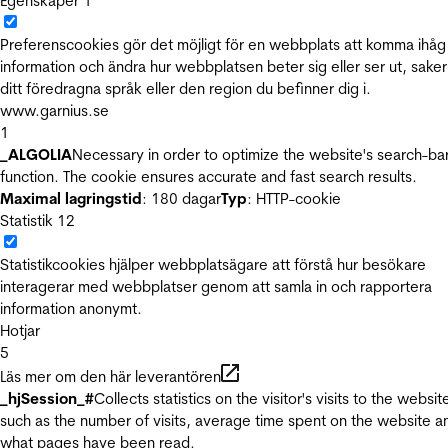
Egenskaper
1
Preferenscookies gör det möjligt för en webbplats att komma ihåg
information och ändra hur webbplatsen beter sig eller ser ut, sake
ditt föredragna språk eller den region du befinner dig i.
www.garnius.se
1
_ALGOLIA
Necessary in order to optimize the website's search-ba
function. The cookie ensures accurate and fast search results.
Maximal lagringstid
: 180 dagar
Typ
: HTTP-cookie
Statistik
12
Statistikcookies hjälper webbplatsägare att förstå hur besökare
interagerar med webbplatser genom att samla in och rapportera
information anonymt.
Hotjar
5
Läs mer om den här leverantören
_hjSession_#
Collects statistics on the visitor's visits to the websit
such as the number of visits, average time spent on the website a
what pages have been read.