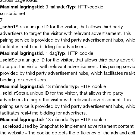
across page loads.
Maximal lagringstid
: 3 månader
Typ
: HTTP-cookie
sc-static.net
7
_schn1
Sets a unique ID for the visitor, that allows third party
advertisers to target the visitor with relevant advertisement. This
pairing service is provided by third party advertisement hubs, whi
facilitates real-time bidding for advertisers.
Maximal lagringstid
: 1 dag
Typ
: HTTP-cookie
_scid
Sets a unique ID for the visitor, that allows third party advert
to target the visitor with relevant advertisement. This pairing servic
provided by third party advertisement hubs, which facilitates real-
bidding for advertisers.
Maximal lagringstid
: 13 månader
Typ
: HTTP-cookie
_scid_r
Sets a unique ID for the visitor, that allows third party
advertisers to target the visitor with relevant advertisement. This
pairing service is provided by third party advertisement hubs, whi
facilitates real-time bidding for advertisers.
Maximal lagringstid
: 13 månader
Typ
: HTTP-cookie
_screload
Used by Snapchat to implement advertisement content
the website - The cookie detects the efficiency of the ads and col