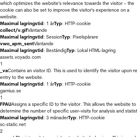
which optimizes the website's relevance towards the visitor – the
cookie can also be set to improve the visitor's experience on a
website.
Maximal lagringstid
: 1 år
Typ
: HTTP-cookie
collect/v.gif
Väntande
Maximal lagringstid
: Session
Typ
: Pixelspårare
vwo_apm_sent
Väntande
Maximal lagringstid
: Beständig
Typ
: Lokal HTML-lagring
assets.voyado.com
1
_va
Contains an visitor ID. This is used to identify the visitor upon r
entry to the website.
Maximal lagringstid
: 1 år
Typ
: HTTP-cookie
garnius.se
1
FPAU
Assigns a specific ID to the visitor. This allows the website to
determine the number of specific user-visits for analysis and statist
Maximal lagringstid
: 3 månader
Typ
: HTTP-cookie
sc-static.net
2