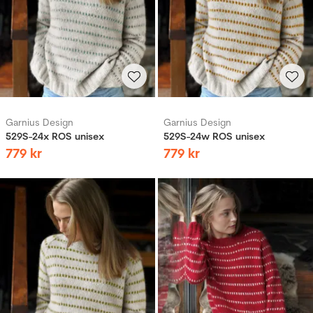
Garnius Design
Garnius Design
529S-24x ROS unisex
529S-24w ROS unisex
779
kr
779
kr