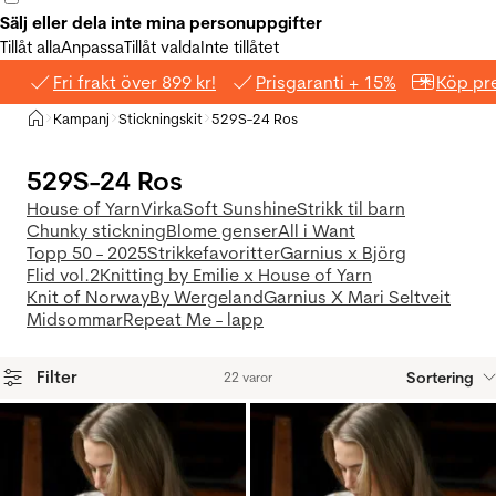
Sälj eller dela inte mina personuppgifter
Tillåt alla
Anpassa
Tillåt valda
Inte tillåtet
Fri frakt över 899 kr!
Prisgaranti + 15%
Köp pre
Hem
Kampanj
Stickningskit
529S-24 Ros
>
>
>
529S-24 Ros
House of Yarn
Virka
Soft Sunshine
Strikk til barn
Chunky stickning
Blome genser
All i Want
Topp 50 - 2025
Strikkefavoritter
Garnius x Björg
Flid vol.2
Knitting by Emilie x House of Yarn
Knit of Norway
By Wergeland
Garnius X Mari Seltveit
Midsommar
Repeat Me - lapp
Filter
Sortering
22 varor
Produkter