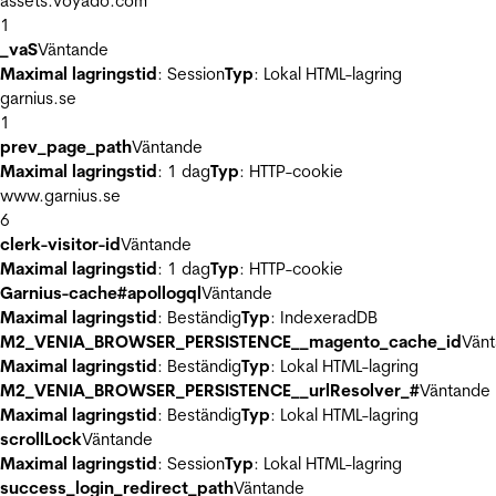
assets.voyado.com
1
_vaS
Väntande
Maximal lagringstid
: Session
Typ
: Lokal HTML-lagring
garnius.se
1
prev_page_path
Väntande
Maximal lagringstid
: 1 dag
Typ
: HTTP-cookie
www.garnius.se
6
clerk-visitor-id
Väntande
Maximal lagringstid
: 1 dag
Typ
: HTTP-cookie
Garnius-cache#apollogql
Väntande
Maximal lagringstid
: Beständig
Typ
: IndexeradDB
M2_VENIA_BROWSER_PERSISTENCE__magento_cache_id
Vän
Maximal lagringstid
: Beständig
Typ
: Lokal HTML-lagring
M2_VENIA_BROWSER_PERSISTENCE__urlResolver_#
Väntande
Maximal lagringstid
: Beständig
Typ
: Lokal HTML-lagring
scrollLock
Väntande
Maximal lagringstid
: Session
Typ
: Lokal HTML-lagring
success_login_redirect_path
Väntande