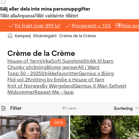
Sälj eller dela inte mina personuppgifter
Tillåt alla
Anpassa
Tillåt valda
Inte tillåtet
Fri frakt över 899 kr!
Prisgaranti + 15%
Köp pre
Hem
Kampanj
Stickningskit
Crème de la Crème
>
>
>
Crème de la Crème
House of Yarn
Virka
Soft Sunshine
Strikk til barn
Chunky stickning
Blome genser
All i Want
Topp 50 - 2025
Strikkefavoritter
Garnius x Björg
Flid vol.2
Knitting by Emilie x House of Yarn
Knit of Norway
By Wergeland
Garnius X Mari Seltveit
Midsommar
Repeat Me - lapp
Filter
Sortering
81 varor
Produkter
-36%