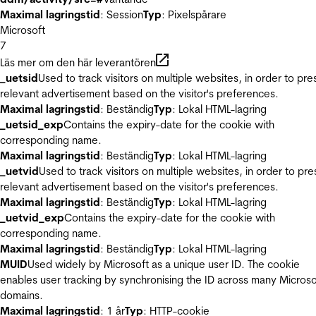
Maximal lagringstid
: Session
Typ
: Pixelspårare
Microsoft
7
Läs mer om den här leverantören
_uetsid
Used to track visitors on multiple websites, in order to pre
relevant advertisement based on the visitor's preferences.
Maximal lagringstid
: Beständig
Typ
: Lokal HTML-lagring
_uetsid_exp
Contains the expiry-date for the cookie with
corresponding name.
Maximal lagringstid
: Beständig
Typ
: Lokal HTML-lagring
_uetvid
Used to track visitors on multiple websites, in order to pre
relevant advertisement based on the visitor's preferences.
Maximal lagringstid
: Beständig
Typ
: Lokal HTML-lagring
_uetvid_exp
Contains the expiry-date for the cookie with
corresponding name.
Maximal lagringstid
: Beständig
Typ
: Lokal HTML-lagring
MUID
Used widely by Microsoft as a unique user ID. The cookie
enables user tracking by synchronising the ID across many Microso
domains.
Maximal lagringstid
: 1 år
Typ
: HTTP-cookie