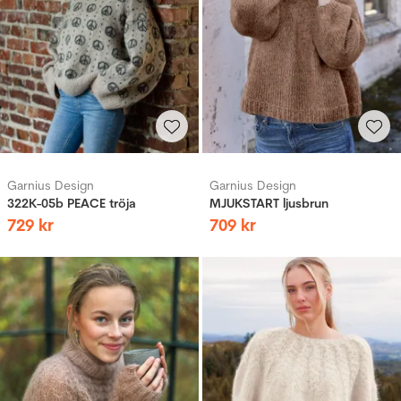
Garnius Design
Garnius Design
322K-05b PEACE tröja
MJUKSTART ljusbrun
729
kr
709
kr