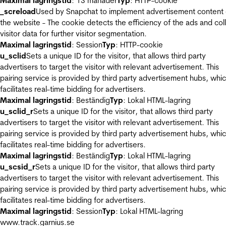
Maximal lagringstid
: 13 månader
Typ
: HTTP-cookie
_screload
Used by Snapchat to implement advertisement content
the website - The cookie detects the efficiency of the ads and col
visitor data for further visitor segmentation.
Maximal lagringstid
: Session
Typ
: HTTP-cookie
u_sclid
Sets a unique ID for the visitor, that allows third party
advertisers to target the visitor with relevant advertisement. This
pairing service is provided by third party advertisement hubs, whi
facilitates real-time bidding for advertisers.
Maximal lagringstid
: Beständig
Typ
: Lokal HTML-lagring
u_sclid_r
Sets a unique ID for the visitor, that allows third party
advertisers to target the visitor with relevant advertisement. This
pairing service is provided by third party advertisement hubs, whi
facilitates real-time bidding for advertisers.
Maximal lagringstid
: Beständig
Typ
: Lokal HTML-lagring
u_scsid_r
Sets a unique ID for the visitor, that allows third party
advertisers to target the visitor with relevant advertisement. This
pairing service is provided by third party advertisement hubs, whi
facilitates real-time bidding for advertisers.
Maximal lagringstid
: Session
Typ
: Lokal HTML-lagring
www.track.garnius.se