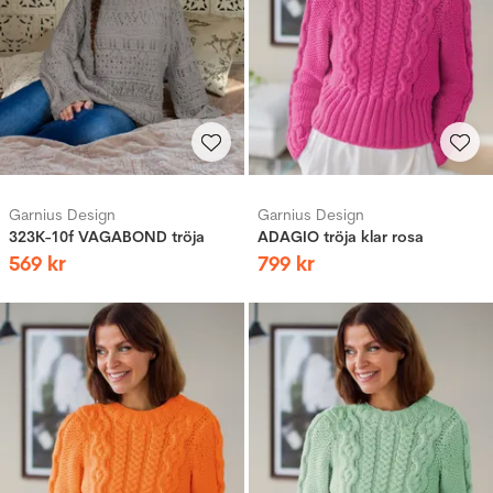
Garnius Design
Garnius Design
323K-10f VAGABOND tröja
ADAGIO tröja klar rosa
569
kr
799
kr