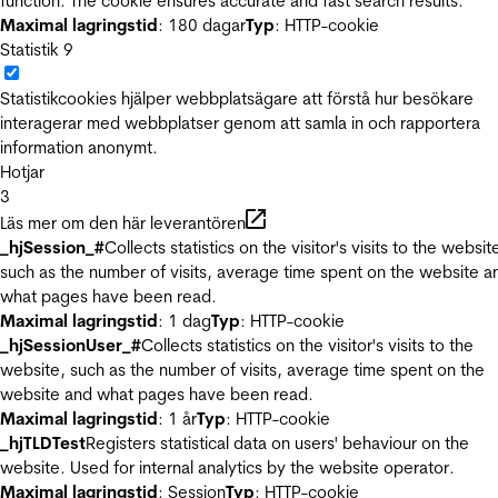
function. The cookie ensures accurate and fast search results.
Maximal lagringstid
: 180 dagar
Typ
: HTTP-cookie
Statistik
9
Statistikcookies hjälper webbplatsägare att förstå hur besökare
interagerar med webbplatser genom att samla in och rapportera
information anonymt.
Hotjar
3
Läs mer om den här leverantören
_hjSession_#
Collects statistics on the visitor's visits to the websit
such as the number of visits, average time spent on the website a
what pages have been read.
Maximal lagringstid
: 1 dag
Typ
: HTTP-cookie
_hjSessionUser_#
Collects statistics on the visitor's visits to the
website, such as the number of visits, average time spent on the
website and what pages have been read.
Maximal lagringstid
: 1 år
Typ
: HTTP-cookie
_hjTLDTest
Registers statistical data on users' behaviour on the
website. Used for internal analytics by the website operator.
Maximal lagringstid
: Session
Typ
: HTTP-cookie