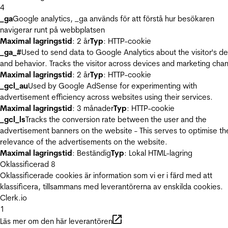
4
_ga
Google analytics, _ga används för att förstå hur besökaren
navigerar runt på webbplatsen
Maximal lagringstid
: 2 år
Typ
: HTTP-cookie
_ga_#
Used to send data to Google Analytics about the visitor's d
and behavior. Tracks the visitor across devices and marketing chan
Maximal lagringstid
: 2 år
Typ
: HTTP-cookie
_gcl_au
Used by Google AdSense for experimenting with
advertisement efficiency across websites using their services.
Maximal lagringstid
: 3 månader
Typ
: HTTP-cookie
_gcl_ls
Tracks the conversion rate between the user and the
advertisement banners on the website - This serves to optimise th
relevance of the advertisements on the website.
Maximal lagringstid
: Beständig
Typ
: Lokal HTML-lagring
Oklassificerad
8
Oklassificerade cookies är information som vi er i färd med att
klassificera, tillsammans med leverantörerna av enskilda cookies.
Clerk.io
1
Läs mer om den här leverantören