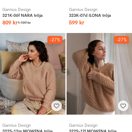
Garnius Design
Garnius Design
321K-06f NARA tröja
323K-07d ILONA tröja
809
kr
599
kr
1
109
kr
-27%
-27%
Garnius Design
Garnius Design
322S-12m MOWENA tröja
322S-12l MOWENA tröja