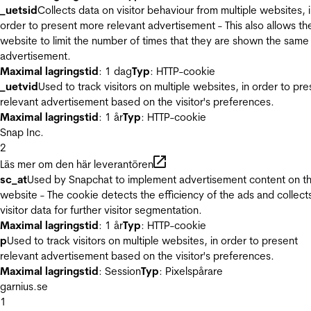
_uetsid
Collects data on visitor behaviour from multiple websites, 
order to present more relevant advertisement - This also allows th
website to limit the number of times that they are shown the same
advertisement.
Maximal lagringstid
: 1 dag
Typ
: HTTP-cookie
_uetvid
Used to track visitors on multiple websites, in order to pre
relevant advertisement based on the visitor's preferences.
Maximal lagringstid
: 1 år
Typ
: HTTP-cookie
Snap Inc.
2
Läs mer om den här leverantören
sc_at
Used by Snapchat to implement advertisement content on t
website - The cookie detects the efficiency of the ads and collect
visitor data for further visitor segmentation.
Maximal lagringstid
: 1 år
Typ
: HTTP-cookie
p
Used to track visitors on multiple websites, in order to present
relevant advertisement based on the visitor's preferences.
Maximal lagringstid
: Session
Typ
: Pixelspårare
garnius.se
1