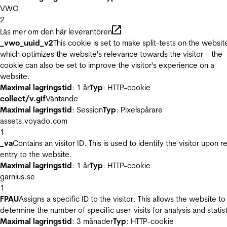
VWO
2
Läs mer om den här leverantören
_vwo_uuid_v2
This cookie is set to make split-tests on the websit
which optimizes the website's relevance towards the visitor – the
cookie can also be set to improve the visitor's experience on a
website.
Maximal lagringstid
: 1 år
Typ
: HTTP-cookie
collect/v.gif
Väntande
Maximal lagringstid
: Session
Typ
: Pixelspårare
assets.voyado.com
1
_va
Contains an visitor ID. This is used to identify the visitor upon r
entry to the website.
Maximal lagringstid
: 1 år
Typ
: HTTP-cookie
garnius.se
1
FPAU
Assigns a specific ID to the visitor. This allows the website to
determine the number of specific user-visits for analysis and statist
Maximal lagringstid
: 3 månader
Typ
: HTTP-cookie