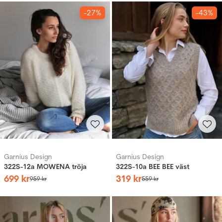
-27%
-43%
Garnius Design
Garnius Design
322S-12a MOWENA tröja
322S-10a BEE BEE väst
699
kr
319
kr
959
kr
559
kr