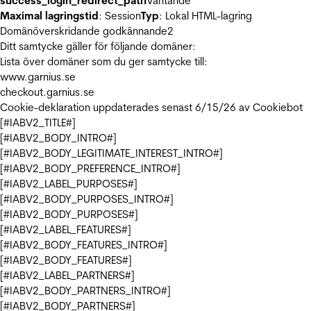
success_login_redirect_path
Väntande
Maximal lagringstid
: Session
Typ
: Lokal HTML-lagring
Domänöverskridande godkännande
2
Ditt samtycke gäller för följande domäner:
Lista över domäner som du ger samtycke till:
www.garnius.se
checkout.garnius.se
Cookie-deklaration uppdaterades senast 6/15/26 av
Cookiebot
[#IABV2_TITLE#]
[#IABV2_BODY_INTRO#]
[#IABV2_BODY_LEGITIMATE_INTEREST_INTRO#]
[#IABV2_BODY_PREFERENCE_INTRO#]
[#IABV2_LABEL_PURPOSES#]
[#IABV2_BODY_PURPOSES_INTRO#]
[#IABV2_BODY_PURPOSES#]
[#IABV2_LABEL_FEATURES#]
[#IABV2_BODY_FEATURES_INTRO#]
[#IABV2_BODY_FEATURES#]
[#IABV2_LABEL_PARTNERS#]
[#IABV2_BODY_PARTNERS_INTRO#]
[#IABV2_BODY_PARTNERS#]