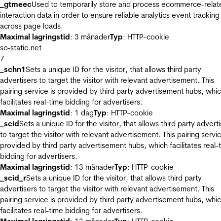
_gtmeec
Used to temporarily store and process ecommerce-relat
interaction data in order to ensure reliable analytics event tracking
across page loads.
Maximal lagringstid
: 3 månader
Typ
: HTTP-cookie
sc-static.net
7
_schn1
Sets a unique ID for the visitor, that allows third party
advertisers to target the visitor with relevant advertisement. This
pairing service is provided by third party advertisement hubs, whi
facilitates real-time bidding for advertisers.
Maximal lagringstid
: 1 dag
Typ
: HTTP-cookie
_scid
Sets a unique ID for the visitor, that allows third party advert
to target the visitor with relevant advertisement. This pairing servic
provided by third party advertisement hubs, which facilitates real-
bidding for advertisers.
Maximal lagringstid
: 13 månader
Typ
: HTTP-cookie
_scid_r
Sets a unique ID for the visitor, that allows third party
advertisers to target the visitor with relevant advertisement. This
pairing service is provided by third party advertisement hubs, whi
facilitates real-time bidding for advertisers.