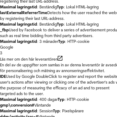
registering their last URL-address.
Maximal lagringstid
: Beständig
Typ
: Lokal HTML-lagring
lastExternalReferrerTime
Detects how the user reached the web
by registering their last URL-address.
Maximal lagringstid
: Beständig
Typ
: Lokal HTML-lagring
_fbp
Used by Facebook to deliver a series of advertisement produ
such as real time bidding from third party advertisers.
Maximal lagringstid
: 3 månader
Typ
: HTTP-cookie
Google
3
Läs mer om den här leverantören
En del av de uppgifter som samlas in av denna leverantör är avse
för personalisering och mätning av annonseringseffektivitet.
IDE
Used by Google DoubleClick to register and report the websit
user's actions after viewing or clicking one of the advertiser's ads 
the purpose of measuring the efficacy of an ad and to present
targeted ads to the user.
Maximal lagringstid
: 400 dagar
Typ
: HTTP-cookie
gmp\conversion#
Väntande
Maximal lagringstid
: Session
Typ
: Pixelspårare
ddm/activity/src=#
Väntande