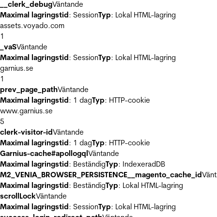
__clerk_debug
Väntande
Maximal lagringstid
: Session
Typ
: Lokal HTML-lagring
assets.voyado.com
1
_vaS
Väntande
Maximal lagringstid
: Session
Typ
: Lokal HTML-lagring
garnius.se
1
prev_page_path
Väntande
Maximal lagringstid
: 1 dag
Typ
: HTTP-cookie
www.garnius.se
5
clerk-visitor-id
Väntande
Maximal lagringstid
: 1 dag
Typ
: HTTP-cookie
Garnius-cache#apollogql
Väntande
Maximal lagringstid
: Beständig
Typ
: IndexeradDB
M2_VENIA_BROWSER_PERSISTENCE__magento_cache_id
Vän
Maximal lagringstid
: Beständig
Typ
: Lokal HTML-lagring
scrollLock
Väntande
Maximal lagringstid
: Session
Typ
: Lokal HTML-lagring