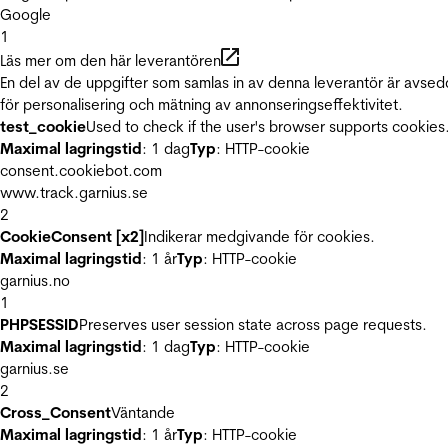
Google
1
Läs mer om den här leverantören
En del av de uppgifter som samlas in av denna leverantör är avse
för personalisering och mätning av annonseringseffektivitet.
test_cookie
Used to check if the user's browser supports cookies
Maximal lagringstid
: 1 dag
Typ
: HTTP-cookie
consent.cookiebot.com
www.track.garnius.se
2
CookieConsent [x2]
Indikerar medgivande för cookies.
Maximal lagringstid
: 1 år
Typ
: HTTP-cookie
garnius.no
1
PHPSESSID
Preserves user session state across page requests.
Maximal lagringstid
: 1 dag
Typ
: HTTP-cookie
garnius.se
2
Cross_Consent
Väntande
Maximal lagringstid
: 1 år
Typ
: HTTP-cookie