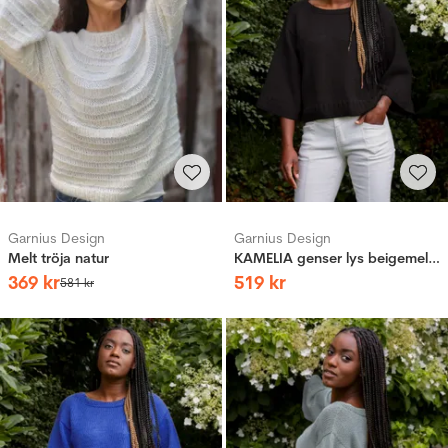
Garnius Design
Garnius Design
Melt tröja natur
KAMELIA genser lys beigemelert
369
kr
519
kr
581
kr