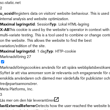
sc-static.net
2
u_scsid
Registers data on visitors' website-behaviour. This is used 
internal analysis and website optimization.
Maximal lagringstid
: Session
Typ
: Lokal HTML-lagring
X-AB
This cookie is used by the website’s operator in context with
multi-variate testing. This is a tool used to combine or change con
on the website. This allows the website to find the best
variation/edition of the site.
Maximal lagringstid
: 1 dag
Typ
: HTTP-cookie
Marknadsföring
27
Marknadsföringscookies används för att spåra webbplatsbesökare
Syftet är att visa annonser som är relevanta och engagerande för
enskilda användaren och därmed mer värdefulla för publicister och
tredjepartsannonsörer.
Meta Platforms, Inc.
3
Läs mer om den här leverantören
lastExternalReferrer
Detects how the user reached the website 