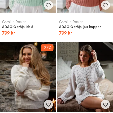
Garnius Design
Garnius Design
ADAGIO tröja isblå
ADAGIO tröja ljus koppar
799
kr
799
kr
-27%