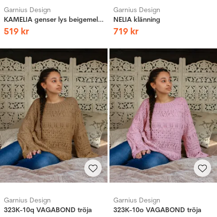
Garnius Design
Garnius Design
KAMELIA genser lys beigemelert
NELIA klänning
519
kr
719
kr
Garnius Design
Garnius Design
323K-10q VAGABOND tröja
323K-10o VAGABOND tröja