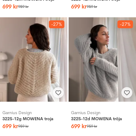
699
kr
699
kr
959
kr
959
kr
-27%
-27%
Garnius Design
Garnius Design
322S-12g MOWENA troja
322S-12d MOWENA tröja
699
kr
699
kr
959
kr
959
kr