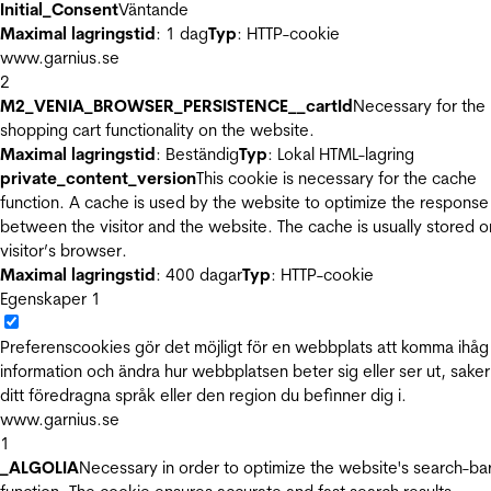
Initial_Consent
Väntande
Maximal lagringstid
: 1 dag
Typ
: HTTP-cookie
www.garnius.se
2
M2_VENIA_BROWSER_PERSISTENCE__cartId
Necessary for the
shopping cart functionality on the website.
Maximal lagringstid
: Beständig
Typ
: Lokal HTML-lagring
private_content_version
This cookie is necessary for the cache
function. A cache is used by the website to optimize the response
between the visitor and the website. The cache is usually stored o
visitor’s browser.
Maximal lagringstid
: 400 dagar
Typ
: HTTP-cookie
Egenskaper
1
Preferenscookies gör det möjligt för en webbplats att komma ihåg
information och ändra hur webbplatsen beter sig eller ser ut, sake
ditt föredragna språk eller den region du befinner dig i.
www.garnius.se
1
_ALGOLIA
Necessary in order to optimize the website's search-ba