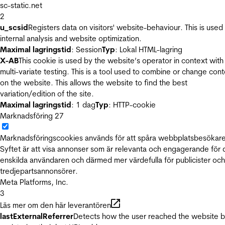
sc-static.net
2
u_scsid
Registers data on visitors' website-behaviour. This is used 
internal analysis and website optimization.
Maximal lagringstid
: Session
Typ
: Lokal HTML-lagring
X-AB
This cookie is used by the website’s operator in context with
multi-variate testing. This is a tool used to combine or change con
on the website. This allows the website to find the best
variation/edition of the site.
Maximal lagringstid
: 1 dag
Typ
: HTTP-cookie
Marknadsföring
27
Marknadsföringscookies används för att spåra webbplatsbesökare
Syftet är att visa annonser som är relevanta och engagerande för
enskilda användaren och därmed mer värdefulla för publicister och
tredjepartsannonsörer.
Meta Platforms, Inc.
3
Läs mer om den här leverantören
lastExternalReferrer
Detects how the user reached the website 