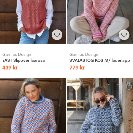
Garnius Design
Garnius Design
EAST Slipover laxrosa
SVALASTOG KOS M/ läderlapp
439
kr
779
kr