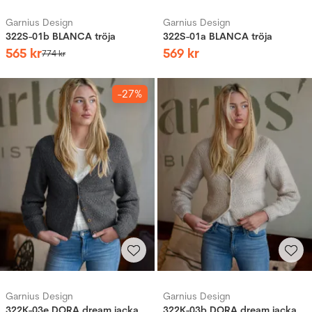
Garnius Design
Garnius Design
322S-01b BLANCA tröja
322S-01a BLANCA tröja
565
kr
569
kr
774
kr
-27%
Garnius Design
Garnius Design
322K-03e DORA dream jacka
322K-03b DORA dream jacka