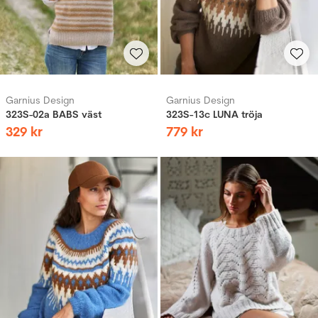
Garnius Design
Garnius Design
323S-02a BABS väst
323S-13c LUNA tröja
329
kr
779
kr