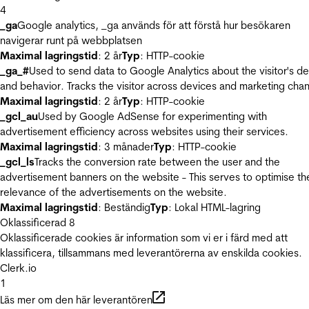
4
_ga
Google analytics, _ga används för att förstå hur besökaren
navigerar runt på webbplatsen
Maximal lagringstid
: 2 år
Typ
: HTTP-cookie
_ga_#
Used to send data to Google Analytics about the visitor's d
and behavior. Tracks the visitor across devices and marketing chan
Maximal lagringstid
: 2 år
Typ
: HTTP-cookie
_gcl_au
Used by Google AdSense for experimenting with
advertisement efficiency across websites using their services.
Maximal lagringstid
: 3 månader
Typ
: HTTP-cookie
_gcl_ls
Tracks the conversion rate between the user and the
advertisement banners on the website - This serves to optimise th
relevance of the advertisements on the website.
Maximal lagringstid
: Beständig
Typ
: Lokal HTML-lagring
Oklassificerad
8
Oklassificerade cookies är information som vi er i färd med att
klassificera, tillsammans med leverantörerna av enskilda cookies.
Clerk.io
1
Läs mer om den här leverantören