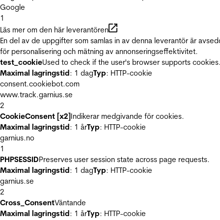
Google
1
Läs mer om den här leverantören
En del av de uppgifter som samlas in av denna leverantör är avse
för personalisering och mätning av annonseringseffektivitet.
test_cookie
Used to check if the user's browser supports cookies
Maximal lagringstid
: 1 dag
Typ
: HTTP-cookie
consent.cookiebot.com
www.track.garnius.se
2
CookieConsent [x2]
Indikerar medgivande för cookies.
Maximal lagringstid
: 1 år
Typ
: HTTP-cookie
garnius.no
1
PHPSESSID
Preserves user session state across page requests.
Maximal lagringstid
: 1 dag
Typ
: HTTP-cookie
garnius.se
2
Cross_Consent
Väntande
Maximal lagringstid
: 1 år
Typ
: HTTP-cookie