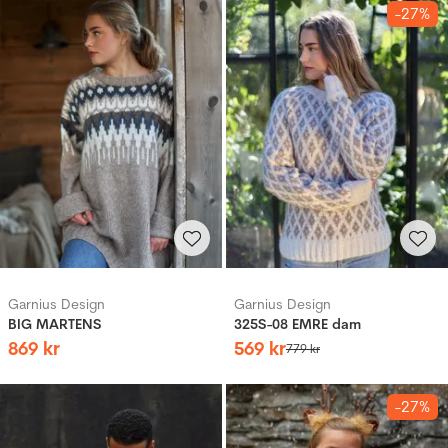
-27%
Garnius Design
Garnius Design
BIG MARTENS
325S-08 EMRE dam
869
kr
569
kr
779
kr
-27%