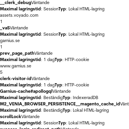
__clerk_debug
Väntande
Maximal lagringstid
: Session
Typ
: Lokal HTML-lagring
assets.voyado.com
1
_vaS
Väntande
Maximal lagringstid
: Session
Typ
: Lokal HTML-lagring
garnius.se
1
prev_page_path
Väntande
Maximal lagringstid
: 1 dag
Typ
: HTTP-cookie
www.garnius.se
5
clerk-visitor-id
Väntande
Maximal lagringstid
: 1 dag
Typ
: HTTP-cookie
Garnius-cache#apollogql
Väntande
Maximal lagringstid
: Beständig
Typ
: IndexeradDB
M2_VENIA_BROWSER_PERSISTENCE__magento_cache_id
Vän
Maximal lagringstid
: Beständig
Typ
: Lokal HTML-lagring
scrollLock
Väntande
Maximal lagringstid
: Session
Typ
: Lokal HTML-lagring