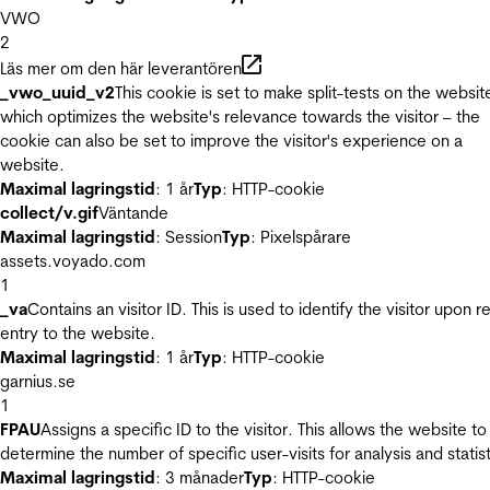
VWO
2
Läs mer om den här leverantören
_vwo_uuid_v2
This cookie is set to make split-tests on the websit
which optimizes the website's relevance towards the visitor – the
cookie can also be set to improve the visitor's experience on a
website.
Maximal lagringstid
: 1 år
Typ
: HTTP-cookie
collect/v.gif
Väntande
Maximal lagringstid
: Session
Typ
: Pixelspårare
assets.voyado.com
1
_va
Contains an visitor ID. This is used to identify the visitor upon r
entry to the website.
Maximal lagringstid
: 1 år
Typ
: HTTP-cookie
garnius.se
1
FPAU
Assigns a specific ID to the visitor. This allows the website to
determine the number of specific user-visits for analysis and statist
Maximal lagringstid
: 3 månader
Typ
: HTTP-cookie