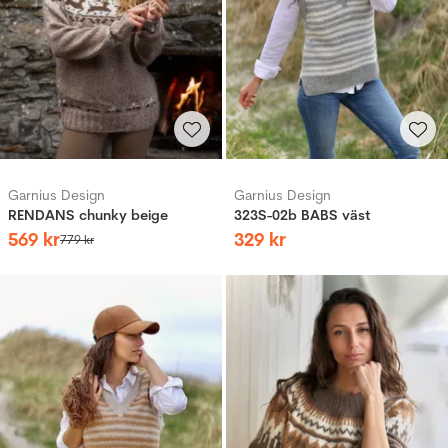
Garnius Design
Garnius Design
RENDANS chunky beige
323S-02b BABS väst
569
kr
329
kr
779
kr