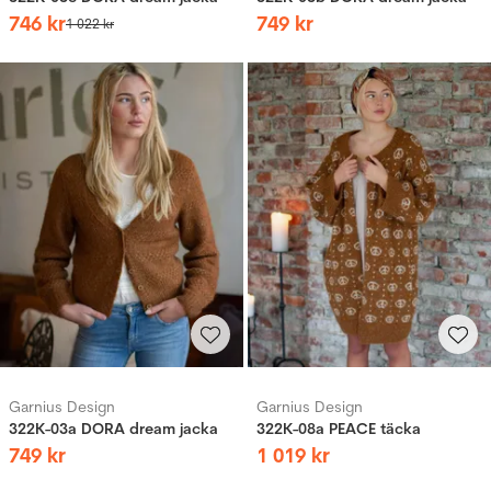
746
kr
749
kr
1
022
kr
Garnius Design
Garnius Design
322K-03a DORA dream jacka
322K-08a PEACE täcka
749
kr
1
019
kr