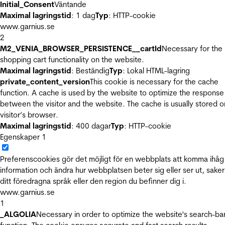
Initial_Consent
Väntande
Maximal lagringstid
: 1 dag
Typ
: HTTP-cookie
www.garnius.se
2
M2_VENIA_BROWSER_PERSISTENCE__cartId
Necessary for the
shopping cart functionality on the website.
Maximal lagringstid
: Beständig
Typ
: Lokal HTML-lagring
private_content_version
This cookie is necessary for the cache
function. A cache is used by the website to optimize the response
between the visitor and the website. The cache is usually stored o
visitor’s browser.
Maximal lagringstid
: 400 dagar
Typ
: HTTP-cookie
Egenskaper
1
Preferenscookies gör det möjligt för en webbplats att komma ihåg
information och ändra hur webbplatsen beter sig eller ser ut, sake
ditt föredragna språk eller den region du befinner dig i.
www.garnius.se
1
_ALGOLIA
Necessary in order to optimize the website's search-ba