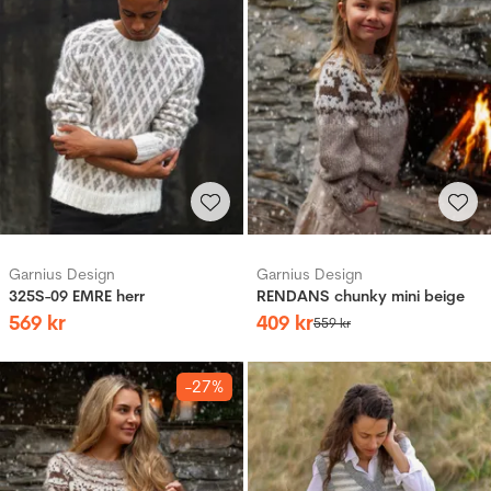
Garnius Design
Garnius Design
325S-09 EMRE herr
RENDANS chunky mini beige
569
kr
409
kr
559
kr
-27%