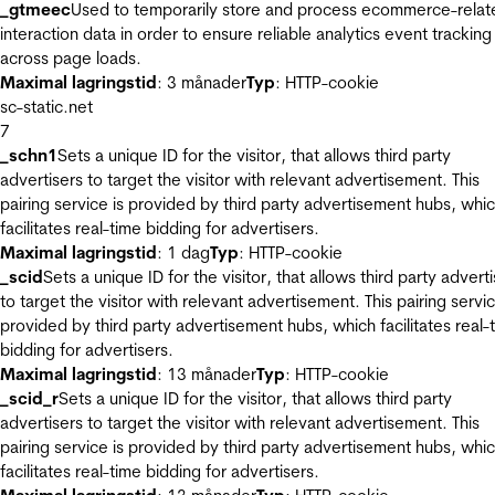
_gtmeec
Used to temporarily store and process ecommerce-relat
interaction data in order to ensure reliable analytics event tracking
across page loads.
Maximal lagringstid
: 3 månader
Typ
: HTTP-cookie
sc-static.net
7
_schn1
Sets a unique ID for the visitor, that allows third party
advertisers to target the visitor with relevant advertisement. This
pairing service is provided by third party advertisement hubs, whi
facilitates real-time bidding for advertisers.
Maximal lagringstid
: 1 dag
Typ
: HTTP-cookie
_scid
Sets a unique ID for the visitor, that allows third party advert
to target the visitor with relevant advertisement. This pairing servic
provided by third party advertisement hubs, which facilitates real-
bidding for advertisers.
Maximal lagringstid
: 13 månader
Typ
: HTTP-cookie
_scid_r
Sets a unique ID for the visitor, that allows third party
advertisers to target the visitor with relevant advertisement. This
pairing service is provided by third party advertisement hubs, whi
facilitates real-time bidding for advertisers.