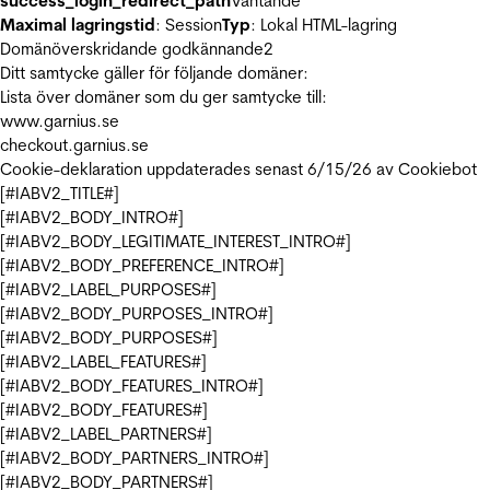
success_login_redirect_path
Väntande
Maximal lagringstid
: Session
Typ
: Lokal HTML-lagring
Domänöverskridande godkännande
2
Ditt samtycke gäller för följande domäner:
Lista över domäner som du ger samtycke till:
www.garnius.se
checkout.garnius.se
Cookie-deklaration uppdaterades senast 6/15/26 av
Cookiebot
[#IABV2_TITLE#]
[#IABV2_BODY_INTRO#]
[#IABV2_BODY_LEGITIMATE_INTEREST_INTRO#]
[#IABV2_BODY_PREFERENCE_INTRO#]
[#IABV2_LABEL_PURPOSES#]
[#IABV2_BODY_PURPOSES_INTRO#]
[#IABV2_BODY_PURPOSES#]
[#IABV2_LABEL_FEATURES#]
[#IABV2_BODY_FEATURES_INTRO#]
[#IABV2_BODY_FEATURES#]
[#IABV2_LABEL_PARTNERS#]
[#IABV2_BODY_PARTNERS_INTRO#]
[#IABV2_BODY_PARTNERS#]