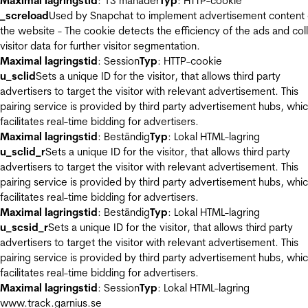
Maximal lagringstid
: 13 månader
Typ
: HTTP-cookie
_screload
Used by Snapchat to implement advertisement content
the website - The cookie detects the efficiency of the ads and col
visitor data for further visitor segmentation.
Maximal lagringstid
: Session
Typ
: HTTP-cookie
u_sclid
Sets a unique ID for the visitor, that allows third party
advertisers to target the visitor with relevant advertisement. This
pairing service is provided by third party advertisement hubs, whi
facilitates real-time bidding for advertisers.
Maximal lagringstid
: Beständig
Typ
: Lokal HTML-lagring
u_sclid_r
Sets a unique ID for the visitor, that allows third party
advertisers to target the visitor with relevant advertisement. This
pairing service is provided by third party advertisement hubs, whi
facilitates real-time bidding for advertisers.
Maximal lagringstid
: Beständig
Typ
: Lokal HTML-lagring
u_scsid_r
Sets a unique ID for the visitor, that allows third party
advertisers to target the visitor with relevant advertisement. This
pairing service is provided by third party advertisement hubs, whi
facilitates real-time bidding for advertisers.
Maximal lagringstid
: Session
Typ
: Lokal HTML-lagring
www.track.garnius.se