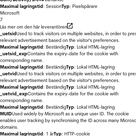
Maximal lagringstid
: Session
Typ
: Pixelspårare
Microsoft
7
Läs mer om den här leverantören
_uetsid
Used to track visitors on multiple websites, in order to pre
relevant advertisement based on the visitor's preferences.
Maximal lagringstid
: Beständig
Typ
: Lokal HTML-lagring
_uetsid_exp
Contains the expiry-date for the cookie with
corresponding name.
Maximal lagringstid
: Beständig
Typ
: Lokal HTML-lagring
_uetvid
Used to track visitors on multiple websites, in order to pre
relevant advertisement based on the visitor's preferences.
Maximal lagringstid
: Beständig
Typ
: Lokal HTML-lagring
_uetvid_exp
Contains the expiry-date for the cookie with
corresponding name.
Maximal lagringstid
: Beständig
Typ
: Lokal HTML-lagring
MUID
Used widely by Microsoft as a unique user ID. The cookie
enables user tracking by synchronising the ID across many Microso
domains.
Maximal lagringstid
: 1 år
Typ
: HTTP-cookie