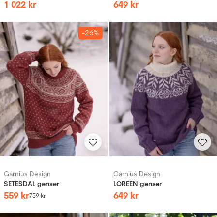
1
022
kr
649
kr
-26%
Garnius Design
Garnius Design
SETESDAL genser
LOREEN genser
559
kr
649
kr
759
kr