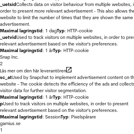
_uetsid
Collects data on visitor behaviour from multiple websites, 
order to present more relevant advertisement - This also allows th
website to limit the number of times that they are shown the same
advertisement.
Maximal lagringstid
: 1 dag
Typ
: HTTP-cookie
_uetvid
Used to track visitors on multiple websites, in order to pre
relevant advertisement based on the visitor's preferences.
Maximal lagringstid
: 1 år
Typ
: HTTP-cookie
Snap Inc.
2
Läs mer om den här leverantören
sc_at
Used by Snapchat to implement advertisement content on t
website - The cookie detects the efficiency of the ads and collect
visitor data for further visitor segmentation.
Maximal lagringstid
: 1 år
Typ
: HTTP-cookie
p
Used to track visitors on multiple websites, in order to present
relevant advertisement based on the visitor's preferences.
Maximal lagringstid
: Session
Typ
: Pixelspårare
garnius.se
1