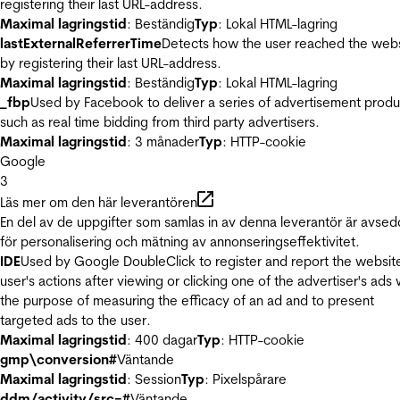
registering their last URL-address.
Maximal lagringstid
: Beständig
Typ
: Lokal HTML-lagring
lastExternalReferrerTime
Detects how the user reached the web
by registering their last URL-address.
Maximal lagringstid
: Beständig
Typ
: Lokal HTML-lagring
_fbp
Used by Facebook to deliver a series of advertisement produ
such as real time bidding from third party advertisers.
Maximal lagringstid
: 3 månader
Typ
: HTTP-cookie
Google
3
Läs mer om den här leverantören
En del av de uppgifter som samlas in av denna leverantör är avse
för personalisering och mätning av annonseringseffektivitet.
IDE
Used by Google DoubleClick to register and report the websit
user's actions after viewing or clicking one of the advertiser's ads 
the purpose of measuring the efficacy of an ad and to present
targeted ads to the user.
Maximal lagringstid
: 400 dagar
Typ
: HTTP-cookie
gmp\conversion#
Väntande
Maximal lagringstid
: Session
Typ
: Pixelspårare
ddm/activity/src=#
Väntande