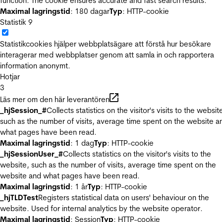
function. The cookie ensures accurate and fast search results.
Maximal lagringstid
: 180 dagar
Typ
: HTTP-cookie
Statistik
9
Statistikcookies hjälper webbplatsägare att förstå hur besökare
interagerar med webbplatser genom att samla in och rapportera
information anonymt.
Hotjar
3
Läs mer om den här leverantören
_hjSession_#
Collects statistics on the visitor's visits to the websit
such as the number of visits, average time spent on the website a
what pages have been read.
Maximal lagringstid
: 1 dag
Typ
: HTTP-cookie
_hjSessionUser_#
Collects statistics on the visitor's visits to the
website, such as the number of visits, average time spent on the
website and what pages have been read.
Maximal lagringstid
: 1 år
Typ
: HTTP-cookie
_hjTLDTest
Registers statistical data on users' behaviour on the
website. Used for internal analytics by the website operator.
Maximal lagringstid
: Session
Typ
: HTTP-cookie