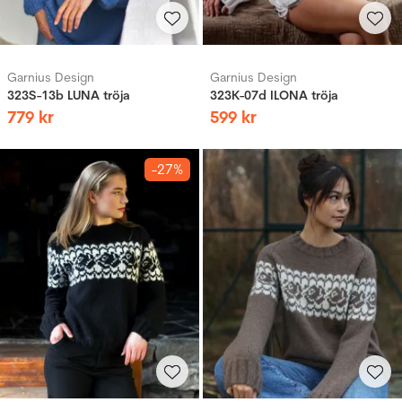
Garnius Design
Garnius Design
323S-13b LUNA tröja
323K-07d ILONA tröja
779
kr
599
kr
-27%