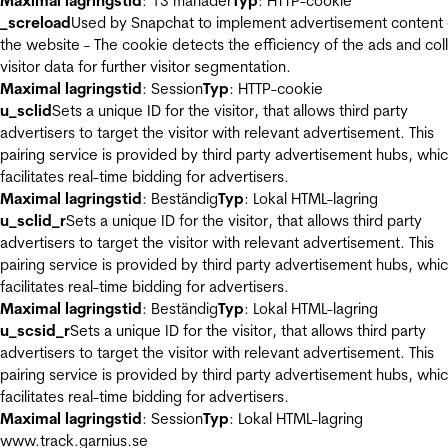
Maximal lagringstid
: 13 månader
Typ
: HTTP-cookie
_screload
Used by Snapchat to implement advertisement content
the website - The cookie detects the efficiency of the ads and col
visitor data for further visitor segmentation.
Maximal lagringstid
: Session
Typ
: HTTP-cookie
u_sclid
Sets a unique ID for the visitor, that allows third party
advertisers to target the visitor with relevant advertisement. This
pairing service is provided by third party advertisement hubs, whi
facilitates real-time bidding for advertisers.
Maximal lagringstid
: Beständig
Typ
: Lokal HTML-lagring
u_sclid_r
Sets a unique ID for the visitor, that allows third party
advertisers to target the visitor with relevant advertisement. This
pairing service is provided by third party advertisement hubs, whi
facilitates real-time bidding for advertisers.
Maximal lagringstid
: Beständig
Typ
: Lokal HTML-lagring
u_scsid_r
Sets a unique ID for the visitor, that allows third party
advertisers to target the visitor with relevant advertisement. This
pairing service is provided by third party advertisement hubs, whi
facilitates real-time bidding for advertisers.
Maximal lagringstid
: Session
Typ
: Lokal HTML-lagring
www.track.garnius.se