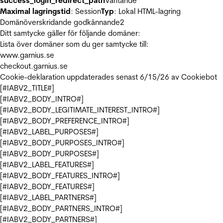
success_login_redirect_path
Väntande
Maximal lagringstid
: Session
Typ
: Lokal HTML-lagring
Domänöverskridande godkännande
2
Ditt samtycke gäller för följande domäner:
Lista över domäner som du ger samtycke till:
www.garnius.se
checkout.garnius.se
Cookie-deklaration uppdaterades senast 6/15/26 av
Cookiebot
[#IABV2_TITLE#]
[#IABV2_BODY_INTRO#]
[#IABV2_BODY_LEGITIMATE_INTEREST_INTRO#]
[#IABV2_BODY_PREFERENCE_INTRO#]
[#IABV2_LABEL_PURPOSES#]
[#IABV2_BODY_PURPOSES_INTRO#]
[#IABV2_BODY_PURPOSES#]
[#IABV2_LABEL_FEATURES#]
[#IABV2_BODY_FEATURES_INTRO#]
[#IABV2_BODY_FEATURES#]
[#IABV2_LABEL_PARTNERS#]
[#IABV2_BODY_PARTNERS_INTRO#]
[#IABV2_BODY_PARTNERS#]