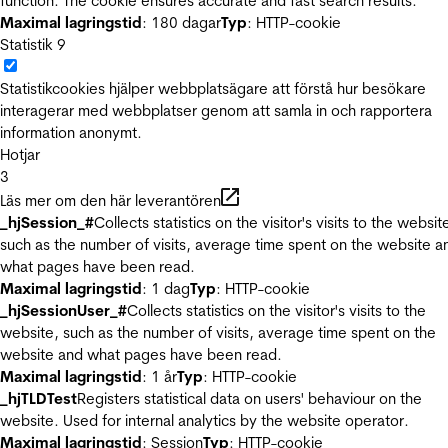
function. The cookie ensures accurate and fast search results.
Maximal lagringstid
: 180 dagar
Typ
: HTTP-cookie
Statistik
9
Statistikcookies hjälper webbplatsägare att förstå hur besökare
interagerar med webbplatser genom att samla in och rapportera
information anonymt.
Hotjar
3
Läs mer om den här leverantören
_hjSession_#
Collects statistics on the visitor's visits to the websit
such as the number of visits, average time spent on the website a
what pages have been read.
Maximal lagringstid
: 1 dag
Typ
: HTTP-cookie
_hjSessionUser_#
Collects statistics on the visitor's visits to the
website, such as the number of visits, average time spent on the
website and what pages have been read.
Maximal lagringstid
: 1 år
Typ
: HTTP-cookie
_hjTLDTest
Registers statistical data on users' behaviour on the
website. Used for internal analytics by the website operator.
Maximal lagringstid
: Session
Typ
: HTTP-cookie