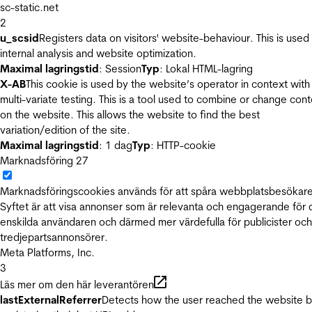
sc-static.net
2
u_scsid
Registers data on visitors' website-behaviour. This is used 
internal analysis and website optimization.
Maximal lagringstid
: Session
Typ
: Lokal HTML-lagring
X-AB
This cookie is used by the website’s operator in context with
multi-variate testing. This is a tool used to combine or change con
on the website. This allows the website to find the best
variation/edition of the site.
Maximal lagringstid
: 1 dag
Typ
: HTTP-cookie
Marknadsföring
27
Marknadsföringscookies används för att spåra webbplatsbesökare
Syftet är att visa annonser som är relevanta och engagerande för
enskilda användaren och därmed mer värdefulla för publicister och
tredjepartsannonsörer.
Meta Platforms, Inc.
3
Läs mer om den här leverantören
lastExternalReferrer
Detects how the user reached the website 