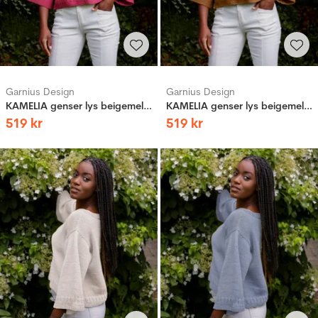
Garnius Design
Garnius Design
KAMELIA genser lys beigemelert
KAMELIA genser lys beigemelert
519
kr
519
kr