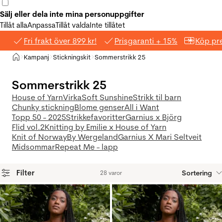
Sälj eller dela inte mina personuppgifter
Tillåt alla
Anpassa
Tillåt valda
Inte tillåtet
Fri frakt över 899 kr!
Prisgaranti + 15%
Köp pre
Hem
Kampanj
Stickningskit
Sommerstrikk 25
>
>
>
Sommerstrikk 25
House of Yarn
Virka
Soft Sunshine
Strikk til barn
Chunky stickning
Blome genser
All i Want
Topp 50 - 2025
Strikkefavoritter
Garnius x Björg
Flid vol.2
Knitting by Emilie x House of Yarn
Knit of Norway
By Wergeland
Garnius X Mari Seltveit
Midsommar
Repeat Me - lapp
Filter
Sortering
28 varor
Produkter