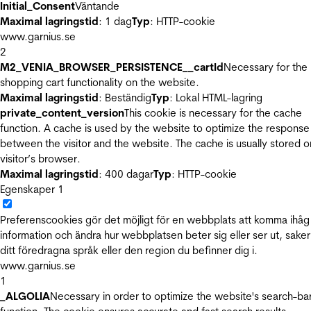
Initial_Consent
Väntande
Maximal lagringstid
: 1 dag
Typ
: HTTP-cookie
www.garnius.se
2
M2_VENIA_BROWSER_PERSISTENCE__cartId
Necessary for the
shopping cart functionality on the website.
Maximal lagringstid
: Beständig
Typ
: Lokal HTML-lagring
private_content_version
This cookie is necessary for the cache
function. A cache is used by the website to optimize the response
between the visitor and the website. The cache is usually stored o
visitor’s browser.
Maximal lagringstid
: 400 dagar
Typ
: HTTP-cookie
Egenskaper
1
Preferenscookies gör det möjligt för en webbplats att komma ihåg
information och ändra hur webbplatsen beter sig eller ser ut, sake
ditt föredragna språk eller den region du befinner dig i.
www.garnius.se
1
_ALGOLIA
Necessary in order to optimize the website's search-ba