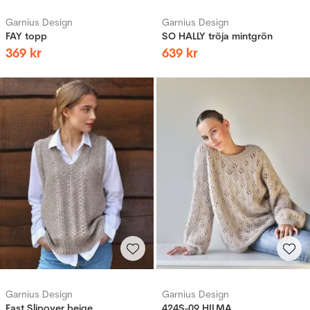
Garnius Design
Garnius Design
FAY topp
SO HALLY tröja mintgrön
369
kr
639
kr
Garnius Design
Garnius Design
East Slipover beige
424S-09 HILMA