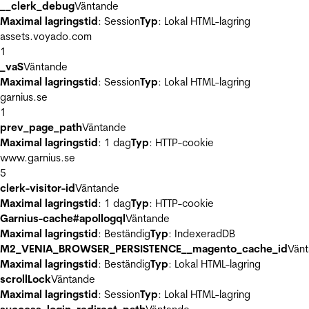
__clerk_debug
Väntande
Maximal lagringstid
: Session
Typ
: Lokal HTML-lagring
assets.voyado.com
1
_vaS
Väntande
Maximal lagringstid
: Session
Typ
: Lokal HTML-lagring
garnius.se
1
prev_page_path
Väntande
Maximal lagringstid
: 1 dag
Typ
: HTTP-cookie
www.garnius.se
5
clerk-visitor-id
Väntande
Maximal lagringstid
: 1 dag
Typ
: HTTP-cookie
Garnius-cache#apollogql
Väntande
Maximal lagringstid
: Beständig
Typ
: IndexeradDB
M2_VENIA_BROWSER_PERSISTENCE__magento_cache_id
Vän
Maximal lagringstid
: Beständig
Typ
: Lokal HTML-lagring
scrollLock
Väntande
Maximal lagringstid
: Session
Typ
: Lokal HTML-lagring