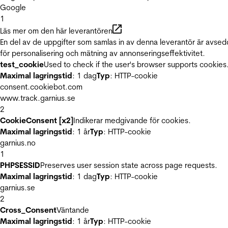
Google
1
Läs mer om den här leverantören
En del av de uppgifter som samlas in av denna leverantör är avse
för personalisering och mätning av annonseringseffektivitet.
test_cookie
Used to check if the user's browser supports cookies
Maximal lagringstid
: 1 dag
Typ
: HTTP-cookie
consent.cookiebot.com
www.track.garnius.se
2
CookieConsent [x2]
Indikerar medgivande för cookies.
Maximal lagringstid
: 1 år
Typ
: HTTP-cookie
garnius.no
1
PHPSESSID
Preserves user session state across page requests.
Maximal lagringstid
: 1 dag
Typ
: HTTP-cookie
garnius.se
2
Cross_Consent
Väntande
Maximal lagringstid
: 1 år
Typ
: HTTP-cookie