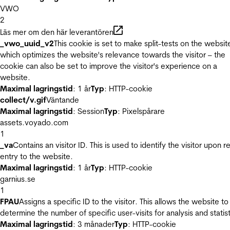
VWO
2
Läs mer om den här leverantören
_vwo_uuid_v2
This cookie is set to make split-tests on the websit
which optimizes the website's relevance towards the visitor – the
cookie can also be set to improve the visitor's experience on a
website.
Maximal lagringstid
: 1 år
Typ
: HTTP-cookie
collect/v.gif
Väntande
Maximal lagringstid
: Session
Typ
: Pixelspårare
assets.voyado.com
1
_va
Contains an visitor ID. This is used to identify the visitor upon r
entry to the website.
Maximal lagringstid
: 1 år
Typ
: HTTP-cookie
garnius.se
1
FPAU
Assigns a specific ID to the visitor. This allows the website to
determine the number of specific user-visits for analysis and statist
Maximal lagringstid
: 3 månader
Typ
: HTTP-cookie