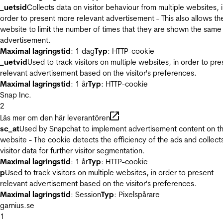
_uetsid
Collects data on visitor behaviour from multiple websites, 
order to present more relevant advertisement - This also allows th
website to limit the number of times that they are shown the same
advertisement.
Maximal lagringstid
: 1 dag
Typ
: HTTP-cookie
_uetvid
Used to track visitors on multiple websites, in order to pre
relevant advertisement based on the visitor's preferences.
Maximal lagringstid
: 1 år
Typ
: HTTP-cookie
Snap Inc.
2
Läs mer om den här leverantören
sc_at
Used by Snapchat to implement advertisement content on t
website - The cookie detects the efficiency of the ads and collect
visitor data for further visitor segmentation.
Maximal lagringstid
: 1 år
Typ
: HTTP-cookie
p
Used to track visitors on multiple websites, in order to present
relevant advertisement based on the visitor's preferences.
Maximal lagringstid
: Session
Typ
: Pixelspårare
garnius.se
1