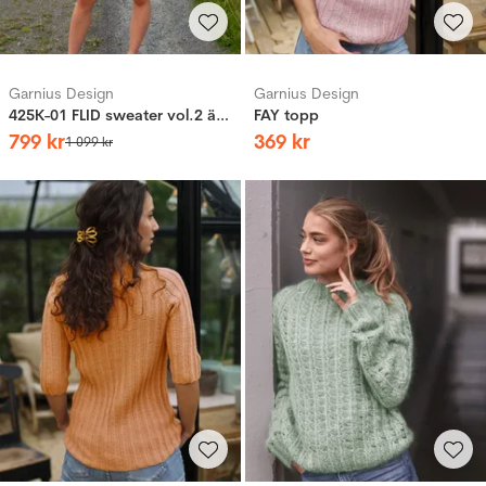
Garnius Design
Garnius Design
425K-01 FLID sweater vol.2 äppelgrönt
FAY topp
799
kr
369
kr
1
099
kr