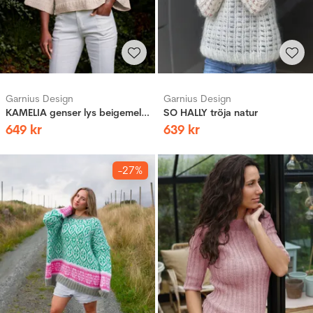
Garnius Design
Garnius Design
KAMELIA genser lys beigemelert
SO HALLY tröja natur
649
kr
639
kr
-27%