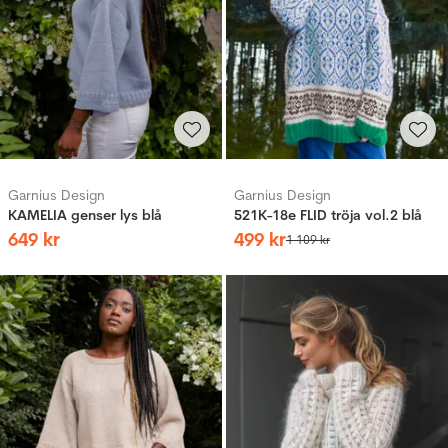
Garnius Design
Garnius Design
KAMELIA genser lys blå
521K-18e FLID tröja vol.2 blå
649
kr
499
kr
1
109
kr