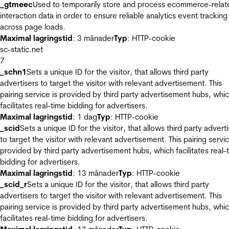
_gtmeec
Used to temporarily store and process ecommerce-relat
interaction data in order to ensure reliable analytics event tracking
across page loads.
Maximal lagringstid
: 3 månader
Typ
: HTTP-cookie
sc-static.net
7
_schn1
Sets a unique ID for the visitor, that allows third party
advertisers to target the visitor with relevant advertisement. This
pairing service is provided by third party advertisement hubs, whi
facilitates real-time bidding for advertisers.
Maximal lagringstid
: 1 dag
Typ
: HTTP-cookie
_scid
Sets a unique ID for the visitor, that allows third party advert
to target the visitor with relevant advertisement. This pairing servic
provided by third party advertisement hubs, which facilitates real-
bidding for advertisers.
Maximal lagringstid
: 13 månader
Typ
: HTTP-cookie
_scid_r
Sets a unique ID for the visitor, that allows third party
advertisers to target the visitor with relevant advertisement. This
pairing service is provided by third party advertisement hubs, whi
facilitates real-time bidding for advertisers.