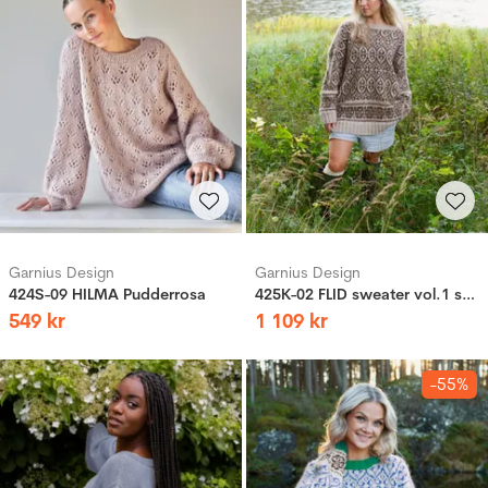
Garnius Design
Garnius Design
424S-09 HILMA Pudderrosa
425K-02 FLID sweater vol.1 sandig
549
kr
1
109
kr
-55%