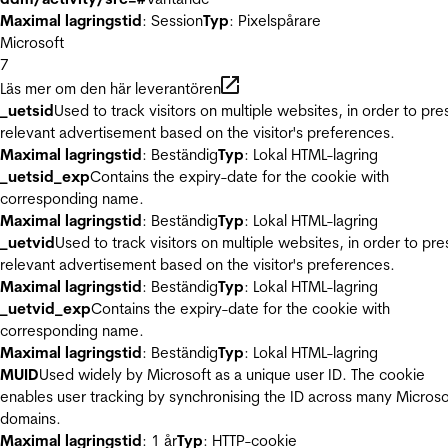
Maximal lagringstid
: Session
Typ
: Pixelspårare
Microsoft
7
Läs mer om den här leverantören
_uetsid
Used to track visitors on multiple websites, in order to pre
relevant advertisement based on the visitor's preferences.
Maximal lagringstid
: Beständig
Typ
: Lokal HTML-lagring
_uetsid_exp
Contains the expiry-date for the cookie with
corresponding name.
Maximal lagringstid
: Beständig
Typ
: Lokal HTML-lagring
_uetvid
Used to track visitors on multiple websites, in order to pre
relevant advertisement based on the visitor's preferences.
Maximal lagringstid
: Beständig
Typ
: Lokal HTML-lagring
_uetvid_exp
Contains the expiry-date for the cookie with
corresponding name.
Maximal lagringstid
: Beständig
Typ
: Lokal HTML-lagring
MUID
Used widely by Microsoft as a unique user ID. The cookie
enables user tracking by synchronising the ID across many Microso
domains.
Maximal lagringstid
: 1 år
Typ
: HTTP-cookie