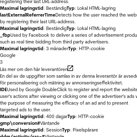
registering their last URL-address.
Maximal lagringstid
: Beständig
Typ
: Lokal HTML-lagring
lastExternalReferrerTime
Detects how the user reached the web
by registering their last URL-address.
Maximal lagringstid
: Beständig
Typ
: Lokal HTML-lagring
_fbp
Used by Facebook to deliver a series of advertisement produ
such as real time bidding from third party advertisers.
Maximal lagringstid
: 3 månader
Typ
: HTTP-cookie
Google
3
Läs mer om den här leverantören
En del av de uppgifter som samlas in av denna leverantör är avse
för personalisering och mätning av annonseringseffektivitet.
IDE
Used by Google DoubleClick to register and report the websit
user's actions after viewing or clicking one of the advertiser's ads 
the purpose of measuring the efficacy of an ad and to present
targeted ads to the user.
Maximal lagringstid
: 400 dagar
Typ
: HTTP-cookie
gmp\conversion#
Väntande
Maximal lagringstid
: Session
Typ
: Pixelspårare
ddm/activity/src=#
Väntande