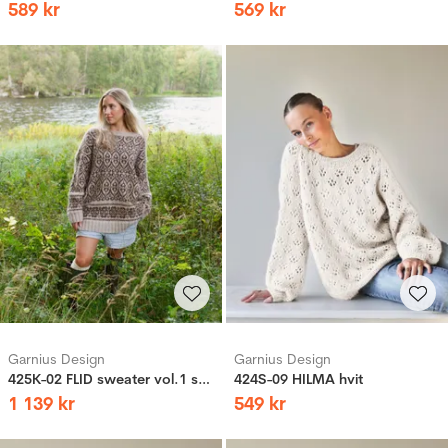
589
kr
569
kr
Garnius Design
Garnius Design
425K-02 FLID sweater vol.1 sandig
424S-09 HILMA hvit
1
139
kr
549
kr