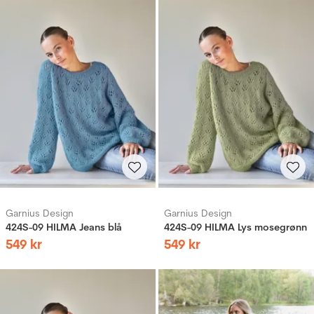
Garnius Design
Garnius Design
424S-09 HILMA Jeans blå
424S-09 HILMA Lys mosegrønn
549
kr
549
kr