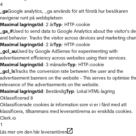
4
_ga
Google analytics, _ga används för att förstå hur besökaren
navigerar runt på webbplatsen
Maximal lagringstid
: 2 år
Typ
: HTTP-cookie
_ga_#
Used to send data to Google Analytics about the visitor's d
and behavior. Tracks the visitor across devices and marketing chan
Maximal lagringstid
: 2 år
Typ
: HTTP-cookie
_gcl_au
Used by Google AdSense for experimenting with
advertisement efficiency across websites using their services.
Maximal lagringstid
: 3 månader
Typ
: HTTP-cookie
_gcl_ls
Tracks the conversion rate between the user and the
advertisement banners on the website - This serves to optimise th
relevance of the advertisements on the website.
Maximal lagringstid
: Beständig
Typ
: Lokal HTML-lagring
Oklassificerad
8
Oklassificerade cookies är information som vi er i färd med att
klassificera, tillsammans med leverantörerna av enskilda cookies.
Clerk.io
1
Läs mer om den här leverantören