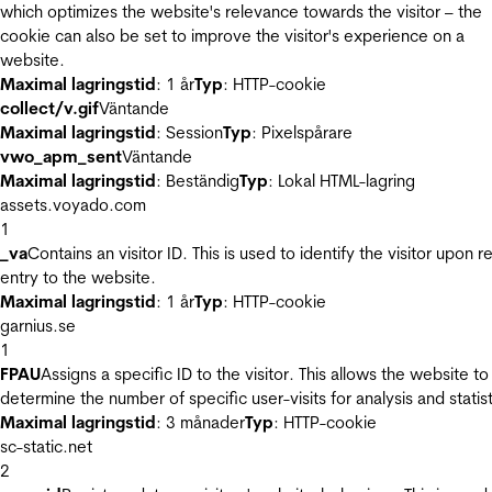
which optimizes the website's relevance towards the visitor – the
cookie can also be set to improve the visitor's experience on a
website.
Maximal lagringstid
: 1 år
Typ
: HTTP-cookie
collect/v.gif
Väntande
Maximal lagringstid
: Session
Typ
: Pixelspårare
vwo_apm_sent
Väntande
Maximal lagringstid
: Beständig
Typ
: Lokal HTML-lagring
assets.voyado.com
1
_va
Contains an visitor ID. This is used to identify the visitor upon r
entry to the website.
Maximal lagringstid
: 1 år
Typ
: HTTP-cookie
garnius.se
1
FPAU
Assigns a specific ID to the visitor. This allows the website to
determine the number of specific user-visits for analysis and statist
Maximal lagringstid
: 3 månader
Typ
: HTTP-cookie
sc-static.net
2