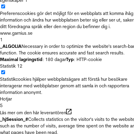
Egenskaper
1
Preferenscookies gör det möjligt för en webbplats att komma ihåg
information och ändra hur webbplatsen beter sig eller ser ut, sake
ditt föredragna språk eller den region du befinner dig i.
www.garnius.se
1
_ALGOLIA
Necessary in order to optimize the website's search-ba
function. The cookie ensures accurate and fast search results.
Maximal lagringstid
: 180 dagar
Typ
: HTTP-cookie
Statistik
12
Statistikcookies hjälper webbplatsägare att förstå hur besökare
interagerar med webbplatser genom att samla in och rapportera
information anonymt.
Hotjar
5
Läs mer om den här leverantören
_hjSession_#
Collects statistics on the visitor's visits to the websit
such as the number of visits, average time spent on the website a
what pages have been read.