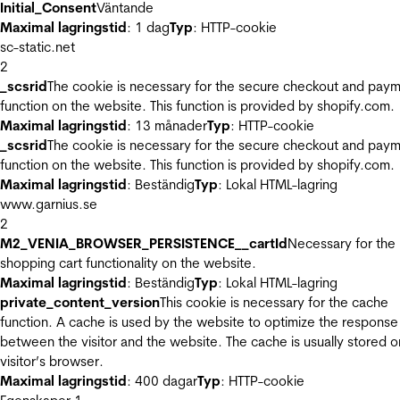
Initial_Consent
Väntande
Maximal lagringstid
: 1 dag
Typ
: HTTP-cookie
sc-static.net
2
_scsrid
The cookie is necessary for the secure checkout and pay
function on the website. This function is provided by shopify.com.
Maximal lagringstid
: 13 månader
Typ
: HTTP-cookie
_scsrid
The cookie is necessary for the secure checkout and pay
function on the website. This function is provided by shopify.com.
Maximal lagringstid
: Beständig
Typ
: Lokal HTML-lagring
www.garnius.se
2
M2_VENIA_BROWSER_PERSISTENCE__cartId
Necessary for the
shopping cart functionality on the website.
Maximal lagringstid
: Beständig
Typ
: Lokal HTML-lagring
private_content_version
This cookie is necessary for the cache
function. A cache is used by the website to optimize the response
between the visitor and the website. The cache is usually stored o
visitor’s browser.
Maximal lagringstid
: 400 dagar
Typ
: HTTP-cookie