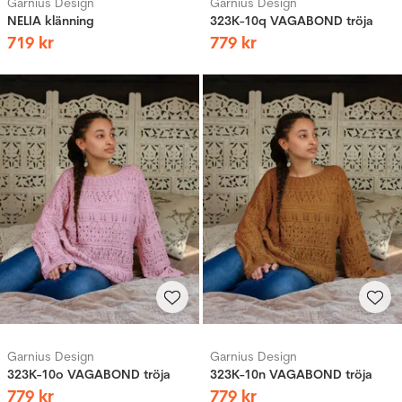
Garnius Design
Garnius Design
NELIA klänning
323K-10q VAGABOND tröja
719
kr
779
kr
Garnius Design
Garnius Design
323K-10o VAGABOND tröja
323K-10n VAGABOND tröja
779
kr
779
kr