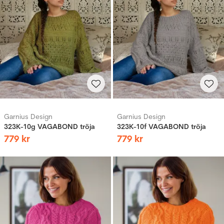
Garnius Design
Garnius Design
323K-10g VAGABOND tröja
323K-10f VAGABOND tröja
779
kr
779
kr