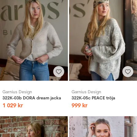
Garnius Design
Garnius Design
322K-03b DORA dream jacka
322K-05c PEACE tröja
1
029
kr
999
kr