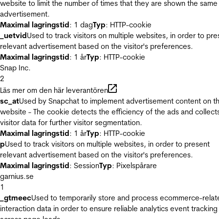
website to limit the number of times that they are shown the same
advertisement.
Maximal lagringstid
: 1 dag
Typ
: HTTP-cookie
_uetvid
Used to track visitors on multiple websites, in order to pre
relevant advertisement based on the visitor's preferences.
Maximal lagringstid
: 1 år
Typ
: HTTP-cookie
Snap Inc.
2
Läs mer om den här leverantören
sc_at
Used by Snapchat to implement advertisement content on t
website - The cookie detects the efficiency of the ads and collect
visitor data for further visitor segmentation.
Maximal lagringstid
: 1 år
Typ
: HTTP-cookie
p
Used to track visitors on multiple websites, in order to present
relevant advertisement based on the visitor's preferences.
Maximal lagringstid
: Session
Typ
: Pixelspårare
garnius.se
1
_gtmeec
Used to temporarily store and process ecommerce-relat
interaction data in order to ensure reliable analytics event tracking