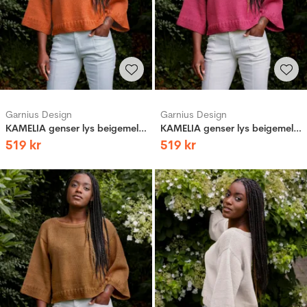
Garnius Design
Garnius Design
KAMELIA genser lys beigemelert
KAMELIA genser lys beigemelert
519
kr
519
kr