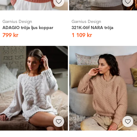
Garnius Design
Garnius Design
ADAGIO tröja ljus koppar
321K-06f NARA tröja
799
kr
1
109
kr