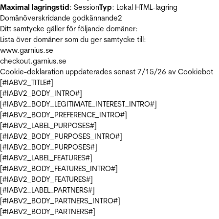
Maximal lagringstid
: Session
Typ
: Lokal HTML-lagring
Domänöverskridande godkännande
2
Ditt samtycke gäller för följande domäner:
Lista över domäner som du ger samtycke till:
www.garnius.se
checkout.garnius.se
Cookie-deklaration uppdaterades senast 7/15/26 av
Cookiebot
[#IABV2_TITLE#]
[#IABV2_BODY_INTRO#]
[#IABV2_BODY_LEGITIMATE_INTEREST_INTRO#]
[#IABV2_BODY_PREFERENCE_INTRO#]
[#IABV2_LABEL_PURPOSES#]
[#IABV2_BODY_PURPOSES_INTRO#]
[#IABV2_BODY_PURPOSES#]
[#IABV2_LABEL_FEATURES#]
[#IABV2_BODY_FEATURES_INTRO#]
[#IABV2_BODY_FEATURES#]
[#IABV2_LABEL_PARTNERS#]
[#IABV2_BODY_PARTNERS_INTRO#]
[#IABV2_BODY_PARTNERS#]