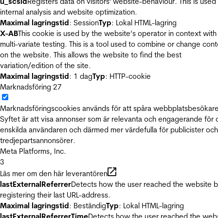
u_scsid
Registers data on visitors' website-behaviour. This is used 
internal analysis and website optimization.
Maximal lagringstid
: Session
Typ
: Lokal HTML-lagring
X-AB
This cookie is used by the website’s operator in context with
multi-variate testing. This is a tool used to combine or change con
on the website. This allows the website to find the best
variation/edition of the site.
Maximal lagringstid
: 1 dag
Typ
: HTTP-cookie
Marknadsföring
27
Marknadsföringscookies används för att spåra webbplatsbesökare
Syftet är att visa annonser som är relevanta och engagerande för
enskilda användaren och därmed mer värdefulla för publicister och
tredjepartsannonsörer.
Meta Platforms, Inc.
3
Läs mer om den här leverantören
lastExternalReferrer
Detects how the user reached the website 
registering their last URL-address.
Maximal lagringstid
: Beständig
Typ
: Lokal HTML-lagring
lastExternalReferrerTime
Detects how the user reached the web