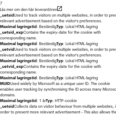
7
Läs mer om den här leverantören
_uetsid
Used to track visitors on multiple websites, in order to pre
relevant advertisement based on the visitor's preferences.
Maximal lagringstid
: Beständig
Typ
: Lokal HTML-lagring
_uetsid_exp
Contains the expiry-date for the cookie with
corresponding name.
Maximal lagringstid
: Beständig
Typ
: Lokal HTML-lagring
_uetvid
Used to track visitors on multiple websites, in order to pre
relevant advertisement based on the visitor's preferences.
Maximal lagringstid
: Beständig
Typ
: Lokal HTML-lagring
_uetvid_exp
Contains the expiry-date for the cookie with
corresponding name.
Maximal lagringstid
: Beständig
Typ
: Lokal HTML-lagring
MUID
Used widely by Microsoft as a unique user ID. The cookie
enables user tracking by synchronising the ID across many Microso
domains.
Maximal lagringstid
: 1 år
Typ
: HTTP-cookie
_uetsid
Collects data on visitor behaviour from multiple websites, 
order to present more relevant advertisement - This also allows th