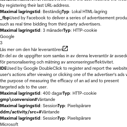
by registering their last URL-address.
Maximal lagringstid
: Beständig
Typ
: Lokal HTML-lagring
_fbp
Used by Facebook to deliver a series of advertisement produ
such as real time bidding from third party advertisers.
Maximal lagringstid
: 3 månader
Typ
: HTTP-cookie
Google
3
Läs mer om den här leverantören
En del av de uppgifter som samlas in av denna leverantör är avse
för personalisering och mätning av annonseringseffektivitet.
IDE
Used by Google DoubleClick to register and report the websit
user's actions after viewing or clicking one of the advertiser's ads 
the purpose of measuring the efficacy of an ad and to present
targeted ads to the user.
Maximal lagringstid
: 400 dagar
Typ
: HTTP-cookie
gmp\conversion#
Väntande
Maximal lagringstid
: Session
Typ
: Pixelspårare
ddm/activity/src=#
Väntande
Maximal lagringstid
: Session
Typ
: Pixelspårare
Microsoft