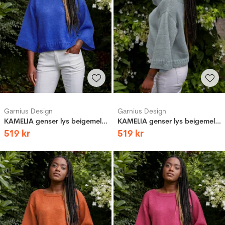
Garnius Design
Garnius Design
KAMELIA genser lys beigemelert
KAMELIA genser lys beigemelert
519
kr
519
kr