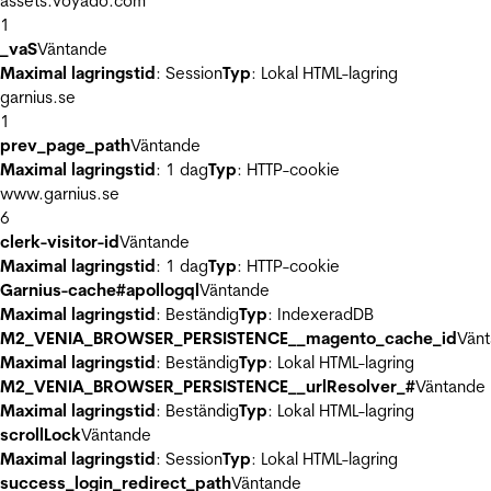
assets.voyado.com
1
_vaS
Väntande
Maximal lagringstid
: Session
Typ
: Lokal HTML-lagring
garnius.se
1
prev_page_path
Väntande
Maximal lagringstid
: 1 dag
Typ
: HTTP-cookie
www.garnius.se
6
clerk-visitor-id
Väntande
Maximal lagringstid
: 1 dag
Typ
: HTTP-cookie
Garnius-cache#apollogql
Väntande
Maximal lagringstid
: Beständig
Typ
: IndexeradDB
M2_VENIA_BROWSER_PERSISTENCE__magento_cache_id
Vän
Maximal lagringstid
: Beständig
Typ
: Lokal HTML-lagring
M2_VENIA_BROWSER_PERSISTENCE__urlResolver_#
Väntande
Maximal lagringstid
: Beständig
Typ
: Lokal HTML-lagring
scrollLock
Väntande
Maximal lagringstid
: Session
Typ
: Lokal HTML-lagring
success_login_redirect_path
Väntande