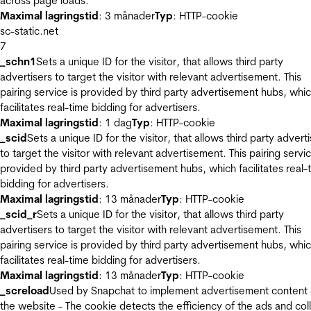
across page loads.
Maximal lagringstid
: 3 månader
Typ
: HTTP-cookie
sc-static.net
7
_schn1
Sets a unique ID for the visitor, that allows third party
advertisers to target the visitor with relevant advertisement. This
pairing service is provided by third party advertisement hubs, whi
facilitates real-time bidding for advertisers.
Maximal lagringstid
: 1 dag
Typ
: HTTP-cookie
_scid
Sets a unique ID for the visitor, that allows third party advert
to target the visitor with relevant advertisement. This pairing servic
provided by third party advertisement hubs, which facilitates real-
bidding for advertisers.
Maximal lagringstid
: 13 månader
Typ
: HTTP-cookie
_scid_r
Sets a unique ID for the visitor, that allows third party
advertisers to target the visitor with relevant advertisement. This
pairing service is provided by third party advertisement hubs, whi
facilitates real-time bidding for advertisers.
Maximal lagringstid
: 13 månader
Typ
: HTTP-cookie
_screload
Used by Snapchat to implement advertisement content
the website - The cookie detects the efficiency of the ads and col