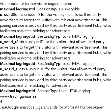
visitor data for further visitor segmentation.
Maximal lagringstid
: Session
Typ
: HTTP-cookie
u_sclid
Sets a unique ID for the visitor, that allows third party
advertisers to target the visitor with relevant advertisement. This
pairing service is provided by third party advertisement hubs, whi
facilitates real-time bidding for advertisers.
Maximal lagringstid
: Beständig
Typ
: Lokal HTML-lagring
u_sclid_r
Sets a unique ID for the visitor, that allows third party
advertisers to target the visitor with relevant advertisement. This
pairing service is provided by third party advertisement hubs, whi
facilitates real-time bidding for advertisers.
Maximal lagringstid
: Beständig
Typ
: Lokal HTML-lagring
u_scsid_r
Sets a unique ID for the visitor, that allows third party
advertisers to target the visitor with relevant advertisement. This
pairing service is provided by third party advertisement hubs, whi
facilitates real-time bidding for advertisers.
Maximal lagringstid
: Session
Typ
: Lokal HTML-lagring
www.track.garnius.se
4
_ga
Google analytics, _ga används för att förstå hur besökaren