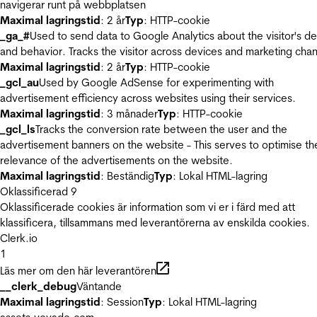
navigerar runt på webbplatsen
Maximal lagringstid
: 2 år
Typ
: HTTP-cookie
_ga_#
Used to send data to Google Analytics about the visitor's d
and behavior. Tracks the visitor across devices and marketing chan
Maximal lagringstid
: 2 år
Typ
: HTTP-cookie
_gcl_au
Used by Google AdSense for experimenting with
advertisement efficiency across websites using their services.
Maximal lagringstid
: 3 månader
Typ
: HTTP-cookie
_gcl_ls
Tracks the conversion rate between the user and the
advertisement banners on the website - This serves to optimise th
relevance of the advertisements on the website.
Maximal lagringstid
: Beständig
Typ
: Lokal HTML-lagring
Oklassificerad
9
Oklassificerade cookies är information som vi er i färd med att
klassificera, tillsammans med leverantörerna av enskilda cookies.
Clerk.io
1
Läs mer om den här leverantören
__clerk_debug
Väntande
Maximal lagringstid
: Session
Typ
: Lokal HTML-lagring