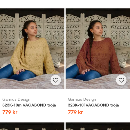
Garnius Design
Garnius Design
323K-10m VAGABOND tröja
323K-10l VAGABOND tröja
779
kr
779
kr