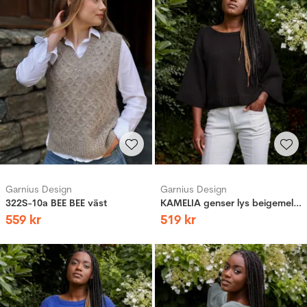
Garnius Design
Garnius Design
322S-10a BEE BEE väst
KAMELIA genser lys beigemelert
559
kr
519
kr