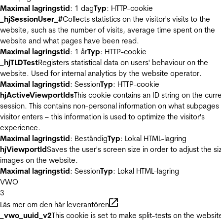
Maximal lagringstid
: 1 dag
Typ
: HTTP-cookie
_hjSessionUser_#
Collects statistics on the visitor's visits to the
website, such as the number of visits, average time spent on the
website and what pages have been read.
Maximal lagringstid
: 1 år
Typ
: HTTP-cookie
_hjTLDTest
Registers statistical data on users' behaviour on the
website. Used for internal analytics by the website operator.
Maximal lagringstid
: Session
Typ
: HTTP-cookie
hjActiveViewportIds
This cookie contains an ID string on the curr
session. This contains non-personal information on what subpages
visitor enters – this information is used to optimize the visitor's
experience.
Maximal lagringstid
: Beständig
Typ
: Lokal HTML-lagring
hjViewportId
Saves the user's screen size in order to adjust the si
images on the website.
Maximal lagringstid
: Session
Typ
: Lokal HTML-lagring
VWO
3
Läs mer om den här leverantören
_vwo_uuid_v2
This cookie is set to make split-tests on the websit