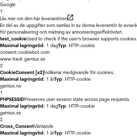
Google
1
Läs mer om den här leverantören
En del av de uppgifter som samlas in av denna leverantör är avse
för personalisering och mätning av annonseringseffektivitet.
test_cookie
Used to check if the user's browser supports cookies
Maximal lagringstid
: 1 dag
Typ
: HTTP-cookie
consent.cookiebot.com
www.track.garnius.se
2
CookieConsent [x2]
Indikerar medgivande för cookies.
Maximal lagringstid
: 1 år
Typ
: HTTP-cookie
garnius.no
1
PHPSESSID
Preserves user session state across page requests.
Maximal lagringstid
: 1 dag
Typ
: HTTP-cookie
garnius.se
2
Cross_Consent
Väntande
Maximal lagringstid
: 1 år
Typ
: HTTP-cookie