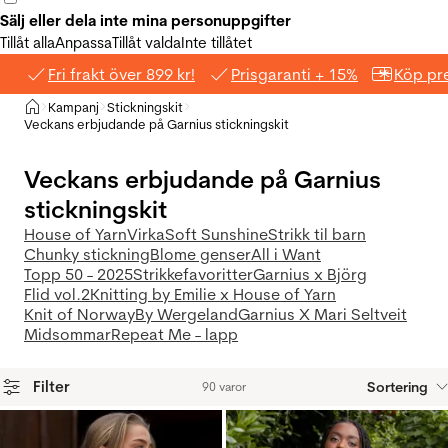
Sälj eller dela inte mina personuppgifter
Tillåt alla
Anpassa
Tillåt valda
Inte tillåtet
Fri frakt över 899 kr!
Prisgaranti + 15%
Köp pre
Hem
Kampanj
Stickningskit
>
>
>
Veckans erbjudande på Garnius stickningskit
Veckans erbjudande på Garnius
stickningskit
House of Yarn
Virka
Soft Sunshine
Strikk til barn
Chunky stickning
Blome genser
All i Want
Topp 50 - 2025
Strikkefavoritter
Garnius x Björg
Flid vol.2
Knitting by Emilie x House of Yarn
Knit of Norway
By Wergeland
Garnius X Mari Seltveit
Midsommar
Repeat Me - lapp
Filter
Sortering
90 varor
Produkter