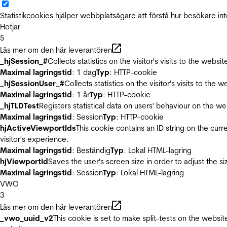
Statistikcookies hjälper webbplatsägare att förstå hur besökare 
Hotjar
5
Läs mer om den här leverantören
_hjSession_#
Collects statistics on the visitor's visits to the we
Maximal lagringstid
: 1 dag
Typ
: HTTP-cookie
_hjSessionUser_#
Collects statistics on the visitor's visits to t
Maximal lagringstid
: 1 år
Typ
: HTTP-cookie
_hjTLDTest
Registers statistical data on users' behaviour on the we
Maximal lagringstid
: Session
Typ
: HTTP-cookie
hjActiveViewportIds
This cookie contains an ID string on the curr
visitor's experience.
Maximal lagringstid
: Beständig
Typ
: Lokal HTML-lagring
hjViewportId
Saves the user's screen size in order to adjust the s
Maximal lagringstid
: Session
Typ
: Lokal HTML-lagring
VWO
3
Läs mer om den här leverantören
_vwo_uuid_v2
This cookie is set to make split-tests on the websi