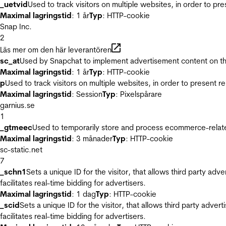
_uetvid
Used to track visitors on multiple websites, in order to pr
Maximal lagringstid
: 1 år
Typ
: HTTP-cookie
Snap Inc.
2
Läs mer om den här leverantören
sc_at
Used by Snapchat to implement advertisement content on the w
Maximal lagringstid
: 1 år
Typ
: HTTP-cookie
p
Used to track visitors on multiple websites, in order to present 
Maximal lagringstid
: Session
Typ
: Pixelspårare
garnius.se
1
_gtmeec
Used to temporarily store and process ecommerce-related 
Maximal lagringstid
: 3 månader
Typ
: HTTP-cookie
sc-static.net
7
_schn1
Sets a unique ID for the visitor, that allows third party adv
facilitates real-time bidding for advertisers.
Maximal lagringstid
: 1 dag
Typ
: HTTP-cookie
_scid
Sets a unique ID for the visitor, that allows third party adver
facilitates real-time bidding for advertisers.