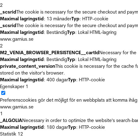
2
_scsrid
The cookie is necessary for the secure checkout and payme
Maximal lagringstid
: 13 månader
Typ
: HTTP-cookie
_scsrid
The cookie is necessary for the secure checkout and payme
Maximal lagringstid
: Beständig
Typ
: Lokal HTML-lagring
www.garnius.se
2
M2_VENIA_BROWSER_PERSISTENCE__cartId
Necessary for the 
Maximal lagringstid
: Beständig
Typ
: Lokal HTML-lagring
private_content_version
This cookie is necessary for the cache 
stored on the visitor’s browser.
Maximal lagringstid
: 400 dagar
Typ
: HTTP-cookie
Egenskaper
1
Preferenscookies gör det möjligt för en webbplats att komma ihåg i
www.garnius.se
1
_ALGOLIA
Necessary in order to optimize the website's search-bar
Maximal lagringstid
: 180 dagar
Typ
: HTTP-cookie
Statistik
12