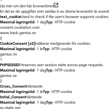
1
Läs mer om den här leverantören
En del av de uppgifter som samlas in av denna leverantör är avsed
test_cookie
Used to check if the user's browser supports cookies
Maximal lagringstid
: 1 dag
Typ
: HTTP-cookie
consent.cookiebot.com
www.track.garnius.se
2
CookieConsent [x2]
Indikerar medgivande för cookies.
Maximal lagringstid
: 1 år
Typ
: HTTP-cookie
garnius.no
1
PHPSESSID
Preserves user session state across page requests.
Maximal lagringstid
: 1 dag
Typ
: HTTP-cookie
garnius.se
2
Cross_Consent
Väntande
Maximal lagringstid
: 1 år
Typ
: HTTP-cookie
Initial_Consent
Väntande
Maximal lagringstid
: 1 dag
Typ
: HTTP-cookie
sc-static.net