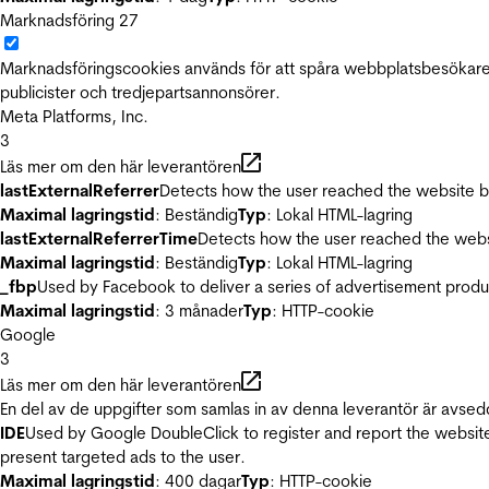
Marknadsföring
27
Marknadsföringscookies används för att spåra webbplatsbesökare.
publicister och tredjepartsannonsörer.
Meta Platforms, Inc.
3
Läs mer om den här leverantören
lastExternalReferrer
Detects how the user reached the website by 
Maximal lagringstid
: Beständig
Typ
: Lokal HTML-lagring
lastExternalReferrerTime
Detects how the user reached the websi
Maximal lagringstid
: Beständig
Typ
: Lokal HTML-lagring
_fbp
Used by Facebook to deliver a series of advertisement product
Maximal lagringstid
: 3 månader
Typ
: HTTP-cookie
Google
3
Läs mer om den här leverantören
En del av de uppgifter som samlas in av denna leverantör är avsed
IDE
Used by Google DoubleClick to register and report the website u
present targeted ads to the user.
Maximal lagringstid
: 400 dagar
Typ
: HTTP-cookie