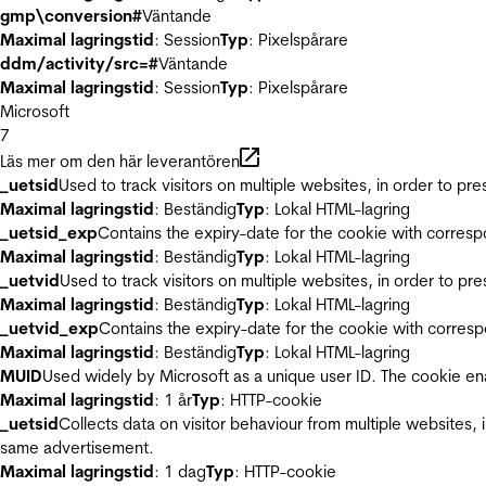
gmp\conversion#
Väntande
Maximal lagringstid
: Session
Typ
: Pixelspårare
ddm/activity/src=#
Väntande
Maximal lagringstid
: Session
Typ
: Pixelspårare
Microsoft
7
Läs mer om den här leverantören
_uetsid
Used to track visitors on multiple websites, in order to pr
Maximal lagringstid
: Beständig
Typ
: Lokal HTML-lagring
_uetsid_exp
Contains the expiry-date for the cookie with corres
Maximal lagringstid
: Beständig
Typ
: Lokal HTML-lagring
_uetvid
Used to track visitors on multiple websites, in order to pr
Maximal lagringstid
: Beständig
Typ
: Lokal HTML-lagring
_uetvid_exp
Contains the expiry-date for the cookie with corres
Maximal lagringstid
: Beständig
Typ
: Lokal HTML-lagring
MUID
Used widely by Microsoft as a unique user ID. The cookie en
Maximal lagringstid
: 1 år
Typ
: HTTP-cookie
_uetsid
Collects data on visitor behaviour from multiple websites, 
same advertisement.
Maximal lagringstid
: 1 dag
Typ
: HTTP-cookie