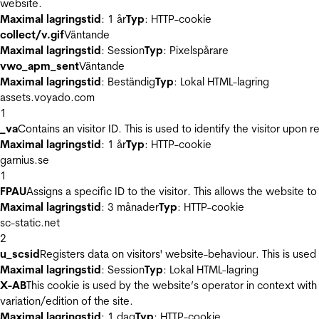
website.
Maximal lagringstid
: 1 år
Typ
: HTTP-cookie
collect/v.gif
Väntande
Maximal lagringstid
: Session
Typ
: Pixelspårare
vwo_apm_sent
Väntande
Maximal lagringstid
: Beständig
Typ
: Lokal HTML-lagring
assets.voyado.com
1
_va
Contains an visitor ID. This is used to identify the visitor upon 
Maximal lagringstid
: 1 år
Typ
: HTTP-cookie
garnius.se
1
FPAU
Assigns a specific ID to the visitor. This allows the website to
Maximal lagringstid
: 3 månader
Typ
: HTTP-cookie
sc-static.net
2
u_scsid
Registers data on visitors' website-behaviour. This is used 
Maximal lagringstid
: Session
Typ
: Lokal HTML-lagring
X-AB
This cookie is used by the website’s operator in context with 
variation/edition of the site.
Maximal lagringstid
: 1 dag
Typ
: HTTP-cookie