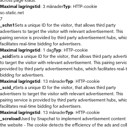
across page loads.
Maximal lagringstid
: 3 månader
Typ
: HTTP-cookie
sc-static.net
7
_schn1
Sets a unique ID for the visitor, that allows third party
advertisers to target the visitor with relevant advertisement. This
pairing service is provided by third party advertisement hubs, whi
facilitates real-time bidding for advertisers.
Maximal lagringstid
: 1 dag
Typ
: HTTP-cookie
_scid
Sets a unique ID for the visitor, that allows third party advert
to target the visitor with relevant advertisement. This pairing servic
provided by third party advertisement hubs, which facilitates real-
bidding for advertisers.
Maximal lagringstid
: 13 månader
Typ
: HTTP-cookie
_scid_r
Sets a unique ID for the visitor, that allows third party
advertisers to target the visitor with relevant advertisement. This
pairing service is provided by third party advertisement hubs, whi
facilitates real-time bidding for advertisers.
Maximal lagringstid
: 13 månader
Typ
: HTTP-cookie
_screload
Used by Snapchat to implement advertisement content
the website - The cookie detects the efficiency of the ads and col