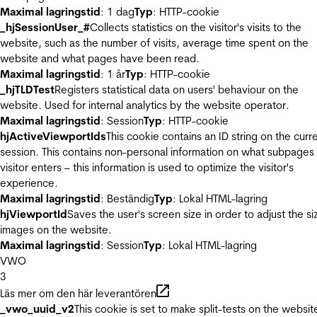
Maximal lagringstid
: 1 dag
Typ
: HTTP-cookie
_hjSessionUser_#
Collects statistics on the visitor's visits to the
website, such as the number of visits, average time spent on the
website and what pages have been read.
Maximal lagringstid
: 1 år
Typ
: HTTP-cookie
_hjTLDTest
Registers statistical data on users' behaviour on the
website. Used for internal analytics by the website operator.
Maximal lagringstid
: Session
Typ
: HTTP-cookie
hjActiveViewportIds
This cookie contains an ID string on the curr
session. This contains non-personal information on what subpages
visitor enters – this information is used to optimize the visitor's
experience.
Maximal lagringstid
: Beständig
Typ
: Lokal HTML-lagring
hjViewportId
Saves the user's screen size in order to adjust the si
images on the website.
Maximal lagringstid
: Session
Typ
: Lokal HTML-lagring
VWO
3
Läs mer om den här leverantören
_vwo_uuid_v2
This cookie is set to make split-tests on the websit