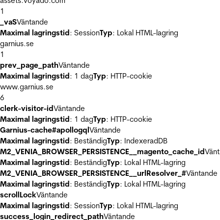
assets.voyado.com
1
_vaS
Väntande
Maximal lagringstid
: Session
Typ
: Lokal HTML-lagring
garnius.se
1
prev_page_path
Väntande
Maximal lagringstid
: 1 dag
Typ
: HTTP-cookie
www.garnius.se
6
clerk-visitor-id
Väntande
Maximal lagringstid
: 1 dag
Typ
: HTTP-cookie
Garnius-cache#apollogql
Väntande
Maximal lagringstid
: Beständig
Typ
: IndexeradDB
M2_VENIA_BROWSER_PERSISTENCE__magento_cache_id
Vän
Maximal lagringstid
: Beständig
Typ
: Lokal HTML-lagring
M2_VENIA_BROWSER_PERSISTENCE__urlResolver_#
Väntande
Maximal lagringstid
: Beständig
Typ
: Lokal HTML-lagring
scrollLock
Väntande
Maximal lagringstid
: Session
Typ
: Lokal HTML-lagring
success_login_redirect_path
Väntande