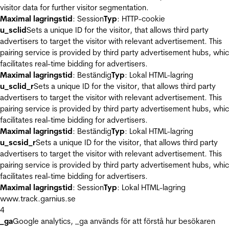
visitor data for further visitor segmentation.
Maximal lagringstid
: Session
Typ
: HTTP-cookie
u_sclid
Sets a unique ID for the visitor, that allows third party
advertisers to target the visitor with relevant advertisement. This
pairing service is provided by third party advertisement hubs, whi
facilitates real-time bidding for advertisers.
Maximal lagringstid
: Beständig
Typ
: Lokal HTML-lagring
u_sclid_r
Sets a unique ID for the visitor, that allows third party
advertisers to target the visitor with relevant advertisement. This
pairing service is provided by third party advertisement hubs, whi
facilitates real-time bidding for advertisers.
Maximal lagringstid
: Beständig
Typ
: Lokal HTML-lagring
u_scsid_r
Sets a unique ID for the visitor, that allows third party
advertisers to target the visitor with relevant advertisement. This
pairing service is provided by third party advertisement hubs, whi
facilitates real-time bidding for advertisers.
Maximal lagringstid
: Session
Typ
: Lokal HTML-lagring
www.track.garnius.se
4
_ga
Google analytics, _ga används för att förstå hur besökaren