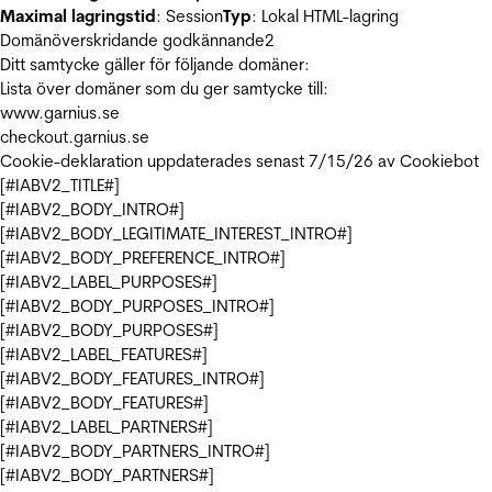
Maximal lagringstid
: Session
Typ
: Lokal HTML-lagring
Domänöverskridande godkännande
2
Ditt samtycke gäller för följande domäner:
Lista över domäner som du ger samtycke till:
www.garnius.se
checkout.garnius.se
Cookie-deklaration uppdaterades senast 7/15/26 av
Cookiebot
[#IABV2_TITLE#]
[#IABV2_BODY_INTRO#]
[#IABV2_BODY_LEGITIMATE_INTEREST_INTRO#]
[#IABV2_BODY_PREFERENCE_INTRO#]
[#IABV2_LABEL_PURPOSES#]
[#IABV2_BODY_PURPOSES_INTRO#]
[#IABV2_BODY_PURPOSES#]
[#IABV2_LABEL_FEATURES#]
[#IABV2_BODY_FEATURES_INTRO#]
[#IABV2_BODY_FEATURES#]
[#IABV2_LABEL_PARTNERS#]
[#IABV2_BODY_PARTNERS_INTRO#]
[#IABV2_BODY_PARTNERS#]