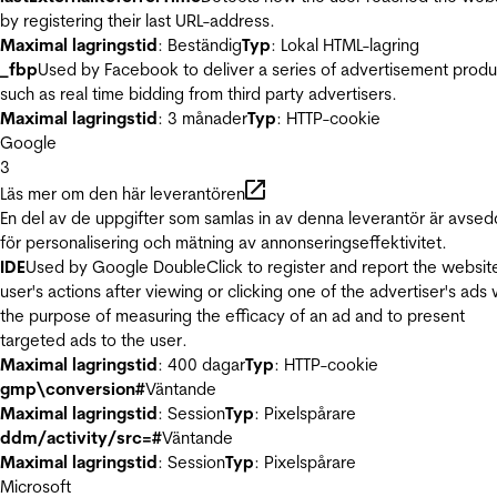
by registering their last URL-address.
Maximal lagringstid
: Beständig
Typ
: Lokal HTML-lagring
_fbp
Used by Facebook to deliver a series of advertisement produ
such as real time bidding from third party advertisers.
Maximal lagringstid
: 3 månader
Typ
: HTTP-cookie
Google
3
Läs mer om den här leverantören
En del av de uppgifter som samlas in av denna leverantör är avse
för personalisering och mätning av annonseringseffektivitet.
IDE
Used by Google DoubleClick to register and report the websit
user's actions after viewing or clicking one of the advertiser's ads 
the purpose of measuring the efficacy of an ad and to present
targeted ads to the user.
Maximal lagringstid
: 400 dagar
Typ
: HTTP-cookie
gmp\conversion#
Väntande
Maximal lagringstid
: Session
Typ
: Pixelspårare
ddm/activity/src=#
Väntande
Maximal lagringstid
: Session
Typ
: Pixelspårare
Microsoft