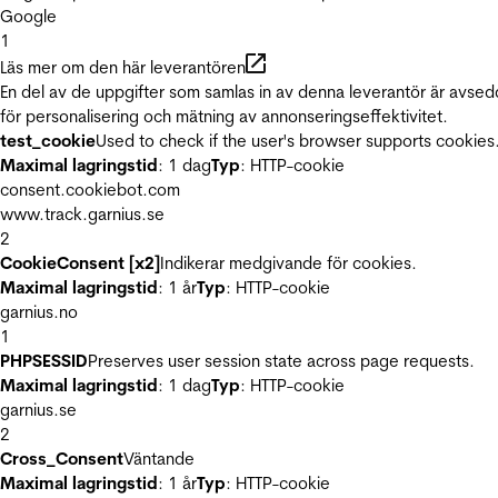
Google
1
Läs mer om den här leverantören
En del av de uppgifter som samlas in av denna leverantör är avse
för personalisering och mätning av annonseringseffektivitet.
test_cookie
Used to check if the user's browser supports cookies
Maximal lagringstid
: 1 dag
Typ
: HTTP-cookie
consent.cookiebot.com
www.track.garnius.se
2
CookieConsent [x2]
Indikerar medgivande för cookies.
Maximal lagringstid
: 1 år
Typ
: HTTP-cookie
garnius.no
1
PHPSESSID
Preserves user session state across page requests.
Maximal lagringstid
: 1 dag
Typ
: HTTP-cookie
garnius.se
2
Cross_Consent
Väntande
Maximal lagringstid
: 1 år
Typ
: HTTP-cookie