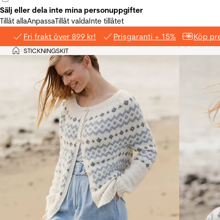
Sälj eller dela inte mina personuppgifter
Tillåt alla
Anpassa
Tillåt valda
Inte tillåtet
Fri frakt över 899 kr!
Prisgaranti + 15%
Köp pre
Hem
STICKNINGSKIT
>