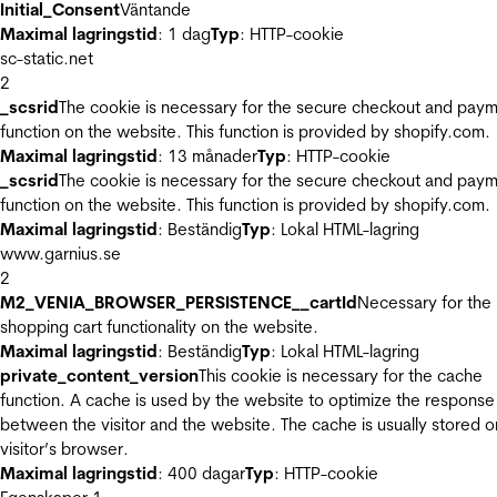
Initial_Consent
Väntande
Maximal lagringstid
: 1 dag
Typ
: HTTP-cookie
sc-static.net
2
_scsrid
The cookie is necessary for the secure checkout and pay
function on the website. This function is provided by shopify.com.
Maximal lagringstid
: 13 månader
Typ
: HTTP-cookie
_scsrid
The cookie is necessary for the secure checkout and pay
function on the website. This function is provided by shopify.com.
Maximal lagringstid
: Beständig
Typ
: Lokal HTML-lagring
www.garnius.se
2
M2_VENIA_BROWSER_PERSISTENCE__cartId
Necessary for the
shopping cart functionality on the website.
Maximal lagringstid
: Beständig
Typ
: Lokal HTML-lagring
private_content_version
This cookie is necessary for the cache
function. A cache is used by the website to optimize the response
between the visitor and the website. The cache is usually stored o
visitor’s browser.
Maximal lagringstid
: 400 dagar
Typ
: HTTP-cookie