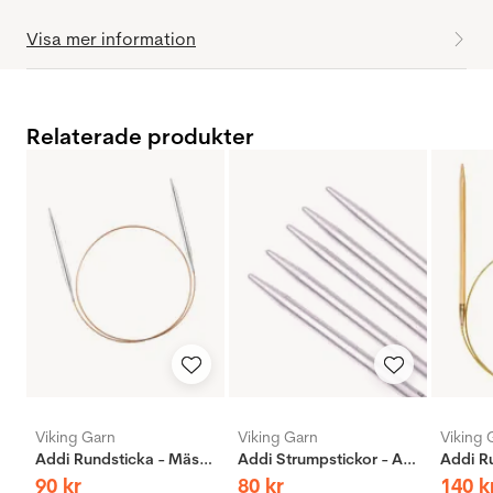
Visa mer information
Relaterade produkter
Viking Garn
Viking Garn
Viking 
Addi Rundsticka - Mässing
Addi Strumpstickor - Aluminium
90
kr
80
kr
140
k