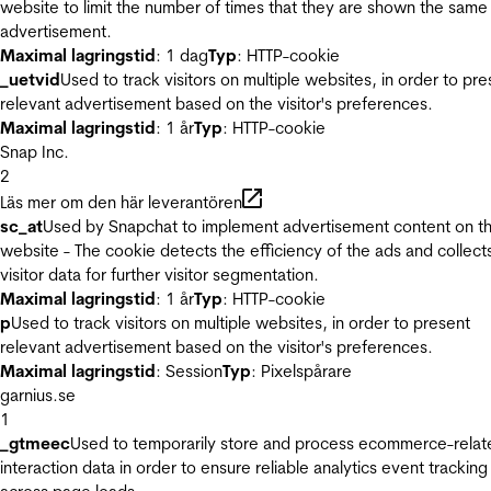
website to limit the number of times that they are shown the same
advertisement.
Maximal lagringstid
: 1 dag
Typ
: HTTP-cookie
_uetvid
Used to track visitors on multiple websites, in order to pre
relevant advertisement based on the visitor's preferences.
Maximal lagringstid
: 1 år
Typ
: HTTP-cookie
Snap Inc.
2
Läs mer om den här leverantören
sc_at
Used by Snapchat to implement advertisement content on t
website - The cookie detects the efficiency of the ads and collect
visitor data for further visitor segmentation.
Maximal lagringstid
: 1 år
Typ
: HTTP-cookie
p
Used to track visitors on multiple websites, in order to present
relevant advertisement based on the visitor's preferences.
Maximal lagringstid
: Session
Typ
: Pixelspårare
garnius.se
1
_gtmeec
Used to temporarily store and process ecommerce-relat
interaction data in order to ensure reliable analytics event tracking