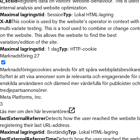
u_scsid
Registers data on visitors' website-behaviour. This is used 
internal analysis and website optimization.
Maximal lagringstid
: Session
Typ
: Lokal HTML-lagring
X-AB
This cookie is used by the website’s operator in context with
multi-variate testing. This is a tool used to combine or change con
on the website. This allows the website to find the best
variation/edition of the site.
Maximal lagringstid
: 1 dag
Typ
: HTTP-cookie
Marknadsföring
27
Marknadsföringscookies används för att spåra webbplatsbesökare
Syftet är att visa annonser som är relevanta och engagerande för
enskilda användaren och därmed mer värdefulla för publicister och
tredjepartsannonsörer.
Meta Platforms, Inc.
3
Läs mer om den här leverantören
lastExternalReferrer
Detects how the user reached the website 
registering their last URL-address.
Maximal lagringstid
: Beständig
Typ
: Lokal HTML-lagring
lastExternalReferrerTime
Detects how the user reached the web