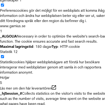
Egenskaper
1
Preferenscookies gör det möjligt för en webbplats att komma ihåg
information och ändra hur webbplatsen beter sig eller ser ut, sake
ditt föredragna språk eller den region du befinner dig i.
www.garnius.se
1
_ALGOLIA
Necessary in order to optimize the website's search-ba
function. The cookie ensures accurate and fast search results.
Maximal lagringstid
: 180 dagar
Typ
: HTTP-cookie
Statistik
12
Statistikcookies hjälper webbplatsägare att förstå hur besökare
interagerar med webbplatser genom att samla in och rapportera
information anonymt.
Hotjar
5
Läs mer om den här leverantören
_hjSession_#
Collects statistics on the visitor's visits to the websit
such as the number of visits, average time spent on the website a
what pages have been read.