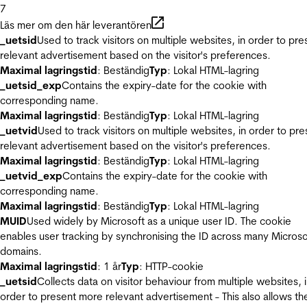
7
Läs mer om den här leverantören
_uetsid
Used to track visitors on multiple websites, in order to pre
relevant advertisement based on the visitor's preferences.
Maximal lagringstid
: Beständig
Typ
: Lokal HTML-lagring
_uetsid_exp
Contains the expiry-date for the cookie with
corresponding name.
Maximal lagringstid
: Beständig
Typ
: Lokal HTML-lagring
_uetvid
Used to track visitors on multiple websites, in order to pre
relevant advertisement based on the visitor's preferences.
Maximal lagringstid
: Beständig
Typ
: Lokal HTML-lagring
_uetvid_exp
Contains the expiry-date for the cookie with
corresponding name.
Maximal lagringstid
: Beständig
Typ
: Lokal HTML-lagring
MUID
Used widely by Microsoft as a unique user ID. The cookie
enables user tracking by synchronising the ID across many Microso
domains.
Maximal lagringstid
: 1 år
Typ
: HTTP-cookie
_uetsid
Collects data on visitor behaviour from multiple websites, 
order to present more relevant advertisement - This also allows th