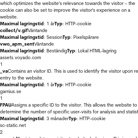
which optimizes the website's relevance towards the visitor – the
cookie can also be set to improve the visitor's experience on a
website.
Maximal lagringstid
: 1 år
Typ
: HTTP-cookie
collect/v.gif
Väntande
Maximal lagringstid
: Session
Typ
: Pixelspårare
vwo_apm_sent
Väntande
Maximal lagringstid
: Beständig
Typ
: Lokal HTML-lagring
assets.voyado.com
1
_va
Contains an visitor ID. This is used to identify the visitor upon r
entry to the website.
Maximal lagringstid
: 1 år
Typ
: HTTP-cookie
garnius.se
1
FPAU
Assigns a specific ID to the visitor. This allows the website to
determine the number of specific user-visits for analysis and statist
Maximal lagringstid
: 3 månader
Typ
: HTTP-cookie
sc-static.net
2