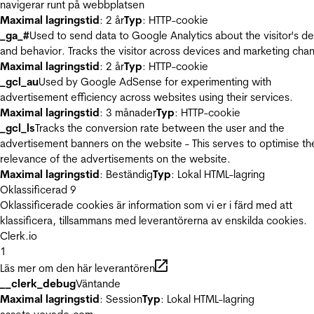
navigerar runt på webbplatsen
Maximal lagringstid
: 2 år
Typ
: HTTP-cookie
_ga_#
Used to send data to Google Analytics about the visitor's d
and behavior. Tracks the visitor across devices and marketing chan
Maximal lagringstid
: 2 år
Typ
: HTTP-cookie
_gcl_au
Used by Google AdSense for experimenting with
advertisement efficiency across websites using their services.
Maximal lagringstid
: 3 månader
Typ
: HTTP-cookie
_gcl_ls
Tracks the conversion rate between the user and the
advertisement banners on the website - This serves to optimise th
relevance of the advertisements on the website.
Maximal lagringstid
: Beständig
Typ
: Lokal HTML-lagring
Oklassificerad
9
Oklassificerade cookies är information som vi er i färd med att
klassificera, tillsammans med leverantörerna av enskilda cookies.
Clerk.io
1
Läs mer om den här leverantören
__clerk_debug
Väntande
Maximal lagringstid
: Session
Typ
: Lokal HTML-lagring