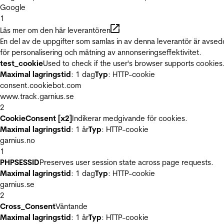
Google
1
Läs mer om den här leverantören
En del av de uppgifter som samlas in av denna leverantör är avse
för personalisering och mätning av annonseringseffektivitet.
test_cookie
Used to check if the user's browser supports cookies
Maximal lagringstid
: 1 dag
Typ
: HTTP-cookie
consent.cookiebot.com
www.track.garnius.se
2
CookieConsent [x2]
Indikerar medgivande för cookies.
Maximal lagringstid
: 1 år
Typ
: HTTP-cookie
garnius.no
1
PHPSESSID
Preserves user session state across page requests.
Maximal lagringstid
: 1 dag
Typ
: HTTP-cookie
garnius.se
2
Cross_Consent
Väntande
Maximal lagringstid
: 1 år
Typ
: HTTP-cookie