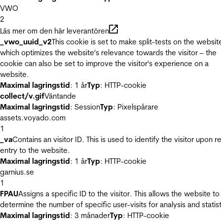
VWO
2
Läs mer om den här leverantören
_vwo_uuid_v2
This cookie is set to make split-tests on the websit
which optimizes the website's relevance towards the visitor – the
cookie can also be set to improve the visitor's experience on a
website.
Maximal lagringstid
: 1 år
Typ
: HTTP-cookie
collect/v.gif
Väntande
Maximal lagringstid
: Session
Typ
: Pixelspårare
assets.voyado.com
1
_va
Contains an visitor ID. This is used to identify the visitor upon r
entry to the website.
Maximal lagringstid
: 1 år
Typ
: HTTP-cookie
garnius.se
1
FPAU
Assigns a specific ID to the visitor. This allows the website to
determine the number of specific user-visits for analysis and statist
Maximal lagringstid
: 3 månader
Typ
: HTTP-cookie