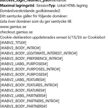
success_login_redirect_path
Väntande
Maximal lagringstid
: Session
Typ
: Lokal HTML-lagring
Domänöverskridande godkännande
2
Ditt samtycke gäller för följande domäner:
Lista över domäner som du ger samtycke till:
www.garnius.se
checkout.garnius.se
Cookie-deklaration uppdaterades senast 6/15/26 av
Cookiebot
[#IABV2_TITLE#]
[#IABV2_BODY_INTRO#]
[#IABV2_BODY_LEGITIMATE_INTEREST_INTRO#]
[#IABV2_BODY_PREFERENCE_INTRO#]
[#IABV2_LABEL_PURPOSES#]
[#IABV2_BODY_PURPOSES_INTRO#]
[#IABV2_BODY_PURPOSES#]
[#IABV2_LABEL_FEATURES#]
[#IABV2_BODY_FEATURES_INTRO#]
[#IABV2_BODY_FEATURES#]
[#IABV2_LABEL_PARTNERS#]
[#IABV2_BODY_PARTNERS_INTRO#]
[#IABV2_BODY_PARTNERS#]