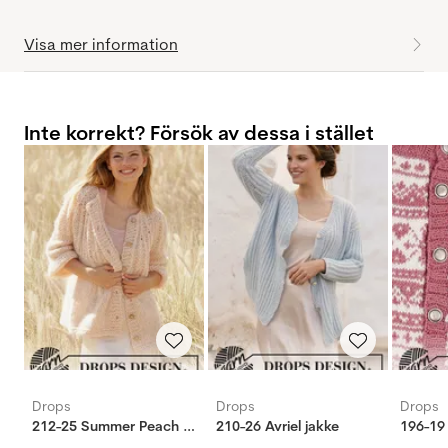
Visa mer information
Inte korrekt? Försök av dessa i stället
Drops
Drops
Drops
212-25 Summer Peach jakke
210-26 Avriel jakke
196-19 