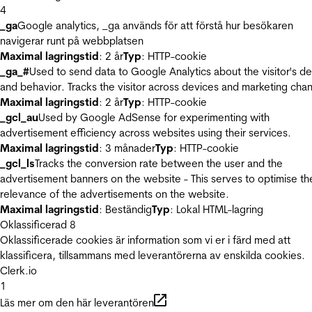
4
_ga
Google analytics, _ga används för att förstå hur besökaren
navigerar runt på webbplatsen
Maximal lagringstid
: 2 år
Typ
: HTTP-cookie
_ga_#
Used to send data to Google Analytics about the visitor's d
and behavior. Tracks the visitor across devices and marketing chan
Maximal lagringstid
: 2 år
Typ
: HTTP-cookie
_gcl_au
Used by Google AdSense for experimenting with
advertisement efficiency across websites using their services.
Maximal lagringstid
: 3 månader
Typ
: HTTP-cookie
_gcl_ls
Tracks the conversion rate between the user and the
advertisement banners on the website - This serves to optimise th
relevance of the advertisements on the website.
Maximal lagringstid
: Beständig
Typ
: Lokal HTML-lagring
Oklassificerad
8
Oklassificerade cookies är information som vi er i färd med att
klassificera, tillsammans med leverantörerna av enskilda cookies.
Clerk.io
1
Läs mer om den här leverantören