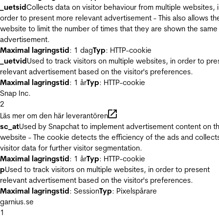
_uetsid
Collects data on visitor behaviour from multiple websites, 
order to present more relevant advertisement - This also allows th
website to limit the number of times that they are shown the same
advertisement.
Maximal lagringstid
: 1 dag
Typ
: HTTP-cookie
_uetvid
Used to track visitors on multiple websites, in order to pre
relevant advertisement based on the visitor's preferences.
Maximal lagringstid
: 1 år
Typ
: HTTP-cookie
Snap Inc.
2
Läs mer om den här leverantören
sc_at
Used by Snapchat to implement advertisement content on t
website - The cookie detects the efficiency of the ads and collect
visitor data for further visitor segmentation.
Maximal lagringstid
: 1 år
Typ
: HTTP-cookie
p
Used to track visitors on multiple websites, in order to present
relevant advertisement based on the visitor's preferences.
Maximal lagringstid
: Session
Typ
: Pixelspårare
garnius.se
1