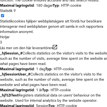
function. The cookie ensures accurate and fast search results.
Maximal lagringstid
: 180 dagar
Typ
: HTTP-cookie
Statistik
9
Statistikcookies hjälper webbplatsägare att förstå hur besökare
interagerar med webbplatser genom att samla in och rapportera
information anonymt.
Hotjar
3
Läs mer om den här leverantören
_hjSession_#
Collects statistics on the visitor's visits to the websit
such as the number of visits, average time spent on the website a
what pages have been read.
Maximal lagringstid
: 1 dag
Typ
: HTTP-cookie
_hjSessionUser_#
Collects statistics on the visitor's visits to the
website, such as the number of visits, average time spent on the
website and what pages have been read.
Maximal lagringstid
: 1 år
Typ
: HTTP-cookie
_hjTLDTest
Registers statistical data on users' behaviour on the
website. Used for internal analytics by the website operator.
Maximal lagringstid
: Session
Typ
: HTTP-cookie