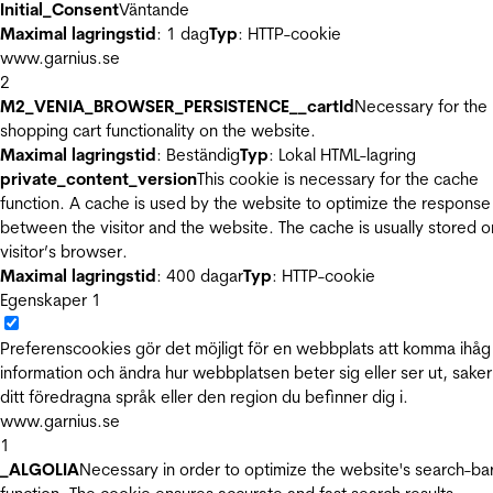
Initial_Consent
Väntande
Maximal lagringstid
: 1 dag
Typ
: HTTP-cookie
www.garnius.se
2
M2_VENIA_BROWSER_PERSISTENCE__cartId
Necessary for the
shopping cart functionality on the website.
Maximal lagringstid
: Beständig
Typ
: Lokal HTML-lagring
private_content_version
This cookie is necessary for the cache
function. A cache is used by the website to optimize the response
between the visitor and the website. The cache is usually stored o
visitor’s browser.
Maximal lagringstid
: 400 dagar
Typ
: HTTP-cookie
Egenskaper
1
Preferenscookies gör det möjligt för en webbplats att komma ihåg
information och ändra hur webbplatsen beter sig eller ser ut, sake
ditt föredragna språk eller den region du befinner dig i.
www.garnius.se
1
_ALGOLIA
Necessary in order to optimize the website's search-ba