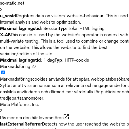
sc-static.net
2
u_scsid
Registers data on visitors' website-behaviour. This is used 
internal analysis and website optimization.
Maximal lagringstid
: Session
Typ
: Lokal HTML-lagring
X-AB
This cookie is used by the website’s operator in context with
multi-variate testing. This is a tool used to combine or change con
on the website. This allows the website to find the best
variation/edition of the site.
Maximal lagringstid
: 1 dag
Typ
: HTTP-cookie
Marknadsföring
27
Marknadsföringscookies används för att spåra webbplatsbesökare
Syftet är att visa annonser som är relevanta och engagerande för
enskilda användaren och därmed mer värdefulla för publicister och
tredjepartsannonsörer.
Meta Platforms, Inc.
3
Läs mer om den här leverantören
lastExternalReferrer
Detects how the user reached the website 