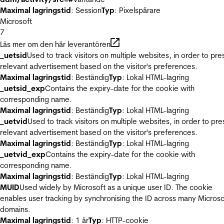
Maximal lagringstid
: Session
Typ
: Pixelspårare
Microsoft
7
Läs mer om den här leverantören
_uetsid
Used to track visitors on multiple websites, in order to pre
relevant advertisement based on the visitor's preferences.
Maximal lagringstid
: Beständig
Typ
: Lokal HTML-lagring
_uetsid_exp
Contains the expiry-date for the cookie with
corresponding name.
Maximal lagringstid
: Beständig
Typ
: Lokal HTML-lagring
_uetvid
Used to track visitors on multiple websites, in order to pre
relevant advertisement based on the visitor's preferences.
Maximal lagringstid
: Beständig
Typ
: Lokal HTML-lagring
_uetvid_exp
Contains the expiry-date for the cookie with
corresponding name.
Maximal lagringstid
: Beständig
Typ
: Lokal HTML-lagring
MUID
Used widely by Microsoft as a unique user ID. The cookie
enables user tracking by synchronising the ID across many Microso
domains.
Maximal lagringstid
: 1 år
Typ
: HTTP-cookie