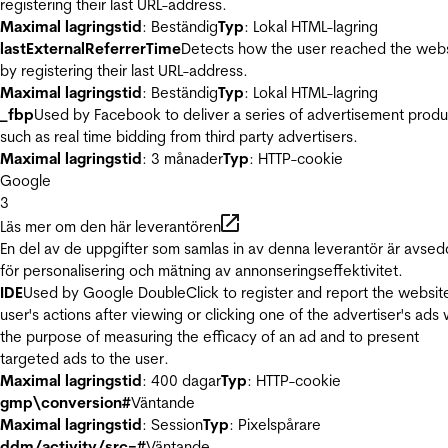
registering their last URL-address.
Maximal lagringstid
: Beständig
Typ
: Lokal HTML-lagring
lastExternalReferrerTime
Detects how the user reached the web
by registering their last URL-address.
Maximal lagringstid
: Beständig
Typ
: Lokal HTML-lagring
_fbp
Used by Facebook to deliver a series of advertisement produ
such as real time bidding from third party advertisers.
Maximal lagringstid
: 3 månader
Typ
: HTTP-cookie
Google
3
Läs mer om den här leverantören
En del av de uppgifter som samlas in av denna leverantör är avse
för personalisering och mätning av annonseringseffektivitet.
IDE
Used by Google DoubleClick to register and report the websit
user's actions after viewing or clicking one of the advertiser's ads 
the purpose of measuring the efficacy of an ad and to present
targeted ads to the user.
Maximal lagringstid
: 400 dagar
Typ
: HTTP-cookie
gmp\conversion#
Väntande
Maximal lagringstid
: Session
Typ
: Pixelspårare
ddm/activity/src=#
Väntande