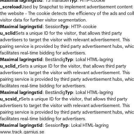
Maximal lagringstid
: 13 månader
Typ
: HTTP-cookie
_screload
Used by Snapchat to implement advertisement content
the website - The cookie detects the efficiency of the ads and col
visitor data for further visitor segmentation.
Maximal lagringstid
: Session
Typ
: HTTP-cookie
u_sclid
Sets a unique ID for the visitor, that allows third party
advertisers to target the visitor with relevant advertisement. This
pairing service is provided by third party advertisement hubs, whi
facilitates real-time bidding for advertisers.
Maximal lagringstid
: Beständig
Typ
: Lokal HTML-lagring
u_sclid_r
Sets a unique ID for the visitor, that allows third party
advertisers to target the visitor with relevant advertisement. This
pairing service is provided by third party advertisement hubs, whi
facilitates real-time bidding for advertisers.
Maximal lagringstid
: Beständig
Typ
: Lokal HTML-lagring
u_scsid_r
Sets a unique ID for the visitor, that allows third party
advertisers to target the visitor with relevant advertisement. This
pairing service is provided by third party advertisement hubs, whi
facilitates real-time bidding for advertisers.
Maximal lagringstid
: Session
Typ
: Lokal HTML-lagring
www.track.garnius.se