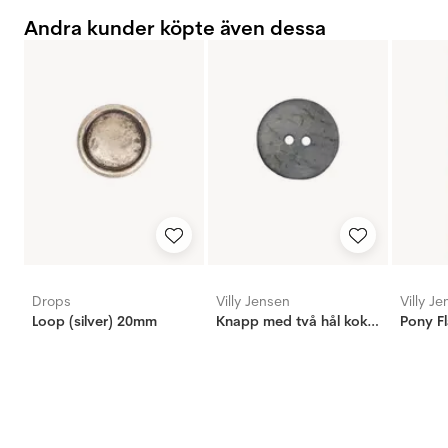
Andra kunder köpte även dessa
Drops
Villy Jensen
Villy J
Loop (silver) 20mm
Knapp med två hål kokos ljus blå, 20mm
Pony Fl