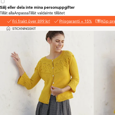
Sälj eller dela inte mina personuppgifter
Tillåt alla
Anpassa
Tillåt valda
Inte tillåtet
Fri frakt över 899 kr!
Prisgaranti + 15%
Köp pre
Hem
STICKNINGSKIT
>