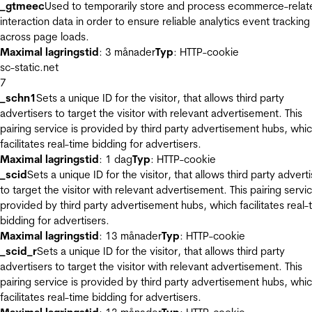
_gtmeec
Used to temporarily store and process ecommerce-relat
interaction data in order to ensure reliable analytics event tracking
across page loads.
Maximal lagringstid
: 3 månader
Typ
: HTTP-cookie
sc-static.net
7
_schn1
Sets a unique ID for the visitor, that allows third party
advertisers to target the visitor with relevant advertisement. This
pairing service is provided by third party advertisement hubs, whi
facilitates real-time bidding for advertisers.
Maximal lagringstid
: 1 dag
Typ
: HTTP-cookie
_scid
Sets a unique ID for the visitor, that allows third party advert
to target the visitor with relevant advertisement. This pairing servic
provided by third party advertisement hubs, which facilitates real-
bidding for advertisers.
Maximal lagringstid
: 13 månader
Typ
: HTTP-cookie
_scid_r
Sets a unique ID for the visitor, that allows third party
advertisers to target the visitor with relevant advertisement. This
pairing service is provided by third party advertisement hubs, whi
facilitates real-time bidding for advertisers.