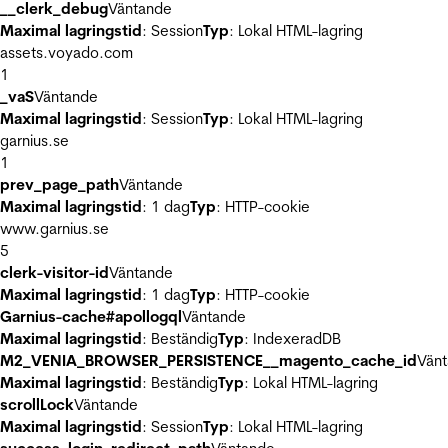
__clerk_debug
Väntande
Maximal lagringstid
: Session
Typ
: Lokal HTML-lagring
assets.voyado.com
1
_vaS
Väntande
Maximal lagringstid
: Session
Typ
: Lokal HTML-lagring
garnius.se
1
prev_page_path
Väntande
Maximal lagringstid
: 1 dag
Typ
: HTTP-cookie
www.garnius.se
5
clerk-visitor-id
Väntande
Maximal lagringstid
: 1 dag
Typ
: HTTP-cookie
Garnius-cache#apollogql
Väntande
Maximal lagringstid
: Beständig
Typ
: IndexeradDB
M2_VENIA_BROWSER_PERSISTENCE__magento_cache_id
Vän
Maximal lagringstid
: Beständig
Typ
: Lokal HTML-lagring
scrollLock
Väntande
Maximal lagringstid
: Session
Typ
: Lokal HTML-lagring