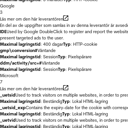
Google
3
Läs mer om den här leverantören
En del av de uppgifter som samlas in av denna leverantör är avsed
IDE
Used by Google DoubleClick to register and report the website u
present targeted ads to the user.
Maximal lagringstid
: 400 dagar
Typ
: HTTP-cookie
gmp\conversion#
Väntande
Maximal lagringstid
: Session
Typ
: Pixelspårare
ddm/activity/src=#
Väntande
Maximal lagringstid
: Session
Typ
: Pixelspårare
Microsoft
7
Läs mer om den här leverantören
_uetsid
Used to track visitors on multiple websites, in order to pr
Maximal lagringstid
: Beständig
Typ
: Lokal HTML-lagring
_uetsid_exp
Contains the expiry-date for the cookie with corres
Maximal lagringstid
: Beständig
Typ
: Lokal HTML-lagring
_uetvid
Used to track visitors on multiple websites, in order to pr
Maximal lagringstid
: Beständig
Typ
: Lokal HTML-lagring