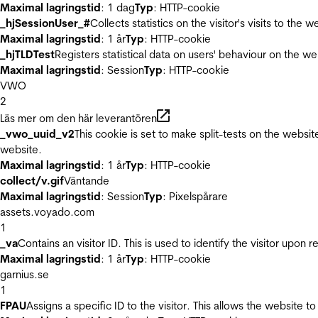
Maximal lagringstid
: 1 dag
Typ
: HTTP-cookie
_hjSessionUser_#
Collects statistics on the visitor's visits to t
Maximal lagringstid
: 1 år
Typ
: HTTP-cookie
_hjTLDTest
Registers statistical data on users' behaviour on the we
Maximal lagringstid
: Session
Typ
: HTTP-cookie
VWO
2
Läs mer om den här leverantören
_vwo_uuid_v2
This cookie is set to make split-tests on the websi
website.
Maximal lagringstid
: 1 år
Typ
: HTTP-cookie
collect/v.gif
Väntande
Maximal lagringstid
: Session
Typ
: Pixelspårare
assets.voyado.com
1
_va
Contains an visitor ID. This is used to identify the visitor upon 
Maximal lagringstid
: 1 år
Typ
: HTTP-cookie
garnius.se
1
FPAU
Assigns a specific ID to the visitor. This allows the website to