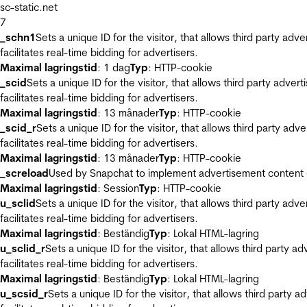
sc-static.net
7
_schn1
Sets a unique ID for the visitor, that allows third party adv
facilitates real-time bidding for advertisers.
Maximal lagringstid
: 1 dag
Typ
: HTTP-cookie
_scid
Sets a unique ID for the visitor, that allows third party adver
facilitates real-time bidding for advertisers.
Maximal lagringstid
: 13 månader
Typ
: HTTP-cookie
_scid_r
Sets a unique ID for the visitor, that allows third party adv
facilitates real-time bidding for advertisers.
Maximal lagringstid
: 13 månader
Typ
: HTTP-cookie
_screload
Used by Snapchat to implement advertisement content on 
Maximal lagringstid
: Session
Typ
: HTTP-cookie
u_sclid
Sets a unique ID for the visitor, that allows third party adv
facilitates real-time bidding for advertisers.
Maximal lagringstid
: Beständig
Typ
: Lokal HTML-lagring
u_sclid_r
Sets a unique ID for the visitor, that allows third party a
facilitates real-time bidding for advertisers.
Maximal lagringstid
: Beständig
Typ
: Lokal HTML-lagring
u_scsid_r
Sets a unique ID for the visitor, that allows third party 