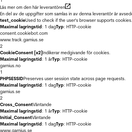
1
Läs mer om den här leverantören
En del av de uppgifter som samlas in av denna leverantör är avsed
test_cookie
Used to check if the user's browser supports cookies
Maximal lagringstid
: 1 dag
Typ
: HTTP-cookie
consent.cookiebot.com
www.track.garnius.se
2
CookieConsent [x2]
Indikerar medgivande för cookies.
Maximal lagringstid
: 1 år
Typ
: HTTP-cookie
garnius.no
1
PHPSESSID
Preserves user session state across page requests.
Maximal lagringstid
: 1 dag
Typ
: HTTP-cookie
garnius.se
2
Cross_Consent
Väntande
Maximal lagringstid
: 1 år
Typ
: HTTP-cookie
Initial_Consent
Väntande
Maximal lagringstid
: 1 dag
Typ
: HTTP-cookie
www.garnius.se