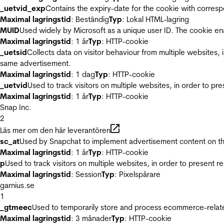
_uetvid_exp
Contains the expiry-date for the cookie with corres
Maximal lagringstid
: Beständig
Typ
: Lokal HTML-lagring
MUID
Used widely by Microsoft as a unique user ID. The cookie en
Maximal lagringstid
: 1 år
Typ
: HTTP-cookie
_uetsid
Collects data on visitor behaviour from multiple websites, 
same advertisement.
Maximal lagringstid
: 1 dag
Typ
: HTTP-cookie
_uetvid
Used to track visitors on multiple websites, in order to pr
Maximal lagringstid
: 1 år
Typ
: HTTP-cookie
Snap Inc.
2
Läs mer om den här leverantören
sc_at
Used by Snapchat to implement advertisement content on the w
Maximal lagringstid
: 1 år
Typ
: HTTP-cookie
p
Used to track visitors on multiple websites, in order to present 
Maximal lagringstid
: Session
Typ
: Pixelspårare
garnius.se
1
_gtmeec
Used to temporarily store and process ecommerce-related 
Maximal lagringstid
: 3 månader
Typ
: HTTP-cookie