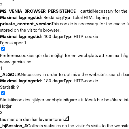
2
M2_VENIA_BROWSER_PERSISTENCE__cartId
Necessary for the 
Maximal lagringstid
: Beständig
Typ
: Lokal HTML-lagring
private_content_version
This cookie is necessary for the cache 
stored on the visitor’s browser.
Maximal lagringstid
: 400 dagar
Typ
: HTTP-cookie
Egenskaper
1
Preferenscookies gör det möjligt för en webbplats att komma ihåg i
www.garnius.se
1
_ALGOLIA
Necessary in order to optimize the website's search-bar
Maximal lagringstid
: 180 dagar
Typ
: HTTP-cookie
Statistik
9
Statistikcookies hjälper webbplatsägare att förstå hur besökare 
Hotjar
3
Läs mer om den här leverantören
_hjSession_#
Collects statistics on the visitor's visits to the we