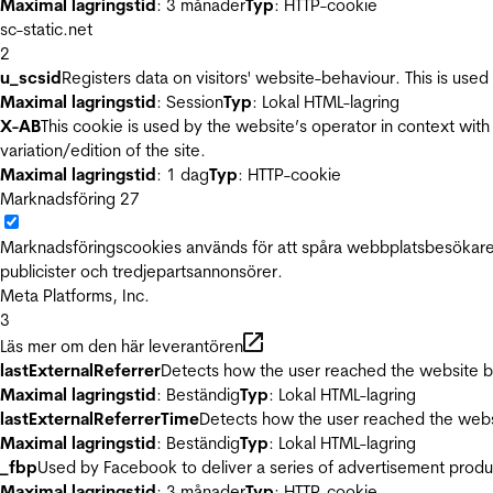
Maximal lagringstid
: 3 månader
Typ
: HTTP-cookie
sc-static.net
2
u_scsid
Registers data on visitors' website-behaviour. This is used 
Maximal lagringstid
: Session
Typ
: Lokal HTML-lagring
X-AB
This cookie is used by the website’s operator in context with 
variation/edition of the site.
Maximal lagringstid
: 1 dag
Typ
: HTTP-cookie
Marknadsföring
27
Marknadsföringscookies används för att spåra webbplatsbesökare.
publicister och tredjepartsannonsörer.
Meta Platforms, Inc.
3
Läs mer om den här leverantören
lastExternalReferrer
Detects how the user reached the website by 
Maximal lagringstid
: Beständig
Typ
: Lokal HTML-lagring
lastExternalReferrerTime
Detects how the user reached the websi
Maximal lagringstid
: Beständig
Typ
: Lokal HTML-lagring
_fbp
Used by Facebook to deliver a series of advertisement product
Maximal lagringstid
: 3 månader
Typ
: HTTP-cookie