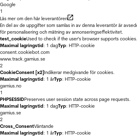
Google
1
Läs mer om den här leverantören
En del av de uppgifter som samlas in av denna leverantör är avse
för personalisering och mätning av annonseringseffektivitet.
test_cookie
Used to check if the user's browser supports cookies
Maximal lagringstid
: 1 dag
Typ
: HTTP-cookie
consent.cookiebot.com
www.track.garnius.se
2
CookieConsent [x2]
Indikerar medgivande för cookies.
Maximal lagringstid
: 1 år
Typ
: HTTP-cookie
garnius.no
1
PHPSESSID
Preserves user session state across page requests.
Maximal lagringstid
: 1 dag
Typ
: HTTP-cookie
garnius.se
2
Cross_Consent
Väntande
Maximal lagringstid
: 1 år
Typ
: HTTP-cookie