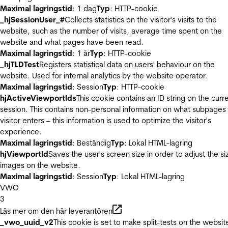
Maximal lagringstid
: 1 dag
Typ
: HTTP-cookie
_hjSessionUser_#
Collects statistics on the visitor's visits to the
website, such as the number of visits, average time spent on the
website and what pages have been read.
Maximal lagringstid
: 1 år
Typ
: HTTP-cookie
_hjTLDTest
Registers statistical data on users' behaviour on the
website. Used for internal analytics by the website operator.
Maximal lagringstid
: Session
Typ
: HTTP-cookie
hjActiveViewportIds
This cookie contains an ID string on the curr
session. This contains non-personal information on what subpages
visitor enters – this information is used to optimize the visitor's
experience.
Maximal lagringstid
: Beständig
Typ
: Lokal HTML-lagring
hjViewportId
Saves the user's screen size in order to adjust the si
images on the website.
Maximal lagringstid
: Session
Typ
: Lokal HTML-lagring
VWO
3
Läs mer om den här leverantören
_vwo_uuid_v2
This cookie is set to make split-tests on the websit