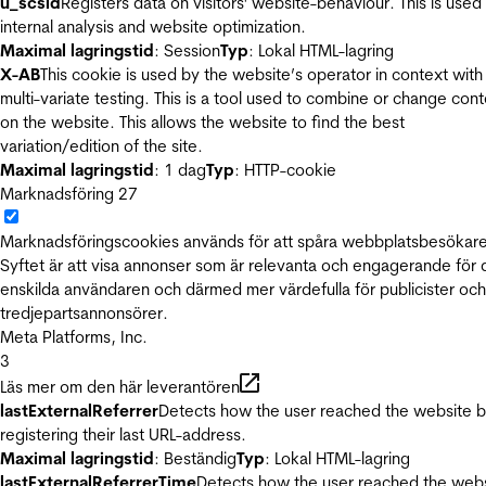
u_scsid
Registers data on visitors' website-behaviour. This is used 
internal analysis and website optimization.
Maximal lagringstid
: Session
Typ
: Lokal HTML-lagring
X-AB
This cookie is used by the website’s operator in context with
multi-variate testing. This is a tool used to combine or change con
on the website. This allows the website to find the best
variation/edition of the site.
Maximal lagringstid
: 1 dag
Typ
: HTTP-cookie
Marknadsföring
27
Marknadsföringscookies används för att spåra webbplatsbesökare
Syftet är att visa annonser som är relevanta och engagerande för
enskilda användaren och därmed mer värdefulla för publicister och
tredjepartsannonsörer.
Meta Platforms, Inc.
3
Läs mer om den här leverantören
lastExternalReferrer
Detects how the user reached the website 
registering their last URL-address.
Maximal lagringstid
: Beständig
Typ
: Lokal HTML-lagring
lastExternalReferrerTime
Detects how the user reached the web