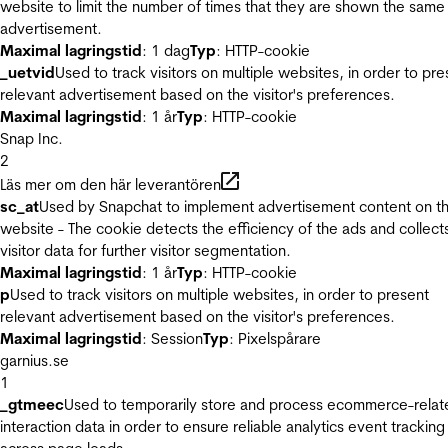
website to limit the number of times that they are shown the same
advertisement.
Maximal lagringstid
: 1 dag
Typ
: HTTP-cookie
_uetvid
Used to track visitors on multiple websites, in order to pre
relevant advertisement based on the visitor's preferences.
Maximal lagringstid
: 1 år
Typ
: HTTP-cookie
Snap Inc.
2
Läs mer om den här leverantören
sc_at
Used by Snapchat to implement advertisement content on t
website - The cookie detects the efficiency of the ads and collect
visitor data for further visitor segmentation.
Maximal lagringstid
: 1 år
Typ
: HTTP-cookie
p
Used to track visitors on multiple websites, in order to present
relevant advertisement based on the visitor's preferences.
Maximal lagringstid
: Session
Typ
: Pixelspårare
garnius.se
1
_gtmeec
Used to temporarily store and process ecommerce-relat
interaction data in order to ensure reliable analytics event tracking