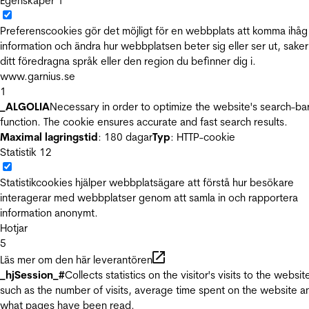
Egenskaper
1
Preferenscookies gör det möjligt för en webbplats att komma ihåg
information och ändra hur webbplatsen beter sig eller ser ut, sake
ditt föredragna språk eller den region du befinner dig i.
www.garnius.se
1
_ALGOLIA
Necessary in order to optimize the website's search-ba
function. The cookie ensures accurate and fast search results.
Maximal lagringstid
: 180 dagar
Typ
: HTTP-cookie
Statistik
12
Statistikcookies hjälper webbplatsägare att förstå hur besökare
interagerar med webbplatser genom att samla in och rapportera
information anonymt.
Hotjar
5
Läs mer om den här leverantören
_hjSession_#
Collects statistics on the visitor's visits to the websit
such as the number of visits, average time spent on the website a
what pages have been read.