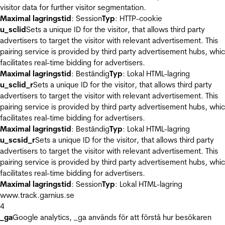
visitor data for further visitor segmentation.
Maximal lagringstid
: Session
Typ
: HTTP-cookie
u_sclid
Sets a unique ID for the visitor, that allows third party
advertisers to target the visitor with relevant advertisement. This
pairing service is provided by third party advertisement hubs, whi
facilitates real-time bidding for advertisers.
Maximal lagringstid
: Beständig
Typ
: Lokal HTML-lagring
u_sclid_r
Sets a unique ID for the visitor, that allows third party
advertisers to target the visitor with relevant advertisement. This
pairing service is provided by third party advertisement hubs, whi
facilitates real-time bidding for advertisers.
Maximal lagringstid
: Beständig
Typ
: Lokal HTML-lagring
u_scsid_r
Sets a unique ID for the visitor, that allows third party
advertisers to target the visitor with relevant advertisement. This
pairing service is provided by third party advertisement hubs, whi
facilitates real-time bidding for advertisers.
Maximal lagringstid
: Session
Typ
: Lokal HTML-lagring
www.track.garnius.se
4
_ga
Google analytics, _ga används för att förstå hur besökaren