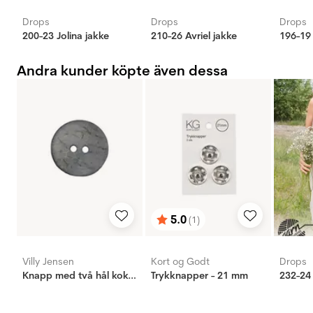
Drops
Drops
Drops
200-23 Jolina jakke
210-26 Avriel jakke
196-19 
Andra kunder köpte även dessa
5.0
(1)
Betyg:
utav 5 stjärnor
Villy Jensen
Kort og Godt
Drops
Knapp med två hål kokos ljus blå, 20mm
Trykknapper - 21 mm