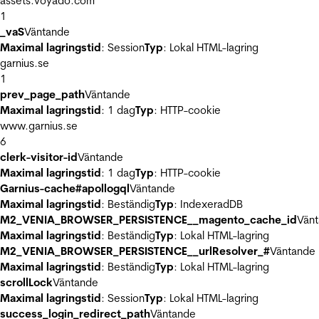
assets.voyado.com
1
_vaS
Väntande
Maximal lagringstid
: Session
Typ
: Lokal HTML-lagring
garnius.se
1
prev_page_path
Väntande
Maximal lagringstid
: 1 dag
Typ
: HTTP-cookie
www.garnius.se
6
clerk-visitor-id
Väntande
Maximal lagringstid
: 1 dag
Typ
: HTTP-cookie
Garnius-cache#apollogql
Väntande
Maximal lagringstid
: Beständig
Typ
: IndexeradDB
M2_VENIA_BROWSER_PERSISTENCE__magento_cache_id
Vän
Maximal lagringstid
: Beständig
Typ
: Lokal HTML-lagring
M2_VENIA_BROWSER_PERSISTENCE__urlResolver_#
Väntande
Maximal lagringstid
: Beständig
Typ
: Lokal HTML-lagring
scrollLock
Väntande
Maximal lagringstid
: Session
Typ
: Lokal HTML-lagring
success_login_redirect_path
Väntande