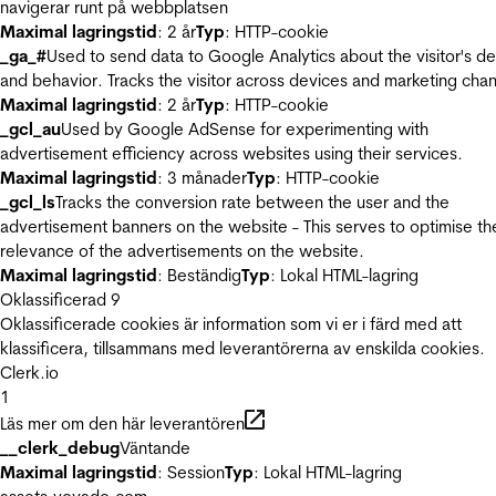
navigerar runt på webbplatsen
Maximal lagringstid
: 2 år
Typ
: HTTP-cookie
_ga_#
Used to send data to Google Analytics about the visitor's d
and behavior. Tracks the visitor across devices and marketing chan
Maximal lagringstid
: 2 år
Typ
: HTTP-cookie
_gcl_au
Used by Google AdSense for experimenting with
advertisement efficiency across websites using their services.
Maximal lagringstid
: 3 månader
Typ
: HTTP-cookie
_gcl_ls
Tracks the conversion rate between the user and the
advertisement banners on the website - This serves to optimise th
relevance of the advertisements on the website.
Maximal lagringstid
: Beständig
Typ
: Lokal HTML-lagring
Oklassificerad
9
Oklassificerade cookies är information som vi er i färd med att
klassificera, tillsammans med leverantörerna av enskilda cookies.
Clerk.io
1
Läs mer om den här leverantören
__clerk_debug
Väntande
Maximal lagringstid
: Session
Typ
: Lokal HTML-lagring