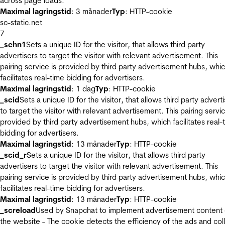
across page loads.
Maximal lagringstid
: 3 månader
Typ
: HTTP-cookie
sc-static.net
7
_schn1
Sets a unique ID for the visitor, that allows third party
advertisers to target the visitor with relevant advertisement. This
pairing service is provided by third party advertisement hubs, whi
facilitates real-time bidding for advertisers.
Maximal lagringstid
: 1 dag
Typ
: HTTP-cookie
_scid
Sets a unique ID for the visitor, that allows third party advert
to target the visitor with relevant advertisement. This pairing servic
provided by third party advertisement hubs, which facilitates real-
bidding for advertisers.
Maximal lagringstid
: 13 månader
Typ
: HTTP-cookie
_scid_r
Sets a unique ID for the visitor, that allows third party
advertisers to target the visitor with relevant advertisement. This
pairing service is provided by third party advertisement hubs, whi
facilitates real-time bidding for advertisers.
Maximal lagringstid
: 13 månader
Typ
: HTTP-cookie
_screload
Used by Snapchat to implement advertisement content
the website - The cookie detects the efficiency of the ads and col