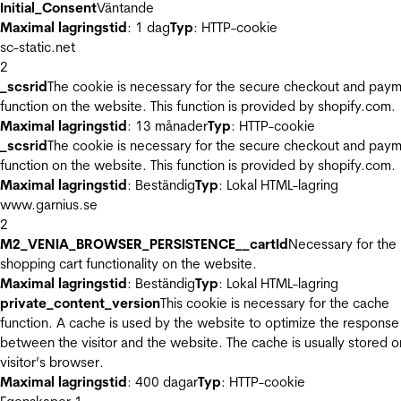
Initial_Consent
Väntande
Maximal lagringstid
: 1 dag
Typ
: HTTP-cookie
sc-static.net
2
_scsrid
The cookie is necessary for the secure checkout and pay
function on the website. This function is provided by shopify.com.
Maximal lagringstid
: 13 månader
Typ
: HTTP-cookie
_scsrid
The cookie is necessary for the secure checkout and pay
function on the website. This function is provided by shopify.com.
Maximal lagringstid
: Beständig
Typ
: Lokal HTML-lagring
www.garnius.se
2
M2_VENIA_BROWSER_PERSISTENCE__cartId
Necessary for the
shopping cart functionality on the website.
Maximal lagringstid
: Beständig
Typ
: Lokal HTML-lagring
private_content_version
This cookie is necessary for the cache
function. A cache is used by the website to optimize the response
between the visitor and the website. The cache is usually stored o
visitor’s browser.
Maximal lagringstid
: 400 dagar
Typ
: HTTP-cookie