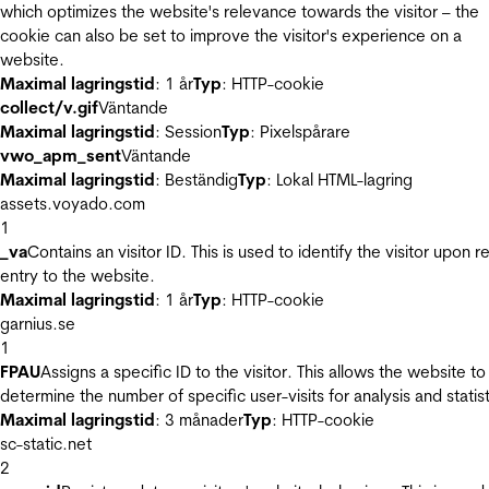
which optimizes the website's relevance towards the visitor – the
cookie can also be set to improve the visitor's experience on a
website.
Maximal lagringstid
: 1 år
Typ
: HTTP-cookie
collect/v.gif
Väntande
Maximal lagringstid
: Session
Typ
: Pixelspårare
vwo_apm_sent
Väntande
Maximal lagringstid
: Beständig
Typ
: Lokal HTML-lagring
assets.voyado.com
1
_va
Contains an visitor ID. This is used to identify the visitor upon r
entry to the website.
Maximal lagringstid
: 1 år
Typ
: HTTP-cookie
garnius.se
1
FPAU
Assigns a specific ID to the visitor. This allows the website to
determine the number of specific user-visits for analysis and statist
Maximal lagringstid
: 3 månader
Typ
: HTTP-cookie
sc-static.net
2