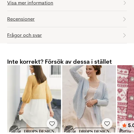
Visa mer information
Recensioner
Frågor och svar
Inte korrekt? Försök av dessa i stället
5.
Bety
utav 