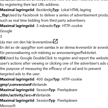
by registering their last URL-address.
Maximal lagringstid
: Beständig
Typ
: Lokal HTML-lagring
_fbp
Used by Facebook to deliver a series of advertisement produ
such as real time bidding from third party advertisers.
Maximal lagringstid
: 3 månader
Typ
: HTTP-cookie
Google
3
Läs mer om den här leverantören
En del av de uppgifter som samlas in av denna leverantör är avse
för personalisering och mätning av annonseringseffektivitet.
IDE
Used by Google DoubleClick to register and report the websit
user's actions after viewing or clicking one of the advertiser's ads 
the purpose of measuring the efficacy of an ad and to present
targeted ads to the user.
Maximal lagringstid
: 400 dagar
Typ
: HTTP-cookie
gmp\conversion#
Väntande
Maximal lagringstid
: Session
Typ
: Pixelspårare
ddm/activity/src=#
Väntande
Maximal lagringstid
: Session
Typ
: Pixelspårare
Microsoft