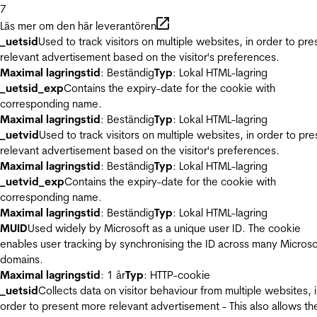
7
Läs mer om den här leverantören
_uetsid
Used to track visitors on multiple websites, in order to pre
relevant advertisement based on the visitor's preferences.
Maximal lagringstid
: Beständig
Typ
: Lokal HTML-lagring
_uetsid_exp
Contains the expiry-date for the cookie with
corresponding name.
Maximal lagringstid
: Beständig
Typ
: Lokal HTML-lagring
_uetvid
Used to track visitors on multiple websites, in order to pre
relevant advertisement based on the visitor's preferences.
Maximal lagringstid
: Beständig
Typ
: Lokal HTML-lagring
_uetvid_exp
Contains the expiry-date for the cookie with
corresponding name.
Maximal lagringstid
: Beständig
Typ
: Lokal HTML-lagring
MUID
Used widely by Microsoft as a unique user ID. The cookie
enables user tracking by synchronising the ID across many Microso
domains.
Maximal lagringstid
: 1 år
Typ
: HTTP-cookie
_uetsid
Collects data on visitor behaviour from multiple websites, 
order to present more relevant advertisement - This also allows th