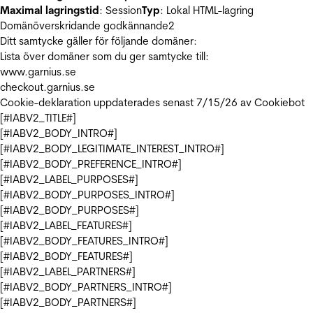
Maximal lagringstid
: Session
Typ
: Lokal HTML-lagring
Domänöverskridande godkännande
2
Ditt samtycke gäller för följande domäner:
Lista över domäner som du ger samtycke till:
www.garnius.se
checkout.garnius.se
Cookie-deklaration uppdaterades senast 7/15/26 av
Cookiebot
[#IABV2_TITLE#]
[#IABV2_BODY_INTRO#]
[#IABV2_BODY_LEGITIMATE_INTEREST_INTRO#]
[#IABV2_BODY_PREFERENCE_INTRO#]
[#IABV2_LABEL_PURPOSES#]
[#IABV2_BODY_PURPOSES_INTRO#]
[#IABV2_BODY_PURPOSES#]
[#IABV2_LABEL_FEATURES#]
[#IABV2_BODY_FEATURES_INTRO#]
[#IABV2_BODY_FEATURES#]
[#IABV2_LABEL_PARTNERS#]
[#IABV2_BODY_PARTNERS_INTRO#]
[#IABV2_BODY_PARTNERS#]