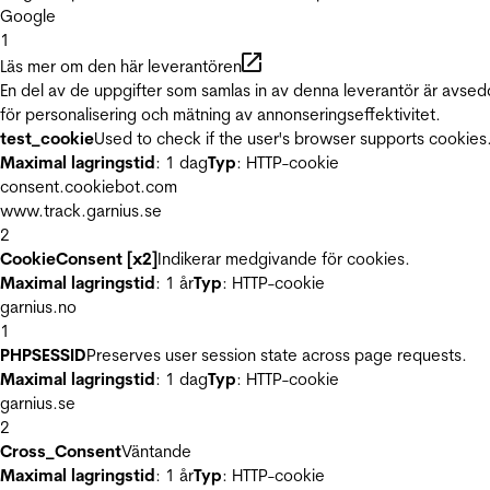
Google
1
Läs mer om den här leverantören
En del av de uppgifter som samlas in av denna leverantör är avse
för personalisering och mätning av annonseringseffektivitet.
test_cookie
Used to check if the user's browser supports cookies
Maximal lagringstid
: 1 dag
Typ
: HTTP-cookie
consent.cookiebot.com
www.track.garnius.se
2
CookieConsent [x2]
Indikerar medgivande för cookies.
Maximal lagringstid
: 1 år
Typ
: HTTP-cookie
garnius.no
1
PHPSESSID
Preserves user session state across page requests.
Maximal lagringstid
: 1 dag
Typ
: HTTP-cookie
garnius.se
2
Cross_Consent
Väntande
Maximal lagringstid
: 1 år
Typ
: HTTP-cookie