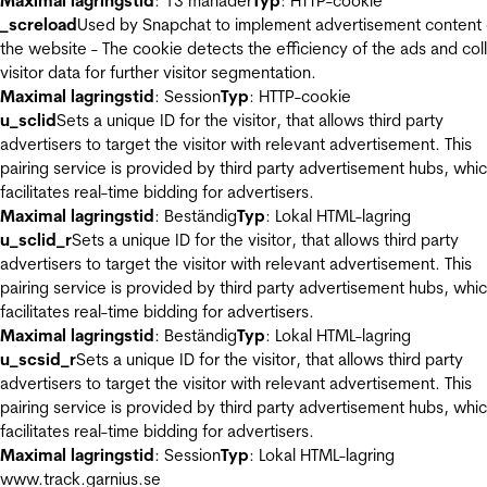
Maximal lagringstid
: 13 månader
Typ
: HTTP-cookie
_screload
Used by Snapchat to implement advertisement content
the website - The cookie detects the efficiency of the ads and col
visitor data for further visitor segmentation.
Maximal lagringstid
: Session
Typ
: HTTP-cookie
u_sclid
Sets a unique ID for the visitor, that allows third party
advertisers to target the visitor with relevant advertisement. This
pairing service is provided by third party advertisement hubs, whi
facilitates real-time bidding for advertisers.
Maximal lagringstid
: Beständig
Typ
: Lokal HTML-lagring
u_sclid_r
Sets a unique ID for the visitor, that allows third party
advertisers to target the visitor with relevant advertisement. This
pairing service is provided by third party advertisement hubs, whi
facilitates real-time bidding for advertisers.
Maximal lagringstid
: Beständig
Typ
: Lokal HTML-lagring
u_scsid_r
Sets a unique ID for the visitor, that allows third party
advertisers to target the visitor with relevant advertisement. This
pairing service is provided by third party advertisement hubs, whi
facilitates real-time bidding for advertisers.
Maximal lagringstid
: Session
Typ
: Lokal HTML-lagring
www.track.garnius.se