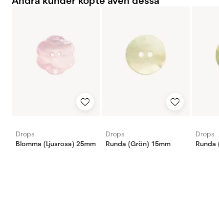
Andra kunder köpte även dessa
Drops
Drops
Drops
Blomma (Ljusrosa) 25mm
Runda (Grön) 15mm
Runda 