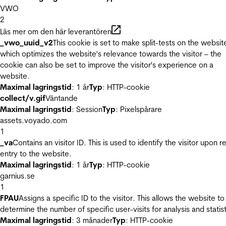
VWO
2
Läs mer om den här leverantören
_vwo_uuid_v2
This cookie is set to make split-tests on the websit
which optimizes the website's relevance towards the visitor – the
cookie can also be set to improve the visitor's experience on a
website.
Maximal lagringstid
: 1 år
Typ
: HTTP-cookie
collect/v.gif
Väntande
Maximal lagringstid
: Session
Typ
: Pixelspårare
assets.voyado.com
1
_va
Contains an visitor ID. This is used to identify the visitor upon r
entry to the website.
Maximal lagringstid
: 1 år
Typ
: HTTP-cookie
garnius.se
1
FPAU
Assigns a specific ID to the visitor. This allows the website to
determine the number of specific user-visits for analysis and statist
Maximal lagringstid
: 3 månader
Typ
: HTTP-cookie