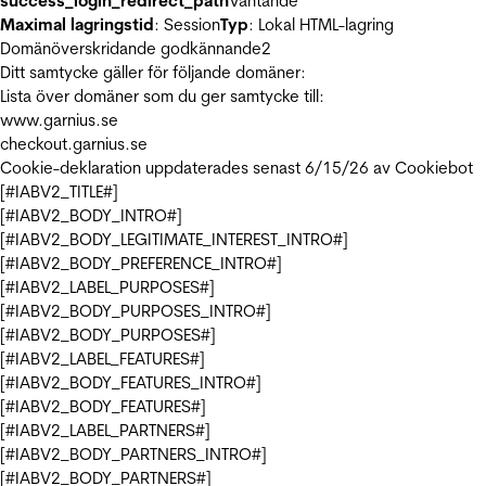
success_login_redirect_path
Väntande
Maximal lagringstid
: Session
Typ
: Lokal HTML-lagring
Domänöverskridande godkännande
2
Ditt samtycke gäller för följande domäner:
Lista över domäner som du ger samtycke till:
www.garnius.se
checkout.garnius.se
Cookie-deklaration uppdaterades senast 6/15/26 av
Cookiebot
[#IABV2_TITLE#]
[#IABV2_BODY_INTRO#]
[#IABV2_BODY_LEGITIMATE_INTEREST_INTRO#]
[#IABV2_BODY_PREFERENCE_INTRO#]
[#IABV2_LABEL_PURPOSES#]
[#IABV2_BODY_PURPOSES_INTRO#]
[#IABV2_BODY_PURPOSES#]
[#IABV2_LABEL_FEATURES#]
[#IABV2_BODY_FEATURES_INTRO#]
[#IABV2_BODY_FEATURES#]
[#IABV2_LABEL_PARTNERS#]
[#IABV2_BODY_PARTNERS_INTRO#]
[#IABV2_BODY_PARTNERS#]