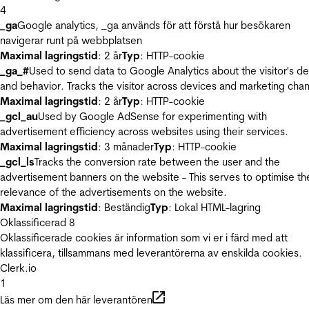
4
_ga
Google analytics, _ga används för att förstå hur besökaren
navigerar runt på webbplatsen
Maximal lagringstid
: 2 år
Typ
: HTTP-cookie
_ga_#
Used to send data to Google Analytics about the visitor's d
and behavior. Tracks the visitor across devices and marketing chan
Maximal lagringstid
: 2 år
Typ
: HTTP-cookie
_gcl_au
Used by Google AdSense for experimenting with
advertisement efficiency across websites using their services.
Maximal lagringstid
: 3 månader
Typ
: HTTP-cookie
_gcl_ls
Tracks the conversion rate between the user and the
advertisement banners on the website - This serves to optimise th
relevance of the advertisements on the website.
Maximal lagringstid
: Beständig
Typ
: Lokal HTML-lagring
Oklassificerad
8
Oklassificerade cookies är information som vi er i färd med att
klassificera, tillsammans med leverantörerna av enskilda cookies.
Clerk.io
1
Läs mer om den här leverantören