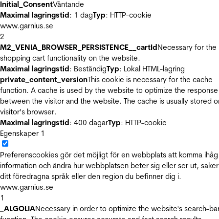
Initial_Consent
Väntande
Maximal lagringstid
: 1 dag
Typ
: HTTP-cookie
www.garnius.se
2
M2_VENIA_BROWSER_PERSISTENCE__cartId
Necessary for the
shopping cart functionality on the website.
Maximal lagringstid
: Beständig
Typ
: Lokal HTML-lagring
private_content_version
This cookie is necessary for the cache
function. A cache is used by the website to optimize the response
between the visitor and the website. The cache is usually stored o
visitor’s browser.
Maximal lagringstid
: 400 dagar
Typ
: HTTP-cookie
Egenskaper
1
Preferenscookies gör det möjligt för en webbplats att komma ihåg
information och ändra hur webbplatsen beter sig eller ser ut, sake
ditt föredragna språk eller den region du befinner dig i.
www.garnius.se
1
_ALGOLIA
Necessary in order to optimize the website's search-ba