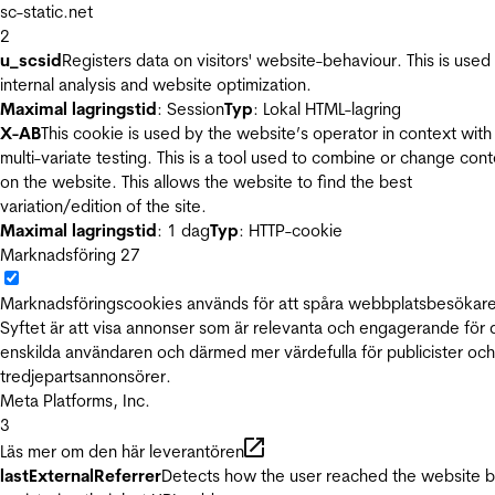
sc-static.net
2
u_scsid
Registers data on visitors' website-behaviour. This is used 
internal analysis and website optimization.
Maximal lagringstid
: Session
Typ
: Lokal HTML-lagring
X-AB
This cookie is used by the website’s operator in context with
multi-variate testing. This is a tool used to combine or change con
on the website. This allows the website to find the best
variation/edition of the site.
Maximal lagringstid
: 1 dag
Typ
: HTTP-cookie
Marknadsföring
27
Marknadsföringscookies används för att spåra webbplatsbesökare
Syftet är att visa annonser som är relevanta och engagerande för
enskilda användaren och därmed mer värdefulla för publicister och
tredjepartsannonsörer.
Meta Platforms, Inc.
3
Läs mer om den här leverantören
lastExternalReferrer
Detects how the user reached the website 