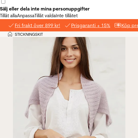
Sälj eller dela inte mina personuppgifter
Tillåt alla
Anpassa
Tillåt valda
Inte tillåtet
Fri frakt över 899 kr!
Prisgaranti + 15%
Köp pre
Hem
STICKNINGSKIT
>