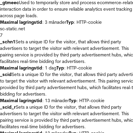
_gtmeec
Used to temporarily store and process ecommerce-relat
interaction data in order to ensure reliable analytics event tracking
across page loads.
Maximal lagringstid
: 3 månader
Typ
: HTTP-cookie
sc-static.net
7
_schn1
Sets a unique ID for the visitor, that allows third party
advertisers to target the visitor with relevant advertisement. This
pairing service is provided by third party advertisement hubs, whi
facilitates real-time bidding for advertisers.
Maximal lagringstid
: 1 dag
Typ
: HTTP-cookie
_scid
Sets a unique ID for the visitor, that allows third party advert
to target the visitor with relevant advertisement. This pairing servic
provided by third party advertisement hubs, which facilitates real-
bidding for advertisers.
Maximal lagringstid
: 13 månader
Typ
: HTTP-cookie
_scid_r
Sets a unique ID for the visitor, that allows third party
advertisers to target the visitor with relevant advertisement. This
pairing service is provided by third party advertisement hubs, whi
facilitates real-time bidding for advertisers.