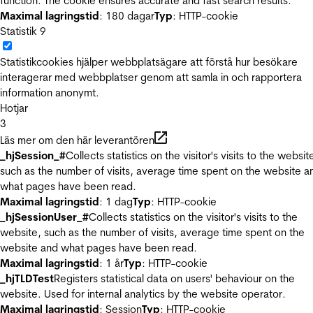
function. The cookie ensures accurate and fast search results.
Maximal lagringstid
: 180 dagar
Typ
: HTTP-cookie
Statistik
9
Statistikcookies hjälper webbplatsägare att förstå hur besökare
interagerar med webbplatser genom att samla in och rapportera
information anonymt.
Hotjar
3
Läs mer om den här leverantören
_hjSession_#
Collects statistics on the visitor's visits to the websit
such as the number of visits, average time spent on the website a
what pages have been read.
Maximal lagringstid
: 1 dag
Typ
: HTTP-cookie
_hjSessionUser_#
Collects statistics on the visitor's visits to the
website, such as the number of visits, average time spent on the
website and what pages have been read.
Maximal lagringstid
: 1 år
Typ
: HTTP-cookie
_hjTLDTest
Registers statistical data on users' behaviour on the
website. Used for internal analytics by the website operator.
Maximal lagringstid
: Session
Typ
: HTTP-cookie