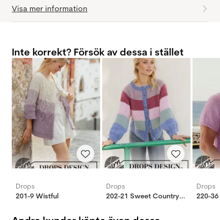
Visa mer information
Inte korrekt? Försök av dessa i stället
Drops
Drops
Drops
201-9 Wistful
202-21 Sweet Country Sunrise Jakke
220-36 