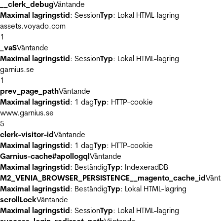
__clerk_debug
Väntande
Maximal lagringstid
: Session
Typ
: Lokal HTML-lagring
assets.voyado.com
1
_vaS
Väntande
Maximal lagringstid
: Session
Typ
: Lokal HTML-lagring
garnius.se
1
prev_page_path
Väntande
Maximal lagringstid
: 1 dag
Typ
: HTTP-cookie
www.garnius.se
5
clerk-visitor-id
Väntande
Maximal lagringstid
: 1 dag
Typ
: HTTP-cookie
Garnius-cache#apollogql
Väntande
Maximal lagringstid
: Beständig
Typ
: IndexeradDB
M2_VENIA_BROWSER_PERSISTENCE__magento_cache_id
Vän
Maximal lagringstid
: Beständig
Typ
: Lokal HTML-lagring
scrollLock
Väntande
Maximal lagringstid
: Session
Typ
: Lokal HTML-lagring