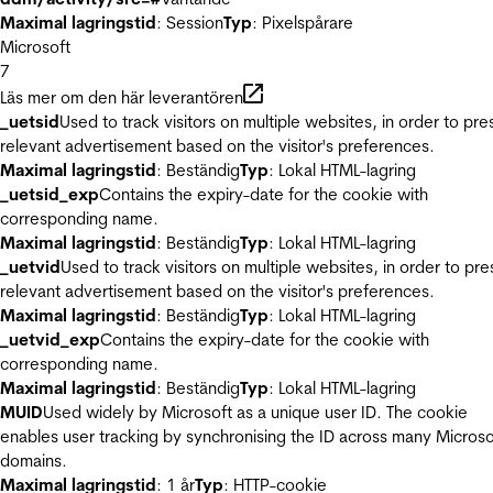
Maximal lagringstid
: Session
Typ
: Pixelspårare
Microsoft
7
Läs mer om den här leverantören
_uetsid
Used to track visitors on multiple websites, in order to pre
relevant advertisement based on the visitor's preferences.
Maximal lagringstid
: Beständig
Typ
: Lokal HTML-lagring
_uetsid_exp
Contains the expiry-date for the cookie with
corresponding name.
Maximal lagringstid
: Beständig
Typ
: Lokal HTML-lagring
_uetvid
Used to track visitors on multiple websites, in order to pre
relevant advertisement based on the visitor's preferences.
Maximal lagringstid
: Beständig
Typ
: Lokal HTML-lagring
_uetvid_exp
Contains the expiry-date for the cookie with
corresponding name.
Maximal lagringstid
: Beständig
Typ
: Lokal HTML-lagring
MUID
Used widely by Microsoft as a unique user ID. The cookie
enables user tracking by synchronising the ID across many Microso
domains.
Maximal lagringstid
: 1 år
Typ
: HTTP-cookie