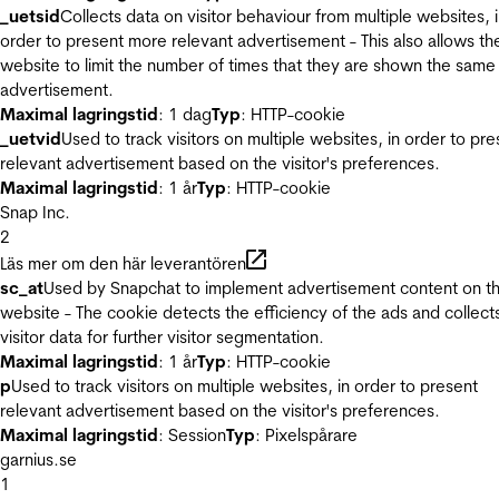
_uetsid
Collects data on visitor behaviour from multiple websites, 
order to present more relevant advertisement - This also allows th
website to limit the number of times that they are shown the same
advertisement.
Maximal lagringstid
: 1 dag
Typ
: HTTP-cookie
_uetvid
Used to track visitors on multiple websites, in order to pre
relevant advertisement based on the visitor's preferences.
Maximal lagringstid
: 1 år
Typ
: HTTP-cookie
Snap Inc.
2
Läs mer om den här leverantören
sc_at
Used by Snapchat to implement advertisement content on t
website - The cookie detects the efficiency of the ads and collect
visitor data for further visitor segmentation.
Maximal lagringstid
: 1 år
Typ
: HTTP-cookie
p
Used to track visitors on multiple websites, in order to present
relevant advertisement based on the visitor's preferences.
Maximal lagringstid
: Session
Typ
: Pixelspårare
garnius.se
1