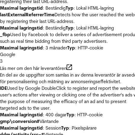
registering their last URL-address.
Maximal lagringstid
: Beständig
Typ
: Lokal HTML-lagring
lastExternalReferrerTime
Detects how the user reached the web
by registering their last URL-address.
Maximal lagringstid
: Beständig
Typ
: Lokal HTML-lagring
_fbp
Used by Facebook to deliver a series of advertisement produ
such as real time bidding from third party advertisers.
Maximal lagringstid
: 3 månader
Typ
: HTTP-cookie
Google
3
Läs mer om den här leverantören
En del av de uppgifter som samlas in av denna leverantör är avse
för personalisering och mätning av annonseringseffektivitet.
IDE
Used by Google DoubleClick to register and report the websit
user's actions after viewing or clicking one of the advertiser's ads 
the purpose of measuring the efficacy of an ad and to present
targeted ads to the user.
Maximal lagringstid
: 400 dagar
Typ
: HTTP-cookie
gmp\conversion#
Väntande
Maximal lagringstid
: Session
Typ
: Pixelspårare
ddm/activity/src=#
Väntande