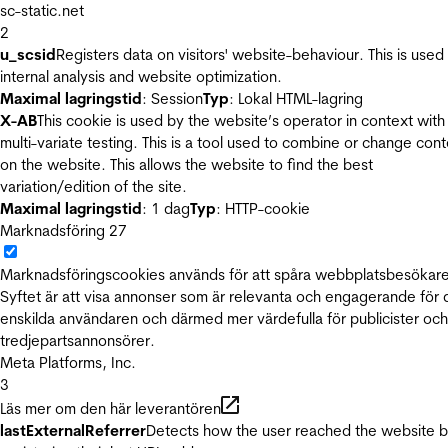
sc-static.net
2
u_scsid
Registers data on visitors' website-behaviour. This is used 
internal analysis and website optimization.
Maximal lagringstid
: Session
Typ
: Lokal HTML-lagring
X-AB
This cookie is used by the website’s operator in context with
multi-variate testing. This is a tool used to combine or change con
on the website. This allows the website to find the best
variation/edition of the site.
Maximal lagringstid
: 1 dag
Typ
: HTTP-cookie
Marknadsföring
27
Marknadsföringscookies används för att spåra webbplatsbesökare
Syftet är att visa annonser som är relevanta och engagerande för
enskilda användaren och därmed mer värdefulla för publicister och
tredjepartsannonsörer.
Meta Platforms, Inc.
3
Läs mer om den här leverantören
lastExternalReferrer
Detects how the user reached the website 