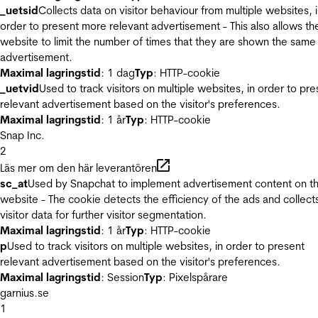
_uetsid
Collects data on visitor behaviour from multiple websites, 
order to present more relevant advertisement - This also allows th
website to limit the number of times that they are shown the same
advertisement.
Maximal lagringstid
: 1 dag
Typ
: HTTP-cookie
_uetvid
Used to track visitors on multiple websites, in order to pre
relevant advertisement based on the visitor's preferences.
Maximal lagringstid
: 1 år
Typ
: HTTP-cookie
Snap Inc.
2
Läs mer om den här leverantören
sc_at
Used by Snapchat to implement advertisement content on t
website - The cookie detects the efficiency of the ads and collect
visitor data for further visitor segmentation.
Maximal lagringstid
: 1 år
Typ
: HTTP-cookie
p
Used to track visitors on multiple websites, in order to present
relevant advertisement based on the visitor's preferences.
Maximal lagringstid
: Session
Typ
: Pixelspårare
garnius.se
1