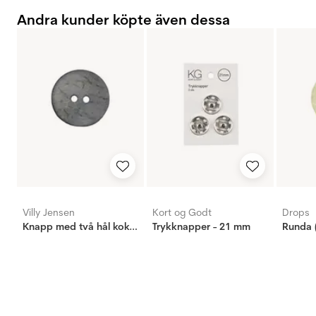
Andra kunder köpte även dessa
Villy Jensen
Kort og Godt
Drops
Knapp med två hål kokos ljus blå, 20mm
Trykknapper - 21 mm
Runda 