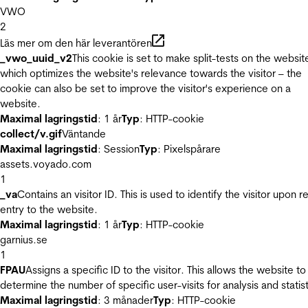
VWO
2
Läs mer om den här leverantören
_vwo_uuid_v2
This cookie is set to make split-tests on the websit
which optimizes the website's relevance towards the visitor – the
cookie can also be set to improve the visitor's experience on a
website.
Maximal lagringstid
: 1 år
Typ
: HTTP-cookie
collect/v.gif
Väntande
Maximal lagringstid
: Session
Typ
: Pixelspårare
assets.voyado.com
1
_va
Contains an visitor ID. This is used to identify the visitor upon r
entry to the website.
Maximal lagringstid
: 1 år
Typ
: HTTP-cookie
garnius.se
1
FPAU
Assigns a specific ID to the visitor. This allows the website to
determine the number of specific user-visits for analysis and statist
Maximal lagringstid
: 3 månader
Typ
: HTTP-cookie