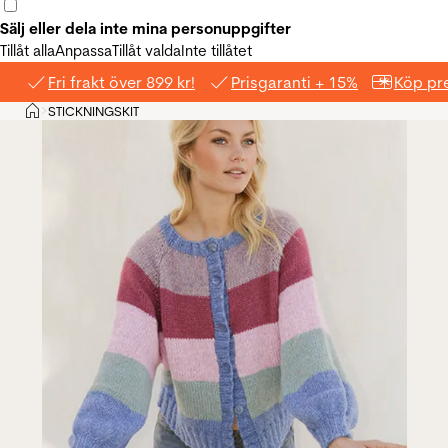
Sälj eller dela inte mina personuppgifter
Tillåt alla
Anpassa
Tillåt valda
Inte tillåtet
Fri frakt över 899 kr!
Prisgaranti + 15%
Köp pre
Hem
STICKNINGSKIT
>