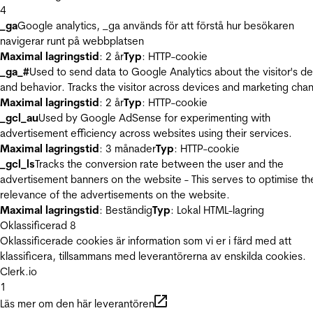
4
_ga
Google analytics, _ga används för att förstå hur besökaren
navigerar runt på webbplatsen
Maximal lagringstid
: 2 år
Typ
: HTTP-cookie
_ga_#
Used to send data to Google Analytics about the visitor's d
and behavior. Tracks the visitor across devices and marketing chan
Maximal lagringstid
: 2 år
Typ
: HTTP-cookie
_gcl_au
Used by Google AdSense for experimenting with
advertisement efficiency across websites using their services.
Maximal lagringstid
: 3 månader
Typ
: HTTP-cookie
_gcl_ls
Tracks the conversion rate between the user and the
advertisement banners on the website - This serves to optimise th
relevance of the advertisements on the website.
Maximal lagringstid
: Beständig
Typ
: Lokal HTML-lagring
Oklassificerad
8
Oklassificerade cookies är information som vi er i färd med att
klassificera, tillsammans med leverantörerna av enskilda cookies.
Clerk.io
1
Läs mer om den här leverantören