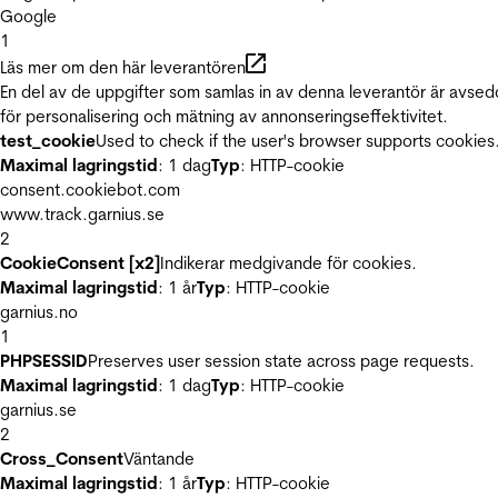
Google
1
Läs mer om den här leverantören
En del av de uppgifter som samlas in av denna leverantör är avse
för personalisering och mätning av annonseringseffektivitet.
test_cookie
Used to check if the user's browser supports cookies
Maximal lagringstid
: 1 dag
Typ
: HTTP-cookie
consent.cookiebot.com
www.track.garnius.se
2
CookieConsent [x2]
Indikerar medgivande för cookies.
Maximal lagringstid
: 1 år
Typ
: HTTP-cookie
garnius.no
1
PHPSESSID
Preserves user session state across page requests.
Maximal lagringstid
: 1 dag
Typ
: HTTP-cookie
garnius.se
2
Cross_Consent
Väntande
Maximal lagringstid
: 1 år
Typ
: HTTP-cookie