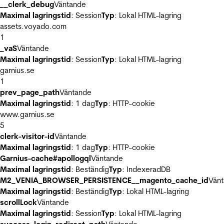
__clerk_debug
Väntande
Maximal lagringstid
: Session
Typ
: Lokal HTML-lagring
assets.voyado.com
1
_vaS
Väntande
Maximal lagringstid
: Session
Typ
: Lokal HTML-lagring
garnius.se
1
prev_page_path
Väntande
Maximal lagringstid
: 1 dag
Typ
: HTTP-cookie
www.garnius.se
5
clerk-visitor-id
Väntande
Maximal lagringstid
: 1 dag
Typ
: HTTP-cookie
Garnius-cache#apollogql
Väntande
Maximal lagringstid
: Beständig
Typ
: IndexeradDB
M2_VENIA_BROWSER_PERSISTENCE__magento_cache_id
Vän
Maximal lagringstid
: Beständig
Typ
: Lokal HTML-lagring
scrollLock
Väntande
Maximal lagringstid
: Session
Typ
: Lokal HTML-lagring