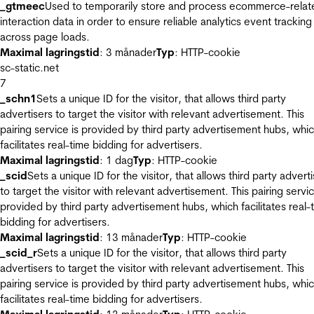
_gtmeec
Used to temporarily store and process ecommerce-relat
interaction data in order to ensure reliable analytics event tracking
across page loads.
Maximal lagringstid
: 3 månader
Typ
: HTTP-cookie
sc-static.net
7
_schn1
Sets a unique ID for the visitor, that allows third party
advertisers to target the visitor with relevant advertisement. This
pairing service is provided by third party advertisement hubs, whi
facilitates real-time bidding for advertisers.
Maximal lagringstid
: 1 dag
Typ
: HTTP-cookie
_scid
Sets a unique ID for the visitor, that allows third party advert
to target the visitor with relevant advertisement. This pairing servic
provided by third party advertisement hubs, which facilitates real-
bidding for advertisers.
Maximal lagringstid
: 13 månader
Typ
: HTTP-cookie
_scid_r
Sets a unique ID for the visitor, that allows third party
advertisers to target the visitor with relevant advertisement. This
pairing service is provided by third party advertisement hubs, whi
facilitates real-time bidding for advertisers.