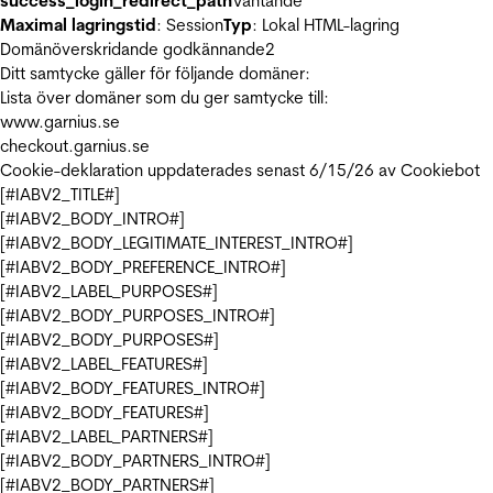
success_login_redirect_path
Väntande
Maximal lagringstid
: Session
Typ
: Lokal HTML-lagring
Domänöverskridande godkännande
2
Ditt samtycke gäller för följande domäner:
Lista över domäner som du ger samtycke till:
www.garnius.se
checkout.garnius.se
Cookie-deklaration uppdaterades senast 6/15/26 av
Cookiebot
[#IABV2_TITLE#]
[#IABV2_BODY_INTRO#]
[#IABV2_BODY_LEGITIMATE_INTEREST_INTRO#]
[#IABV2_BODY_PREFERENCE_INTRO#]
[#IABV2_LABEL_PURPOSES#]
[#IABV2_BODY_PURPOSES_INTRO#]
[#IABV2_BODY_PURPOSES#]
[#IABV2_LABEL_FEATURES#]
[#IABV2_BODY_FEATURES_INTRO#]
[#IABV2_BODY_FEATURES#]
[#IABV2_LABEL_PARTNERS#]
[#IABV2_BODY_PARTNERS_INTRO#]
[#IABV2_BODY_PARTNERS#]