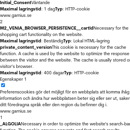
Initial_Consent
Väntande
Maximal lagringstid
: 1 dag
Typ
: HTTP-cookie
www.garnius.se
2
M2_VENIA_BROWSER_PERSISTENCE__cartId
Necessary for the
shopping cart functionality on the website.
Maximal lagringstid
: Beständig
Typ
: Lokal HTML-lagring
private_content_version
This cookie is necessary for the cache
function. A cache is used by the website to optimize the response
between the visitor and the website. The cache is usually stored o
visitor’s browser.
Maximal lagringstid
: 400 dagar
Typ
: HTTP-cookie
Egenskaper
1
Preferenscookies gör det möjligt för en webbplats att komma ihåg
information och ändra hur webbplatsen beter sig eller ser ut, sake
ditt föredragna språk eller den region du befinner dig i.
www.garnius.se
1
_ALGOLIA
Necessary in order to optimize the website's search-ba