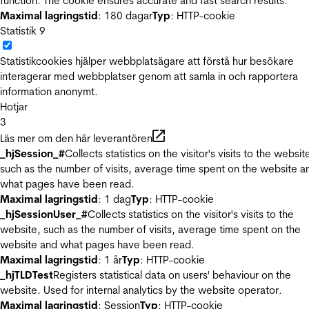
function. The cookie ensures accurate and fast search results.
Maximal lagringstid
: 180 dagar
Typ
: HTTP-cookie
Statistik
9
Statistikcookies hjälper webbplatsägare att förstå hur besökare
interagerar med webbplatser genom att samla in och rapportera
information anonymt.
Hotjar
3
Läs mer om den här leverantören
_hjSession_#
Collects statistics on the visitor's visits to the websit
such as the number of visits, average time spent on the website a
what pages have been read.
Maximal lagringstid
: 1 dag
Typ
: HTTP-cookie
_hjSessionUser_#
Collects statistics on the visitor's visits to the
website, such as the number of visits, average time spent on the
website and what pages have been read.
Maximal lagringstid
: 1 år
Typ
: HTTP-cookie
_hjTLDTest
Registers statistical data on users' behaviour on the
website. Used for internal analytics by the website operator.
Maximal lagringstid
: Session
Typ
: HTTP-cookie