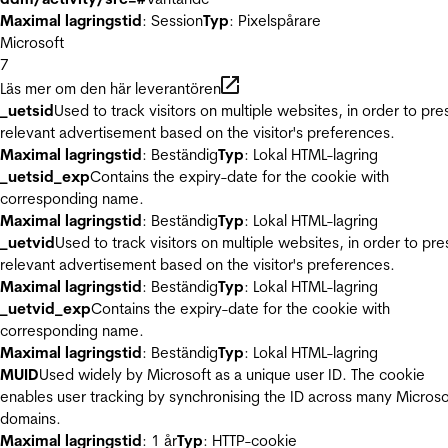
Maximal lagringstid
: Session
Typ
: Pixelspårare
Microsoft
7
Läs mer om den här leverantören
_uetsid
Used to track visitors on multiple websites, in order to pre
relevant advertisement based on the visitor's preferences.
Maximal lagringstid
: Beständig
Typ
: Lokal HTML-lagring
_uetsid_exp
Contains the expiry-date for the cookie with
corresponding name.
Maximal lagringstid
: Beständig
Typ
: Lokal HTML-lagring
_uetvid
Used to track visitors on multiple websites, in order to pre
relevant advertisement based on the visitor's preferences.
Maximal lagringstid
: Beständig
Typ
: Lokal HTML-lagring
_uetvid_exp
Contains the expiry-date for the cookie with
corresponding name.
Maximal lagringstid
: Beständig
Typ
: Lokal HTML-lagring
MUID
Used widely by Microsoft as a unique user ID. The cookie
enables user tracking by synchronising the ID across many Microso
domains.
Maximal lagringstid
: 1 år
Typ
: HTTP-cookie