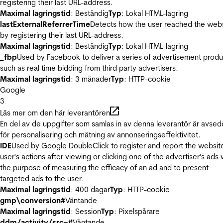
registering their last URL-address.
Maximal lagringstid
: Beständig
Typ
: Lokal HTML-lagring
lastExternalReferrerTime
Detects how the user reached the web
by registering their last URL-address.
Maximal lagringstid
: Beständig
Typ
: Lokal HTML-lagring
_fbp
Used by Facebook to deliver a series of advertisement produ
such as real time bidding from third party advertisers.
Maximal lagringstid
: 3 månader
Typ
: HTTP-cookie
Google
3
Läs mer om den här leverantören
En del av de uppgifter som samlas in av denna leverantör är avse
för personalisering och mätning av annonseringseffektivitet.
IDE
Used by Google DoubleClick to register and report the websit
user's actions after viewing or clicking one of the advertiser's ads 
the purpose of measuring the efficacy of an ad and to present
targeted ads to the user.
Maximal lagringstid
: 400 dagar
Typ
: HTTP-cookie
gmp\conversion#
Väntande
Maximal lagringstid
: Session
Typ
: Pixelspårare
ddm/activity/src=#
Väntande