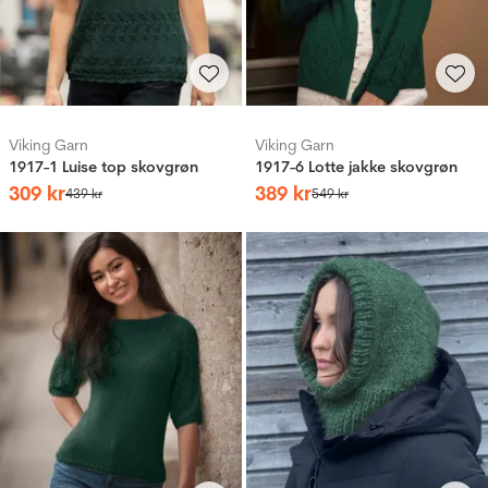
Viking Garn
Viking Garn
1917-1 Luise top skovgrøn
1917-6 Lotte jakke skovgrøn
309
kr
389
kr
439
kr
549
kr