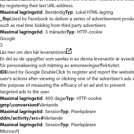
by registering their last URL-address.
Maximal lagringstid
: Beständig
Typ
: Lokal HTML-lagring
_fbp
Used by Facebook to deliver a series of advertisement produ
such as real time bidding from third party advertisers.
Maximal lagringstid
: 3 månader
Typ
: HTTP-cookie
Google
3
Läs mer om den här leverantören
En del av de uppgifter som samlas in av denna leverantör är avse
för personalisering och mätning av annonseringseffektivitet.
IDE
Used by Google DoubleClick to register and report the websit
user's actions after viewing or clicking one of the advertiser's ads 
the purpose of measuring the efficacy of an ad and to present
targeted ads to the user.
Maximal lagringstid
: 400 dagar
Typ
: HTTP-cookie
gmp\conversion#
Väntande
Maximal lagringstid
: Session
Typ
: Pixelspårare
ddm/activity/src=#
Väntande
Maximal lagringstid
: Session
Typ
: Pixelspårare
Microsoft