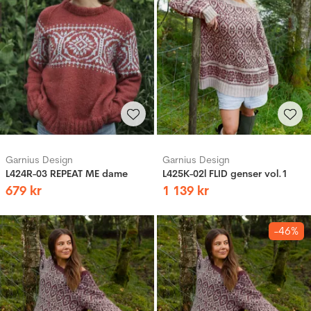
Garnius Design
Garnius Design
L424R-03 REPEAT ME dame
L425K-02l FLID genser vol.1
679
kr
1
139
kr
-46%