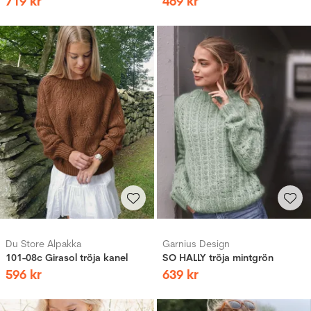
719
kr
469
kr
Du Store Alpakka
Garnius Design
101-08c Girasol tröja kanel
SO HALLY tröja mintgrön
596
kr
639
kr