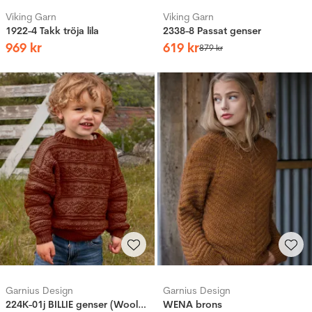
Viking Garn
Viking Garn
1922-4 Takk tröja lila
2338-8 Passat genser
969
kr
619
kr
879
kr
Garnius Design
Garnius Design
224K-01j BILLIE genser (Woolevo)
WENA brons