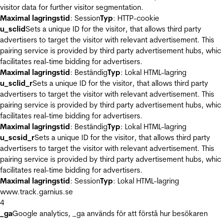
visitor data for further visitor segmentation.
Maximal lagringstid
: Session
Typ
: HTTP-cookie
u_sclid
Sets a unique ID for the visitor, that allows third party
advertisers to target the visitor with relevant advertisement. This
pairing service is provided by third party advertisement hubs, whi
facilitates real-time bidding for advertisers.
Maximal lagringstid
: Beständig
Typ
: Lokal HTML-lagring
u_sclid_r
Sets a unique ID for the visitor, that allows third party
advertisers to target the visitor with relevant advertisement. This
pairing service is provided by third party advertisement hubs, whi
facilitates real-time bidding for advertisers.
Maximal lagringstid
: Beständig
Typ
: Lokal HTML-lagring
u_scsid_r
Sets a unique ID for the visitor, that allows third party
advertisers to target the visitor with relevant advertisement. This
pairing service is provided by third party advertisement hubs, whi
facilitates real-time bidding for advertisers.
Maximal lagringstid
: Session
Typ
: Lokal HTML-lagring
www.track.garnius.se
4
_ga
Google analytics, _ga används för att förstå hur besökaren