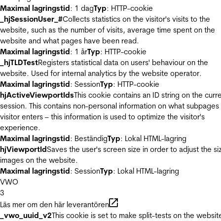
Maximal lagringstid
: 1 dag
Typ
: HTTP-cookie
_hjSessionUser_#
Collects statistics on the visitor's visits to the
website, such as the number of visits, average time spent on the
website and what pages have been read.
Maximal lagringstid
: 1 år
Typ
: HTTP-cookie
_hjTLDTest
Registers statistical data on users' behaviour on the
website. Used for internal analytics by the website operator.
Maximal lagringstid
: Session
Typ
: HTTP-cookie
hjActiveViewportIds
This cookie contains an ID string on the curr
session. This contains non-personal information on what subpages
visitor enters – this information is used to optimize the visitor's
experience.
Maximal lagringstid
: Beständig
Typ
: Lokal HTML-lagring
hjViewportId
Saves the user's screen size in order to adjust the si
images on the website.
Maximal lagringstid
: Session
Typ
: Lokal HTML-lagring
VWO
3
Läs mer om den här leverantören
_vwo_uuid_v2
This cookie is set to make split-tests on the websit