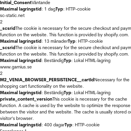
Initial_Consent
Väntande
Maximal lagringstid
: 1 dag
Typ
: HTTP-cookie
sc-static.net
2
_scsrid
The cookie is necessary for the secure checkout and pay
function on the website. This function is provided by shopify.com.
Maximal lagringstid
: 13 månader
Typ
: HTTP-cookie
_scsrid
The cookie is necessary for the secure checkout and pay
function on the website. This function is provided by shopify.com.
Maximal lagringstid
: Beständig
Typ
: Lokal HTML-lagring
www.garnius.se
2
M2_VENIA_BROWSER_PERSISTENCE__cartId
Necessary for the
shopping cart functionality on the website.
Maximal lagringstid
: Beständig
Typ
: Lokal HTML-lagring
private_content_version
This cookie is necessary for the cache
function. A cache is used by the website to optimize the response
between the visitor and the website. The cache is usually stored o
visitor’s browser.
Maximal lagringstid
: 400 dagar
Typ
: HTTP-cookie