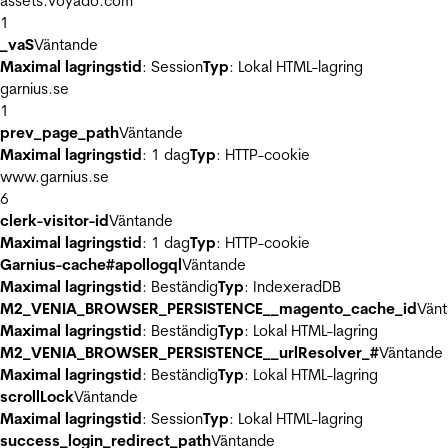
assets.voyado.com
1
_vaS
Väntande
Maximal lagringstid
: Session
Typ
: Lokal HTML-lagring
garnius.se
1
prev_page_path
Väntande
Maximal lagringstid
: 1 dag
Typ
: HTTP-cookie
www.garnius.se
6
clerk-visitor-id
Väntande
Maximal lagringstid
: 1 dag
Typ
: HTTP-cookie
Garnius-cache#apollogql
Väntande
Maximal lagringstid
: Beständig
Typ
: IndexeradDB
M2_VENIA_BROWSER_PERSISTENCE__magento_cache_id
Vän
Maximal lagringstid
: Beständig
Typ
: Lokal HTML-lagring
M2_VENIA_BROWSER_PERSISTENCE__urlResolver_#
Väntande
Maximal lagringstid
: Beständig
Typ
: Lokal HTML-lagring
scrollLock
Väntande
Maximal lagringstid
: Session
Typ
: Lokal HTML-lagring
success_login_redirect_path
Väntande