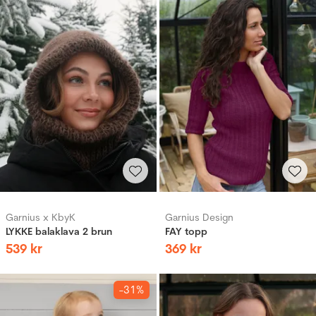
Garnius x KbyK
Garnius Design
LYKKE balaklava 2 brun
FAY topp
539
kr
369
kr
-31%