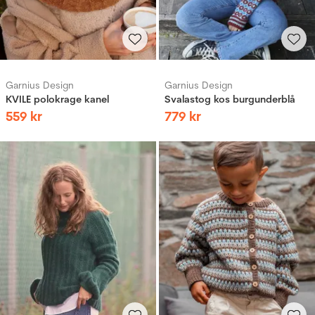
Garnius Design
Garnius Design
KVILE polokrage kanel
Svalastog kos burgunderblå
559
kr
779
kr