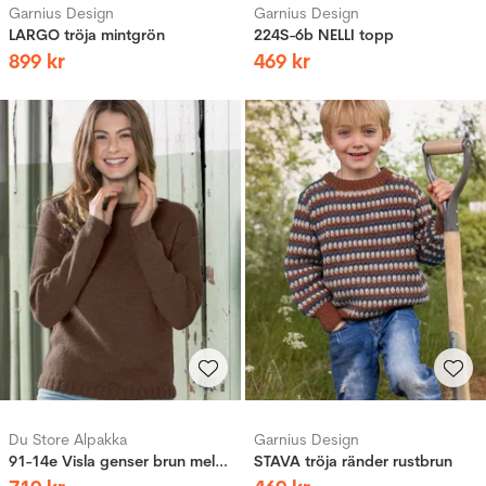
Garnius Design
Garnius Design
LARGO tröja mintgrön
224S-6b NELLI topp
899
kr
469
kr
Du Store Alpakka
Garnius Design
91-14e Visla genser brun melert
STAVA tröja ränder rustbrun