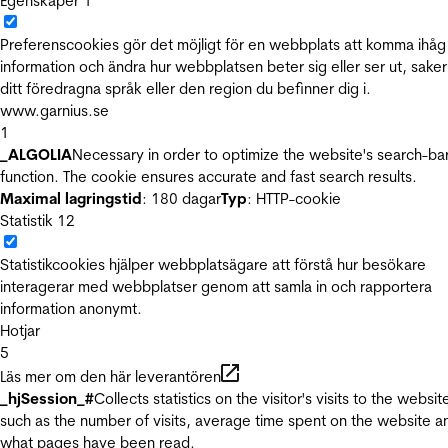
Egenskaper
1
Preferenscookies gör det möjligt för en webbplats att komma ihåg
information och ändra hur webbplatsen beter sig eller ser ut, sake
ditt föredragna språk eller den region du befinner dig i.
www.garnius.se
1
_ALGOLIA
Necessary in order to optimize the website's search-ba
function. The cookie ensures accurate and fast search results.
Maximal lagringstid
: 180 dagar
Typ
: HTTP-cookie
Statistik
12
Statistikcookies hjälper webbplatsägare att förstå hur besökare
interagerar med webbplatser genom att samla in och rapportera
information anonymt.
Hotjar
5
Läs mer om den här leverantören
_hjSession_#
Collects statistics on the visitor's visits to the websit
such as the number of visits, average time spent on the website a
what pages have been read.