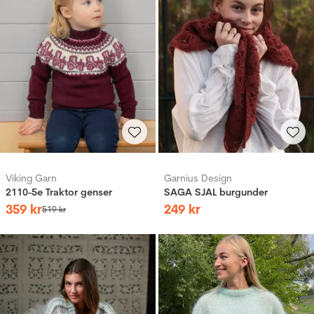
Viking Garn
Garnius Design
2110-5e Traktor genser
SAGA SJAL burgunder
359
kr
249
kr
519
kr