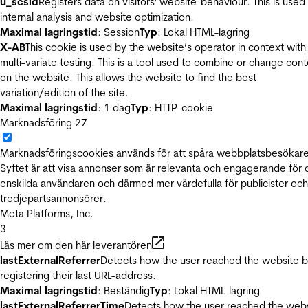
u_scsid
Registers data on visitors' website-behaviour. This is used 
internal analysis and website optimization.
Maximal lagringstid
: Session
Typ
: Lokal HTML-lagring
X-AB
This cookie is used by the website’s operator in context with
multi-variate testing. This is a tool used to combine or change con
on the website. This allows the website to find the best
variation/edition of the site.
Maximal lagringstid
: 1 dag
Typ
: HTTP-cookie
Marknadsföring
27
Marknadsföringscookies används för att spåra webbplatsbesökare
Syftet är att visa annonser som är relevanta och engagerande för
enskilda användaren och därmed mer värdefulla för publicister och
tredjepartsannonsörer.
Meta Platforms, Inc.
3
Läs mer om den här leverantören
lastExternalReferrer
Detects how the user reached the website 
registering their last URL-address.
Maximal lagringstid
: Beständig
Typ
: Lokal HTML-lagring
lastExternalReferrerTime
Detects how the user reached the web