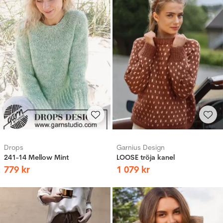
Drops
Garnius Design
241-14 Mellow Mint
LOOSE tröja kanel
779
kr
1
079
kr