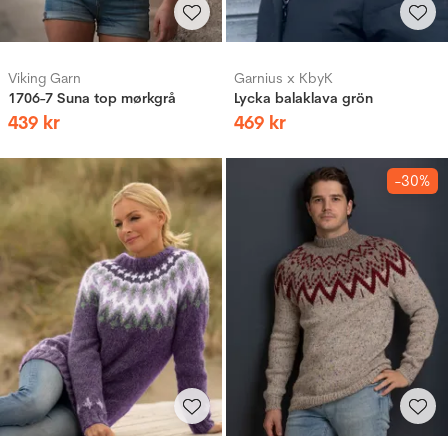
Viking Garn
Garnius x KbyK
1706-7 Suna top mørkgrå
Lycka balaklava grön
439
kr
469
kr
-30%