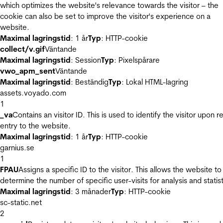
which optimizes the website's relevance towards the visitor – the
cookie can also be set to improve the visitor's experience on a
website.
Maximal lagringstid
: 1 år
Typ
: HTTP-cookie
collect/v.gif
Väntande
Maximal lagringstid
: Session
Typ
: Pixelspårare
vwo_apm_sent
Väntande
Maximal lagringstid
: Beständig
Typ
: Lokal HTML-lagring
assets.voyado.com
1
_va
Contains an visitor ID. This is used to identify the visitor upon r
entry to the website.
Maximal lagringstid
: 1 år
Typ
: HTTP-cookie
garnius.se
1
FPAU
Assigns a specific ID to the visitor. This allows the website to
determine the number of specific user-visits for analysis and statist
Maximal lagringstid
: 3 månader
Typ
: HTTP-cookie
sc-static.net
2