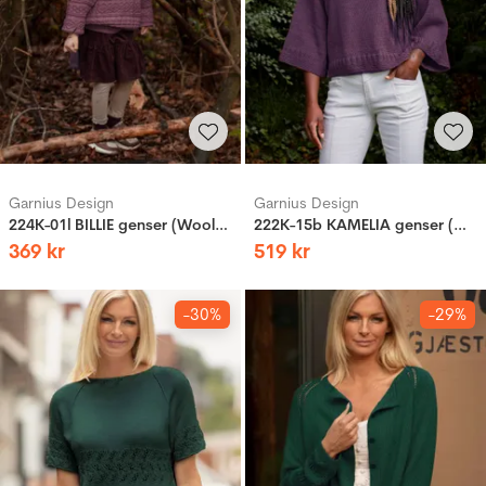
Garnius Design
Garnius Design
224K-01l BILLIE genser (Woolevo)
222K-15b KAMELIA genser (Woolevo)
369
kr
519
kr
-30%
-29%