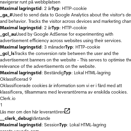
navigerar runt på webbplatsen
Maximal lagringstid
: 2 år
Typ
: HTTP-cookie
_ga_#
Used to send data to Google Analytics about the visitor's d
and behavior. Tracks the visitor across devices and marketing chan
Maximal lagringstid
: 2 år
Typ
: HTTP-cookie
_gcl_au
Used by Google AdSense for experimenting with
advertisement efficiency across websites using their services.
Maximal lagringstid
: 3 månader
Typ
: HTTP-cookie
_gcl_ls
Tracks the conversion rate between the user and the
advertisement banners on the website - This serves to optimise th
relevance of the advertisements on the website.
Maximal lagringstid
: Beständig
Typ
: Lokal HTML-lagring
Oklassificerad
9
Oklassificerade cookies är information som vi er i färd med att
klassificera, tillsammans med leverantörerna av enskilda cookies.
Clerk.io
1
Läs mer om den här leverantören
__clerk_debug
Väntande
Maximal lagringstid
: Session
Typ
: Lokal HTML-lagring