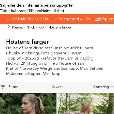
Sälj eller dela inte mina personuppgifter
Tillåt alla
Anpassa
Tillåt valda
Inte tillåtet
Fri frakt över 899 kr!
Prisgaranti + 15%
Köp pre
Hem
Kampanj
Stickningskit
Høstens farger
>
>
>
Høstens farger
House of Yarn
Virka
Soft Sunshine
Strikk til barn
Chunky stickning
Blome genser
All i Want
Topp 50 - 2025
Strikkefavoritter
Garnius x Björg
Flid vol.2
Knitting by Emilie x House of Yarn
Knit of Norway
By Wergeland
Garnius X Mari Seltveit
Midsommar
Repeat Me - lapp
Filter
Sortering
48 varor
Produkter