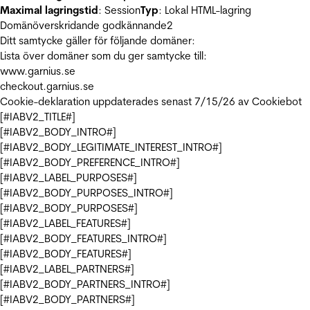
Maximal lagringstid
: Session
Typ
: Lokal HTML-lagring
Domänöverskridande godkännande
2
Ditt samtycke gäller för följande domäner:
Lista över domäner som du ger samtycke till:
www.garnius.se
checkout.garnius.se
Cookie-deklaration uppdaterades senast 7/15/26 av
Cookiebot
[#IABV2_TITLE#]
[#IABV2_BODY_INTRO#]
[#IABV2_BODY_LEGITIMATE_INTEREST_INTRO#]
[#IABV2_BODY_PREFERENCE_INTRO#]
[#IABV2_LABEL_PURPOSES#]
[#IABV2_BODY_PURPOSES_INTRO#]
[#IABV2_BODY_PURPOSES#]
[#IABV2_LABEL_FEATURES#]
[#IABV2_BODY_FEATURES_INTRO#]
[#IABV2_BODY_FEATURES#]
[#IABV2_LABEL_PARTNERS#]
[#IABV2_BODY_PARTNERS_INTRO#]
[#IABV2_BODY_PARTNERS#]