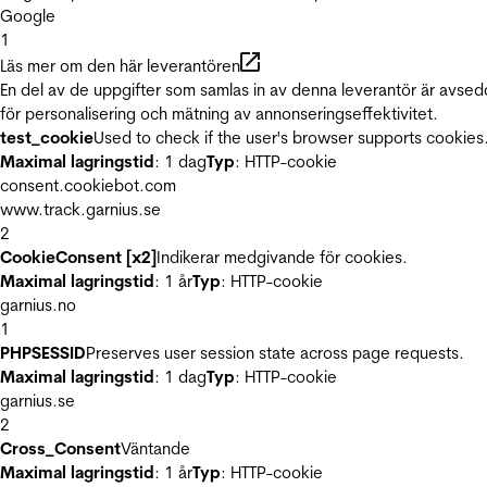
Google
1
Läs mer om den här leverantören
En del av de uppgifter som samlas in av denna leverantör är avse
för personalisering och mätning av annonseringseffektivitet.
test_cookie
Used to check if the user's browser supports cookies
Maximal lagringstid
: 1 dag
Typ
: HTTP-cookie
consent.cookiebot.com
www.track.garnius.se
2
CookieConsent [x2]
Indikerar medgivande för cookies.
Maximal lagringstid
: 1 år
Typ
: HTTP-cookie
garnius.no
1
PHPSESSID
Preserves user session state across page requests.
Maximal lagringstid
: 1 dag
Typ
: HTTP-cookie
garnius.se
2
Cross_Consent
Väntande
Maximal lagringstid
: 1 år
Typ
: HTTP-cookie