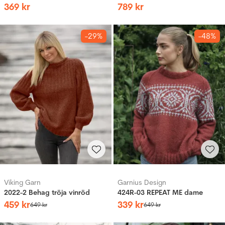
369
kr
789
kr
-29%
-48%
Viking Garn
Garnius Design
2022-2 Behag tröja vinröd
424R-03 REPEAT ME dame
459
kr
339
kr
649
kr
649
kr