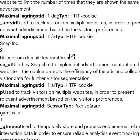
website to limit the number of times that they are shown the same
advertisement.
Maximal lagringstid
: 1 dag
Typ
: HTTP-cookie
_uetvid
Used to track visitors on multiple websites, in order to pre
relevant advertisement based on the visitor's preferences.
Maximal lagringstid
: 1 år
Typ
: HTTP-cookie
Snap Inc.
2
Läs mer om den här leverantören
sc_at
Used by Snapchat to implement advertisement content on t
website - The cookie detects the efficiency of the ads and collect
visitor data for further visitor segmentation.
Maximal lagringstid
: 1 år
Typ
: HTTP-cookie
p
Used to track visitors on multiple websites, in order to present
relevant advertisement based on the visitor's preferences.
Maximal lagringstid
: Session
Typ
: Pixelspårare
garnius.se
1
_gtmeec
Used to temporarily store and process ecommerce-relat
interaction data in order to ensure reliable analytics event tracking