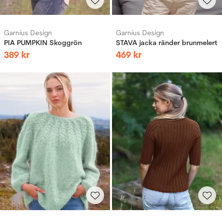
Garnius Design
Garnius Design
PIA PUMPKIN Skoggrön
STAVA jacka ränder brunmelert
389
kr
469
kr