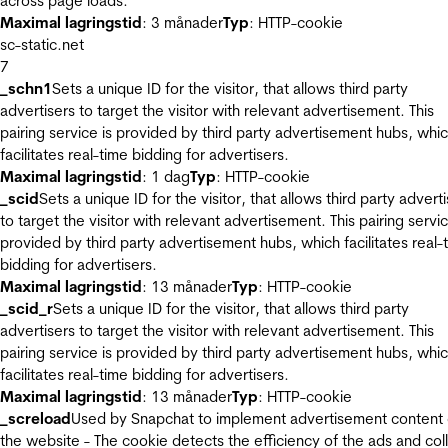
across page loads.
Maximal lagringstid
: 3 månader
Typ
: HTTP-cookie
sc-static.net
7
_schn1
Sets a unique ID for the visitor, that allows third party
advertisers to target the visitor with relevant advertisement. This
pairing service is provided by third party advertisement hubs, whi
facilitates real-time bidding for advertisers.
Maximal lagringstid
: 1 dag
Typ
: HTTP-cookie
_scid
Sets a unique ID for the visitor, that allows third party advert
to target the visitor with relevant advertisement. This pairing servic
provided by third party advertisement hubs, which facilitates real-
bidding for advertisers.
Maximal lagringstid
: 13 månader
Typ
: HTTP-cookie
_scid_r
Sets a unique ID for the visitor, that allows third party
advertisers to target the visitor with relevant advertisement. This
pairing service is provided by third party advertisement hubs, whi
facilitates real-time bidding for advertisers.
Maximal lagringstid
: 13 månader
Typ
: HTTP-cookie
_screload
Used by Snapchat to implement advertisement content
the website - The cookie detects the efficiency of the ads and col