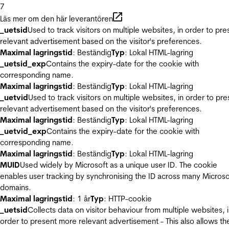
7
Läs mer om den här leverantören
_uetsid
Used to track visitors on multiple websites, in order to pre
relevant advertisement based on the visitor's preferences.
Maximal lagringstid
: Beständig
Typ
: Lokal HTML-lagring
_uetsid_exp
Contains the expiry-date for the cookie with
corresponding name.
Maximal lagringstid
: Beständig
Typ
: Lokal HTML-lagring
_uetvid
Used to track visitors on multiple websites, in order to pre
relevant advertisement based on the visitor's preferences.
Maximal lagringstid
: Beständig
Typ
: Lokal HTML-lagring
_uetvid_exp
Contains the expiry-date for the cookie with
corresponding name.
Maximal lagringstid
: Beständig
Typ
: Lokal HTML-lagring
MUID
Used widely by Microsoft as a unique user ID. The cookie
enables user tracking by synchronising the ID across many Microso
domains.
Maximal lagringstid
: 1 år
Typ
: HTTP-cookie
_uetsid
Collects data on visitor behaviour from multiple websites, 
order to present more relevant advertisement - This also allows th