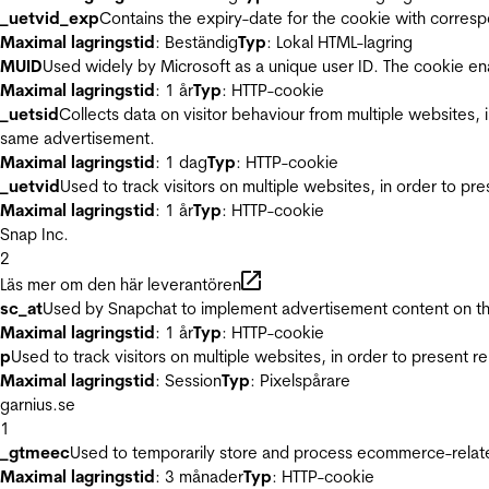
_uetvid_exp
Contains the expiry-date for the cookie with corres
Maximal lagringstid
: Beständig
Typ
: Lokal HTML-lagring
MUID
Used widely by Microsoft as a unique user ID. The cookie en
Maximal lagringstid
: 1 år
Typ
: HTTP-cookie
_uetsid
Collects data on visitor behaviour from multiple websites, 
same advertisement.
Maximal lagringstid
: 1 dag
Typ
: HTTP-cookie
_uetvid
Used to track visitors on multiple websites, in order to pr
Maximal lagringstid
: 1 år
Typ
: HTTP-cookie
Snap Inc.
2
Läs mer om den här leverantören
sc_at
Used by Snapchat to implement advertisement content on the w
Maximal lagringstid
: 1 år
Typ
: HTTP-cookie
p
Used to track visitors on multiple websites, in order to present 
Maximal lagringstid
: Session
Typ
: Pixelspårare
garnius.se
1
_gtmeec
Used to temporarily store and process ecommerce-related 
Maximal lagringstid
: 3 månader
Typ
: HTTP-cookie