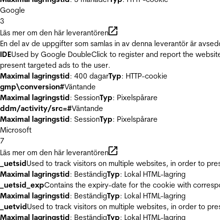
Google
3
Läs mer om den här leverantören
En del av de uppgifter som samlas in av denna leverantör är avsed
IDE
Used by Google DoubleClick to register and report the website u
present targeted ads to the user.
Maximal lagringstid
: 400 dagar
Typ
: HTTP-cookie
gmp\conversion#
Väntande
Maximal lagringstid
: Session
Typ
: Pixelspårare
ddm/activity/src=#
Väntande
Maximal lagringstid
: Session
Typ
: Pixelspårare
Microsoft
7
Läs mer om den här leverantören
_uetsid
Used to track visitors on multiple websites, in order to pr
Maximal lagringstid
: Beständig
Typ
: Lokal HTML-lagring
_uetsid_exp
Contains the expiry-date for the cookie with corres
Maximal lagringstid
: Beständig
Typ
: Lokal HTML-lagring
_uetvid
Used to track visitors on multiple websites, in order to pr
Maximal lagringstid
: Beständig
Typ
: Lokal HTML-lagring