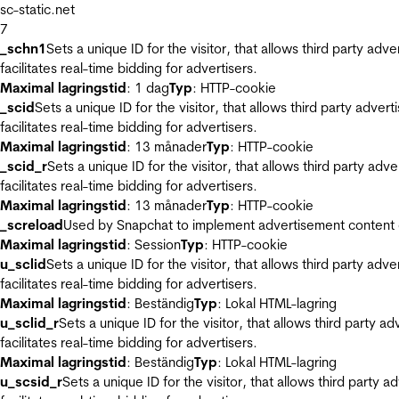
sc-static.net
7
_schn1
Sets a unique ID for the visitor, that allows third party adv
facilitates real-time bidding for advertisers.
Maximal lagringstid
: 1 dag
Typ
: HTTP-cookie
_scid
Sets a unique ID for the visitor, that allows third party adver
facilitates real-time bidding for advertisers.
Maximal lagringstid
: 13 månader
Typ
: HTTP-cookie
_scid_r
Sets a unique ID for the visitor, that allows third party adv
facilitates real-time bidding for advertisers.
Maximal lagringstid
: 13 månader
Typ
: HTTP-cookie
_screload
Used by Snapchat to implement advertisement content on 
Maximal lagringstid
: Session
Typ
: HTTP-cookie
u_sclid
Sets a unique ID for the visitor, that allows third party adv
facilitates real-time bidding for advertisers.
Maximal lagringstid
: Beständig
Typ
: Lokal HTML-lagring
u_sclid_r
Sets a unique ID for the visitor, that allows third party a
facilitates real-time bidding for advertisers.
Maximal lagringstid
: Beständig
Typ
: Lokal HTML-lagring
u_scsid_r
Sets a unique ID for the visitor, that allows third party 