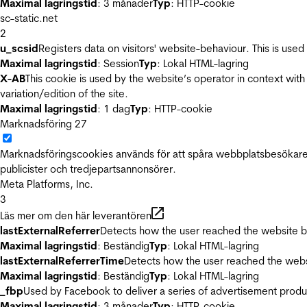
Maximal lagringstid
: 3 månader
Typ
: HTTP-cookie
sc-static.net
2
u_scsid
Registers data on visitors' website-behaviour. This is used 
Maximal lagringstid
: Session
Typ
: Lokal HTML-lagring
X-AB
This cookie is used by the website’s operator in context with 
variation/edition of the site.
Maximal lagringstid
: 1 dag
Typ
: HTTP-cookie
Marknadsföring
27
Marknadsföringscookies används för att spåra webbplatsbesökare.
publicister och tredjepartsannonsörer.
Meta Platforms, Inc.
3
Läs mer om den här leverantören
lastExternalReferrer
Detects how the user reached the website by 
Maximal lagringstid
: Beständig
Typ
: Lokal HTML-lagring
lastExternalReferrerTime
Detects how the user reached the websi
Maximal lagringstid
: Beständig
Typ
: Lokal HTML-lagring
_fbp
Used by Facebook to deliver a series of advertisement product
Maximal lagringstid
: 3 månader
Typ
: HTTP-cookie