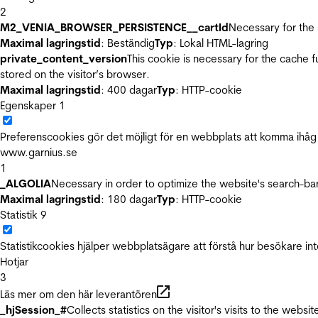
2
M2_VENIA_BROWSER_PERSISTENCE__cartId
Necessary for the 
Maximal lagringstid
: Beständig
Typ
: Lokal HTML-lagring
private_content_version
This cookie is necessary for the cache 
stored on the visitor’s browser.
Maximal lagringstid
: 400 dagar
Typ
: HTTP-cookie
Egenskaper
1
Preferenscookies gör det möjligt för en webbplats att komma ihåg i
www.garnius.se
1
_ALGOLIA
Necessary in order to optimize the website's search-bar
Maximal lagringstid
: 180 dagar
Typ
: HTTP-cookie
Statistik
9
Statistikcookies hjälper webbplatsägare att förstå hur besökare 
Hotjar
3
Läs mer om den här leverantören
_hjSession_#
Collects statistics on the visitor's visits to the we