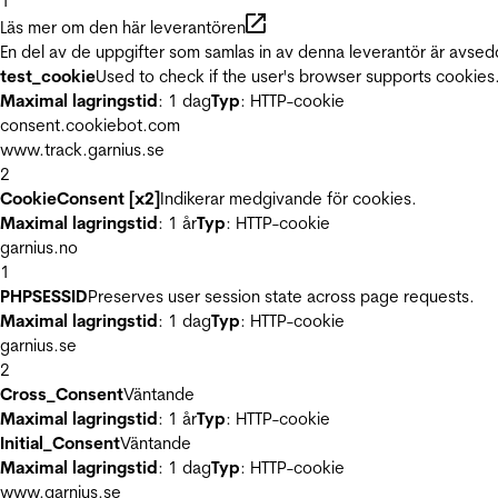
1
Läs mer om den här leverantören
En del av de uppgifter som samlas in av denna leverantör är avsed
test_cookie
Used to check if the user's browser supports cookies
Maximal lagringstid
: 1 dag
Typ
: HTTP-cookie
consent.cookiebot.com
www.track.garnius.se
2
CookieConsent [x2]
Indikerar medgivande för cookies.
Maximal lagringstid
: 1 år
Typ
: HTTP-cookie
garnius.no
1
PHPSESSID
Preserves user session state across page requests.
Maximal lagringstid
: 1 dag
Typ
: HTTP-cookie
garnius.se
2
Cross_Consent
Väntande
Maximal lagringstid
: 1 år
Typ
: HTTP-cookie
Initial_Consent
Väntande
Maximal lagringstid
: 1 dag
Typ
: HTTP-cookie
www.garnius.se