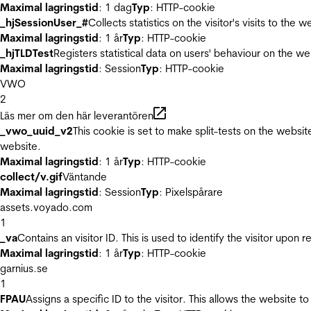
Maximal lagringstid
: 1 dag
Typ
: HTTP-cookie
_hjSessionUser_#
Collects statistics on the visitor's visits to t
Maximal lagringstid
: 1 år
Typ
: HTTP-cookie
_hjTLDTest
Registers statistical data on users' behaviour on the we
Maximal lagringstid
: Session
Typ
: HTTP-cookie
VWO
2
Läs mer om den här leverantören
_vwo_uuid_v2
This cookie is set to make split-tests on the websi
website.
Maximal lagringstid
: 1 år
Typ
: HTTP-cookie
collect/v.gif
Väntande
Maximal lagringstid
: Session
Typ
: Pixelspårare
assets.voyado.com
1
_va
Contains an visitor ID. This is used to identify the visitor upon 
Maximal lagringstid
: 1 år
Typ
: HTTP-cookie
garnius.se
1
FPAU
Assigns a specific ID to the visitor. This allows the website to