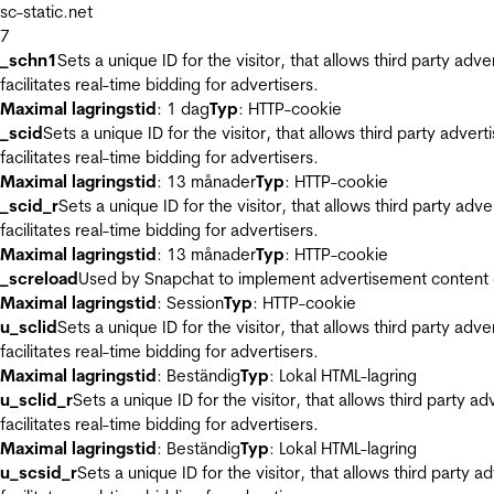
sc-static.net
7
_schn1
Sets a unique ID for the visitor, that allows third party adv
facilitates real-time bidding for advertisers.
Maximal lagringstid
: 1 dag
Typ
: HTTP-cookie
_scid
Sets a unique ID for the visitor, that allows third party adver
facilitates real-time bidding for advertisers.
Maximal lagringstid
: 13 månader
Typ
: HTTP-cookie
_scid_r
Sets a unique ID for the visitor, that allows third party adv
facilitates real-time bidding for advertisers.
Maximal lagringstid
: 13 månader
Typ
: HTTP-cookie
_screload
Used by Snapchat to implement advertisement content on 
Maximal lagringstid
: Session
Typ
: HTTP-cookie
u_sclid
Sets a unique ID for the visitor, that allows third party adv
facilitates real-time bidding for advertisers.
Maximal lagringstid
: Beständig
Typ
: Lokal HTML-lagring
u_sclid_r
Sets a unique ID for the visitor, that allows third party a
facilitates real-time bidding for advertisers.
Maximal lagringstid
: Beständig
Typ
: Lokal HTML-lagring
u_scsid_r
Sets a unique ID for the visitor, that allows third party 