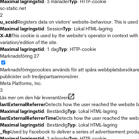
Maximal lagringstid
: 3 månader
Typ
: HTTP-cookie
sc-static.net
2
u_scsid
Registers data on visitors' website-behaviour. This is used 
Maximal lagringstid
: Session
Typ
: Lokal HTML-lagring
X-AB
This cookie is used by the website’s operator in context with 
variation/edition of the site.
Maximal lagringstid
: 1 dag
Typ
: HTTP-cookie
Marknadsföring
27
Marknadsföringscookies används för att spåra webbplatsbesökare.
publicister och tredjepartsannonsörer.
Meta Platforms, Inc.
3
Läs mer om den här leverantören
lastExternalReferrer
Detects how the user reached the website by 
Maximal lagringstid
: Beständig
Typ
: Lokal HTML-lagring
lastExternalReferrerTime
Detects how the user reached the websi
Maximal lagringstid
: Beständig
Typ
: Lokal HTML-lagring
_fbp
Used by Facebook to deliver a series of advertisement product
Maximal lagringstid
: 3 månader
Typ
: HTTP-cookie