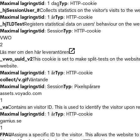
Maximal lagringstid
: 1 dag
Typ
: HTTP-cookie
_hjSessionUser_#
Collects statistics on the visitor's visits to t
Maximal lagringstid
: 1 år
Typ
: HTTP-cookie
_hjTLDTest
Registers statistical data on users' behaviour on the we
Maximal lagringstid
: Session
Typ
: HTTP-cookie
VWO
2
Läs mer om den här leverantören
_vwo_uuid_v2
This cookie is set to make split-tests on the websi
website.
Maximal lagringstid
: 1 år
Typ
: HTTP-cookie
collect/v.gif
Väntande
Maximal lagringstid
: Session
Typ
: Pixelspårare
assets.voyado.com
1
_va
Contains an visitor ID. This is used to identify the visitor upon 
Maximal lagringstid
: 1 år
Typ
: HTTP-cookie
garnius.se
1
FPAU
Assigns a specific ID to the visitor. This allows the website to