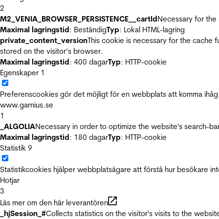
2
M2_VENIA_BROWSER_PERSISTENCE__cartId
Necessary for the 
Maximal lagringstid
: Beständig
Typ
: Lokal HTML-lagring
private_content_version
This cookie is necessary for the cache 
stored on the visitor’s browser.
Maximal lagringstid
: 400 dagar
Typ
: HTTP-cookie
Egenskaper
1
Preferenscookies gör det möjligt för en webbplats att komma ihåg i
www.garnius.se
1
_ALGOLIA
Necessary in order to optimize the website's search-bar
Maximal lagringstid
: 180 dagar
Typ
: HTTP-cookie
Statistik
9
Statistikcookies hjälper webbplatsägare att förstå hur besökare 
Hotjar
3
Läs mer om den här leverantören
_hjSession_#
Collects statistics on the visitor's visits to the we