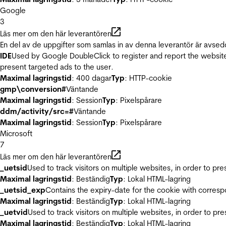
Google
3
Läs mer om den här leverantören
En del av de uppgifter som samlas in av denna leverantör är avsed
IDE
Used by Google DoubleClick to register and report the website u
present targeted ads to the user.
Maximal lagringstid
: 400 dagar
Typ
: HTTP-cookie
gmp\conversion#
Väntande
Maximal lagringstid
: Session
Typ
: Pixelspårare
ddm/activity/src=#
Väntande
Maximal lagringstid
: Session
Typ
: Pixelspårare
Microsoft
7
Läs mer om den här leverantören
_uetsid
Used to track visitors on multiple websites, in order to pr
Maximal lagringstid
: Beständig
Typ
: Lokal HTML-lagring
_uetsid_exp
Contains the expiry-date for the cookie with corres
Maximal lagringstid
: Beständig
Typ
: Lokal HTML-lagring
_uetvid
Used to track visitors on multiple websites, in order to pr
Maximal lagringstid
: Beständig
Typ
: Lokal HTML-lagring