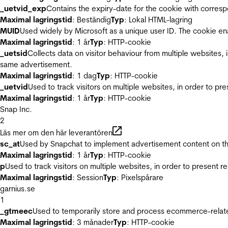
_uetvid_exp
Contains the expiry-date for the cookie with corres
Maximal lagringstid
: Beständig
Typ
: Lokal HTML-lagring
MUID
Used widely by Microsoft as a unique user ID. The cookie en
Maximal lagringstid
: 1 år
Typ
: HTTP-cookie
_uetsid
Collects data on visitor behaviour from multiple websites, 
same advertisement.
Maximal lagringstid
: 1 dag
Typ
: HTTP-cookie
_uetvid
Used to track visitors on multiple websites, in order to pr
Maximal lagringstid
: 1 år
Typ
: HTTP-cookie
Snap Inc.
2
Läs mer om den här leverantören
sc_at
Used by Snapchat to implement advertisement content on the w
Maximal lagringstid
: 1 år
Typ
: HTTP-cookie
p
Used to track visitors on multiple websites, in order to present 
Maximal lagringstid
: Session
Typ
: Pixelspårare
garnius.se
1
_gtmeec
Used to temporarily store and process ecommerce-related 
Maximal lagringstid
: 3 månader
Typ
: HTTP-cookie