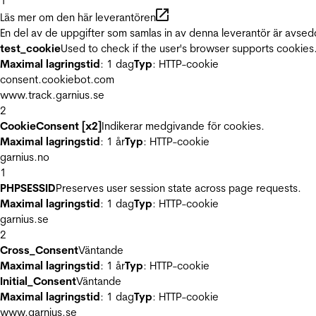
1
Läs mer om den här leverantören
En del av de uppgifter som samlas in av denna leverantör är avsed
test_cookie
Used to check if the user's browser supports cookies
Maximal lagringstid
: 1 dag
Typ
: HTTP-cookie
consent.cookiebot.com
www.track.garnius.se
2
CookieConsent [x2]
Indikerar medgivande för cookies.
Maximal lagringstid
: 1 år
Typ
: HTTP-cookie
garnius.no
1
PHPSESSID
Preserves user session state across page requests.
Maximal lagringstid
: 1 dag
Typ
: HTTP-cookie
garnius.se
2
Cross_Consent
Väntande
Maximal lagringstid
: 1 år
Typ
: HTTP-cookie
Initial_Consent
Väntande
Maximal lagringstid
: 1 dag
Typ
: HTTP-cookie
www.garnius.se