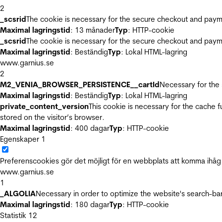
2
_scsrid
The cookie is necessary for the secure checkout and payme
Maximal lagringstid
: 13 månader
Typ
: HTTP-cookie
_scsrid
The cookie is necessary for the secure checkout and payme
Maximal lagringstid
: Beständig
Typ
: Lokal HTML-lagring
www.garnius.se
2
M2_VENIA_BROWSER_PERSISTENCE__cartId
Necessary for the 
Maximal lagringstid
: Beständig
Typ
: Lokal HTML-lagring
private_content_version
This cookie is necessary for the cache 
stored on the visitor’s browser.
Maximal lagringstid
: 400 dagar
Typ
: HTTP-cookie
Egenskaper
1
Preferenscookies gör det möjligt för en webbplats att komma ihåg i
www.garnius.se
1
_ALGOLIA
Necessary in order to optimize the website's search-bar
Maximal lagringstid
: 180 dagar
Typ
: HTTP-cookie
Statistik
12