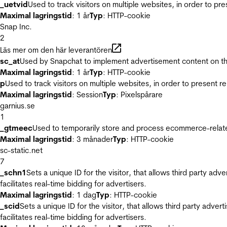
_uetvid
Used to track visitors on multiple websites, in order to pr
Maximal lagringstid
: 1 år
Typ
: HTTP-cookie
Snap Inc.
2
Läs mer om den här leverantören
sc_at
Used by Snapchat to implement advertisement content on the w
Maximal lagringstid
: 1 år
Typ
: HTTP-cookie
p
Used to track visitors on multiple websites, in order to present 
Maximal lagringstid
: Session
Typ
: Pixelspårare
garnius.se
1
_gtmeec
Used to temporarily store and process ecommerce-related 
Maximal lagringstid
: 3 månader
Typ
: HTTP-cookie
sc-static.net
7
_schn1
Sets a unique ID for the visitor, that allows third party adv
facilitates real-time bidding for advertisers.
Maximal lagringstid
: 1 dag
Typ
: HTTP-cookie
_scid
Sets a unique ID for the visitor, that allows third party adver
facilitates real-time bidding for advertisers.