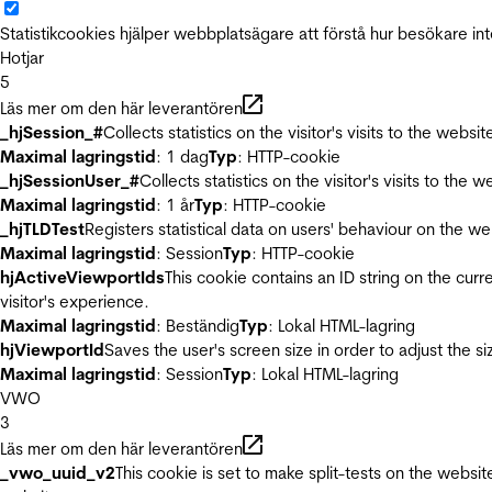
Statistikcookies hjälper webbplatsägare att förstå hur besökare 
Hotjar
5
Läs mer om den här leverantören
_hjSession_#
Collects statistics on the visitor's visits to the we
Maximal lagringstid
: 1 dag
Typ
: HTTP-cookie
_hjSessionUser_#
Collects statistics on the visitor's visits to t
Maximal lagringstid
: 1 år
Typ
: HTTP-cookie
_hjTLDTest
Registers statistical data on users' behaviour on the we
Maximal lagringstid
: Session
Typ
: HTTP-cookie
hjActiveViewportIds
This cookie contains an ID string on the curr
visitor's experience.
Maximal lagringstid
: Beständig
Typ
: Lokal HTML-lagring
hjViewportId
Saves the user's screen size in order to adjust the s
Maximal lagringstid
: Session
Typ
: Lokal HTML-lagring
VWO
3
Läs mer om den här leverantören
_vwo_uuid_v2
This cookie is set to make split-tests on the websi