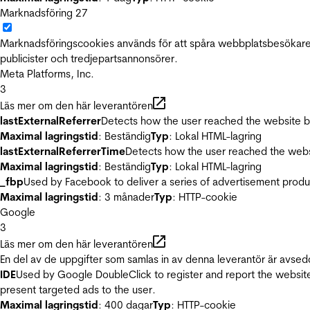
Marknadsföring
27
Marknadsföringscookies används för att spåra webbplatsbesökare.
publicister och tredjepartsannonsörer.
Meta Platforms, Inc.
3
Läs mer om den här leverantören
lastExternalReferrer
Detects how the user reached the website by 
Maximal lagringstid
: Beständig
Typ
: Lokal HTML-lagring
lastExternalReferrerTime
Detects how the user reached the websi
Maximal lagringstid
: Beständig
Typ
: Lokal HTML-lagring
_fbp
Used by Facebook to deliver a series of advertisement product
Maximal lagringstid
: 3 månader
Typ
: HTTP-cookie
Google
3
Läs mer om den här leverantören
En del av de uppgifter som samlas in av denna leverantör är avsed
IDE
Used by Google DoubleClick to register and report the website u
present targeted ads to the user.
Maximal lagringstid
: 400 dagar
Typ
: HTTP-cookie