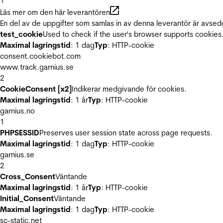
1
Läs mer om den här leverantören
En del av de uppgifter som samlas in av denna leverantör är avsed
test_cookie
Used to check if the user's browser supports cookies
Maximal lagringstid
: 1 dag
Typ
: HTTP-cookie
consent.cookiebot.com
www.track.garnius.se
2
CookieConsent [x2]
Indikerar medgivande för cookies.
Maximal lagringstid
: 1 år
Typ
: HTTP-cookie
garnius.no
1
PHPSESSID
Preserves user session state across page requests.
Maximal lagringstid
: 1 dag
Typ
: HTTP-cookie
garnius.se
2
Cross_Consent
Väntande
Maximal lagringstid
: 1 år
Typ
: HTTP-cookie
Initial_Consent
Väntande
Maximal lagringstid
: 1 dag
Typ
: HTTP-cookie
sc-static.net