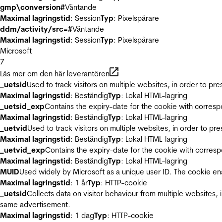
gmp\conversion#
Väntande
Maximal lagringstid
: Session
Typ
: Pixelspårare
ddm/activity/src=#
Väntande
Maximal lagringstid
: Session
Typ
: Pixelspårare
Microsoft
7
Läs mer om den här leverantören
_uetsid
Used to track visitors on multiple websites, in order to pr
Maximal lagringstid
: Beständig
Typ
: Lokal HTML-lagring
_uetsid_exp
Contains the expiry-date for the cookie with corres
Maximal lagringstid
: Beständig
Typ
: Lokal HTML-lagring
_uetvid
Used to track visitors on multiple websites, in order to pr
Maximal lagringstid
: Beständig
Typ
: Lokal HTML-lagring
_uetvid_exp
Contains the expiry-date for the cookie with corres
Maximal lagringstid
: Beständig
Typ
: Lokal HTML-lagring
MUID
Used widely by Microsoft as a unique user ID. The cookie en
Maximal lagringstid
: 1 år
Typ
: HTTP-cookie
_uetsid
Collects data on visitor behaviour from multiple websites, 
same advertisement.
Maximal lagringstid
: 1 dag
Typ
: HTTP-cookie