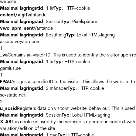
website.
Maximal lagringstid
: 1 år
Typ
: HTTP-cookie
collect/v.gif
Väntande
Maximal lagringstid
: Session
Typ
: Pixelspårare
vwo_apm_sent
Väntande
Maximal lagringstid
: Beständig
Typ
: Lokal HTML-lagring
assets.voyado.com
1
_va
Contains an visitor ID. This is used to identify the visitor upon 
Maximal lagringstid
: 1 år
Typ
: HTTP-cookie
garnius.se
1
FPAU
Assigns a specific ID to the visitor. This allows the website to
Maximal lagringstid
: 3 månader
Typ
: HTTP-cookie
sc-static.net
2
u_scsid
Registers data on visitors' website-behaviour. This is used 
Maximal lagringstid
: Session
Typ
: Lokal HTML-lagring
X-AB
This cookie is used by the website’s operator in context with 
variation/edition of the site.
Maximal lagringstid
: 1 dag
Typ
: HTTP-cookie