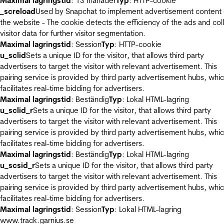
Maximal lagringstid
: 13 månader
Typ
: HTTP-cookie
_screload
Used by Snapchat to implement advertisement content
the website - The cookie detects the efficiency of the ads and col
visitor data for further visitor segmentation.
Maximal lagringstid
: Session
Typ
: HTTP-cookie
u_sclid
Sets a unique ID for the visitor, that allows third party
advertisers to target the visitor with relevant advertisement. This
pairing service is provided by third party advertisement hubs, whi
facilitates real-time bidding for advertisers.
Maximal lagringstid
: Beständig
Typ
: Lokal HTML-lagring
u_sclid_r
Sets a unique ID for the visitor, that allows third party
advertisers to target the visitor with relevant advertisement. This
pairing service is provided by third party advertisement hubs, whi
facilitates real-time bidding for advertisers.
Maximal lagringstid
: Beständig
Typ
: Lokal HTML-lagring
u_scsid_r
Sets a unique ID for the visitor, that allows third party
advertisers to target the visitor with relevant advertisement. This
pairing service is provided by third party advertisement hubs, whi
facilitates real-time bidding for advertisers.
Maximal lagringstid
: Session
Typ
: Lokal HTML-lagring
www.track.garnius.se