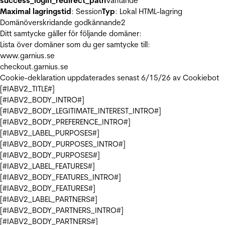
success_login_redirect_path
Väntande
Maximal lagringstid
: Session
Typ
: Lokal HTML-lagring
Domänöverskridande godkännande
2
Ditt samtycke gäller för följande domäner:
Lista över domäner som du ger samtycke till:
www.garnius.se
checkout.garnius.se
Cookie-deklaration uppdaterades senast 6/15/26 av
Cookiebot
[#IABV2_TITLE#]
[#IABV2_BODY_INTRO#]
[#IABV2_BODY_LEGITIMATE_INTEREST_INTRO#]
[#IABV2_BODY_PREFERENCE_INTRO#]
[#IABV2_LABEL_PURPOSES#]
[#IABV2_BODY_PURPOSES_INTRO#]
[#IABV2_BODY_PURPOSES#]
[#IABV2_LABEL_FEATURES#]
[#IABV2_BODY_FEATURES_INTRO#]
[#IABV2_BODY_FEATURES#]
[#IABV2_LABEL_PARTNERS#]
[#IABV2_BODY_PARTNERS_INTRO#]
[#IABV2_BODY_PARTNERS#]