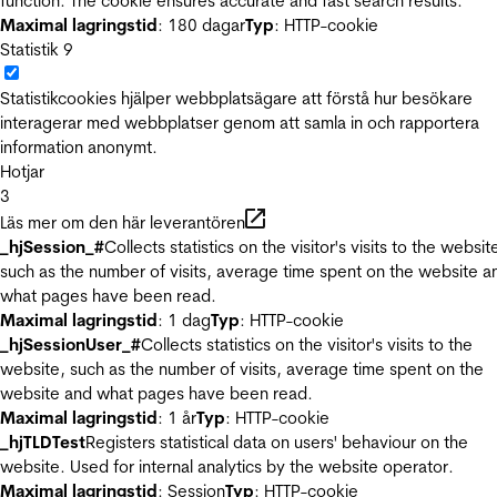
function. The cookie ensures accurate and fast search results.
Maximal lagringstid
: 180 dagar
Typ
: HTTP-cookie
Statistik
9
Statistikcookies hjälper webbplatsägare att förstå hur besökare
interagerar med webbplatser genom att samla in och rapportera
information anonymt.
Hotjar
3
Läs mer om den här leverantören
_hjSession_#
Collects statistics on the visitor's visits to the websit
such as the number of visits, average time spent on the website a
what pages have been read.
Maximal lagringstid
: 1 dag
Typ
: HTTP-cookie
_hjSessionUser_#
Collects statistics on the visitor's visits to the
website, such as the number of visits, average time spent on the
website and what pages have been read.
Maximal lagringstid
: 1 år
Typ
: HTTP-cookie
_hjTLDTest
Registers statistical data on users' behaviour on the
website. Used for internal analytics by the website operator.
Maximal lagringstid
: Session
Typ
: HTTP-cookie