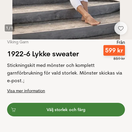
1
/
1
Viking Garn
Från
599
kr
1922-6 Lykke sweater
859
kr
Stickningskit med mönster och komplett
garnförbrukning för vald storlek. Mönster skickas via
e-post.;
Visa mer information
Välj storlek och färg