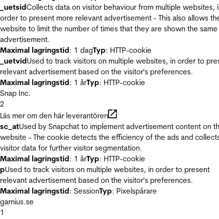
_uetsid
Collects data on visitor behaviour from multiple websites, 
order to present more relevant advertisement - This also allows th
website to limit the number of times that they are shown the same
advertisement.
Maximal lagringstid
: 1 dag
Typ
: HTTP-cookie
_uetvid
Used to track visitors on multiple websites, in order to pre
relevant advertisement based on the visitor's preferences.
Maximal lagringstid
: 1 år
Typ
: HTTP-cookie
Snap Inc.
2
Läs mer om den här leverantören
sc_at
Used by Snapchat to implement advertisement content on t
website - The cookie detects the efficiency of the ads and collect
visitor data for further visitor segmentation.
Maximal lagringstid
: 1 år
Typ
: HTTP-cookie
p
Used to track visitors on multiple websites, in order to present
relevant advertisement based on the visitor's preferences.
Maximal lagringstid
: Session
Typ
: Pixelspårare
garnius.se
1