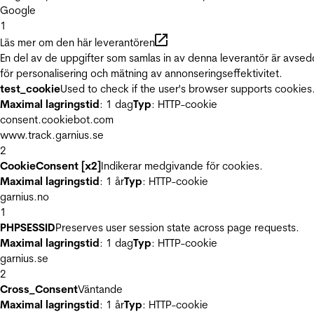
Google
1
Läs mer om den här leverantören
En del av de uppgifter som samlas in av denna leverantör är avse
för personalisering och mätning av annonseringseffektivitet.
test_cookie
Used to check if the user's browser supports cookies
Maximal lagringstid
: 1 dag
Typ
: HTTP-cookie
consent.cookiebot.com
www.track.garnius.se
2
CookieConsent [x2]
Indikerar medgivande för cookies.
Maximal lagringstid
: 1 år
Typ
: HTTP-cookie
garnius.no
1
PHPSESSID
Preserves user session state across page requests.
Maximal lagringstid
: 1 dag
Typ
: HTTP-cookie
garnius.se
2
Cross_Consent
Väntande
Maximal lagringstid
: 1 år
Typ
: HTTP-cookie