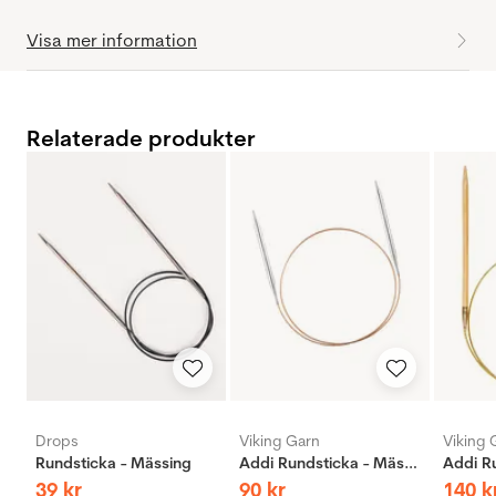
Visa mer information
Relaterade produkter
Drops
Viking Garn
Viking 
Rundsticka - Mässing
Addi Rundsticka - Mässing
39
kr
90
kr
140
k