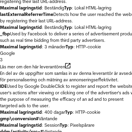
registering their last URL-address.
Maximal lagringstid
: Beständig
Typ
: Lokal HTML-lagring
lastExternalReferrerTime
Detects how the user reached the web
by registering their last URL-address.
Maximal lagringstid
: Beständig
Typ
: Lokal HTML-lagring
_fbp
Used by Facebook to deliver a series of advertisement produ
such as real time bidding from third party advertisers.
Maximal lagringstid
: 3 månader
Typ
: HTTP-cookie
Google
3
Läs mer om den här leverantören
En del av de uppgifter som samlas in av denna leverantör är avse
för personalisering och mätning av annonseringseffektivitet.
IDE
Used by Google DoubleClick to register and report the websit
user's actions after viewing or clicking one of the advertiser's ads 
the purpose of measuring the efficacy of an ad and to present
targeted ads to the user.
Maximal lagringstid
: 400 dagar
Typ
: HTTP-cookie
gmp\conversion#
Väntande
Maximal lagringstid
: Session
Typ
: Pixelspårare
ddm/activity/src=#
Väntande