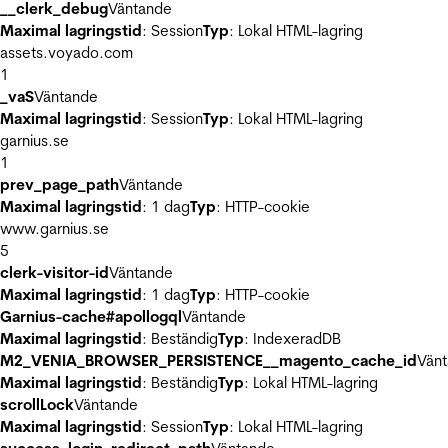
__clerk_debug
Väntande
Maximal lagringstid
: Session
Typ
: Lokal HTML-lagring
assets.voyado.com
1
_vaS
Väntande
Maximal lagringstid
: Session
Typ
: Lokal HTML-lagring
garnius.se
1
prev_page_path
Väntande
Maximal lagringstid
: 1 dag
Typ
: HTTP-cookie
www.garnius.se
5
clerk-visitor-id
Väntande
Maximal lagringstid
: 1 dag
Typ
: HTTP-cookie
Garnius-cache#apollogql
Väntande
Maximal lagringstid
: Beständig
Typ
: IndexeradDB
M2_VENIA_BROWSER_PERSISTENCE__magento_cache_id
Vän
Maximal lagringstid
: Beständig
Typ
: Lokal HTML-lagring
scrollLock
Väntande
Maximal lagringstid
: Session
Typ
: Lokal HTML-lagring