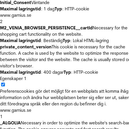
Initial_Consent
Väntande
Maximal lagringstid
: 1 dag
Typ
: HTTP-cookie
www.garnius.se
2
M2_VENIA_BROWSER_PERSISTENCE__cartId
Necessary for the
shopping cart functionality on the website.
Maximal lagringstid
: Beständig
Typ
: Lokal HTML-lagring
private_content_version
This cookie is necessary for the cache
function. A cache is used by the website to optimize the response
between the visitor and the website. The cache is usually stored o
visitor’s browser.
Maximal lagringstid
: 400 dagar
Typ
: HTTP-cookie
Egenskaper
1
Preferenscookies gör det möjligt för en webbplats att komma ihåg
information och ändra hur webbplatsen beter sig eller ser ut, sake
ditt föredragna språk eller den region du befinner dig i.
www.garnius.se
1
_ALGOLIA
Necessary in order to optimize the website's search-ba