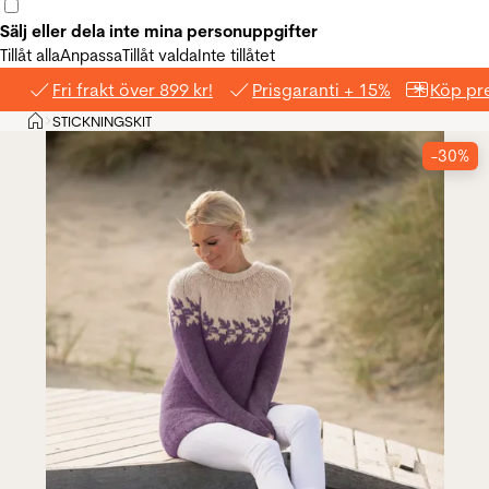
Sälj eller dela inte mina personuppgifter
Tillåt alla
Anpassa
Tillåt valda
Inte tillåtet
Fri frakt över 899 kr!
Prisgaranti + 15%
Köp pre
Hem
STICKNINGSKIT
>
-30%