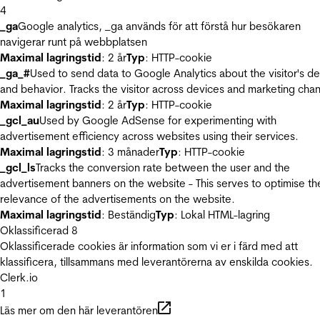
4
_ga
Google analytics, _ga används för att förstå hur besökaren
navigerar runt på webbplatsen
Maximal lagringstid
: 2 år
Typ
: HTTP-cookie
_ga_#
Used to send data to Google Analytics about the visitor's d
and behavior. Tracks the visitor across devices and marketing chan
Maximal lagringstid
: 2 år
Typ
: HTTP-cookie
_gcl_au
Used by Google AdSense for experimenting with
advertisement efficiency across websites using their services.
Maximal lagringstid
: 3 månader
Typ
: HTTP-cookie
_gcl_ls
Tracks the conversion rate between the user and the
advertisement banners on the website - This serves to optimise th
relevance of the advertisements on the website.
Maximal lagringstid
: Beständig
Typ
: Lokal HTML-lagring
Oklassificerad
8
Oklassificerade cookies är information som vi er i färd med att
klassificera, tillsammans med leverantörerna av enskilda cookies.
Clerk.io
1
Läs mer om den här leverantören