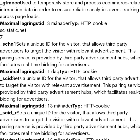
_gtmeec
Used to temporarily store and process ecommerce-relat
interaction data in order to ensure reliable analytics event tracking
across page loads.
Maximal lagringstid
: 3 månader
Typ
: HTTP-cookie
sc-static.net
7
_schn1
Sets a unique ID for the visitor, that allows third party
advertisers to target the visitor with relevant advertisement. This
pairing service is provided by third party advertisement hubs, whi
facilitates real-time bidding for advertisers.
Maximal lagringstid
: 1 dag
Typ
: HTTP-cookie
_scid
Sets a unique ID for the visitor, that allows third party advert
to target the visitor with relevant advertisement. This pairing servic
provided by third party advertisement hubs, which facilitates real-
bidding for advertisers.
Maximal lagringstid
: 13 månader
Typ
: HTTP-cookie
_scid_r
Sets a unique ID for the visitor, that allows third party
advertisers to target the visitor with relevant advertisement. This
pairing service is provided by third party advertisement hubs, whi
facilitates real-time bidding for advertisers.