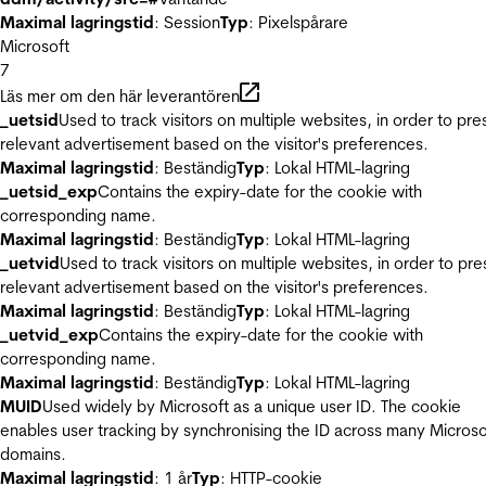
Maximal lagringstid
: Session
Typ
: Pixelspårare
Microsoft
7
Läs mer om den här leverantören
_uetsid
Used to track visitors on multiple websites, in order to pre
relevant advertisement based on the visitor's preferences.
Maximal lagringstid
: Beständig
Typ
: Lokal HTML-lagring
_uetsid_exp
Contains the expiry-date for the cookie with
corresponding name.
Maximal lagringstid
: Beständig
Typ
: Lokal HTML-lagring
_uetvid
Used to track visitors on multiple websites, in order to pre
relevant advertisement based on the visitor's preferences.
Maximal lagringstid
: Beständig
Typ
: Lokal HTML-lagring
_uetvid_exp
Contains the expiry-date for the cookie with
corresponding name.
Maximal lagringstid
: Beständig
Typ
: Lokal HTML-lagring
MUID
Used widely by Microsoft as a unique user ID. The cookie
enables user tracking by synchronising the ID across many Microso
domains.
Maximal lagringstid
: 1 år
Typ
: HTTP-cookie