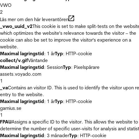
VWO
2
Läs mer om den här leverantören
_vwo_uuid_v2
This cookie is set to make split-tests on the websit
which optimizes the website's relevance towards the visitor – the
cookie can also be set to improve the visitor's experience on a
website.
Maximal lagringstid
: 1 år
Typ
: HTTP-cookie
collect/v.gif
Väntande
Maximal lagringstid
: Session
Typ
: Pixelspårare
assets.voyado.com
1
_va
Contains an visitor ID. This is used to identify the visitor upon r
entry to the website.
Maximal lagringstid
: 1 år
Typ
: HTTP-cookie
garnius.se
1
FPAU
Assigns a specific ID to the visitor. This allows the website to
determine the number of specific user-visits for analysis and statist
Maximal lagringstid
: 3 månader
Typ
: HTTP-cookie