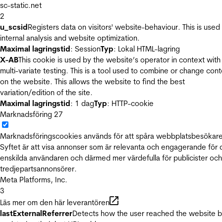
sc-static.net
2
u_scsid
Registers data on visitors' website-behaviour. This is used 
internal analysis and website optimization.
Maximal lagringstid
: Session
Typ
: Lokal HTML-lagring
X-AB
This cookie is used by the website’s operator in context with
multi-variate testing. This is a tool used to combine or change con
on the website. This allows the website to find the best
variation/edition of the site.
Maximal lagringstid
: 1 dag
Typ
: HTTP-cookie
Marknadsföring
27
Marknadsföringscookies används för att spåra webbplatsbesökare
Syftet är att visa annonser som är relevanta och engagerande för
enskilda användaren och därmed mer värdefulla för publicister och
tredjepartsannonsörer.
Meta Platforms, Inc.
3
Läs mer om den här leverantören
lastExternalReferrer
Detects how the user reached the website 