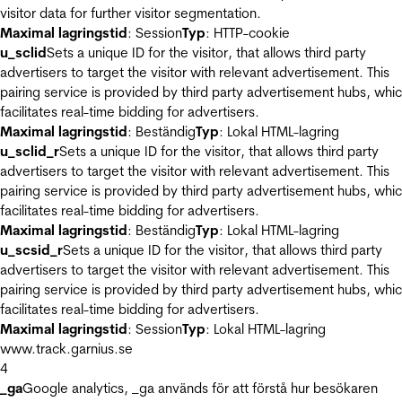
visitor data for further visitor segmentation.
Maximal lagringstid
: Session
Typ
: HTTP-cookie
u_sclid
Sets a unique ID for the visitor, that allows third party
advertisers to target the visitor with relevant advertisement. This
pairing service is provided by third party advertisement hubs, whi
facilitates real-time bidding for advertisers.
Maximal lagringstid
: Beständig
Typ
: Lokal HTML-lagring
u_sclid_r
Sets a unique ID for the visitor, that allows third party
advertisers to target the visitor with relevant advertisement. This
pairing service is provided by third party advertisement hubs, whi
facilitates real-time bidding for advertisers.
Maximal lagringstid
: Beständig
Typ
: Lokal HTML-lagring
u_scsid_r
Sets a unique ID for the visitor, that allows third party
advertisers to target the visitor with relevant advertisement. This
pairing service is provided by third party advertisement hubs, whi
facilitates real-time bidding for advertisers.
Maximal lagringstid
: Session
Typ
: Lokal HTML-lagring
www.track.garnius.se
4
_ga
Google analytics, _ga används för att förstå hur besökaren