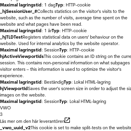
Maximal lagringstid
: 1 dag
Typ
: HTTP-cookie
_hjSessionUser_#
Collects statistics on the visitor's visits to the
website, such as the number of visits, average time spent on the
website and what pages have been read.
Maximal lagringstid
: 1 år
Typ
: HTTP-cookie
_hjTLDTest
Registers statistical data on users' behaviour on the
website. Used for internal analytics by the website operator.
Maximal lagringstid
: Session
Typ
: HTTP-cookie
hjActiveViewportIds
This cookie contains an ID string on the curr
session. This contains non-personal information on what subpages
visitor enters – this information is used to optimize the visitor's
experience.
Maximal lagringstid
: Beständig
Typ
: Lokal HTML-lagring
hjViewportId
Saves the user's screen size in order to adjust the si
images on the website.
Maximal lagringstid
: Session
Typ
: Lokal HTML-lagring
VWO
3
Läs mer om den här leverantören
_vwo_uuid_v2
This cookie is set to make split-tests on the websit