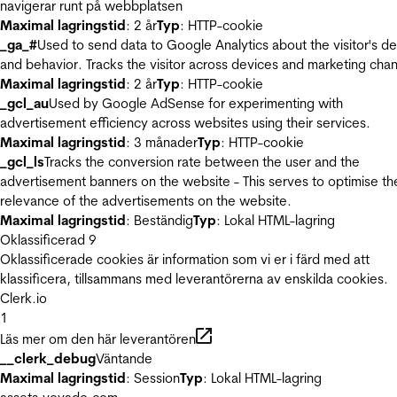
navigerar runt på webbplatsen
Maximal lagringstid
: 2 år
Typ
: HTTP-cookie
_ga_#
Used to send data to Google Analytics about the visitor's d
and behavior. Tracks the visitor across devices and marketing chan
Maximal lagringstid
: 2 år
Typ
: HTTP-cookie
_gcl_au
Used by Google AdSense for experimenting with
advertisement efficiency across websites using their services.
Maximal lagringstid
: 3 månader
Typ
: HTTP-cookie
_gcl_ls
Tracks the conversion rate between the user and the
advertisement banners on the website - This serves to optimise th
relevance of the advertisements on the website.
Maximal lagringstid
: Beständig
Typ
: Lokal HTML-lagring
Oklassificerad
9
Oklassificerade cookies är information som vi er i färd med att
klassificera, tillsammans med leverantörerna av enskilda cookies.
Clerk.io
1
Läs mer om den här leverantören
__clerk_debug
Väntande
Maximal lagringstid
: Session
Typ
: Lokal HTML-lagring