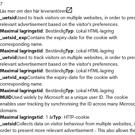
7
Läs mer om den här leverantören
_uetsid
Used to track visitors on multiple websites, in order to pre
relevant advertisement based on the visitor's preferences.
Maximal lagringstid
: Beständig
Typ
: Lokal HTML-lagring
_uetsid_exp
Contains the expiry-date for the cookie with
corresponding name.
Maximal lagringstid
: Beständig
Typ
: Lokal HTML-lagring
_uetvid
Used to track visitors on multiple websites, in order to pre
relevant advertisement based on the visitor's preferences.
Maximal lagringstid
: Beständig
Typ
: Lokal HTML-lagring
_uetvid_exp
Contains the expiry-date for the cookie with
corresponding name.
Maximal lagringstid
: Beständig
Typ
: Lokal HTML-lagring
MUID
Used widely by Microsoft as a unique user ID. The cookie
enables user tracking by synchronising the ID across many Microso
domains.
Maximal lagringstid
: 1 år
Typ
: HTTP-cookie
_uetsid
Collects data on visitor behaviour from multiple websites, 
order to present more relevant advertisement - This also allows th