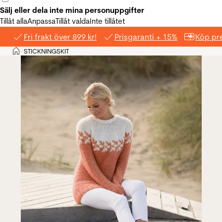
Sälj eller dela inte mina personuppgifter
Tillåt alla
Anpassa
Tillåt valda
Inte tillåtet
Fri frakt över 899 kr!
Prisgaranti + 15%
Köp pre
Hem
STICKNINGSKIT
>