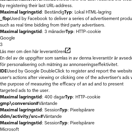
by registering their last URL-address.
Maximal lagringstid
: Beständig
Typ
: Lokal HTML-lagring
_fbp
Used by Facebook to deliver a series of advertisement produ
such as real time bidding from third party advertisers.
Maximal lagringstid
: 3 månader
Typ
: HTTP-cookie
Google
3
Läs mer om den här leverantören
En del av de uppgifter som samlas in av denna leverantör är avse
för personalisering och mätning av annonseringseffektivitet.
IDE
Used by Google DoubleClick to register and report the websit
user's actions after viewing or clicking one of the advertiser's ads 
the purpose of measuring the efficacy of an ad and to present
targeted ads to the user.
Maximal lagringstid
: 400 dagar
Typ
: HTTP-cookie
gmp\conversion#
Väntande
Maximal lagringstid
: Session
Typ
: Pixelspårare
ddm/activity/src=#
Väntande
Maximal lagringstid
: Session
Typ
: Pixelspårare
Microsoft