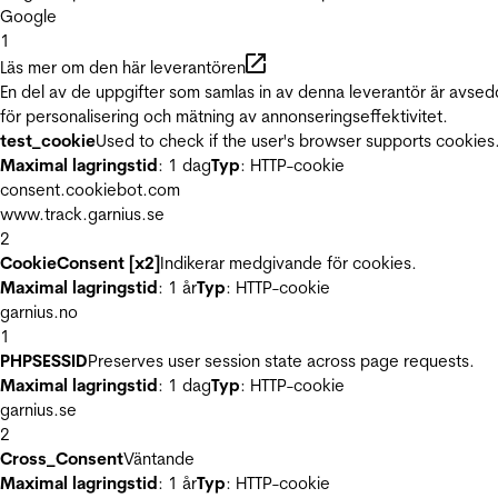
Google
1
Läs mer om den här leverantören
En del av de uppgifter som samlas in av denna leverantör är avse
för personalisering och mätning av annonseringseffektivitet.
test_cookie
Used to check if the user's browser supports cookies
Maximal lagringstid
: 1 dag
Typ
: HTTP-cookie
consent.cookiebot.com
www.track.garnius.se
2
CookieConsent [x2]
Indikerar medgivande för cookies.
Maximal lagringstid
: 1 år
Typ
: HTTP-cookie
garnius.no
1
PHPSESSID
Preserves user session state across page requests.
Maximal lagringstid
: 1 dag
Typ
: HTTP-cookie
garnius.se
2
Cross_Consent
Väntande
Maximal lagringstid
: 1 år
Typ
: HTTP-cookie