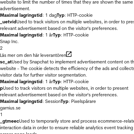
website to limit the number of times that they are shown the same
advertisement.
Maximal lagringstid
: 1 dag
Typ
: HTTP-cookie
_uetvid
Used to track visitors on multiple websites, in order to pre
relevant advertisement based on the visitor's preferences.
Maximal lagringstid
: 1 år
Typ
: HTTP-cookie
Snap Inc.
2
Läs mer om den här leverantören
sc_at
Used by Snapchat to implement advertisement content on t
website - The cookie detects the efficiency of the ads and collect
visitor data for further visitor segmentation.
Maximal lagringstid
: 1 år
Typ
: HTTP-cookie
p
Used to track visitors on multiple websites, in order to present
relevant advertisement based on the visitor's preferences.
Maximal lagringstid
: Session
Typ
: Pixelspårare
garnius.se
1
_gtmeec
Used to temporarily store and process ecommerce-relat
interaction data in order to ensure reliable analytics event tracking