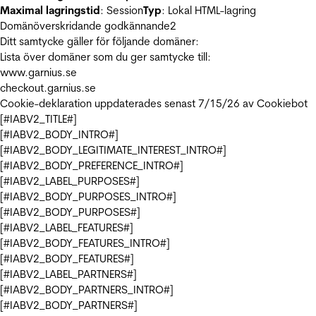
Maximal lagringstid
: Session
Typ
: Lokal HTML-lagring
Domänöverskridande godkännande
2
Ditt samtycke gäller för följande domäner:
Lista över domäner som du ger samtycke till:
www.garnius.se
checkout.garnius.se
Cookie-deklaration uppdaterades senast 7/15/26 av
Cookiebot
[#IABV2_TITLE#]
[#IABV2_BODY_INTRO#]
[#IABV2_BODY_LEGITIMATE_INTEREST_INTRO#]
[#IABV2_BODY_PREFERENCE_INTRO#]
[#IABV2_LABEL_PURPOSES#]
[#IABV2_BODY_PURPOSES_INTRO#]
[#IABV2_BODY_PURPOSES#]
[#IABV2_LABEL_FEATURES#]
[#IABV2_BODY_FEATURES_INTRO#]
[#IABV2_BODY_FEATURES#]
[#IABV2_LABEL_PARTNERS#]
[#IABV2_BODY_PARTNERS_INTRO#]
[#IABV2_BODY_PARTNERS#]