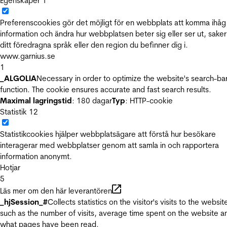
Egenskaper
1
Preferenscookies gör det möjligt för en webbplats att komma ihåg
information och ändra hur webbplatsen beter sig eller ser ut, sake
ditt föredragna språk eller den region du befinner dig i.
www.garnius.se
1
_ALGOLIA
Necessary in order to optimize the website's search-ba
function. The cookie ensures accurate and fast search results.
Maximal lagringstid
: 180 dagar
Typ
: HTTP-cookie
Statistik
12
Statistikcookies hjälper webbplatsägare att förstå hur besökare
interagerar med webbplatser genom att samla in och rapportera
information anonymt.
Hotjar
5
Läs mer om den här leverantören
_hjSession_#
Collects statistics on the visitor's visits to the websit
such as the number of visits, average time spent on the website a
what pages have been read.