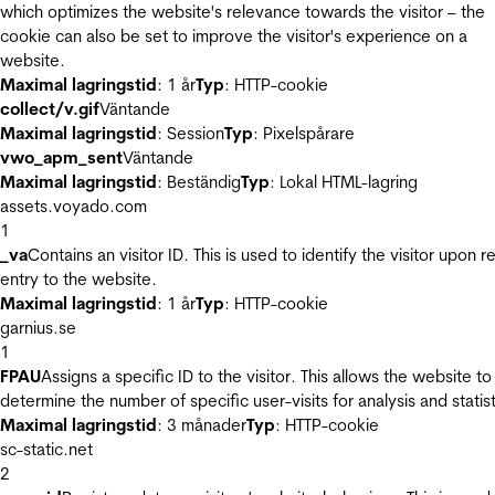
which optimizes the website's relevance towards the visitor – the
cookie can also be set to improve the visitor's experience on a
website.
Maximal lagringstid
: 1 år
Typ
: HTTP-cookie
collect/v.gif
Väntande
Maximal lagringstid
: Session
Typ
: Pixelspårare
vwo_apm_sent
Väntande
Maximal lagringstid
: Beständig
Typ
: Lokal HTML-lagring
assets.voyado.com
1
_va
Contains an visitor ID. This is used to identify the visitor upon r
entry to the website.
Maximal lagringstid
: 1 år
Typ
: HTTP-cookie
garnius.se
1
FPAU
Assigns a specific ID to the visitor. This allows the website to
determine the number of specific user-visits for analysis and statist
Maximal lagringstid
: 3 månader
Typ
: HTTP-cookie
sc-static.net
2