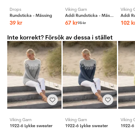
Drops
Viking Garn
Viking 
Rundsticka - Mässing
Addi Rundsticka - Mässing
39
kr
67
kr
102
k
95
kr
Inte korrekt? Försök av dessa i stället
Viking Garn
Viking Garn
Viking 
1922-6 Lykke sweater
1922-6 Lykke sweater
1922-6