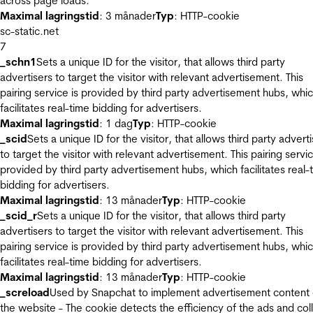
across page loads.
Maximal lagringstid
: 3 månader
Typ
: HTTP-cookie
sc-static.net
7
_schn1
Sets a unique ID for the visitor, that allows third party
advertisers to target the visitor with relevant advertisement. This
pairing service is provided by third party advertisement hubs, whi
facilitates real-time bidding for advertisers.
Maximal lagringstid
: 1 dag
Typ
: HTTP-cookie
_scid
Sets a unique ID for the visitor, that allows third party advert
to target the visitor with relevant advertisement. This pairing servic
provided by third party advertisement hubs, which facilitates real-
bidding for advertisers.
Maximal lagringstid
: 13 månader
Typ
: HTTP-cookie
_scid_r
Sets a unique ID for the visitor, that allows third party
advertisers to target the visitor with relevant advertisement. This
pairing service is provided by third party advertisement hubs, whi
facilitates real-time bidding for advertisers.
Maximal lagringstid
: 13 månader
Typ
: HTTP-cookie
_screload
Used by Snapchat to implement advertisement content
the website - The cookie detects the efficiency of the ads and col