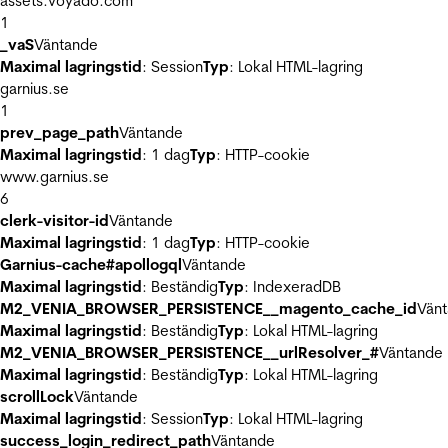
assets.voyado.com
1
_vaS
Väntande
Maximal lagringstid
: Session
Typ
: Lokal HTML-lagring
garnius.se
1
prev_page_path
Väntande
Maximal lagringstid
: 1 dag
Typ
: HTTP-cookie
www.garnius.se
6
clerk-visitor-id
Väntande
Maximal lagringstid
: 1 dag
Typ
: HTTP-cookie
Garnius-cache#apollogql
Väntande
Maximal lagringstid
: Beständig
Typ
: IndexeradDB
M2_VENIA_BROWSER_PERSISTENCE__magento_cache_id
Vän
Maximal lagringstid
: Beständig
Typ
: Lokal HTML-lagring
M2_VENIA_BROWSER_PERSISTENCE__urlResolver_#
Väntande
Maximal lagringstid
: Beständig
Typ
: Lokal HTML-lagring
scrollLock
Väntande
Maximal lagringstid
: Session
Typ
: Lokal HTML-lagring
success_login_redirect_path
Väntande