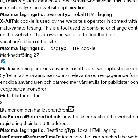
u_scsid
Registers data on visitors' website-behaviour. This is used 
internal analysis and website optimization.
Maximal lagringstid
: Session
Typ
: Lokal HTML-lagring
X-AB
This cookie is used by the website’s operator in context with
multi-variate testing. This is a tool used to combine or change con
on the website. This allows the website to find the best
variation/edition of the site.
Maximal lagringstid
: 1 dag
Typ
: HTTP-cookie
Marknadsföring
27
Marknadsföringscookies används för att spåra webbplatsbesökare
Syftet är att visa annonser som är relevanta och engagerande för
enskilda användaren och därmed mer värdefulla för publicister och
tredjepartsannonsörer.
Meta Platforms, Inc.
3
Läs mer om den här leverantören
lastExternalReferrer
Detects how the user reached the website 
registering their last URL-address.
Maximal lagringstid
: Beständig
Typ
: Lokal HTML-lagring
lastExternalReferrerTime
Detects how the user reached the web