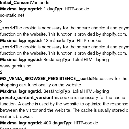
Initial_Consent
Väntande
Maximal lagringstid
: 1 dag
Typ
: HTTP-cookie
sc-static.net
2
_scsrid
The cookie is necessary for the secure checkout and pay
function on the website. This function is provided by shopify.com.
Maximal lagringstid
: 13 månader
Typ
: HTTP-cookie
_scsrid
The cookie is necessary for the secure checkout and pay
function on the website. This function is provided by shopify.com.
Maximal lagringstid
: Beständig
Typ
: Lokal HTML-lagring
www.garnius.se
2
M2_VENIA_BROWSER_PERSISTENCE__cartId
Necessary for the
shopping cart functionality on the website.
Maximal lagringstid
: Beständig
Typ
: Lokal HTML-lagring
private_content_version
This cookie is necessary for the cache
function. A cache is used by the website to optimize the response
between the visitor and the website. The cache is usually stored o
visitor’s browser.
Maximal lagringstid
: 400 dagar
Typ
: HTTP-cookie