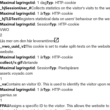
Maximal lagringstid
: 1 dag
Typ
: HTTP-cookie
_hjSessionUser_#
Collects statistics on the visitor's visits to t
Maximal lagringstid
: 1 år
Typ
: HTTP-cookie
_hjTLDTest
Registers statistical data on users' behaviour on the we
Maximal lagringstid
: Session
Typ
: HTTP-cookie
VWO
2
Läs mer om den här leverantören
_vwo_uuid_v2
This cookie is set to make split-tests on the websi
website.
Maximal lagringstid
: 1 år
Typ
: HTTP-cookie
collect/v.gif
Väntande
Maximal lagringstid
: Session
Typ
: Pixelspårare
assets.voyado.com
1
_va
Contains an visitor ID. This is used to identify the visitor upon 
Maximal lagringstid
: 1 år
Typ
: HTTP-cookie
garnius.se
1
FPAU
Assigns a specific ID to the visitor. This allows the website to