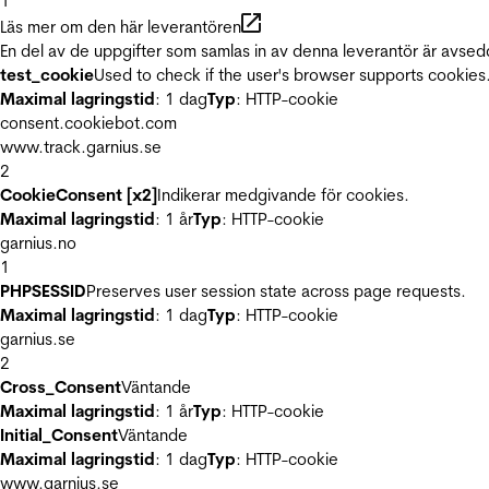
1
Läs mer om den här leverantören
En del av de uppgifter som samlas in av denna leverantör är avsed
test_cookie
Used to check if the user's browser supports cookies
Maximal lagringstid
: 1 dag
Typ
: HTTP-cookie
consent.cookiebot.com
www.track.garnius.se
2
CookieConsent [x2]
Indikerar medgivande för cookies.
Maximal lagringstid
: 1 år
Typ
: HTTP-cookie
garnius.no
1
PHPSESSID
Preserves user session state across page requests.
Maximal lagringstid
: 1 dag
Typ
: HTTP-cookie
garnius.se
2
Cross_Consent
Väntande
Maximal lagringstid
: 1 år
Typ
: HTTP-cookie
Initial_Consent
Väntande
Maximal lagringstid
: 1 dag
Typ
: HTTP-cookie
www.garnius.se