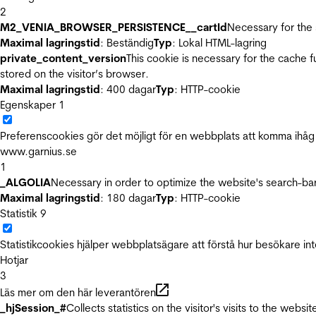
2
M2_VENIA_BROWSER_PERSISTENCE__cartId
Necessary for the 
Maximal lagringstid
: Beständig
Typ
: Lokal HTML-lagring
private_content_version
This cookie is necessary for the cache 
stored on the visitor’s browser.
Maximal lagringstid
: 400 dagar
Typ
: HTTP-cookie
Egenskaper
1
Preferenscookies gör det möjligt för en webbplats att komma ihåg i
www.garnius.se
1
_ALGOLIA
Necessary in order to optimize the website's search-bar
Maximal lagringstid
: 180 dagar
Typ
: HTTP-cookie
Statistik
9
Statistikcookies hjälper webbplatsägare att förstå hur besökare 
Hotjar
3
Läs mer om den här leverantören
_hjSession_#
Collects statistics on the visitor's visits to the we