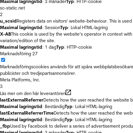
Maximal lagringstid
: 3 månader
Typ
: HTTP-cookie
sc-static.net
2
u_scsid
Registers data on visitors' website-behaviour. This is used 
Maximal lagringstid
: Session
Typ
: Lokal HTML-lagring
X-AB
This cookie is used by the website’s operator in context with 
variation/edition of the site.
Maximal lagringstid
: 1 dag
Typ
: HTTP-cookie
Marknadsföring
27
Marknadsföringscookies används för att spåra webbplatsbesökare.
publicister och tredjepartsannonsörer.
Meta Platforms, Inc.
3
Läs mer om den här leverantören
lastExternalReferrer
Detects how the user reached the website by 
Maximal lagringstid
: Beständig
Typ
: Lokal HTML-lagring
lastExternalReferrerTime
Detects how the user reached the websi
Maximal lagringstid
: Beständig
Typ
: Lokal HTML-lagring
_fbp
Used by Facebook to deliver a series of advertisement product
Maximal lagringstid
: 3 månader
Typ
: HTTP-cookie