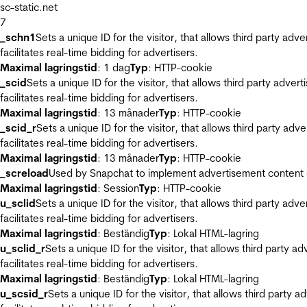
sc-static.net
7
_schn1
Sets a unique ID for the visitor, that allows third party adv
facilitates real-time bidding for advertisers.
Maximal lagringstid
: 1 dag
Typ
: HTTP-cookie
_scid
Sets a unique ID for the visitor, that allows third party adver
facilitates real-time bidding for advertisers.
Maximal lagringstid
: 13 månader
Typ
: HTTP-cookie
_scid_r
Sets a unique ID for the visitor, that allows third party adv
facilitates real-time bidding for advertisers.
Maximal lagringstid
: 13 månader
Typ
: HTTP-cookie
_screload
Used by Snapchat to implement advertisement content on 
Maximal lagringstid
: Session
Typ
: HTTP-cookie
u_sclid
Sets a unique ID for the visitor, that allows third party adv
facilitates real-time bidding for advertisers.
Maximal lagringstid
: Beständig
Typ
: Lokal HTML-lagring
u_sclid_r
Sets a unique ID for the visitor, that allows third party a
facilitates real-time bidding for advertisers.
Maximal lagringstid
: Beständig
Typ
: Lokal HTML-lagring
u_scsid_r
Sets a unique ID for the visitor, that allows third party 