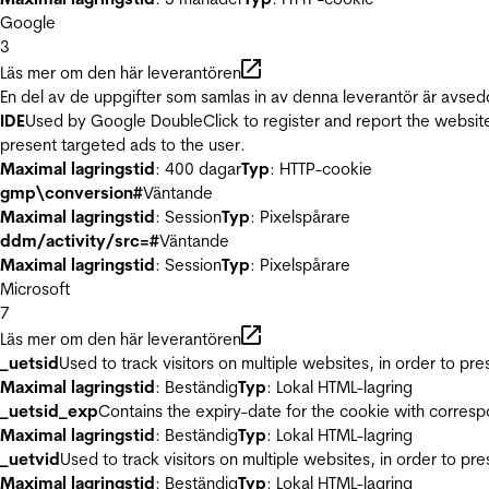
Google
3
Läs mer om den här leverantören
En del av de uppgifter som samlas in av denna leverantör är avsed
IDE
Used by Google DoubleClick to register and report the website u
present targeted ads to the user.
Maximal lagringstid
: 400 dagar
Typ
: HTTP-cookie
gmp\conversion#
Väntande
Maximal lagringstid
: Session
Typ
: Pixelspårare
ddm/activity/src=#
Väntande
Maximal lagringstid
: Session
Typ
: Pixelspårare
Microsoft
7
Läs mer om den här leverantören
_uetsid
Used to track visitors on multiple websites, in order to pr
Maximal lagringstid
: Beständig
Typ
: Lokal HTML-lagring
_uetsid_exp
Contains the expiry-date for the cookie with corres
Maximal lagringstid
: Beständig
Typ
: Lokal HTML-lagring
_uetvid
Used to track visitors on multiple websites, in order to pr
Maximal lagringstid
: Beständig
Typ
: Lokal HTML-lagring