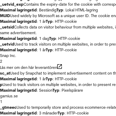
_uetvid_exp
Contains the expiry-date for the cookie with corres
Maximal lagringstid
: Beständig
Typ
: Lokal HTML-lagring
MUID
Used widely by Microsoft as a unique user ID. The cookie en
Maximal lagringstid
: 1 år
Typ
: HTTP-cookie
_uetsid
Collects data on visitor behaviour from multiple websites, 
same advertisement.
Maximal lagringstid
: 1 dag
Typ
: HTTP-cookie
_uetvid
Used to track visitors on multiple websites, in order to pr
Maximal lagringstid
: 1 år
Typ
: HTTP-cookie
Snap Inc.
2
Läs mer om den här leverantören
sc_at
Used by Snapchat to implement advertisement content on the w
Maximal lagringstid
: 1 år
Typ
: HTTP-cookie
p
Used to track visitors on multiple websites, in order to present 
Maximal lagringstid
: Session
Typ
: Pixelspårare
garnius.se
1
_gtmeec
Used to temporarily store and process ecommerce-related 
Maximal lagringstid
: 3 månader
Typ
: HTTP-cookie