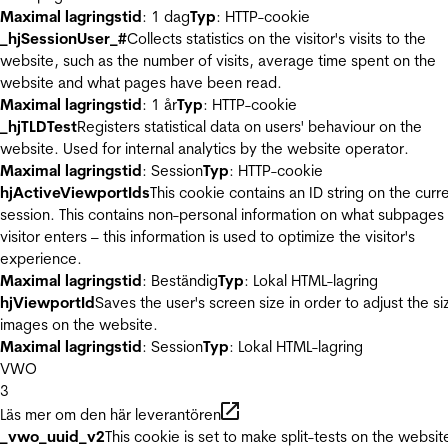
Maximal lagringstid
: 1 dag
Typ
: HTTP-cookie
_hjSessionUser_#
Collects statistics on the visitor's visits to the
website, such as the number of visits, average time spent on the
website and what pages have been read.
Maximal lagringstid
: 1 år
Typ
: HTTP-cookie
_hjTLDTest
Registers statistical data on users' behaviour on the
website. Used for internal analytics by the website operator.
Maximal lagringstid
: Session
Typ
: HTTP-cookie
hjActiveViewportIds
This cookie contains an ID string on the curr
session. This contains non-personal information on what subpages
visitor enters – this information is used to optimize the visitor's
experience.
Maximal lagringstid
: Beständig
Typ
: Lokal HTML-lagring
hjViewportId
Saves the user's screen size in order to adjust the si
images on the website.
Maximal lagringstid
: Session
Typ
: Lokal HTML-lagring
VWO
3
Läs mer om den här leverantören
_vwo_uuid_v2
This cookie is set to make split-tests on the websit