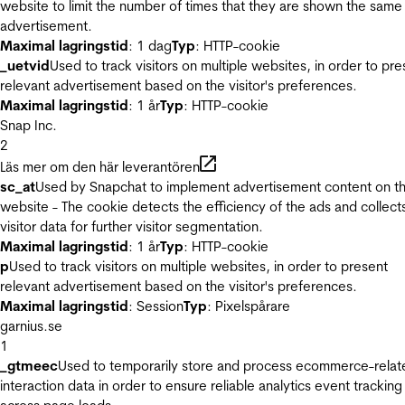
website to limit the number of times that they are shown the same
advertisement.
Maximal lagringstid
: 1 dag
Typ
: HTTP-cookie
_uetvid
Used to track visitors on multiple websites, in order to pre
relevant advertisement based on the visitor's preferences.
Maximal lagringstid
: 1 år
Typ
: HTTP-cookie
Snap Inc.
2
Läs mer om den här leverantören
sc_at
Used by Snapchat to implement advertisement content on t
website - The cookie detects the efficiency of the ads and collect
visitor data for further visitor segmentation.
Maximal lagringstid
: 1 år
Typ
: HTTP-cookie
p
Used to track visitors on multiple websites, in order to present
relevant advertisement based on the visitor's preferences.
Maximal lagringstid
: Session
Typ
: Pixelspårare
garnius.se
1
_gtmeec
Used to temporarily store and process ecommerce-relat
interaction data in order to ensure reliable analytics event tracking