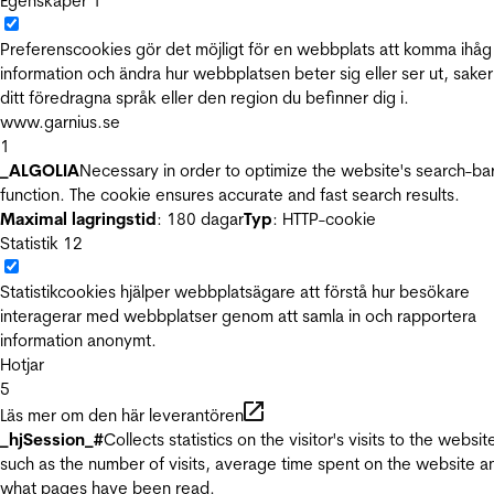
Egenskaper
1
Preferenscookies gör det möjligt för en webbplats att komma ihåg
information och ändra hur webbplatsen beter sig eller ser ut, sake
ditt föredragna språk eller den region du befinner dig i.
www.garnius.se
1
_ALGOLIA
Necessary in order to optimize the website's search-ba
function. The cookie ensures accurate and fast search results.
Maximal lagringstid
: 180 dagar
Typ
: HTTP-cookie
Statistik
12
Statistikcookies hjälper webbplatsägare att förstå hur besökare
interagerar med webbplatser genom att samla in och rapportera
information anonymt.
Hotjar
5
Läs mer om den här leverantören
_hjSession_#
Collects statistics on the visitor's visits to the websit
such as the number of visits, average time spent on the website a
what pages have been read.