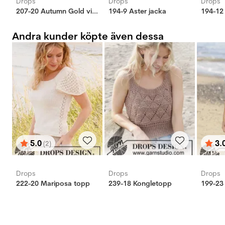
Drops
Drops
Drops
207-20 Autumn Gold virkad jacka
194-9 Aster jacka
194-12
Andra kunder köpte även dessa
5.0
3.
(2)
Betyg:
utav 5 stjärnor
Bety
utav 
Drops
Drops
Drops
222-20 Mariposa topp
239-18 Kongletopp
199-23