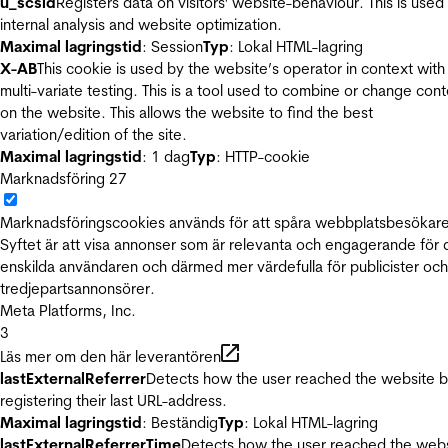
u_scsid
Registers data on visitors' website-behaviour. This is used 
internal analysis and website optimization.
Maximal lagringstid
: Session
Typ
: Lokal HTML-lagring
X-AB
This cookie is used by the website’s operator in context with
multi-variate testing. This is a tool used to combine or change con
on the website. This allows the website to find the best
variation/edition of the site.
Maximal lagringstid
: 1 dag
Typ
: HTTP-cookie
Marknadsföring
27
Marknadsföringscookies används för att spåra webbplatsbesökare
Syftet är att visa annonser som är relevanta och engagerande för
enskilda användaren och därmed mer värdefulla för publicister och
tredjepartsannonsörer.
Meta Platforms, Inc.
3
Läs mer om den här leverantören
lastExternalReferrer
Detects how the user reached the website 
registering their last URL-address.
Maximal lagringstid
: Beständig
Typ
: Lokal HTML-lagring
lastExternalReferrerTime
Detects how the user reached the web