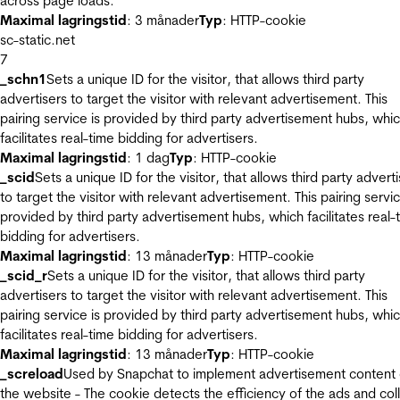
across page loads.
Maximal lagringstid
: 3 månader
Typ
: HTTP-cookie
sc-static.net
7
_schn1
Sets a unique ID for the visitor, that allows third party
advertisers to target the visitor with relevant advertisement. This
pairing service is provided by third party advertisement hubs, whi
facilitates real-time bidding for advertisers.
Maximal lagringstid
: 1 dag
Typ
: HTTP-cookie
_scid
Sets a unique ID for the visitor, that allows third party advert
to target the visitor with relevant advertisement. This pairing servic
provided by third party advertisement hubs, which facilitates real-
bidding for advertisers.
Maximal lagringstid
: 13 månader
Typ
: HTTP-cookie
_scid_r
Sets a unique ID for the visitor, that allows third party
advertisers to target the visitor with relevant advertisement. This
pairing service is provided by third party advertisement hubs, whi
facilitates real-time bidding for advertisers.
Maximal lagringstid
: 13 månader
Typ
: HTTP-cookie
_screload
Used by Snapchat to implement advertisement content
the website - The cookie detects the efficiency of the ads and col