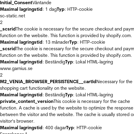
Initial_Consent
Väntande
Maximal lagringstid
: 1 dag
Typ
: HTTP-cookie
sc-static.net
2
_scsrid
The cookie is necessary for the secure checkout and pay
function on the website. This function is provided by shopify.com.
Maximal lagringstid
: 13 månader
Typ
: HTTP-cookie
_scsrid
The cookie is necessary for the secure checkout and pay
function on the website. This function is provided by shopify.com.
Maximal lagringstid
: Beständig
Typ
: Lokal HTML-lagring
www.garnius.se
2
M2_VENIA_BROWSER_PERSISTENCE__cartId
Necessary for the
shopping cart functionality on the website.
Maximal lagringstid
: Beständig
Typ
: Lokal HTML-lagring
private_content_version
This cookie is necessary for the cache
function. A cache is used by the website to optimize the response
between the visitor and the website. The cache is usually stored o
visitor’s browser.
Maximal lagringstid
: 400 dagar
Typ
: HTTP-cookie