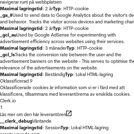
navigerar runt på webbplatsen
Maximal lagringstid
: 2 år
Typ
: HTTP-cookie
_ga_#
Used to send data to Google Analytics about the visitor's d
and behavior. Tracks the visitor across devices and marketing chan
Maximal lagringstid
: 2 år
Typ
: HTTP-cookie
_gcl_au
Used by Google AdSense for experimenting with
advertisement efficiency across websites using their services.
Maximal lagringstid
: 3 månader
Typ
: HTTP-cookie
_gcl_ls
Tracks the conversion rate between the user and the
advertisement banners on the website - This serves to optimise th
relevance of the advertisements on the website.
Maximal lagringstid
: Beständig
Typ
: Lokal HTML-lagring
Oklassificerad
9
Oklassificerade cookies är information som vi er i färd med att
klassificera, tillsammans med leverantörerna av enskilda cookies.
Clerk.io
1
Läs mer om den här leverantören
__clerk_debug
Väntande
Maximal lagringstid
: Session
Typ
: Lokal HTML-lagring