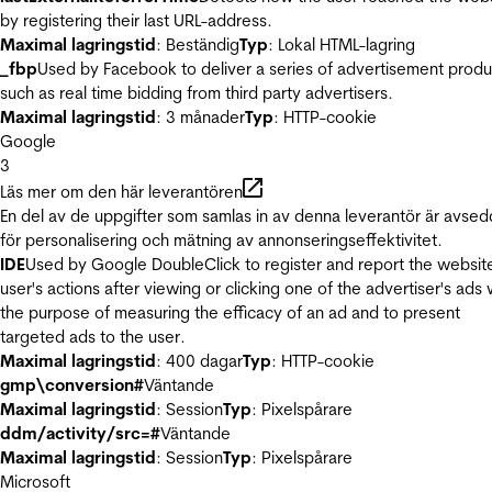
by registering their last URL-address.
Maximal lagringstid
: Beständig
Typ
: Lokal HTML-lagring
_fbp
Used by Facebook to deliver a series of advertisement produ
such as real time bidding from third party advertisers.
Maximal lagringstid
: 3 månader
Typ
: HTTP-cookie
Google
3
Läs mer om den här leverantören
En del av de uppgifter som samlas in av denna leverantör är avse
för personalisering och mätning av annonseringseffektivitet.
IDE
Used by Google DoubleClick to register and report the websit
user's actions after viewing or clicking one of the advertiser's ads 
the purpose of measuring the efficacy of an ad and to present
targeted ads to the user.
Maximal lagringstid
: 400 dagar
Typ
: HTTP-cookie
gmp\conversion#
Väntande
Maximal lagringstid
: Session
Typ
: Pixelspårare
ddm/activity/src=#
Väntande
Maximal lagringstid
: Session
Typ
: Pixelspårare
Microsoft