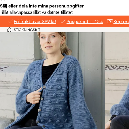
Sälj eller dela inte mina personuppgifter
Tillåt alla
Anpassa
Tillåt valda
Inte tillåtet
Fri frakt över 899 kr!
Prisgaranti + 15%
Köp pre
Hem
STICKNINGSKIT
>