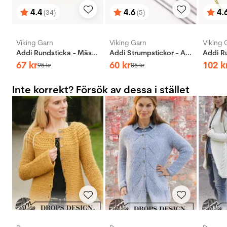
4.4
4.6
4.
(34)
(5)
Betyg:
utav 5 stjärnor
Betyg:
utav 5 stjärnor
Bety
utav 
Viking Garn
Viking Garn
Viking 
Addi Rundsticka - Mässing
Addi Strumpstickor - Aluminium
67
kr
60
kr
102
k
95
kr
85
kr
Inte korrekt? Försök av dessa i stället