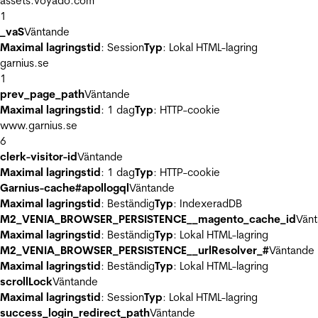
assets.voyado.com
1
_vaS
Väntande
Maximal lagringstid
: Session
Typ
: Lokal HTML-lagring
garnius.se
1
prev_page_path
Väntande
Maximal lagringstid
: 1 dag
Typ
: HTTP-cookie
www.garnius.se
6
clerk-visitor-id
Väntande
Maximal lagringstid
: 1 dag
Typ
: HTTP-cookie
Garnius-cache#apollogql
Väntande
Maximal lagringstid
: Beständig
Typ
: IndexeradDB
M2_VENIA_BROWSER_PERSISTENCE__magento_cache_id
Vän
Maximal lagringstid
: Beständig
Typ
: Lokal HTML-lagring
M2_VENIA_BROWSER_PERSISTENCE__urlResolver_#
Väntande
Maximal lagringstid
: Beständig
Typ
: Lokal HTML-lagring
scrollLock
Väntande
Maximal lagringstid
: Session
Typ
: Lokal HTML-lagring
success_login_redirect_path
Väntande