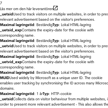
7
Läs mer om den här leverantören
_uetsid
Used to track visitors on multiple websites, in order to pre
relevant advertisement based on the visitor's preferences.
Maximal lagringstid
: Beständig
Typ
: Lokal HTML-lagring
_uetsid_exp
Contains the expiry-date for the cookie with
corresponding name.
Maximal lagringstid
: Beständig
Typ
: Lokal HTML-lagring
_uetvid
Used to track visitors on multiple websites, in order to pre
relevant advertisement based on the visitor's preferences.
Maximal lagringstid
: Beständig
Typ
: Lokal HTML-lagring
_uetvid_exp
Contains the expiry-date for the cookie with
corresponding name.
Maximal lagringstid
: Beständig
Typ
: Lokal HTML-lagring
MUID
Used widely by Microsoft as a unique user ID. The cookie
enables user tracking by synchronising the ID across many Microso
domains.
Maximal lagringstid
: 1 år
Typ
: HTTP-cookie
_uetsid
Collects data on visitor behaviour from multiple websites, 
order to present more relevant advertisement - This also allows th