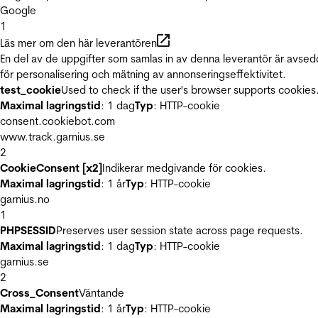
Google
1
Läs mer om den här leverantören
En del av de uppgifter som samlas in av denna leverantör är avse
för personalisering och mätning av annonseringseffektivitet.
test_cookie
Used to check if the user's browser supports cookies
Maximal lagringstid
: 1 dag
Typ
: HTTP-cookie
consent.cookiebot.com
www.track.garnius.se
2
CookieConsent [x2]
Indikerar medgivande för cookies.
Maximal lagringstid
: 1 år
Typ
: HTTP-cookie
garnius.no
1
PHPSESSID
Preserves user session state across page requests.
Maximal lagringstid
: 1 dag
Typ
: HTTP-cookie
garnius.se
2
Cross_Consent
Väntande
Maximal lagringstid
: 1 år
Typ
: HTTP-cookie