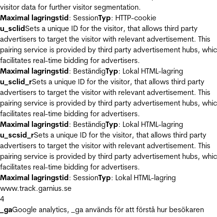
visitor data for further visitor segmentation.
Maximal lagringstid
: Session
Typ
: HTTP-cookie
u_sclid
Sets a unique ID for the visitor, that allows third party
advertisers to target the visitor with relevant advertisement. This
pairing service is provided by third party advertisement hubs, whi
facilitates real-time bidding for advertisers.
Maximal lagringstid
: Beständig
Typ
: Lokal HTML-lagring
u_sclid_r
Sets a unique ID for the visitor, that allows third party
advertisers to target the visitor with relevant advertisement. This
pairing service is provided by third party advertisement hubs, whi
facilitates real-time bidding for advertisers.
Maximal lagringstid
: Beständig
Typ
: Lokal HTML-lagring
u_scsid_r
Sets a unique ID for the visitor, that allows third party
advertisers to target the visitor with relevant advertisement. This
pairing service is provided by third party advertisement hubs, whi
facilitates real-time bidding for advertisers.
Maximal lagringstid
: Session
Typ
: Lokal HTML-lagring
www.track.garnius.se
4
_ga
Google analytics, _ga används för att förstå hur besökaren