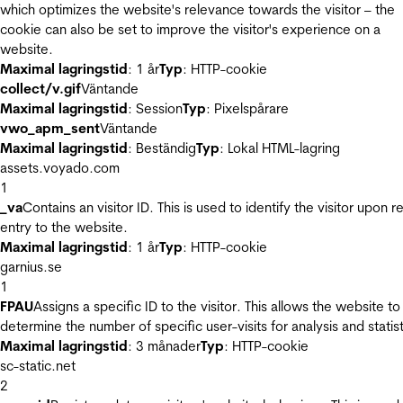
which optimizes the website's relevance towards the visitor – the
cookie can also be set to improve the visitor's experience on a
website.
Maximal lagringstid
: 1 år
Typ
: HTTP-cookie
collect/v.gif
Väntande
Maximal lagringstid
: Session
Typ
: Pixelspårare
vwo_apm_sent
Väntande
Maximal lagringstid
: Beständig
Typ
: Lokal HTML-lagring
assets.voyado.com
1
_va
Contains an visitor ID. This is used to identify the visitor upon r
entry to the website.
Maximal lagringstid
: 1 år
Typ
: HTTP-cookie
garnius.se
1
FPAU
Assigns a specific ID to the visitor. This allows the website to
determine the number of specific user-visits for analysis and statist
Maximal lagringstid
: 3 månader
Typ
: HTTP-cookie
sc-static.net
2