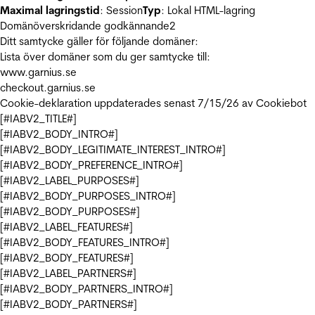
Maximal lagringstid
: Session
Typ
: Lokal HTML-lagring
Domänöverskridande godkännande
2
Ditt samtycke gäller för följande domäner:
Lista över domäner som du ger samtycke till:
www.garnius.se
checkout.garnius.se
Cookie-deklaration uppdaterades senast 7/15/26 av
Cookiebot
[#IABV2_TITLE#]
[#IABV2_BODY_INTRO#]
[#IABV2_BODY_LEGITIMATE_INTEREST_INTRO#]
[#IABV2_BODY_PREFERENCE_INTRO#]
[#IABV2_LABEL_PURPOSES#]
[#IABV2_BODY_PURPOSES_INTRO#]
[#IABV2_BODY_PURPOSES#]
[#IABV2_LABEL_FEATURES#]
[#IABV2_BODY_FEATURES_INTRO#]
[#IABV2_BODY_FEATURES#]
[#IABV2_LABEL_PARTNERS#]
[#IABV2_BODY_PARTNERS_INTRO#]
[#IABV2_BODY_PARTNERS#]