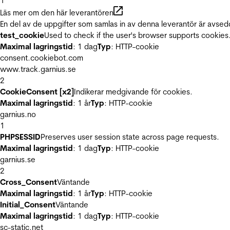
1
Läs mer om den här leverantören
En del av de uppgifter som samlas in av denna leverantör är avsed
test_cookie
Used to check if the user's browser supports cookies
Maximal lagringstid
: 1 dag
Typ
: HTTP-cookie
consent.cookiebot.com
www.track.garnius.se
2
CookieConsent [x2]
Indikerar medgivande för cookies.
Maximal lagringstid
: 1 år
Typ
: HTTP-cookie
garnius.no
1
PHPSESSID
Preserves user session state across page requests.
Maximal lagringstid
: 1 dag
Typ
: HTTP-cookie
garnius.se
2
Cross_Consent
Väntande
Maximal lagringstid
: 1 år
Typ
: HTTP-cookie
Initial_Consent
Väntande
Maximal lagringstid
: 1 dag
Typ
: HTTP-cookie
sc-static.net