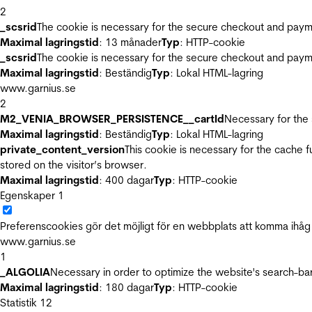
2
_scsrid
The cookie is necessary for the secure checkout and payme
Maximal lagringstid
: 13 månader
Typ
: HTTP-cookie
_scsrid
The cookie is necessary for the secure checkout and payme
Maximal lagringstid
: Beständig
Typ
: Lokal HTML-lagring
www.garnius.se
2
M2_VENIA_BROWSER_PERSISTENCE__cartId
Necessary for the 
Maximal lagringstid
: Beständig
Typ
: Lokal HTML-lagring
private_content_version
This cookie is necessary for the cache 
stored on the visitor’s browser.
Maximal lagringstid
: 400 dagar
Typ
: HTTP-cookie
Egenskaper
1
Preferenscookies gör det möjligt för en webbplats att komma ihåg i
www.garnius.se
1
_ALGOLIA
Necessary in order to optimize the website's search-bar
Maximal lagringstid
: 180 dagar
Typ
: HTTP-cookie
Statistik
12