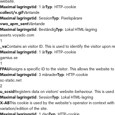
website.
Maximal lagringstid
: 1 år
Typ
: HTTP-cookie
collect/v.gif
Väntande
Maximal lagringstid
: Session
Typ
: Pixelspårare
vwo_apm_sent
Väntande
Maximal lagringstid
: Beständig
Typ
: Lokal HTML-lagring
assets.voyado.com
1
_va
Contains an visitor ID. This is used to identify the visitor upon 
Maximal lagringstid
: 1 år
Typ
: HTTP-cookie
garnius.se
1
FPAU
Assigns a specific ID to the visitor. This allows the website to
Maximal lagringstid
: 3 månader
Typ
: HTTP-cookie
sc-static.net
2
u_scsid
Registers data on visitors' website-behaviour. This is used 
Maximal lagringstid
: Session
Typ
: Lokal HTML-lagring
X-AB
This cookie is used by the website’s operator in context with 
variation/edition of the site.
Maximal lagringstid
: 1 dag
Typ
: HTTP-cookie