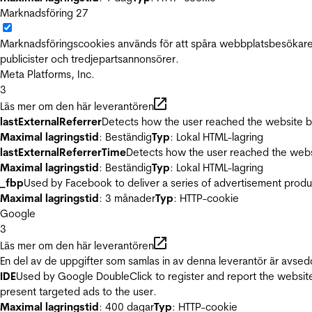
Marknadsföring
27
Marknadsföringscookies används för att spåra webbplatsbesökare.
publicister och tredjepartsannonsörer.
Meta Platforms, Inc.
3
Läs mer om den här leverantören
lastExternalReferrer
Detects how the user reached the website by 
Maximal lagringstid
: Beständig
Typ
: Lokal HTML-lagring
lastExternalReferrerTime
Detects how the user reached the websi
Maximal lagringstid
: Beständig
Typ
: Lokal HTML-lagring
_fbp
Used by Facebook to deliver a series of advertisement product
Maximal lagringstid
: 3 månader
Typ
: HTTP-cookie
Google
3
Läs mer om den här leverantören
En del av de uppgifter som samlas in av denna leverantör är avsed
IDE
Used by Google DoubleClick to register and report the website u
present targeted ads to the user.
Maximal lagringstid
: 400 dagar
Typ
: HTTP-cookie