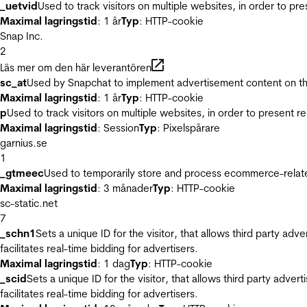
_uetvid
Used to track visitors on multiple websites, in order to pr
Maximal lagringstid
: 1 år
Typ
: HTTP-cookie
Snap Inc.
2
Läs mer om den här leverantören
sc_at
Used by Snapchat to implement advertisement content on the w
Maximal lagringstid
: 1 år
Typ
: HTTP-cookie
p
Used to track visitors on multiple websites, in order to present 
Maximal lagringstid
: Session
Typ
: Pixelspårare
garnius.se
1
_gtmeec
Used to temporarily store and process ecommerce-related 
Maximal lagringstid
: 3 månader
Typ
: HTTP-cookie
sc-static.net
7
_schn1
Sets a unique ID for the visitor, that allows third party adv
facilitates real-time bidding for advertisers.
Maximal lagringstid
: 1 dag
Typ
: HTTP-cookie
_scid
Sets a unique ID for the visitor, that allows third party adver
facilitates real-time bidding for advertisers.