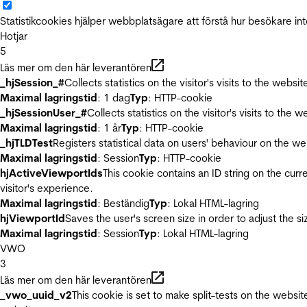
Statistikcookies hjälper webbplatsägare att förstå hur besökare 
Hotjar
5
Läs mer om den här leverantören
_hjSession_#
Collects statistics on the visitor's visits to the we
Maximal lagringstid
: 1 dag
Typ
: HTTP-cookie
_hjSessionUser_#
Collects statistics on the visitor's visits to t
Maximal lagringstid
: 1 år
Typ
: HTTP-cookie
_hjTLDTest
Registers statistical data on users' behaviour on the we
Maximal lagringstid
: Session
Typ
: HTTP-cookie
hjActiveViewportIds
This cookie contains an ID string on the curr
visitor's experience.
Maximal lagringstid
: Beständig
Typ
: Lokal HTML-lagring
hjViewportId
Saves the user's screen size in order to adjust the s
Maximal lagringstid
: Session
Typ
: Lokal HTML-lagring
VWO
3
Läs mer om den här leverantören
_vwo_uuid_v2
This cookie is set to make split-tests on the websi