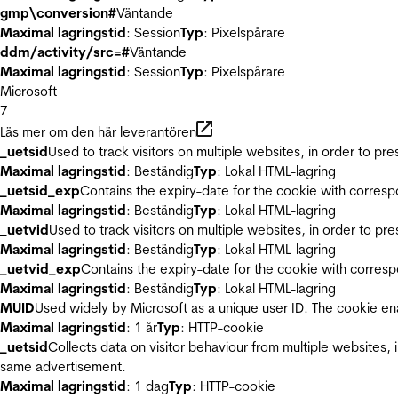
gmp\conversion#
Väntande
Maximal lagringstid
: Session
Typ
: Pixelspårare
ddm/activity/src=#
Väntande
Maximal lagringstid
: Session
Typ
: Pixelspårare
Microsoft
7
Läs mer om den här leverantören
_uetsid
Used to track visitors on multiple websites, in order to pr
Maximal lagringstid
: Beständig
Typ
: Lokal HTML-lagring
_uetsid_exp
Contains the expiry-date for the cookie with corres
Maximal lagringstid
: Beständig
Typ
: Lokal HTML-lagring
_uetvid
Used to track visitors on multiple websites, in order to pr
Maximal lagringstid
: Beständig
Typ
: Lokal HTML-lagring
_uetvid_exp
Contains the expiry-date for the cookie with corres
Maximal lagringstid
: Beständig
Typ
: Lokal HTML-lagring
MUID
Used widely by Microsoft as a unique user ID. The cookie en
Maximal lagringstid
: 1 år
Typ
: HTTP-cookie
_uetsid
Collects data on visitor behaviour from multiple websites, 
same advertisement.
Maximal lagringstid
: 1 dag
Typ
: HTTP-cookie